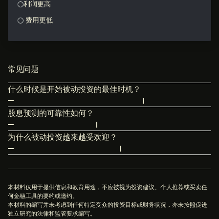
利润更高
费用更低
常见问题
什么时候是开始被动投资的最佳时机？
开始被动投资的最佳时机是“逢低买入”，这样可以提高回
股息预测的可靠性如何？
报，不过，把握市场时机极其困难。您也可以设置定投，按
某些公司，例如
壳牌
，会向投资者支付股息。如果他们不再
月、按季度定期投资，拉平长期内的交易价格。
为什么被动投资越来越受欢迎？
派息，会遭到现有股东的强烈反对。尽管永远无法保证企业
并不是每个人都想自行选股，即便有人愿意花时间选股，但
会一直派息，但企业如果有长期的派息记录，再考虑到主要
也可能缺乏所需的
技能
。被动投资以获得长期回报为目标，
利益相关者的利益，股息政策通常不会突然改变。
是便捷且具有成本效益的投资方式。
本材料仅用于提供信息和教育用途，不应被视为投资建议、个人推荐或买卖任
何金融工具的要约或邀约。
本材料的编写并未考虑到任何特定受众的投资目标或财务状况，亦未按照促进
独立研究的法律和监管要求编写。