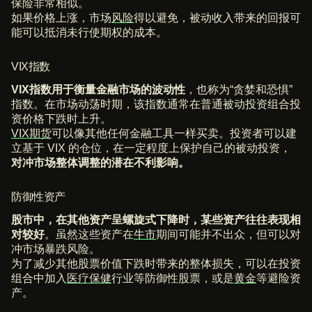
保险非常相似。
如果价格上涨，市场
风险
得以避免，被动收入带来的回报可
能可以抵消未行使期权的成本。
VIX指数
VIX指数用于衡量金融市场的
波动性
，也称为“贪婪和恐惧”
指数。在市场动荡时期，该指数通常在普通被动投资组合投
资价格下跌时上升。
VIX期货
可以像其他任何金融工具一样买卖。投资者可以建
立基于 VIX 的仓位，在一定程度上保护自己的被动投资，
对冲市场整体调整的潜在不利影响。
防御性资产
股市中，在其他资产呈螺旋式下降时，某些资产往往表现相
对较好
。虽然这些资产在
牛市
期间可能并不出众，但可以对
冲市场暴跌风险。
为了减少其他股票价值下跌时带来的整体损失，可以在投资
组合中加入
医疗保健
行业等防御性股票，或是
黄金
等避险资
产。