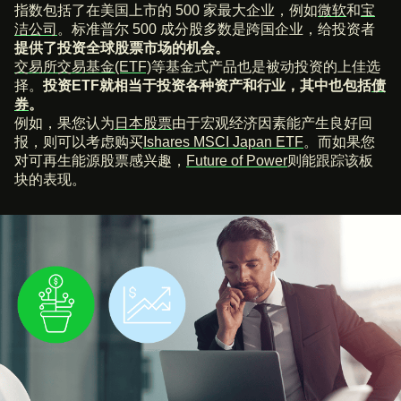
指数包括了在美国上市的 500 家最大企业，例如
微软
和
宝
洁公司
。标准普尔 500 成分股多数是跨国企业，给投资者
提供了投资全球股票市场的机会。
交易所交易基金(ETF)
等基金式产品也是被动投资的上佳选
择。
投资ETF就相当于投资各种资产和行业，其中也包括
债
券
。
例如，果您认为
日本股票
由于宏观经济因素能产生良好回
报，则可以考虑购买
Ishares MSCI Japan ETF
。而如果您
对可再生能源股票感兴趣，
Future of Power
则能跟踪该板
块的表现。