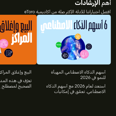
أهم
الإرشادات
أفضل اختياراتنا للأدلة الأكثر صلة من أكاديمية eToro
أسهم الذكاء الاصطناعي المهيأة
البيع وإغلاق المراكز
للنمو في 2026
تعرّف في هذه المد
استعد لعام 2026 مع أسهم الذكاء
الصحيح لمصطلح إغ
الاصطناعي. تعمّق في إمكانيات
عالم الاستثمار، و
شركات Nvidia وBroadcom
البيع.
وCrowdStrike وArista Networks
وAmphenol، من خلال تحليل خبراء
eToro.