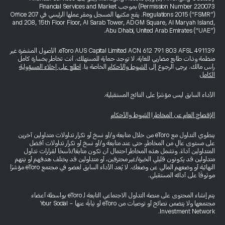
Permission Number 220073) بموجب Financial Services and Market
Regulations 2015 (“FSMR”). يقع مكتبها المسجل ومقر عملها الرئيسي في Office 207
and 208, 15th Floor Floor, Al Sarab Tower, ADGM Square, Al Maryah Island,
Abu Dhabi, United Arab Emirates (“UAE”).
eToro AUS Capital Limited ACN 612 791 803 AFSL 491139. الأصول المشفرة غير
منظمة وذات طابع مضاربي للغاية. لا توجد حماية للمستهلك. أنت تخاطر بخسارة كامل
رأس مالك. يرجى الرجوع إلى
الشروط والأحكام
الخاصة بنا.
اطلع على إخلاء المسؤولية
الكامل
الأداء السابق ليس مؤشرًا على النتائج المستقبلية.
الإفصاح العام عن المخاطر
|
الشروط والأحكام
ينطوي التداول مع eToro من خلال متابعة و/أو نسخ أو تكرار تداولات متداولين آخرين
على مستوى عالٍ من المخاطر، حتى عند متابعة و/أو نسخ أو تكرار تداولات أفضل
المتداولين أداءً. وتشمل هذه المخاطر احتمال أن تكون متابعًا/ناسخًا لقرارات تداول
متداولين قد يكونون قليلي الخبرة/غير محترفين، أو متداولين قد يختلف هدفهم أو نيتهم
النهائية أو وضعهم المالي عن وضعك. لا يُعد الأداء السابق لعضو في مجتمع eToro مؤشرًا
موثوقًا على أدائه المستقبلي.
يتم إنشاء المحتوى على منصة التداول الاجتماعي التابعة لـ eToro بواسطة أعضاء
مجتمعها ولا يتضمن نصائح أو توصيات من eToro أو نيابةً عنها - Your Social
Investment Network.