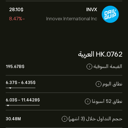
28.10‎$‎
INVX
-8.47%
Innovex International Inc
0762.HK العربية
القيمة السوقية
195.67B‎$‎
i
6.37‎$‎
-
6.435‎$‎
نطاق اليوم
i
6.03‎$‎
-
11.4428‎$‎
نطاق 52 أسبوعًا
i
حجم التداول خلال (3 أشهر)
30.48M
i