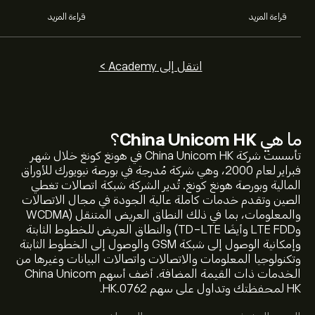
قراءة المزيد
قراءة المزيد
انتقل إلى Academy >
ما هي
China Unicom HK
؟
تأسست شركة China Unicom HK في هونغ كونغ خلال شهر
فبراير لعام 2000، وهي شركة مُدرجة في بورصة نيويورك للأوراق
المالية وبورصة هونغ كونغ. تُدير الشركة شبكة اتصالات تغطي
الصين وتقدم خدمات كاملة عالية الجودة في مجال الاتصالات
والمعلومات، بما في ذلك النطاق العريض المتنقل (WCDMA
وLTE FDD وأيضًا TD-LTE) والنطاق العريض للخطوط الثابتة
وإمكانية الوصول إلى شبكة GSM والوصول إلى الخطوط الثابتة
وتكنولوجيا المعلومات والاتصالات واتصالات البيانات وغيرها من
سعر 0762.HK الآن هو 6.3800‎$‎.
الخدمات ذات القيمة المضافة. أضف أسهم China Unicom
HK لمحفظتك وتداول على سهم 0762.HK.