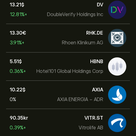
13.21‎$‎
DV
+12.81%
DoubleVerify Holdings Inc
13.30‎€‎
RHK.DE
+3.91%
Rhoen Klinikum AG
5.51‎$‎
HBNB
+0.36%
Hotel101 Global Holdings Corp
10.22‎$‎
AXIA
0%
AXIA ENERGIA - ADR
90.35‎kr‎
VITR.ST
+0.39%
Vitrolife AB