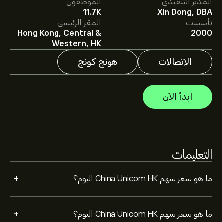
المدير التنفيذي
الموظفون
متوسط السعر المستهدف لسهم China Unicom HK هو
11.7K
Xin Dong, DBA
6.3800‎$‎.
اشترك
في eToro لمعرفة التفاصيل حول توقعات
تأسست
المقر الرئيسي
المحللين والأسعار المستهدفة للأسهم.
Hong Kong, Central &
2000
يقدم المحللون التوقعات لسهم China Unicom HK بناءً على
Western, HK
اتجاهات السوق، التقارير المالية، والنمو المتوقع. راقِب آخر
التوقعات لتحركات الأسعار المستقبلية.
الاتصالات
هونج كونج
القيمة السوقية لـ China Unicom HK هي 195.67B‎$‎ دولار
ابدأ الآن
التعليمات
+
ما هو سعر سهم China Unicom HK اليوم؟
+
ما هو سعر سهم China Unicom HK اليوم؟