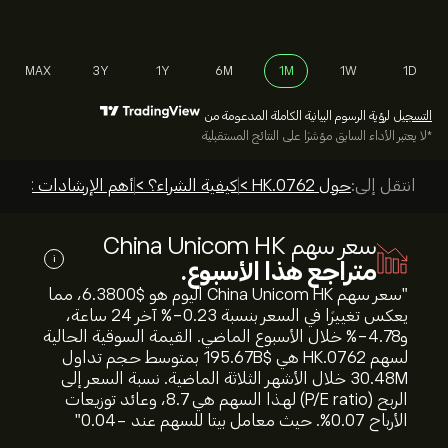
MAX
3Y
1Y
6M
1M
1W
1D
التسجيل
لرؤية الرسوم البيانية الكاملة المدعومة من
*لا يعتبر الأداء السابق مؤشرًا على النتائج المستقبلية
انتقل إلى:
حول 0762.HK >
كيفية الشراء؟ >
أهم الإرشادات >
سعر سهم China Unicom HK
i
متراجع هذا الأسبوع.
"سعر سهم China Unicom HK اليوم هو 6.3800‎$‎، مما
يعكس تغييرًا في السعر بنسبة ‎-0.23‎% آخر 24 ساعة،
و‎-4.78‎% خلال الأسبوع الماضي. القيمة السوقية الحالية
لسهم 0762.HK هي 195.67B‎$‎ بمتوسط حجم تداول
30.48M خلال الأشهر الثلاثة الماضية. نسبة السعر إلى
الربح (P/E ratio) لهذا السهم هي 8.7، وعائد توزيعات
الأرباح 0.07%. حيث معامل بيتا للسهم عند -0.04"