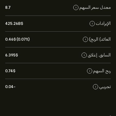
معدل سعر السهم
8.7
i
الإيرادات
425.26B‎$‎
i
العائد) الربح)
0.46‎$‎ (0.07%)
i
السابق. إغلاق
6.395‎$‎
i
ربح السهم
0.74‎$‎
i
تجريبي
-0.04
i