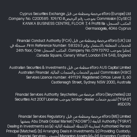
eToro (Europe) Ltd مرخصة ومنظمة من قبل Cyprus Securities Exchange
Commission (CySEC) بموجب رقم الترخيص# 109/10. Company No. C200585.
المكتب المسجل: KANIKA BUSINESS CENTRE, FLOOR 7, 4 Profiti Ilia
Germasogeia, 4046 Cyprus
eToro (UK) Ltd مرخصة ومنظمة من قبل Financial Conduct Authority (FCA)
للخدمات المتعلقة بالاستثمار، برقم Firm Reference Number: 583263. مسجلة في
إنجلترا بموجب Company No. 07973792. المكتب المسجل: 24th floor, One
Canada Square, Canary Wharf, London E14 5AB, England.
eToro AUS Capital Limited منظمة من قبل Australian Securities & Investments
Commission (ASIC) لتقديم الخدمات والمنتجات المالية. Australian Financial
Services Licence number: 491139. Registered Office: Level 3, 60
Castlereagh Street, Sydney NSW 2000, Australia
eToro (Seychelles) Ltd. مرخصة من Financial Services Authority Seychelles
("FSAS") لتقديم خدمات broker-dealer بموجب Securities Act 2007 License
#SD076
eToro (ME) Limited مرخصة ومنظمة من قبل Financial Services Regulatory
Authority ("FSRA") التابعة لـ Abu Dhabi Global Market (“ADGM”) بصفتها
Authorised Person لممارسة الأنشطة المنظمة التالية: (a) Dealing in Investments as
Principal (Matched)، (b) Arranging Deals in Investments، (c) Providing Custody،
(d) Arranging Custody و(e) Managing Assets (بموجب Financial Services