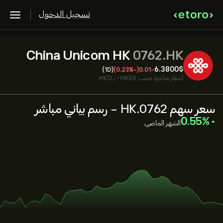
تسجيل الدخول
China Unicom HK
0762.HK
6.3800‎$‎
(1D)
(-0.23%)
-0.01
أسعار متأخرة حسب
HKEX
•
بـ HKD
سعر سهم 0762.HK - رسم بياني مباشر
‎0.55‎
الشهر الماضي