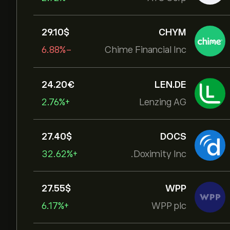
29.10‎$‎
CHYM
-6.88%
Chime Financial Inc
24.20‎€‎
LEN.DE
+2.76%
Lenzing AG
27.40‎$‎
DOCS
+32.62%
Doximity Inc.
27.55‎$‎
WPP
+6.17%
WPP plc