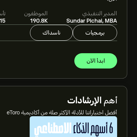
المدير التنفيذي
الموظفون
تأ
15
190.8K
Sundar Pichai, MBA
برمجيات
ناسداك
ابدأ الآن
أهم
الإرشادات
أفضل اختياراتنا للأدلة الأكثر صلة من أكاديمية eToro