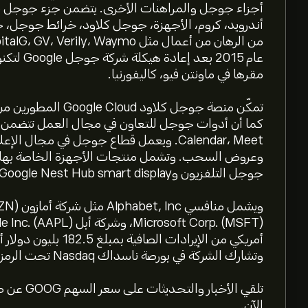
أجزاء جوجل والمراهنات الأخرى. يتضمن جزء جوجل منتج
أندرويد، كروم، الأجهزة، جوجل كلاود، خرائط جوجل، ج
مقرها في ماونتن فيو، كاليفورنيا.
تمكّن منصة جوجل كلاو
Calendar، Meet. ويعمل قطاع جوجل في مجا
جوجل التلفزيون وGoogle Nest Hub smart display.
وتشارك الشركة في بورصة ناسداك Nasdaq تحت الرمز GOOG.
الآن.