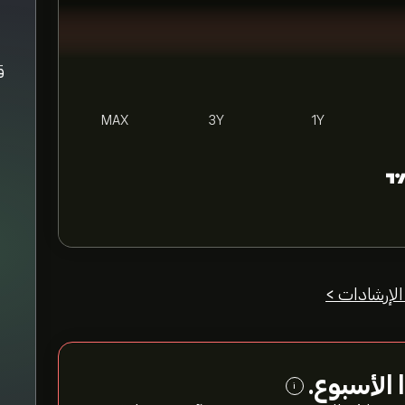
MAX
3Y
1Y
الإرشادات >
الأسبوع.
i