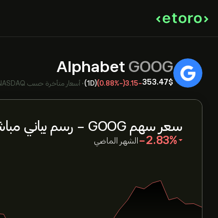
Alphabet
GOOG
353.47‎$‎
-3.15
(-0.88%)
(1D)
•
أسعار متأخرة حسب
NASDAQ
سعر سهم GOOG - رسم بياني مباشر
‎-2.83‎
الشهر الماضي