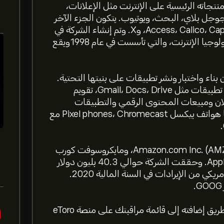
اته الرئيسية على الإنترنت مثل الإعلانات،
وجل بلاي، البحث، ويوتيوب. يتكون الجزء الآخر
من الرهان من أعمال مثل Access، Calico، CapitalG، GV، Verily، Waymo، وX. وتم إنشاء الشركة في
عام 2015 بعد إعادة هيكلة شركة جوجل Google لتكنولوجيا الإنترنت، والتي تأسست في عام 1998ويقع
د Google Cloud المطورين من بناء واختبار ونشر تطبيقات على بنيتها التحتية.
كما أن أدوات جوجل للتعاون في مجال العمل تتضمن تطبيقات مثل Gmail، Docs، Drive، تقويم
ل الإعلان ومبيعات المحتوى الرقمي والتطبيقات
وعروض السحب. وتشمل منتجات الأجهزة الخاصة بها هواتف بيكسل Pixel phones، Chromecast مع
ويشمل منافسي Alphabet, Inc مثل شركة أمازون Amazon.com Inc. (AMZN)، ومايكروسوفت كورب
Microsoft Corp. (MSFT)، وشركة أبل Apple Inc. (AAPL). وحققت الشركة حوالي 40.3 بليون دولار
أمريكي من الإيرادات الصافية بمبلغ 182.5 بليون دولار أمريكي من الإيرادات في السنة المالية 2020.
تلقي الأخبار والتحديثات على سعر السهم GOOG عن طريق إضافته إلى قائمة مراقبتك على منصة eToro