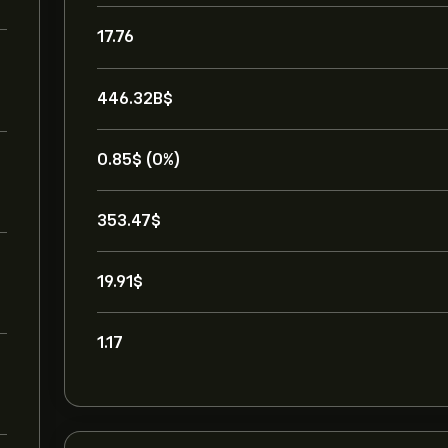
17.76
446.32B‎$‎
0.85‎$‎ (0%)
353.47‎$‎
19.91‎$‎
1.17