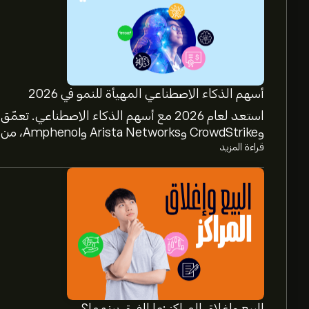
أسهم الذكاء الاصطناعي المهيأة للنمو في 2026
وCrowdStrike وArista Networks وAmphenol، من خلال تحليل خبراء eToro.
قراءة المزيد
البيع وإغلاق المراكز :ما الفرق بينهما؟