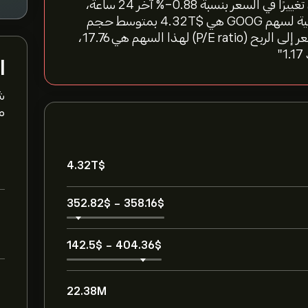
"سعر سهم Alphabet اليوم هو 353.47‎$‎، مما يعكس تغييرًا في السعر بنسبة ‎-0.88‎% آخر 24 ساعة،
و‎-0.79‎% خلال الأسبوع الماضي. القيمة السوقية الحالية لسهم GOOG هي 4.32T‎$‎ بمتوسط حجم
تداول 22.38M خلال الأشهر الثلاثة الماضية. نسبة السعر إلى الربح (P/E ratio) لهذا السهم هي 17.76،
ا
ش
مت
4.32T‎$‎
352.82‎$‎
-
358.16‎$‎
142.5‎$‎
-
404.36‎$‎
22.38M