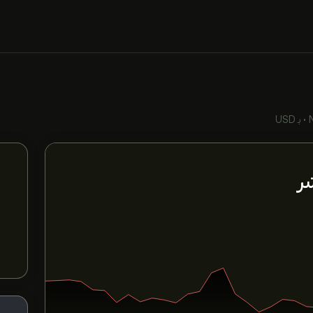
•
بـ USD