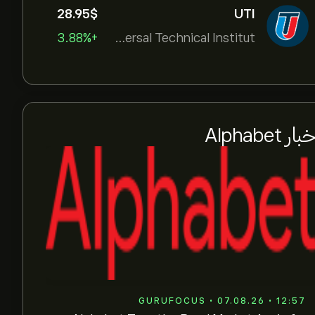
28.95‎$‎
UTI
+3.88%
Universal Technical Institut
بار Alphabet
GURUFOCUS • 07.08.26 • 12:57