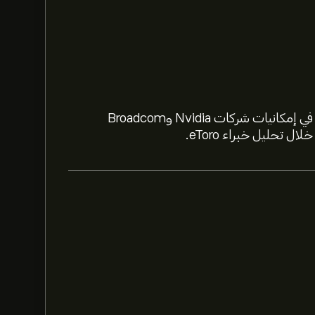
استعد لعام 2026 مع أسهم الذكاء الاصطناعي. تعمّق في إمكانيات شركات Nvidia وBroadcom