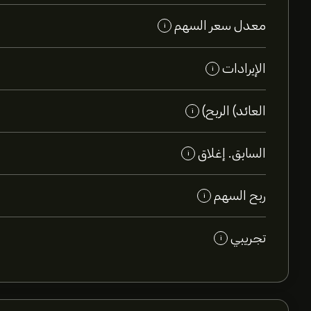
معدل سعر السهم
i
الإيرادات
i
العائد) الربح)
i
السابق. إغلاق
i
ربح السهم
i
تجريبي
i