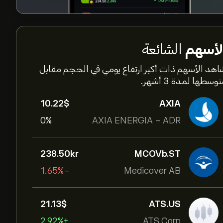
لأسهم
الشائعة
اهد الأسهم ذات أكبر ارتفاع يومي في الحجم مقابل
وسطها لمدة 3 أشهر.
10.22‎$‎
AXIA
0%
AXIA ENERGIA - ADR
238.50‎kr‎
MCOVb.ST
-1.65%
Medicover AB
21.13‎$‎
ATS.US
+2.92%
ATS Corp