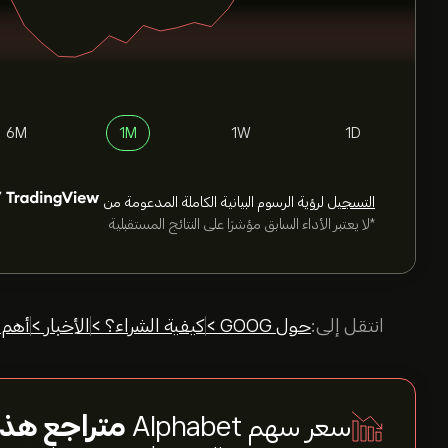
6M
1M
1W
1D
التسجيل
لرؤية الرسوم البيانية الكاملة المدعومة من
*لا يعتبر الأداء السابق مؤشرًا على النتائج المستقبلية
انتقل إلى:
حول GOOG >
كيفية الشراء؟ >
الأخبار >
أهم 
سعر سهم Alphabet
متراجع هذا 