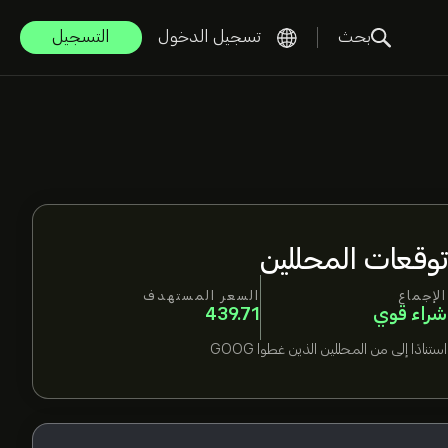
بحث
تسجيل الدخول
التسجيل
توقعات المحللين
الإجماع
السعر المستهدف
شراء قوي
439.71
استنادًا إلى
من المحللين الذين غطوا
GOOG