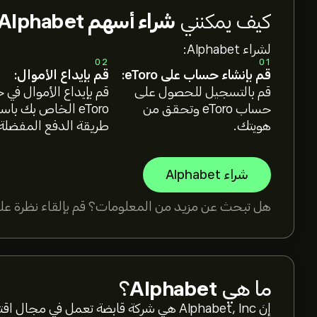
كيف يمكنني
شراء أسهم Alphabet؟
لشراء Alphabet:
02
01
قم بإنشاء حساب على eToro:
قم بإيداع الأموال:
قم بالتسجيل للحصول على
قم بإيداع الأموال في
حساب eToro وتحقق من
eToro الخاص بك با
هويتك.
طريقة الدفع المفضلة
شراء Alphabet
هل تبحث عن مزيد من المعلومات؟ قم بإلقاء نظرة على
ما هي
Alphabet
؟
إنَ Alphabet, Inc هي شركة قابضة تعمل ف