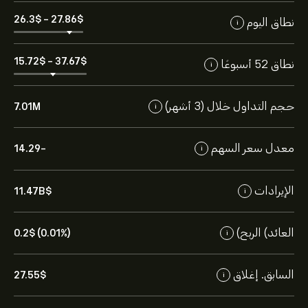
26.3‎$‎
-
27.86‎$‎
نطاق اليوم
i
15.72‎$‎
-
37.67‎$‎
نطاق 52 أسبوعًا
i
حجم التداول خلال (3 أشهر)
7.01M
i
معدل سعر السهم
-14.29
i
الإيرادات
11.47B‎$‎
i
العائد) الربح)
0.2‎$‎ (0.01%)
i
السابق. إغلاق
27.55‎$‎
i