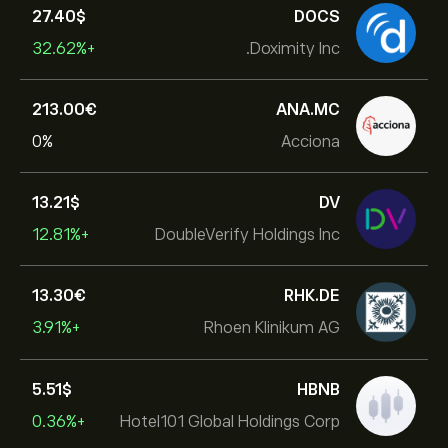
27.40‎$‎
DOCS
+32.62%
Doximity Inc.
213.00‎€‎
ANA.MC
0%
Acciona
13.21‎$‎
DV
+12.81%
DoubleVerify Holdings Inc
13.30‎€‎
RHK.DE
+3.91%
Rhoen Klinikum AG
5.51‎$‎
HBNB
+0.36%
Hotel101 Global Holdings Corp