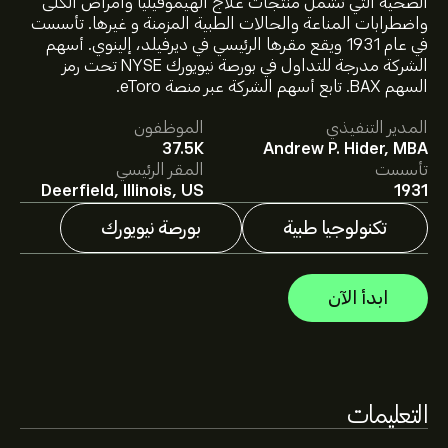
الصحية التي تشمل منتجات علاج الهيموفيليا وأمراض الكلى
واضطرابات المناعة والحالات الطبية المزمنة و غيرها. تأسست
سعر BAX الآن هو 27.55‎$‎.
في عام 1931 ويقع مقرها الرئيسي في ديرفيلد، إلينوي. أسهم
الشركة مدرجة للتداول في بورصة نيويورك NYSE تحت رمز
السهم BAX. تابع أسهم الشركة عبر منصة eToro.
متوسط السعر المستهدف لسهم Baxter International Inc هو
المدير التنفيذي
الموظفون
27.55‎$‎.
اشترك
في eToro لمعرفة التفاصيل حول توقعات
37.5K
Andrew P. Hider, MBA
المحللين والأسعار المستهدفة للأسهم.
تأسست
المقر الرئيسي
يقدم المحللون التوقعات لسهم Baxter International Inc بناءً
Deerfield, Illinois, US
1931
على اتجاهات السوق، التقارير المالية، والنمو المتوقع. راقِب آخر
التوقعات لتحركات الأسعار المستقبلية.
تكنولوجيا طبية
بورصة نيويورك
القيمة السوقية لـ Baxter International Inc هي 14.24B‎$‎
دولار
ابدأ الآن
بناءً على توصيات 4 من المحللين بشأن BAX خلال الأشهر
الثلاثة الماضية، فإن الإجماع العام هو معلق.
التعليمات