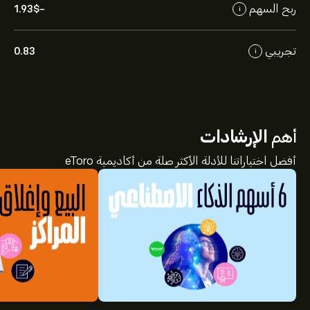
ربح السهم
-1.93‎$‎
i
تجريبي
0.83
i
أهم
الإرشادات
أفضل اختياراتنا للأدلة الأكثر صلة من أكاديمية eToro