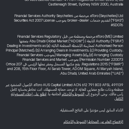
Castlereagh Street, Sydney NSW 2000, Australia
eToro (Seychelles) Ltd. مرخصة من Financial Services Authority Seychelles
("FSAS") لتقديم خدمات broker-dealer بموجب Securities Act 2007 License
#SD076
eToro (ME) Limited مرخصة ومنظمة من قبل Financial Services Regulatory
Authority ("FSRA") التابعة لـ Abu Dhabi Global Market (“ADGM”) بصفتها
Authorised Person لممارسة الأنشطة المنظمة التالية: (a) Dealing in Investments as
Principal (Matched)، (b) Arranging Deals in Investments، (c) Providing Custody،
(d) Arranging Custody و(e) Managing Assets (بموجب Financial Services
Permission Number 220073) بموجب Financial Services and Market
Regulations 2015 (“FSMR”). يقع مكتبها المسجل ومقر عملها الرئيسي في Office 207
and 208, 15th Floor Floor, Al Sarab Tower, ADGM Square, Al Maryah Island,
Abu Dhabi, United Arab Emirates (“UAE”).
eToro AUS Capital Limited ACN 612 791 803 AFSL 491139. الأصول المشفرة غير
منظمة وذات طابع مضاربي للغاية. لا توجد حماية للمستهلك. أنت تخاطر بخسارة كامل
رأس مالك. يرجى الرجوع إلى
الشروط والأحكام
الخاصة بنا.
اطلع على إخلاء المسؤولية
الكامل
الأداء السابق ليس مؤشرًا على النتائج المستقبلية.
الإفصاح العام عن المخاطر
|
الشروط والأحكام