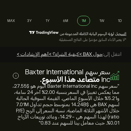
MAX
3Y
1Y
6M
1M
1W
1D
التسجيل
لرؤية الرسوم البيانية الكاملة المدعومة من
*لا يعتبر الأداء السابق مؤشرًا على النتائج المستقبلية
انتقل إلى:
حول BAX >
كيفية الشراء؟ >
أهم الإرشادات >
سعر سهم Baxter International
i
Inc
متصاعد هذا الأسبوع.
"سعر سهم Baxter International Inc اليوم هو 27.55‎$‎،
مما يعكس تغييرًا في السعر بنسبة ‎2.00‎% آخر 24 ساعة،
و‎5.21‎% خلال الأسبوع الماضي. القيمة السوقية الحالية
لسهم BAX هي 14.24B‎$‎ بمتوسط حجم تداول 7.01M
خلال الأشهر الثلاثة الماضية. نسبة السعر إلى الربح (P/E
ratio) لهذا السهم هي -14.29، وعائد توزيعات الأرباح
0.01%. حيث معامل بيتا للسهم عند 0.83"