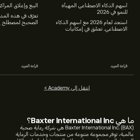
أسهم الذكاء الاصطناعي المهيأة
البيع وإغلاق المراكز
للنمو في 2026
تعرّف في هذه المد
استعد لعام 2026 مع أسهم الذكاء
الصحيح لمصطلح إغ
الاصطناعي. تعمّق في إمكانيات
عالم الاستثمار، و
شركات Nvidia وBroadcom
البيع.
وCrowdStrike وArista Networks
وAmphenol، من خلال تحليل خبراء
eToro.
قراءة المزيد
قراءة المزيد
انتقل إلى Academy >
ما هي
Baxter International Inc
؟
Baxter International Inc. (BAX) هي شركة رعاية صحية
عالمية، توفر مجموعة متنوعة من منتجات وخدمات الرعاية