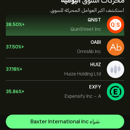
محركات السوق
اليومية
استكشف أكبر العوامل المحركة للسوق.
QNST
38.50
%
+
QuinStreet Inc
OABI
37.50
%
+
OmniAb Inc
HUIZ
37.18
%
+
Huize Holding Ltd
EXFY
35.86
%
+
Expensify Inc - A
NVIDIA Corporation
شراء Baxter International Inc
Amazon.com Inc