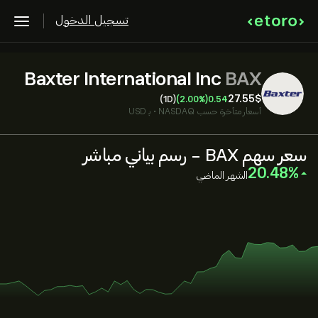
تسجيل الدخول
Baxter International Inc
BAX
27.55‎$‎
(1D)
(2.00%)
0.54
أسعار متأخرة حسب
NASDAQ
•
بـ USD
سعر سهم BAX - رسم بياني مباشر
‎20.48‎
الشهر الماضي