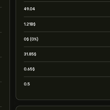
49.04
1.21B‎$‎
0‎$‎ (0%)
31.85‎$‎
0.65‎$‎
0.5