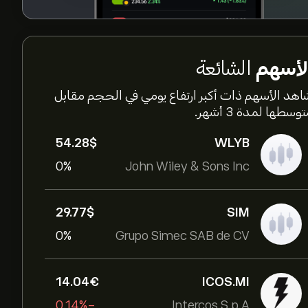
لأسهم
الشائعة
اهد الأسهم ذات أكبر ارتفاع يومي في الحجم مقابل
وسطها لمدة 3 أشهر.
54.28‎$‎
WLYB
0%
John Wiley & Sons Inc
29.77‎$‎
SIM
0%
Grupo Simec SAB de CV
14.04‎€‎
ICOS.MI
-0.14%
Intercos S.p.A