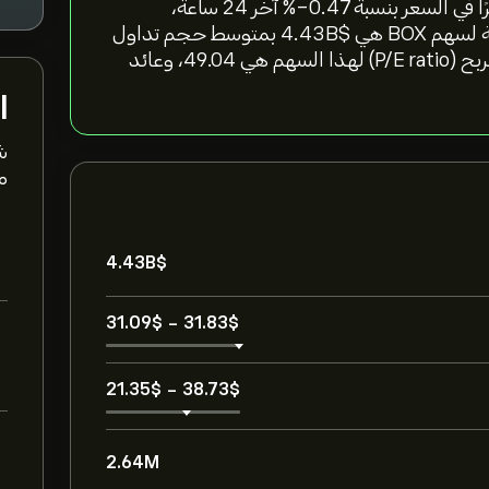
"سعر سهم Box Inc اليوم هو 31.85‎$‎، مما يعكس تغييرًا في السعر بنسبة ‎-0.47‎% آخر 24 ساعة،
و‎2.41‎% خلال الأسبوع الماضي. القيمة السوقية الحالية لسهم BOX هي 4.43B‎$‎ بمتوسط حجم تداول
2.64M خلال الأشهر الثلاثة الماضية. نسبة السعر إلى الربح (P/E ratio) لهذا السهم هي 49.04، وعائد
ا
ش
مت
4.43B‎$‎
31.09‎$‎
-
31.83‎$‎
21.35‎$‎
-
38.73‎$‎
2.64M