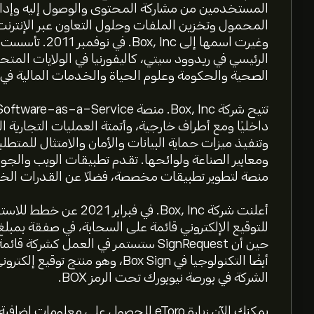
المستخدمين من مشاركة المحتوى والوصول إليه وإدارته
الرئيسي في ريدوود سيتي، كاليفورنيا في الولايات المتح
الصحية والحكومة وعلوم الحياة والخدمات المالية في 
داخليًا ومع أطراف خارجية، وأتمتة العمليات التجارية
وتنفيذ ميزات حماية البيانات والأمان والامتثال للمتطل
ومعايير الصناعة ولوائحها. تقدم تطبيقات الويب وال
منصة لتطوير تطبيقات مخصصة، فضلاً عن القدرات الخا
حين أن SignRequest ستستمر في العمل كش
الشركة في بورصة نيويورك تحت الرمز BOX.
يمكنك الآن زيارة eToro للحصول على معلومات إضافية حول سهم BOX .