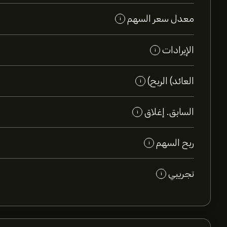
معدل سعر السهم
i
الإيرادات
i
العائد) الربح)
i
السابق. إغلاق
i
ربح السهم
i
تجريبي
i