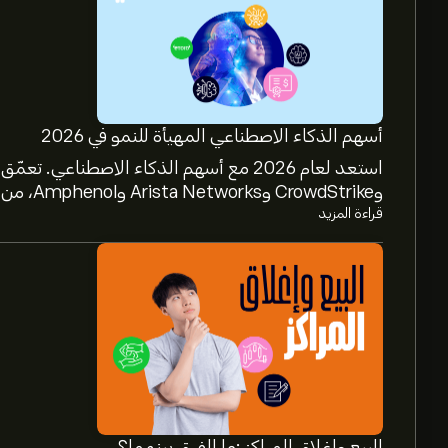
أسهم الذكاء الاصطناعي المهيأة للنمو في 2026
وCrowdStrike وArista Networks وAmphenol، من خلال تحليل خبراء eToro.
قراءة المزيد
البيع وإغلاق المراكز :ما الفرق بينهما؟