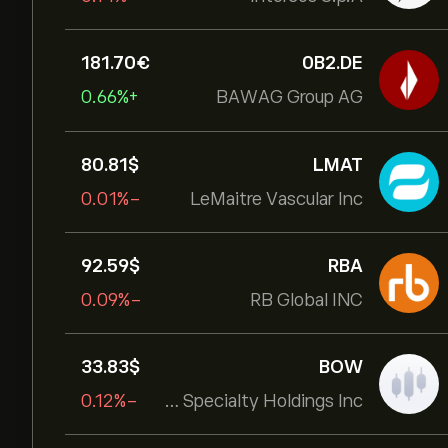
181.70‎€‎
0B2.DE
+0.66%
BAWAG Group AG
80.81‎$‎
LMAT
-0.01%
LeMaitre Vascular Inc
92.59‎$‎
RBA
-0.09%
RB Global INC
33.83‎$‎
BOW
-0.12%
Bowhead Specialty Holdings Inc