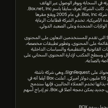
 في السحابة ويوفر الوصول عبر الهاتف
المحمول وتخزين الملفات وحلول التعاون عبر الإنترنت. كانت الشركة تُعرف سابقًا باسم Box.net, Inc.
وغيرت اسمها إلى Box, Inc. في نوفمبر 2011. تأسست شركة Box, Inc. في عام 2005 ويقع مقرها
دة الأمريكية. تخدم الشركة قطاعات الرعاية
الولايات المتحدة وعلى الصعيد الدولي.
تتيح شركة Box, Inc. منصة Software-as-a-Service التي تقدم للمستخدمين التعاون على المحتوى
 القائمة على المحتوى، وتطوير تطبيقات مخصصة،
بات القانونية والتنظيمية والسياسات الداخلية
جوال وسطح المكتب لإدارة المحتوى السحابي على
صة بالصناعة.
أعلنت شركة Box, Inc. في فبراير 2021 عن خطط للاستحواذ على SignRequest، وهي شركة ناشئة
للتوقيع الإلكتروني قائمة على السحابة، في صفقة بمبلغ 55 مليون دولار أميركي. أعلنت Box أيضًا أنه في
ركة قائمة بذاتها تخدم العملاء الحاليين، فإنها ستدمج
أيضًا التكنولوجيا في Box Sign، وهو منتج توقيع إلكتروني جديد يمكن دمجه أصلاً في Box. تم إدراج أسهم