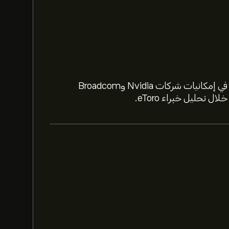
استعد لعام 2026 مع أسهم الذكاء الاصطناعي. تعمّق في إمكانيات شركات Nvidia وBroadcom