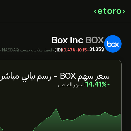
Box Inc
BOX
31.85‎$‎
-0.15
(-0.47%)
(1D)
•
أسعار متأخرة حسب
NASDAQ
•
سعر سهم BOX - رسم بياني مباشر
‎14.41‎
الشهر الماضي