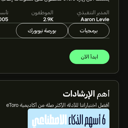
المدير التنفيذي
الموظفون
تأس
005
2.9K
Aaron Levie
برمجيات
بورصة نيويورك
ابدأ الآن
أهم
الإرشادات
أفضل اختياراتنا للأدلة الأكثر صلة من أكاديمية eToro