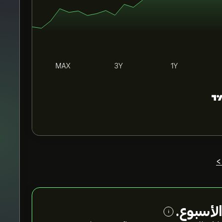
MAX
3Y
1Y
>
لأسبوع.
i