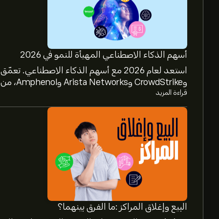
أسهم الذكاء الاصطناعي المهيأة للنمو في 2026
وCrowdStrike وArista Networks وAmphenol، من خلال تحليل خبراء eToro.
قراءة المزيد
البيع وإغلاق المراكز :ما الفرق بينهما؟