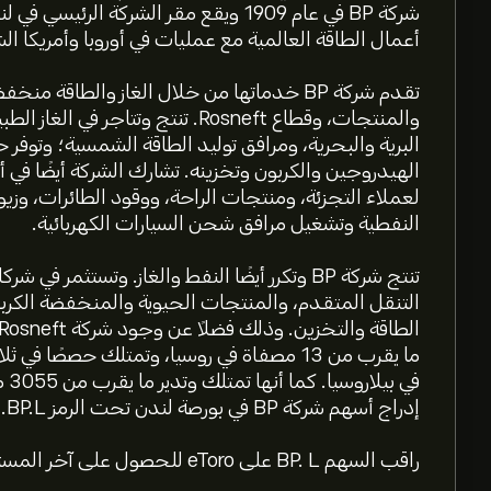
أعمال الطاقة العالمية مع عمليات في أوروبا وأمريكا الشم
تقدم شركة BP خدماتها من خلال الغاز والطاقة 
والمنتجات، وقطاع Rosneft. تنتج وت
البرية والبحرية، ومرافق توليد الطاقة الشمسية؛ وتوفر ح
الهيدروجين والكربون وتخزينه. تشارك الشركة أيضًا في أع
النفطية وتشغيل مرافق شحن السيارات الكهربائية.
تنتج شركة BP وتكرر أيضًا النفط والغاز. وتستثم
التنقل المتقدم، والمنتجات الحيوية والمنخفضة الكربو
ما يقرب من 13 مصفاة في روسيا، وتمتلك حصصًا
في 
إدراج أسهم شركة BP في بورصة لندن تحت الرمز BP.L.
راقب السهم BP. L على eToro للحصول على آخر المستجدات حول أداء السهم.