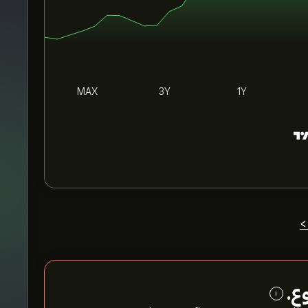
MAX
3Y
1Y
>
ع.
i