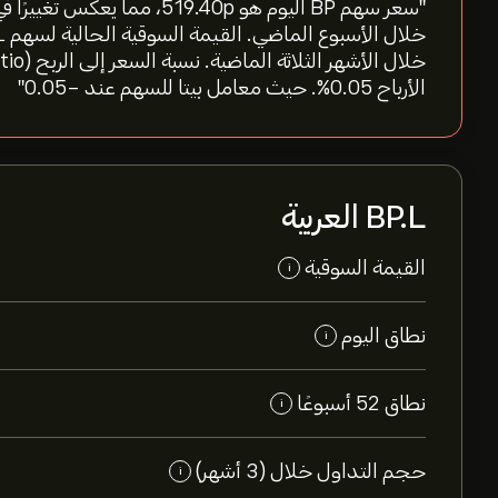
الأرباح 0.05%. حيث معامل بيتا للسهم عند -0.05"
BP.L العربية
القيمة السوقية
i
نطاق اليوم
i
نطاق 52 أسبوعًا
i
حجم التداول خلال (3 أشهر)
i