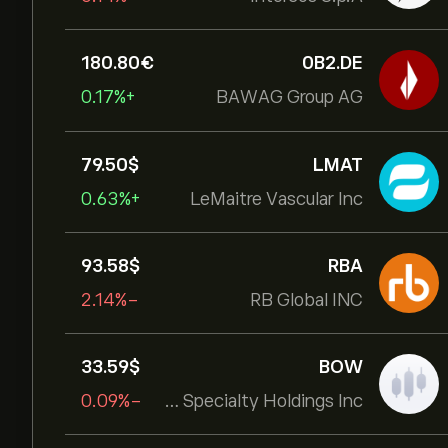
180.80‎€‎
0B2.DE
+0.17%
BAWAG Group AG
79.50‎$‎
LMAT
+0.63%
LeMaitre Vascular Inc
93.58‎$‎
RBA
-2.14%
RB Global INC
33.59‎$‎
BOW
-0.09%
Bowhead Specialty Holdings Inc