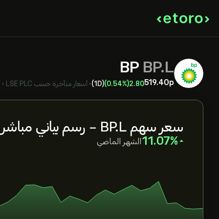
BP
BP.L
519.40‎p‎
2.80
(0.54%)
(1D)
•
أسعار متأخرة حسب
LSE PLC
•
ب
سعر سهم BP.L - رسم بياني مباشر
‎11.07‎
الشهر الماضي