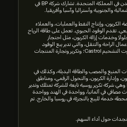
شركة BP في عام 1909 ويقع مقر الشركة الرئيسي في لندن في المملكة المتحدة. تشارك شركة BP في
الية والجنوبية وأستراليا وآسيا وأفريقيا.
منخفضة الكربون، وإنتاج النفط والعمليات، والعملاء
تاجر في الغاز الطبيعي. تقدم الوقود الحيوي. تعمل على طاقة الرياح
لولاً وخدمات إزالة الكربون، مثل احتجاز
مال الراحة والتنقل، والتي تدير بيع الوقود
لعملاء التجزئة، ومنتجات الراحة، ووقود الطائرات، وزيوت التشحيم Castrol؛ وتكرير وتجارة المنتجات
ر في شركات المنبع والمصب والطاقة البديلة، وكذلك في
ن، وإدارة الكربون، والتحول الرقمي، ومناطق
الطاقة والتخزين. وذلك فضلًا عن وجود شركة Rosneft وهي شركة تكرير روسية تابعة للشركة تمتلك وتدير
 في ثلاث مصافي في ألمانيا، وواحدة في الهند وواحدة
بيلاروسيا. كما أنها تمتلك وتدير ما يقرب من 3055 محطة خدمة للبيع بالتجزئة في روسيا والخارج. تم