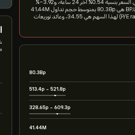
"سعر سهم BP اليوم هو 519.40‎p‎، مما يعكس تغييرًا في السعر بنسبة ‎0.54‎% آخر 24 ساعة، و‎-3.92‎%
خلال الأسبوع الماضي. القيمة السوقية الحالية لسهم BP.L هي 80.3B‎p‎ بمتوسط حجم تداول 41.44M
خلال الأشهر الثلاثة الماضية. نسبة السعر إلى الربح (P/E ratio) لهذا السهم هي 34.55، وعائد توزيعات
ا
ش
مت
80.3B‎p‎
513.4‎p‎
-
521.8‎p‎
328.65‎p‎
-
609.3‎p‎
41.44M