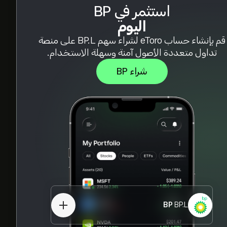
استثمر في BP
اليوم
قم بإنشاء حساب eToro لشراء سهم BP.L على منصة
تداول متعددة الأصول آمنة وسهلة الاستخدام.
شراء BP
BP
BP.L