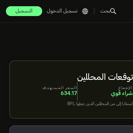
بحث
تسجيل الدخول
التسجيل
توقعات المحللين
الإجماع
السعر المستهدف
شراء قوي
634.17
استنادًا إلى
من المحللين الذين غطوا
BP.L