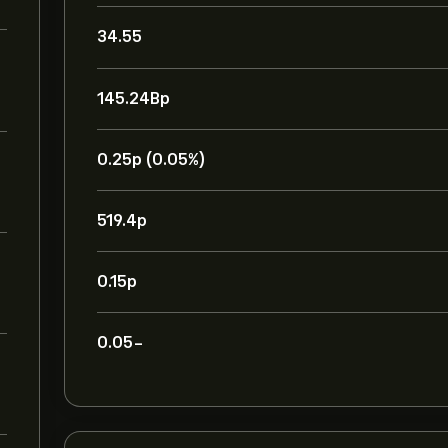
34.55
145.24B‎p‎
0.25‎p‎ (0.05%)
519.4‎p‎
0.15‎p‎
-0.05