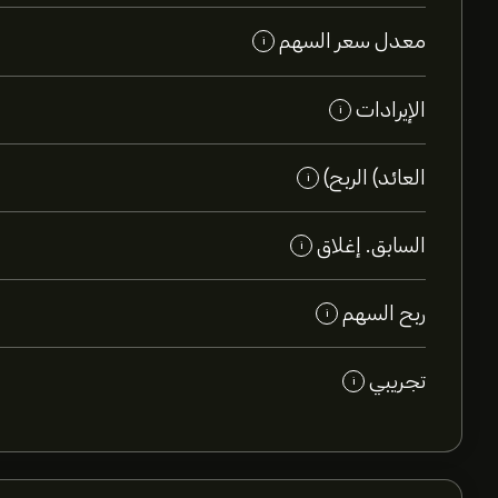
معدل سعر السهم
i
الإيرادات
i
العائد) الربح)
i
السابق. إغلاق
i
ربح السهم
i
تجريبي
i