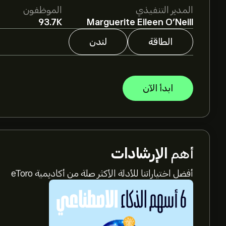
المدير التنفيذي
الموظفون
93.7K
Marguerite Eileen O’Neill
الطاقة
لندن
ابدأ الآن
أهم
الإرشادات
أفضل اختياراتنا للأدلة الأكثر صلة من أكاديمية eToro