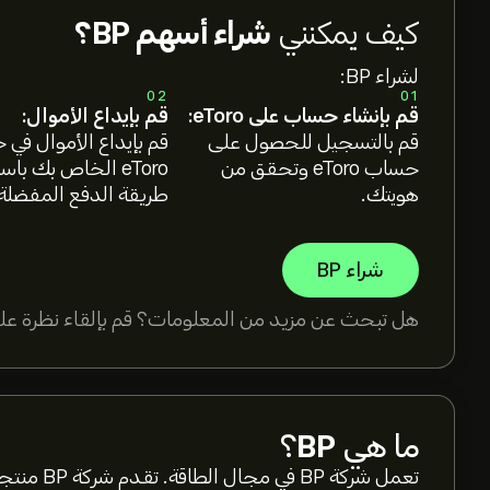
كيف يمكنني
شراء أسهم BP؟
لشراء BP:
02
01
قم بإنشاء حساب على eToro:
قم بإيداع الأموال:
قم بالتسجيل للحصول على
قم بإيداع الأموال في
حساب eToro وتحقق من
eToro الخاص بك با
هويتك.
طريقة الدفع المفضلة
شراء BP
هل تبحث عن مزيد من المعلومات؟ قم بإلقاء نظرة على
ما هي
BP
؟
تعمل شركة