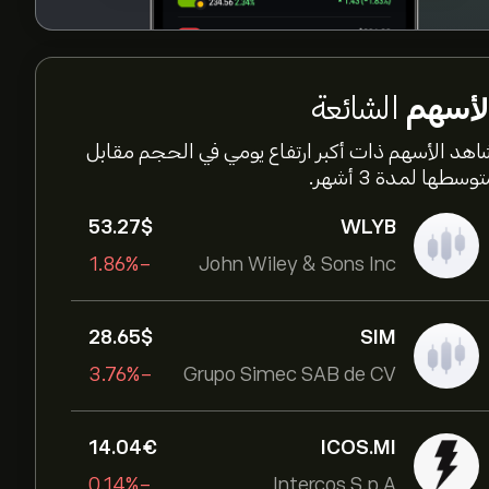
لأسهم
الشائعة
اهد الأسهم ذات أكبر ارتفاع يومي في الحجم مقابل
وسطها لمدة 3 أشهر.
53.27‎$‎
WLYB
-1.86%
John Wiley & Sons Inc
28.65‎$‎
SIM
-3.76%
Grupo Simec SAB de CV
14.04‎€‎
ICOS.MI
-0.14%
Intercos S.p.A