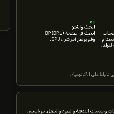
03
ابحث واشترِ:
 حساب
ابحث في صفحة BP (BP.L)
ستخدام
وقم بوضع أمر شراء لـ BP.
 لديك.
 دليلنا على
الأكاديمية
.
 BP في مجال الطاقة. تقدم شركة BP منتجات وخدمات التدفئة والضوء والتنقل. تم تأسيس