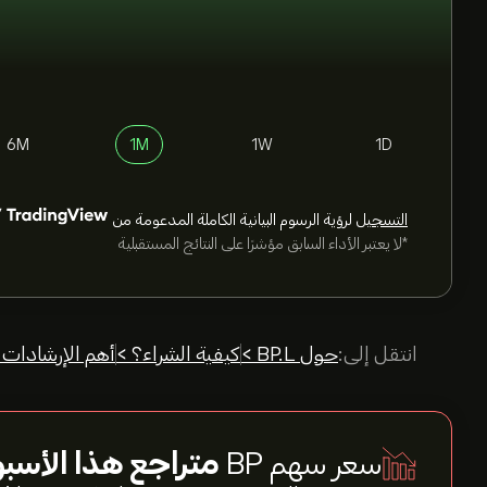
6M
1M
1W
1D
التسجيل
لرؤية الرسوم البيانية الكاملة المدعومة من
*لا يعتبر الأداء السابق مؤشرًا على النتائج المستقبلية
انتقل إلى:
حول BP.L >
كيفية الشراء؟ >
أهم الإرشادات 
سعر سهم BP
متراجع هذا الأسبو