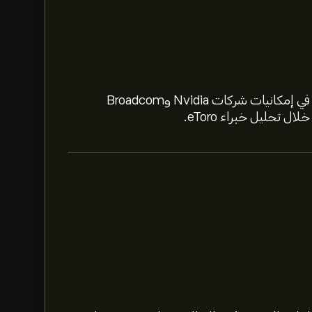
استعد لعام 2026 مع أسهم الذكاء الاصطناعي. تعمّق في إمكانيات شركات Nvidia وBroadcom