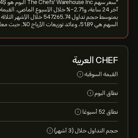
السهم هي 51.89، وعائد توزيعات الأرباح 0%. حيث معامل بيتا للسهم عند 0.88"
CHEF العربية
القيمة السوقية
i
نطاق اليوم
i
نطاق 52 أسبوعًا
i
حجم التداول خلال (3 أشهر)
i