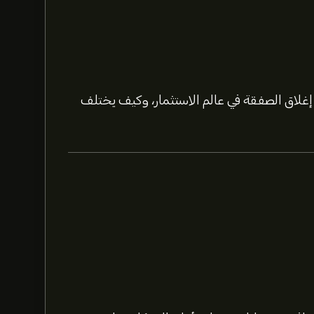
لاق الصفقة في عالم الاستثمار، وكيف يختلف
اشترك
في eToro لمعرفة
للأسهم.
يقدم المحللون التوقعات لسهم The Chefs' Warehouse Inc بناءً على اتجاهات السوق، التقارير