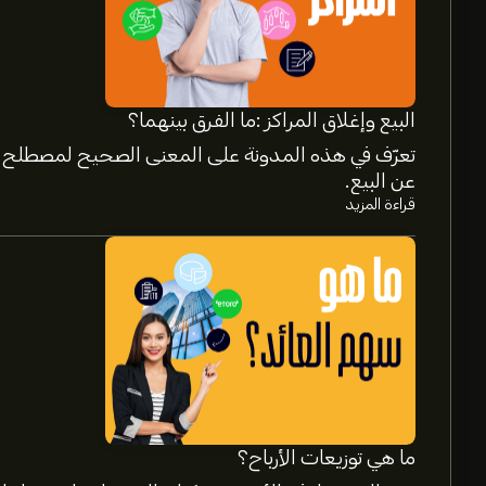
البيع وإغلاق المراكز :ما الفرق بينهما؟
تعرّف في هذه المدونة على المعنى الصحيح لمصطلح إغ
عن البيع.
قراءة المزيد
سعر CHEF الآن هو 109.14‎$‎.
متوسط السعر المستهدف لسهم The Chefs' Warehouse Inc هو 109.14‎$‎.
التفاصيل حول توقعات المحللين والأسعار المستهدفة 
ما هي توزيعات الأرباح؟