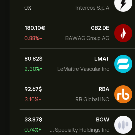
0%
Intercos S.p.A
180.10‎€‎
0B2.DE
-0.88%
BAWAG Group AG
80.82‎$‎
LMAT
+2.30%
LeMaitre Vascular Inc
92.67‎$‎
RBA
-3.10%
RB Global INC
33.87‎$‎
BOW
+0.74%
Bowhead Specialty Holdings Inc