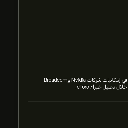
استعد لعام 2026 مع أسهم الذكاء الاصطناعي. تعمّق في إمكانيات شركات Nvidia وBroadcom