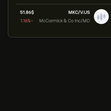
51.86‎$‎
MKC/V.US
-1.16%
McCormick & Co Inc/MD