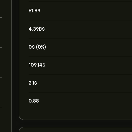
51.89
4.39B‎$‎
0‎$‎ (0%)
109.14‎$‎
2.1‎$‎
0.88