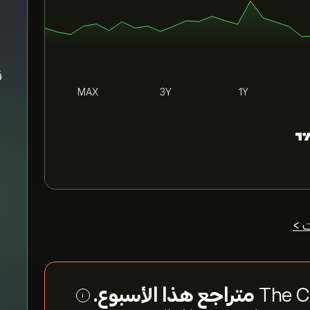
MAX
3Y
1Y
ت >
متراجع هذا الأسبوع.
i