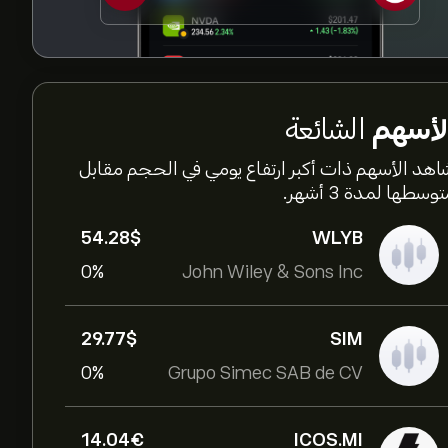
لأسهم
الشائعة
اهد الأسهم ذات أكبر ارتفاع يومي في الحجم مقابل
وسطها لمدة 3 أشهر.
54.28‎$‎
WLYB
0%
John Wiley & Sons Inc
29.77‎$‎
SIM
0%
Grupo Simec SAB de CV
14.04‎€‎
ICOS.MI