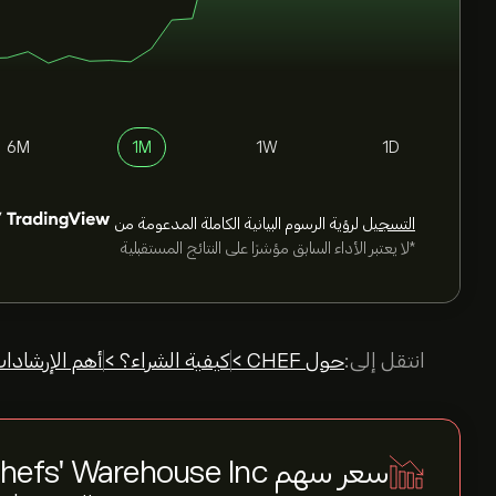
6M
1M
1W
1D
التسجيل
لرؤية الرسوم البيانية الكاملة المدعومة من
*لا يعتبر الأداء السابق مؤشرًا على النتائج المستقبلية
انتقل إلى:
حول CHEF >
كيفية الشراء؟ >
أهم الإرشادا
سعر سهم The Chefs' Warehouse Inc