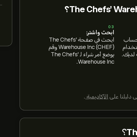
03
ابحث واشترِ:
 حساب
ابحث في صفحة The Chefs'
ستخدام
Warehouse Inc (CHEF) وقم
 لديك.
بوضع أمر شراء لـ The Chefs'
Warehouse Inc.
 دليلنا على
الأكاديمية
.
Th
؟