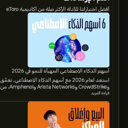
أفضل اختياراتنا للأدلة الأكثر صلة من أكاديمية eToro
أسهم الذكاء الاصطناعي المهيأة للنمو في 2026
وCrowdStrike وArista Networks وAmphenol، من خلال تحليل خبراء eToro.
قراءة المزيد