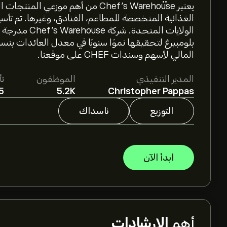
يعتبر Chef's Warehouse من أهم موزع
المالي لأسهم وسندات CHEF على موقعنا.
المدير التنفيذي
الموظفون
ت
5
5.2K
Christopher Pappas
التوزيع
ناسداك
ابدأ الآن
أهم
الإرشادات