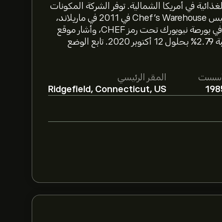
ي المنتجات الغذائية في أمريكا الشمالية. توفر الشركة المكونات
الغذائية المتخصصة للمطاعم، الفنادق، وغيرها. تم تأسيس Chef's Warehouse في 2011 في ماريلاند،
الولايات المتحدة. شركة Chef's Warehouse مدرجة في بورصة نيويورك تحت رمز CHEF، وأشار موقع
بلومبيرغ لتحقيقها نموًا سنويًا في معدل العائدات بنسبة 2.79% بحلول 12 أكتوبر 2020. تابع الوضع
أسست
المقر الرئيسي
Ridgefield, Connecticut, US
198