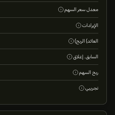
معدل سعر السهم
i
الإيرادات
i
العائد) الربح)
i
السابق. إغلاق
i
ربح السهم
i
تجريبي
i