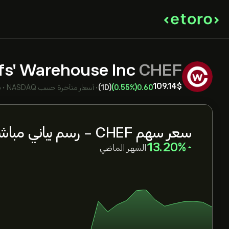
fs' Warehouse Inc
CHEF
109.14‎$‎
0.60
(0.55%)
(1D)
•
أسعار متأخرة حسب
NASDAQ
•
بـ
سعر سهم CHEF - رسم بياني مباشر
‎13.20‎
الشهر الماضي