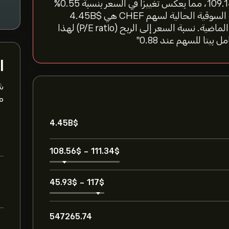
"سعر سهم The Chefs' Warehouse Inc اليوم هو 109.14‎$‎، مما يعكس تغييرًا في السعر بنسبة ‎0.55‎%
آخر 24 ساعة، و‎-2.71‎% خلال الأسبوع الماضي. القيمة السوقية الحالية لسهم CHEF هي 4.45B‎$‎
بمتوسط حجم تداول 547265.74 خلال الأشهر الثلاثة الماضية. نسبة السعر إلى الربح (P/E ratio) لهذا
ا
ش
مت
4.45B‎$‎
108.56‎$‎
-
111.34‎$‎
45.93‎$‎
-
117‎$‎
547265.74