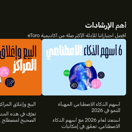
أهم
الإرشادات
أفضل اختياراتنا للأدلة الأكثر صلة من أكاديمية eToro
سعر CWK.US الآن هو 13.83‎$‎.
أسهم الذكاء الاصطناعي المهيأة
البيع وإغلاق المراكز
للنمو في 2026
تعرّف في هذه المد
استعد لعام 2026 مع أسهم الذكاء
الصحيح لمصطلح إغ
متوسط السعر المستهدف لسهم Cushman & Wakefield PLC
الاصطناعي. تعمّق في إمكانيات
عالم الاستثمار، و
هو 13.83‎$‎.
اشترك
في eToro لمعرفة التفاصيل حول توقعات