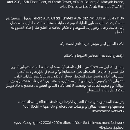
and 208, 15th Floor Floor, Al Sarab Tower, ADGM Square, Al Maryah Island,
Abu Dhabi, United Arab Emirates (“UAE”).
eToro AUS Capital Limited ACN 612 791 803 AFSL 491139. الأصول المشفرة غير
منظمة وذات طابع مضاربي للغاية. لا توجد حماية للمستهلك. أنت تخاطر بخسارة كامل
رأس مالك. يرجى الرجوع إلى
الشروط والأحكام
الخاصة بنا.
اطلع على إخلاء المسؤولية
الكامل
الأداء السابق ليس مؤشرًا على النتائج المستقبلية.
الإفصاح العام عن المخاطر
|
الشروط والأحكام
ينطوي التداول مع eToro من خلال متابعة و/أو نسخ أو تكرار تداولات متداولين آخرين
على مستوى عالٍ من المخاطر، حتى عند متابعة و/أو نسخ أو تكرار تداولات أفضل
المتداولين أداءً. وتشمل هذه المخاطر احتمال أن تكون متابعًا/ناسخًا لقرارات تداول
متداولين قد يكونون قليلي الخبرة/غير محترفين، أو متداولين قد يختلف هدفهم أو نيتهم
النهائية أو وضعهم المالي عن وضعك. لا يُعد الأداء السابق لعضو في مجتمع eToro مؤشرًا
موثوقًا على أدائه المستقبلي.
يتم إنشاء المحتوى على منصة التداول الاجتماعي التابعة لـ eToro بواسطة أعضاء
مجتمعها ولا يتضمن نصائح أو توصيات من eToro أو نيابةً عنها - Your Social
Investment Network.
Copyright © 2006-2026 eToro - Your Social Investment Network، جميع
الحقوق محفوظة.