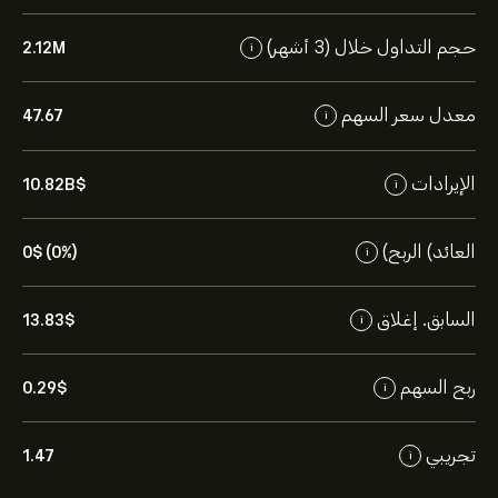
حجم التداول خلال (3 أشهر)
2.12M
i
معدل سعر السهم
47.67
i
الإيرادات
10.82B‎$‎
i
العائد) الربح)
0‎$‎ (0%)
i
السابق. إغلاق
13.83‎$‎
i
ربح السهم
0.29‎$‎
i
تجريبي
1.47
i