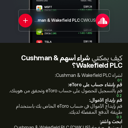
Cushman & Wakefield PLC
CWK.US
كيف يمكنني
شراء أسهم Cushman &
Wakefield PLC؟
لشراء Cushman & Wakefield PLC:
01
قم بإنشاء حساب على eToro:
قم بالتسجيل للحصول على حساب eToro وتحقق من هويتك.
02
قم بإيداع الأموال:
قم بإيداع الأموال في حساب eToro الخاص بك باستخدام
طريقة الدفع المفضلة لديك.
03
ابحث واشترِ:
ابحث في صفحة Cushman & Wakefield PLC (CWK.US)