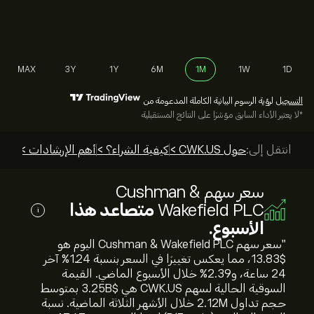
MAX
3Y
1Y
6M
1M
1W
1D
التسجيل
لرؤية الرسوم البيانية الكاملة المدعومة من
*لا يعتبر الأداء السابق مؤشرًا على النتائج المستقبلية
انتقل إلى:
حول CWK.US >
كيفية الشراء؟ >
أهم الإرشادات >
سعر سهم Cushman &
Wakefield PLC
متصاعد هذا
i
الأسبوع.
"سعر سهم Cushman & Wakefield PLC اليوم هو
13.83‎$‎، مما يعكس تغييرًا في السعر بنسبة ‎1.24‎% آخر
24 ساعة، و‎2.39‎% خلال الأسبوع الماضي. القيمة
السوقية الحالية لسهم CWK.US هي 3.25B‎$‎ بمتوسط
حجم تداول 2.12M خلال الأشهر الثلاثة الماضية. نسبة