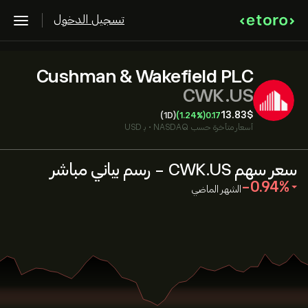
تسجيل الدخول
Cushman & Wakefield PLC
CWK.US
13.83‎$‎
(1D)
(1.24%)
0.17
أسعار متأخرة حسب
NASDAQ
•
بـ USD
سعر سهم CWK.US - رسم بياني مباشر
‎-0.94‎
الشهر الماضي