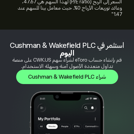
السعر إلى الربح (P/E ratio) لهذا السهم هي 47.67،
وعائد توزيعات الأرباح 0%. حيث معامل بيتا للسهم عند
1.47"
استثمر في Cushman & Wakefield PLC
اليوم
قم بإنشاء حساب eToro لشراء سهم CWK.US على منصة
تداول متعددة الأصول آمنة وسهلة الاستخدام.
شراء Cushman & Wakefield PLC