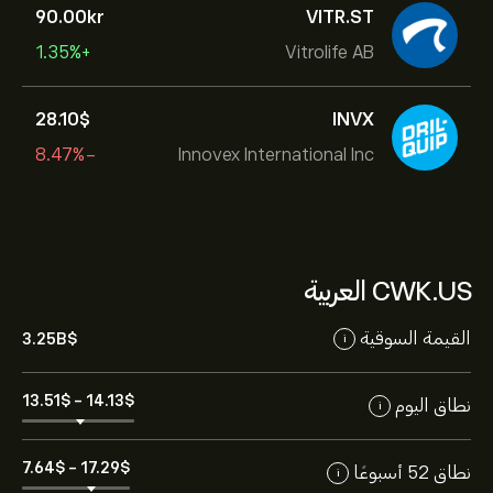
90.00‎kr‎
VITR.ST
+1.35%
Vitrolife AB
28.10‎$‎
INVX
-8.47%
Innovex International Inc
CWK.US العربية
القيمة السوقية
3.25B‎$‎
i
13.51‎$‎
-
14.13‎$‎
نطاق اليوم
i
7.64‎$‎
-
17.29‎$‎
نطاق 52 أسبوعًا
i