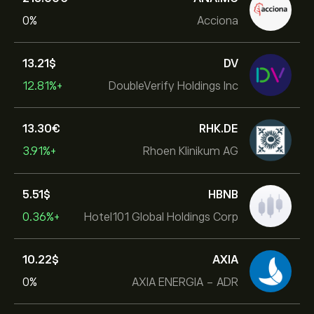
0%
Acciona
13.21‎$‎
DV
+12.81%
DoubleVerify Holdings Inc
13.30‎€‎
RHK.DE
+3.91%
Rhoen Klinikum AG
5.51‎$‎
HBNB
+0.36%
Hotel101 Global Holdings Corp
10.22‎$‎
AXIA
0%
AXIA ENERGIA - ADR