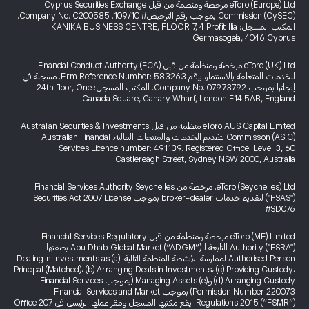
eToro (Europe) Ltd مرخصة ومنظمة من قبل Cyprus Securities Exchange
Commission (CySEC) بموجب رقم الترخيص# 109/10. Company No. C200585.
المكتب المسجل: KANIKA BUSINESS CENTRE, FLOOR 7, 4 Profiti Ilia
Germasogeia, 4046 Cyprus
eToro (UK) Ltd مرخصة ومنظمة من قبل Financial Conduct Authority (FCA)
للخدمات المتعلقة بالاستثمار، برقم Firm Reference Number: 583263. مسجلة في
إنجلترا بموجب Company No. 07973792. المكتب المسجل: 24th floor, One
Canada Square, Canary Wharf, London E14 5AB, England.
eToro AUS Capital Limited منظمة من قبل Australian Securities & Investments
Commission (ASIC) لتقديم الخدمات والمنتجات المالية. Australian Financial
Services Licence number: 491139. Registered Office: Level 3, 60
Castlereagh Street, Sydney NSW 2000, Australia
eToro (Seychelles) Ltd. مرخصة من Financial Services Authority Seychelles
("FSAS") لتقديم خدمات broker-dealer بموجب Securities Act 2007 License
#SD076
eToro (ME) Limited مرخصة ومنظمة من قبل Financial Services Regulatory
Authority ("FSRA") التابعة لـ Abu Dhabi Global Market (“ADGM”) بصفتها
Authorised Person لممارسة الأنشطة المنظمة التالية: (a) Dealing in Investments as
Principal (Matched)، (b) Arranging Deals in Investments، (c) Providing Custody،
(d) Arranging Custody و(e) Managing Assets (بموجب Financial Services
Permission Number 220073) بموجب Financial Services and Market
Regulations 2015 (“FSMR”). يقع مكتبها المسجل ومقر عملها الرئيسي في Office 207