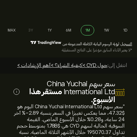
MAX
3Y
1Y
6M
1M
1W
1D
التسجيل
لرؤية الرسوم البيانية الكاملة المدعومة من
*لا يعتبر الأداء السابق مؤشرًا على النتائج المستقبلية
انتقل إلى:
حول CYD >
كيفية الشراء؟ >
أهم الإرشادات >
سعر سهم China Yuchai
International Ltd
مستقر هذا
i
الأسبوع.
"سعر سهم China Yuchai International Ltd اليوم هو
47.32‎$‎، مما يعكس تغييرًا في السعر بنسبة ‎-2.89‎% آخر
24 ساعة، و‎0.28‎% خلال الأسبوع الماضي. القيمة
السوقية الحالية لسهم CYD هي 1.78B‎$‎ بمتوسط حجم
تداول 195070.37 خلال الأشهر الثلاثة الماضية. نسبة