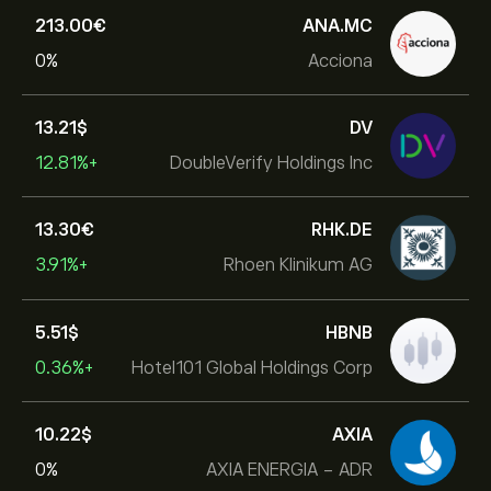
213.00‎€‎
ANA.MC
0%
Acciona
13.21‎$‎
DV
+12.81%
DoubleVerify Holdings Inc
13.30‎€‎
RHK.DE
+3.91%
Rhoen Klinikum AG
5.51‎$‎
HBNB
+0.36%
Hotel101 Global Holdings Corp
10.22‎$‎
AXIA
0%
AXIA ENERGIA - ADR