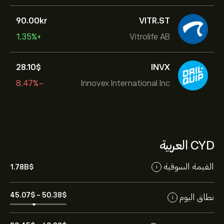
90.00‎kr‎
VITR.ST
+1.35%
Vitrolife AB
28.10‎$‎
INVX
-8.47%
Innovex International Inc
CYD العربية
القيمة السوقية
1.78B‎$‎
i
45.07‎$‎
-
50.38‎$‎
نطاق اليوم
i