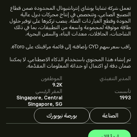
تعمل شركة تشاينا يوشاي إنترناشيونال المحدودة ضمن قطاع
التصنيع الصناعي، وتتخصص في إنتاج محركات ديزل عالية
الجودة وقطع الغيار ذات الصلة. ينصب تركيزها على توفير حلول
طاقة موثوقة لمجموعة واسعة من التطبيقات، بما في ذلك
الشاحنات، الحافلات، معدات البناء، والسفن البحرية.
راقب سعر سهم CYD بإضافته إلى قائمة مراقبتك على eToro.
سعر CYD الآن هو 47.32‎$‎.
تم إنشاء هذا المحتوى باستخدام الذكاء الاصطناعي. لا يمكننا
ضمان دقة أو اكتمال أو حداثة المعلومات المقدَّمة.
المدير التنفيذي
الموظفون
متوسط السعر المستهدف لسهم China Yuchai International
9.2K
Ltd هو 47.32‎$‎.
اشترك
في eToro لمعرفة التفاصيل حول
تأسست
المقر الرئيسي
توقعات المحللين والأسعار المستهدفة للأسهم.
Singapore, Central
1993
يقدم المحللون التوقعات لسهم China Yuchai International
Singapore, SG
Ltd بناءً على اتجاهات السوق، التقارير المالية، والنمو المتوقع.
راقِب آخر التوقعات لتحركات الأسعار المستقبلية.
الصناعة
بورصة نيويورك
القيمة السوقية لـ China Yuchai International Ltd هي
1.78B‎$‎ دولار