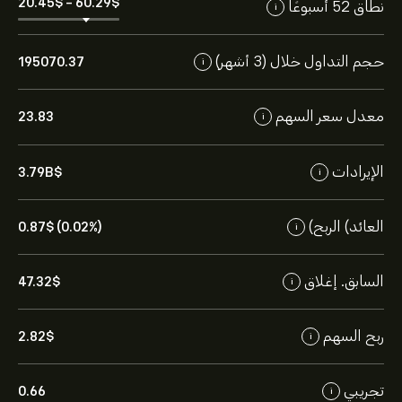
20.45‎$‎
-
60.29‎$‎
نطاق 52 أسبوعًا
i
حجم التداول خلال (3 أشهر)
195070.37
i
معدل سعر السهم
23.83
i
الإيرادات
3.79B‎$‎
i
العائد) الربح)
0.87‎$‎ (0.02%)
i
السابق. إغلاق
47.32‎$‎
i
ربح السهم
2.82‎$‎
i
تجريبي
0.66
i