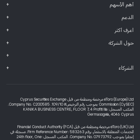
+
أهم الأسهم
+
الدعم
+
اعرف أكثر
+
حول الشركة
+
+
الشركاء
eToro (Europe) Ltd مرخصة ومنظمة من قبل Cyprus Securities Exchange
Commission (CySEC) بموجب رقم الترخيص# 109/10. Company No. C200585.
المكتب المسجل: KANIKA BUSINESS CENTRE, FLOOR 7, 4 Profiti Ilia
Germasogeia, 4046 Cyprus
eToro (UK) Ltd مرخصة ومنظمة من قبل Financial Conduct Authority (FCA)
للخدمات المتعلقة بالاستثمار، برقم Firm Reference Number: 583263. مسجلة في
إنجلترا بموجب Company No. 07973792. المكتب المسجل: 24th floor, One