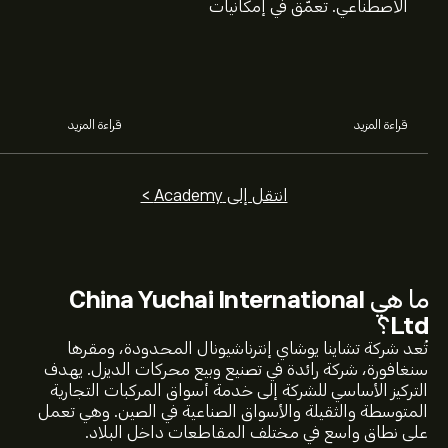
الاصطناعي. تعمّق في إمكانيات
عالم الاستثمار، و
شركات Nvidia وBroadcom
البيع.
وCrowdStrike وArista Networks
وAmphenol، من خلال تحليل خبراء
eToro.
قراءة المزيد
قراءة المزيد
انتقل إلى Academy >
ما هي
China Yuchai International
Ltd
؟
تُعد شركة تشاينا يوشاي إنترناشيونال المحدودة، ومقرها
سنغافورة، شركة رائدة في تصنيع وبيع محركات الديزل. يهدف
التركيز الأساسي للشركة إلى خدمة أسواق المركبات التجارية
المتوسطة والثقيلة والأسواق الصناعية في الصين. وهي تعمل
على نطاق واسع في مختلف المقاطعات داخل البلاد.