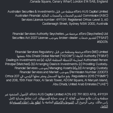
Canada Square, Canary Wharf, London E14 5AB, England.
eToro AUS Capital Limited منظمة من قبل Australian Securities & Investments
Commission (ASIC) لتقديم الخدمات والمنتجات المالية. Australian Financial
Services Licence number: 491139. Registered Office: Level 3, 60
Castlereagh Street, Sydney NSW 2000, Australia
eToro (Seychelles) Ltd. مرخصة من Financial Services Authority Seychelles
("FSAS") لتقديم خدمات broker-dealer بموجب Securities Act 2007 License
#SD076
eToro (ME) Limited مرخصة ومنظمة من قبل Financial Services Regulatory
Authority ("FSRA") التابعة لـ Abu Dhabi Global Market (“ADGM”) بصفتها
Authorised Person لممارسة الأنشطة المنظمة التالية: (a) Dealing in Investments as
Principal (Matched)، (b) Arranging Deals in Investments، (c) Providing Custody،
(d) Arranging Custody و(e) Managing Assets (بموجب Financial Services
Permission Number 220073) بموجب Financial Services and Market
Regulations 2015 (“FSMR”). يقع مكتبها المسجل ومقر عملها الرئيسي في Office 207
and 208, 15th Floor Floor, Al Sarab Tower, ADGM Square, Al Maryah Island,
Abu Dhabi, United Arab Emirates (“UAE”).
eToro AUS Capital Limited ACN 612 791 803 AFSL 491139. الأصول المشفرة غير
منظمة وذات طابع مضاربي للغاية. لا توجد حماية للمستهلك. أنت تخاطر بخسارة كامل
رأس مالك. يرجى الرجوع إلى
الشروط والأحكام
الخاصة بنا.
اطلع على إخلاء المسؤولية
الكامل