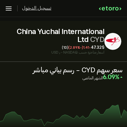
تسجيل الدخول
China Yuchai International
Ltd
CYD
47.32‎$‎
(1D)
(-2.89%)
-1.41
أسعار متأخرة حسب
NASDAQ
•
بـ USD
سعر سهم CYD - رسم بياني مباشر
‎6.09‎
الشهر الماضي