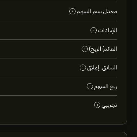
معدل سعر السهم
i
الإيرادات
i
العائد) الربح)
i
السابق. إغلاق
i
ربح السهم
i
تجريبي
i