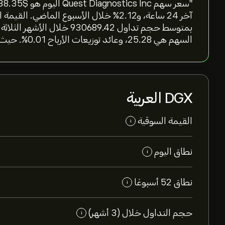
السهم هي 25.28، وعائد توزيعات الأرباح 0.01%. حيث معامل بيتا للسهم عند 0.17"
DGX العربية
القيمة السوقية
i
نطاق اليوم
i
نطاق 52 أسبوعًا
i
حجم التداول خلال (3 أشهر)
i