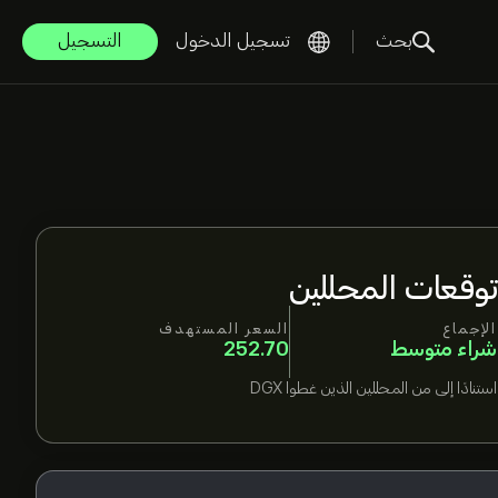
بحث
تسجيل الدخول
التسجيل
توقعات المحللين
الإجماع
السعر المستهدف
شراء متوسط
252.70
استنادًا إلى
من المحللين الذين غطوا
DGX