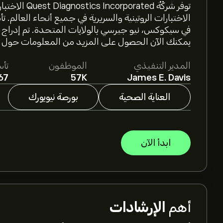
توفر شركة ted
يمكنك الآن الحصول على المزيد من المعلومات حول سهم DGX من خلال زيارتك
المدير التنفيذي
الموظفون
تأ
67
57K
James E. Davis
العناية الصحية
بورصة نيويورك
ابدأ الآن
أهم
الإرشادات