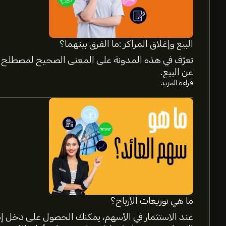
البيع وإغلاق المراكز :ما الفرق بينهما؟
تعرّف في هذه المدونة على المعنى الصحيح لمصطلح إغ
عن البيع.
قراءة المزيد
سعر DGX الآن هو 238.35‎$‎.
متوسط السعر المستهدف لسهم Quest Diagnostics Inc هو 238.35‎$‎.
التفاصيل حول توقعات المحللين والأسعار المستهدفة 
ما هي توزيعات الأرباح؟
والنمو المتوقع. راقِب آخر التوقعات لتحركات الأسعار ا
عند الاستثمار في الأسهم، يمكنك الحصول على دخل إض