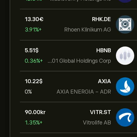
13.30‎€‎
RHK.DE
+3.91%
Rhoen Klinikum AG
5.51‎$‎
HBNB
+0.36%
Hotel101 Global Holdings Corp
10.22‎$‎
AXIA
0%
AXIA ENERGIA - ADR
90.00‎kr‎
VITR.ST
+1.35%
Vitrolife AB