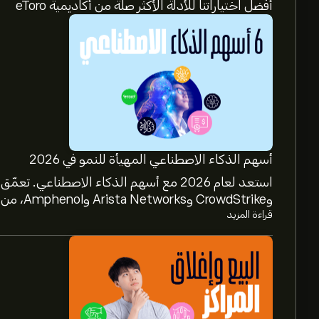
أفضل اختياراتنا للأدلة الأكثر صلة من أكاديمية eToro
أسهم الذكاء الاصطناعي المهيأة للنمو في 2026
وCrowdStrike وArista Networks وAmphenol، من خلال تحليل خبراء eToro.
قراءة المزيد