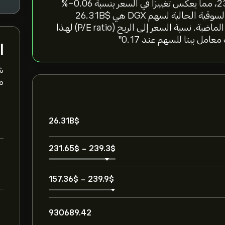
"سعر سهم Quest Diagnostics Inc اليوم هو 238.35‎$‎، مما يعكس تغييرًا في السعر بنسبة ‎-0.06‎%
آخر 24 ساعة، و‎2.12‎% خلال الأسبوع الماضي. القيمة السوقية الحالية لسهم DGX هي 26.31B‎$‎
بمتوسط حجم تداول 930689.42 خلال الأشهر الثلاثة الماضية. نسبة السعر إلى الربح (P/E ratio) لهذا
ا
ش
مت
26.31B‎$‎
231.65‎$‎
-
239.3‎$‎
157.36‎$‎
-
239.9‎$‎
930689.42