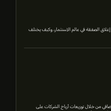
لاق الصفقة في عالم الاستثمار، وكيف يختلف
اشترك
في eToro لمعرفة
للأسهم.
يقدم المحللون التوقعات لسهم Quest Diagnostics Inc بناءً على اتجاهات السوق، التقارير المالية،
لمستقبلية.
افي من خلال توزيعات أرباح الشركات على