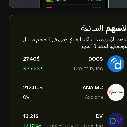
لأسهم
الشائعة
اهد الأسهم ذات أكبر ارتفاع يومي في الحجم مقابل
وسطها لمدة 3 أشهر.
27.40‎$‎
DOCS
+32.62%
Doximity Inc.
213.00‎€‎
ANA.MC
0%
Acciona
13.21‎$‎
DV
+12.81%
DoubleVerify Holdings Inc