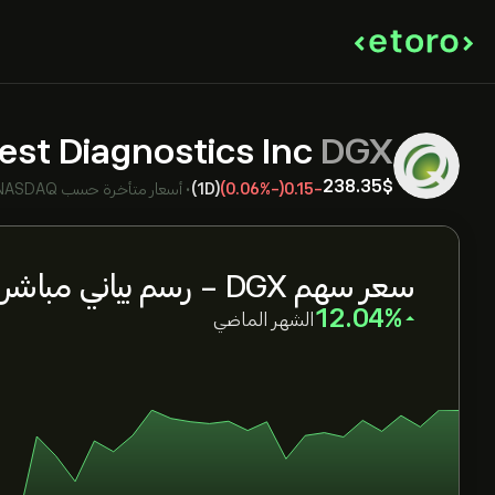
est Diagnostics Inc
DGX
238.35‎$‎
-0.15
(-0.06%)
(1D)
•
أسعار متأخرة حسب
NASDAQ
سعر سهم DGX - رسم بياني مباشر
‎12.04‎
الشهر الماضي