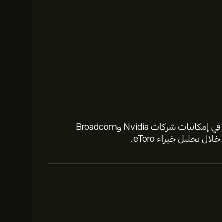
استعد لعام 2026 مع أسهم الذكاء الاصطناعي. تعمّق في إمكانيات شركات Nvidia وBroadcom