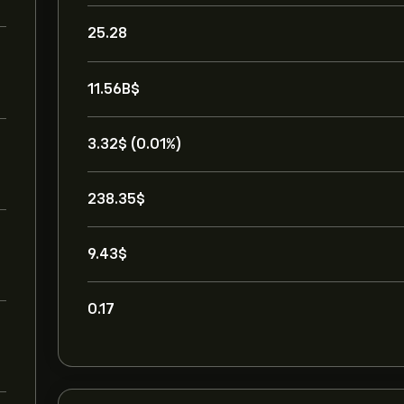
25.28
11.56B‎$‎
3.32‎$‎ (0.01%)
238.35‎$‎
9.43‎$‎
0.17