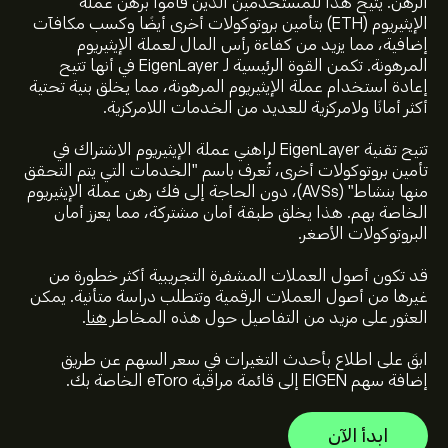
الرهن. يتيح هذا للمستخدمين الذين قاموا برهن عملة
الإيثيريوم (ETH) بتأمين بروتوكولات أخرى أيضًا وكسب مكافآت
إضافية، مما يزيد من كفاءة رأس المال لعملة الإيثيريوم
المرهونة. تكمن القوة الرئيسية لـ EigenLayer في أنها تتيح
إعادة استخدام عملة الإيثيريوم المرهونة، مما يخلق بنية تحتية
أكثر أمانًا ولامركزية للعديد من الخدمات اللامركزية.
تتيح تقنية EigenLayer لراهني عملة الإيثيريوم الاشتراك في
تأمين بروتوكولات أخرى، تُعرف باسم "الخدمات التي يتم التحقق
السعر الحالي لـ EIGEN هو 0.175‎$‎ دولار
منها بنشاط" (AVSs)، دون الحاجة إلى فك رهن عملة الإيثيريوم
الخاصة بهم. هذا يخلق طبقة أمان مشتركة، مما يعزز أمان
البروتوكولات الأصغر.
القيمة السوقية لـ Eigen Layer هي 153.01M‎$‎ دولار
قد تكون أصول العملات المشفرة التجريبية أكثر خطورة من
غيرها من أصول العملات الرقمية وتتطلب دراسة متأنية. يمكن
أعلى سعر على الإطلاق لـ Eigen Layer هو 2.158‎$‎ دولار
العثور على مزيد من التفاصيل حول هذه المخاطر
هنا
.
ابقَ على اطلاع بأحدث التغيرات في سعر السهم عن طريق
إضافة سهم EIGEN إلى قائمة مراقبة eToro الخاصة بك.
حجم تداول Eigen Layer على مدار 24 ساعة يُقدّر بـ 6.83M
ابدأ الآن