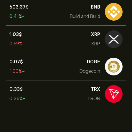
603.37‎$‎
BNB
+0.41%
Build and Build
1.03‎$‎
XRP
-0.69%
XRP
0.07‎$‎
DOGE
-1.03%
Dogecoin
0.33‎$‎
TRX
+0.35%
TRON