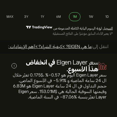
MAX
3Y
1Y
6M
1M
1W
1D
التسجيل
لرؤية الرسوم البيانية الكاملة المدعومة من
*لا يعتبر الأداء السابق مؤشرًا على النتائج المستقبلية
انتقل إلى:
ما هي EIGEN? >
كيفية الشراء؟ >
أهم الإرشادات >
سعر Eigen Layer
في انخفاض
i
هذا الأسبوع.
سعر Eigen Layer اليوم هو 0.175‎$‎، %‎-0.57‎ تغيّر خلال
ال 24 ساعة الماضية و %‎-5.91‎ في الأسبوع الماضي.
حجم التداول في ال 24 ساعة Eigen Layer هو 6.83M
وقيمتها السوقية الحالية هي 153.01M‎$‎. سعر Eigen
Layer تغيّر بنسبة %‎-87.06‎ في السنة الماضية.