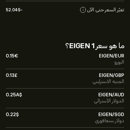
تغيّر السعر حتى الآن
-52.04‎$‎
i
ما هو سعر
1 EIGEN
؟
0.15‎€‎
EIGEN/EUR
اليورو
0.13‎£‎
EIGEN/GBP
الجنيه الاسترليني
0.25‎A$‎
EIGEN/AUD
الدولار الأسترالي
0.22‎$‎
EIGEN/SGD
دولار سنغافوري