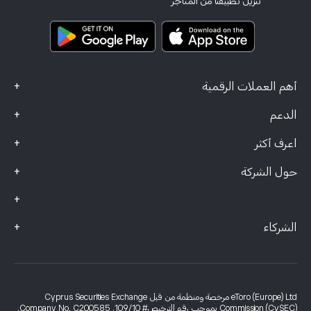
تنزيل تطبيقنا من المتاجر
وثائق المعلومات الرئيسية
Smart Portfolios
بيانات الشكاوى (عملاء FCA)
+
أهم العملات الرقمية
+
الدعم
+
اعرف أكثر
+
حول الشركة
+
+
الشركاء
eToro (Europe) Ltd مرخصة ومنظمة من قبل Cyprus Securities Exchange
Commission (CySEC) بموجب رقم الترخيص# 109/10. Company No. C200585.