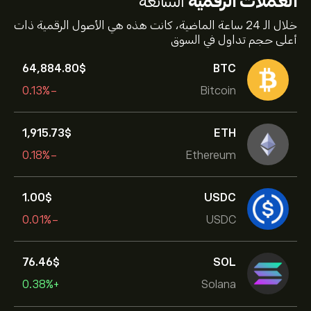
العملات الرقمية
الشائعة
خلال الـ 24 ساعة الماضية، كانت هذه هي الأصول الرقمية ذات
أعلى حجم تداول في السوق
64,884.80‎$‎
BTC
-0.13%
Bitcoin
1,915.73‎$‎
ETH
-0.18%
Ethereum
1.00‎$‎
USDC
-0.01%
USDC
76.46‎$‎
SOL
+0.38%
Solana