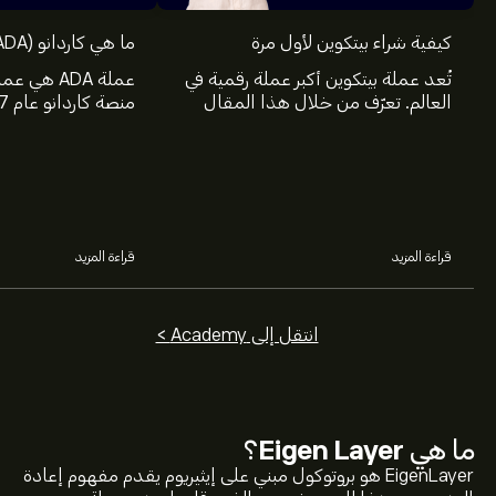
كيفية شراء بيتكوين لأول مرة
ما هي كاردانو (ADA) وكيف تعمل
تُعد عملة بيتكوين أكبر عملة رقمية في
عملة ADA ه
العالم. تعرّف من خلال هذا المقال
على eToro على كيفية شراء بيتكوين
الثالث من العملات ا
والمعلومات والمصادر التي ستحتاج
على نظام قواعد الب
إليها.
ببلوكتشين.
قراءة المزيد
قراءة المزيد
انتقل إلى Academy >
ما هي
Eigen Layer
؟
EigenLayer هو بروتوكول مبني على إيثيريوم يقدم مفهوم إعادة