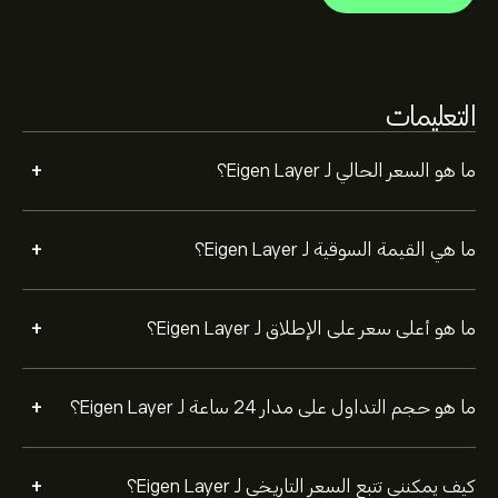
حدد الإطار الزمني "1 يوم" أو "1 أسبوع" على مخطط eToro وقم
بالتصغير لرؤية تحركات الأسعار التاريخية لـ Eigen Layer. تراوح
سعر Eigen Layer بين -1.18‎$‎ خلال السنة الماضية.
لشراء EIGEN، الرجاء زيارة صفحة "Eigen Layer (EIGEN)" على
التعليمات
موقع eToro الإلكتروني. بمجرد إنشاء حساب وإيداع الأموال،
انقر فوق الزر "تداول" وحدد مقدار Eigen Layer الذي تريد
شراءه. يمكنك أيضًا تقديم طلب لشراء EIGEN بسعر محدد في
+
ما هو السعر الحالي لـ Eigen Layer؟
المستقبل.
+
ما هي القيمة السوقية لـ Eigen Layer؟
+
ما هو أعلى سعر على الإطلاق لـ Eigen Layer؟
+
ما هو حجم التداول على مدار 24 ساعة لـ Eigen Layer؟
+
كيف يمكنني تتبع السعر التاريخي لـ Eigen Layer؟