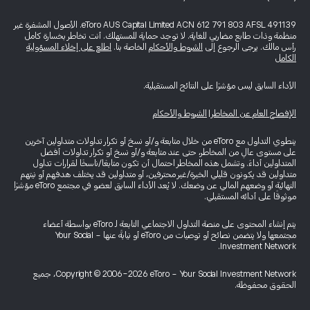
eToro AUS Capital Limited ACN 612 791 803 AFSL 491139. الأصول المشفرة غير
منظمة وذات طابع مضاربي للغاية. لا توجد حماية للمستهلك. أنت تخاطر بخسارة كامل
رأس مالك. يرجى الرجوع إلى
الشروط والأحكام
الخاصة بنا.
اطلع على إخلاء المسؤولية
الكامل
الأداء السابق ليس مؤشرًا على النتائج المستقبلية.
الإفصاح العام عن المخاطر
|
الشروط والأحكام
ينطوي التداول مع eToro من خلال متابعة و/أو نسخ أو تكرار تداولات متداولين آخرين
على مستوى عالٍ من المخاطر، حتى عند متابعة و/أو نسخ أو تكرار تداولات أفضل
المتداولين أداءً. وتشمل هذه المخاطر احتمال أن تكون متابعًا/ناسخًا لقرارات تداول
متداولين قد يكونون قليلي الخبرة/غير محترفين، أو متداولين قد يختلف هدفهم أو نيتهم
النهائية أو وضعهم المالي عن وضعك. لا يُعد الأداء السابق لعضو في مجتمع eToro مؤشرًا
موثوقًا على أدائه المستقبلي.
يتم إنشاء المحتوى على منصة التداول الاجتماعي التابعة لـ eToro بواسطة أعضاء
مجتمعها ولا يتضمن نصائح أو توصيات من eToro أو نيابةً عنها - Your Social
Investment Network.
Copyright © 2006-2026 eToro - Your Social Investment Network، جميع
الحقوق محفوظة.