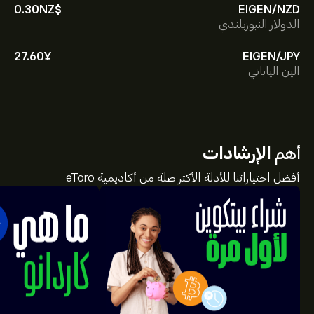
0.30‎NZ$‎
EIGEN/NZD
الدولار النيوزيلندي
27.60‎¥‎
EIGEN/JPY
الين الياباني
أهم
الإرشادات
أفضل اختياراتنا للأدلة الأكثر صلة من أكاديمية eToro