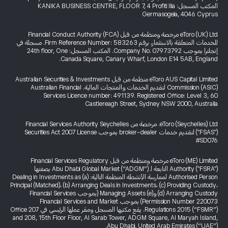
المكتب المسجل: KANIKA BUSINESS CENTRE, FLOOR 7, 4 Profiti Ilia
Germasogeia, 4046 Cyprus
eToro (UK) Ltd مرخصة ومنظمة من قبل Financial Conduct Authority (FCA)
للخدمات المتعلقة بالاستثمار، برقم Firm Reference Number: 583263. مسجلة في
إنجلترا بموجب Company No. 07973792. المكتب المسجل: 24th floor, One
Canada Square, Canary Wharf, London E14 5AB, England.
eToro AUS Capital Limited منظمة من قبل Australian Securities & Investments
Commission (ASIC) لتقديم الخدمات والمنتجات المالية. Australian Financial
Services Licence number: 491139. Registered Office: Level 3, 60
Castlereagh Street, Sydney NSW 2000, Australia
eToro (Seychelles) Ltd. مرخصة من Financial Services Authority Seychelles
("FSAS") لتقديم خدمات broker-dealer بموجب Securities Act 2007 License
#SD076
eToro (ME) Limited مرخصة ومنظمة من قبل Financial Services Regulatory
Authority ("FSRA") التابعة لـ Abu Dhabi Global Market (“ADGM”) بصفتها
Authorised Person لممارسة الأنشطة المنظمة التالية: (a) Dealing in Investments as
Principal (Matched)، (b) Arranging Deals in Investments، (c) Providing Custody،
(d) Arranging Custody و(e) Managing Assets (بموجب Financial Services
Permission Number 220073) بموجب Financial Services and Market
Regulations 2015 (“FSMR”). يقع مكتبها المسجل ومقر عملها الرئيسي في Office 207
and 208, 15th Floor Floor, Al Sarab Tower, ADGM Square, Al Maryah Island,
Abu Dhabi, United Arab Emirates (“UAE”).