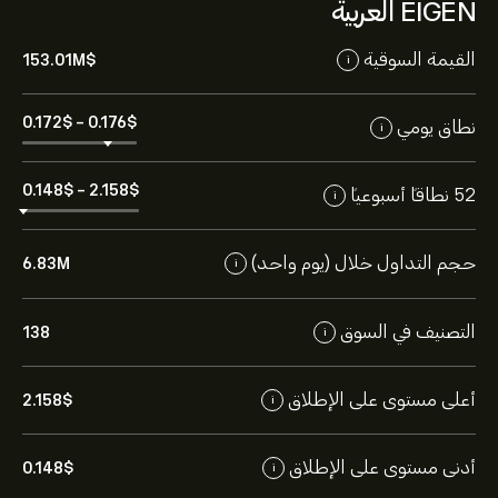
EIGEN العربية
القيمة السوقية
153.01M‎$‎
i
0.172‎$‎
-
0.176‎$‎
نطاق يومي
i
0.148‎$‎
-
2.158‎$‎
52 نطاقاً أسبوعياً
i
حجم التداول خلال (يوم واحد)
6.83M
i
التصنيف في السوق
138
i
أعلى مستوى على الإطلاق
2.158‎$‎
i
أدنى مستوى على الإطلاق
0.148‎$‎
i