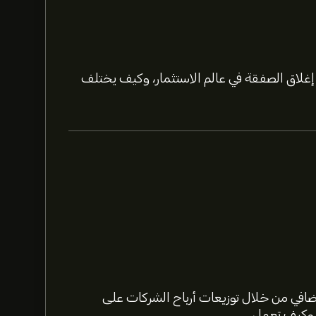
لاق الصفقة في عالم الاستثمار، وكيف يختلف
اشترك
في eToro لمعرفة التفاصيل حول
التوقعات لسهم Evercore Inc. بناءً على اتجاهات السوق، التقارير المالية، والنمو
ية.
افي من خلال توزيعات أرباح الشركات على
 وكيف تعمل.