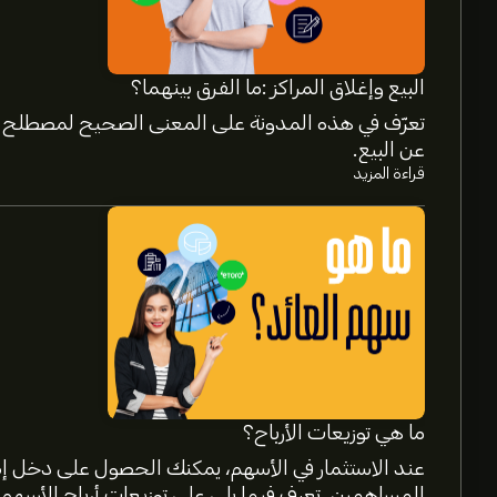
البيع وإغلاق المراكز :ما الفرق بينهما؟
تعرّف في هذه المدونة على المعنى الصحيح لمصطلح إغ
عن البيع.
قراءة المزيد
سعر EVR الآن هو 309.42‎$‎.
متوسط السعر المستهدف لسهم Evercore Inc. هو 309.42‎$‎.
توقعات المحللين والأسعار المستهدفة للأسهم.
يقدم المحللون 
المتوقع. راقِب آخر التوقعات لتحركات الأسعار المستقبل
ما هي توزيعات الأرباح؟
عند الاستثمار في الأسهم، يمكنك الحصول على دخل إض
القيمة السوقية لـ Evercore Inc. هي 12.33B‎$‎ دولار
المساهمين. تعرف فيما يلي على توزيعات أرباح الأسهم