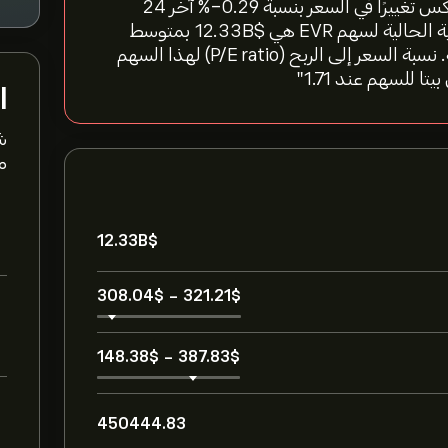
"سعر سهم Evercore Inc. اليوم هو 309.42‎$‎، مما يعكس تغييرًا في السعر بنسبة ‎-0.29‎% آخر 24
ساعة، و‎-0.93‎% خلال الأسبوع الماضي. القيمة السوقية الحالية لسهم EVR هي 12.33B‎$‎ بمتوسط
حجم تداول 450444.83 خلال الأشهر الثلاثة الماضية. نسبة السعر إلى الربح (P/E ratio) لهذا السهم
ا
ش
مت
12.33B‎$‎
308.04‎$‎
-
321.21‎$‎
148.38‎$‎
-
387.83‎$‎
450444.83