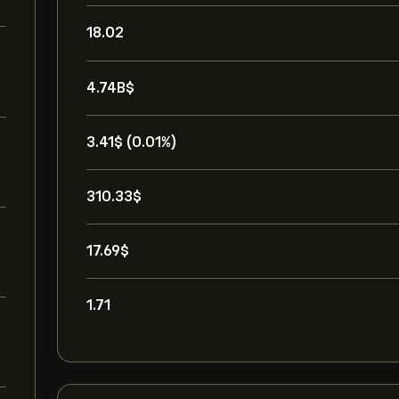
18.02
4.74B‎$‎
3.41‎$‎ (0.01%)
310.33‎$‎
17.69‎$‎
1.71