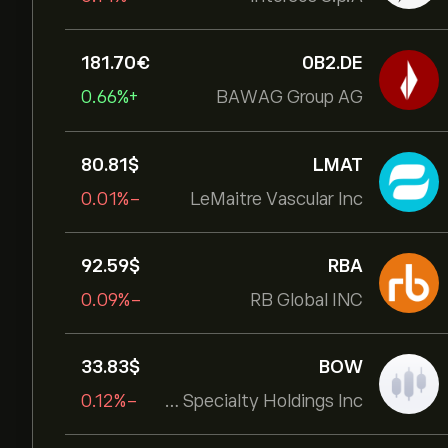
181.70‎€‎
0B2.DE
+0.66%
BAWAG Group AG
80.81‎$‎
LMAT
-0.01%
LeMaitre Vascular Inc
92.59‎$‎
RBA
-0.09%
RB Global INC
33.83‎$‎
BOW
-0.12%
Bowhead Specialty Holdings Inc