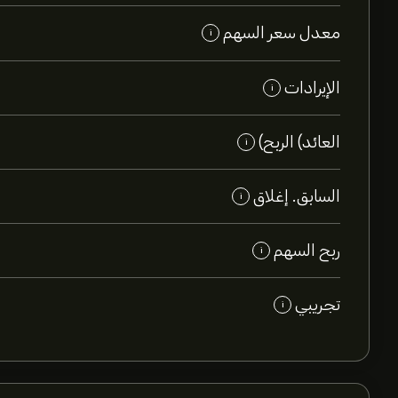
معدل سعر السهم
i
الإيرادات
i
العائد) الربح)
i
السابق. إغلاق
i
ربح السهم
i
تجريبي
i