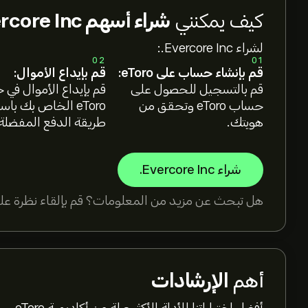
كيف يمكنني
شراء أسهم Evercore Inc.؟
لشراء Evercore Inc.:
02
01
قم بإنشاء حساب على eToro:
قم بإيداع الأموال:
قم بالتسجيل للحصول على
قم بإيداع الأموال في
حساب eToro وتحقق من
eToro الخاص بك با
هويتك.
طريقة الدفع المفضلة
شراء Evercore Inc.
هل تبحث عن مزيد من المعلومات؟ قم بإلقاء نظرة على
أهم
الإرشادات