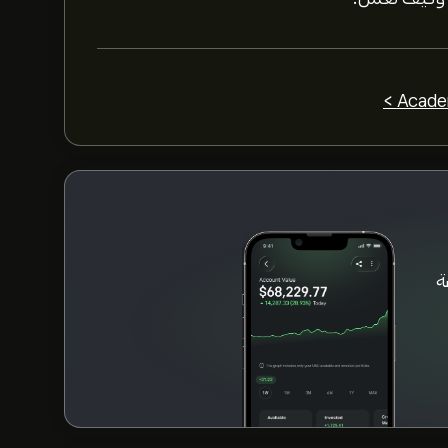
4 من المحللين بشأن EVR خلال الأشهر الثلاثة الماضية، فإن الإجماع العام هو شراء
ى منصة