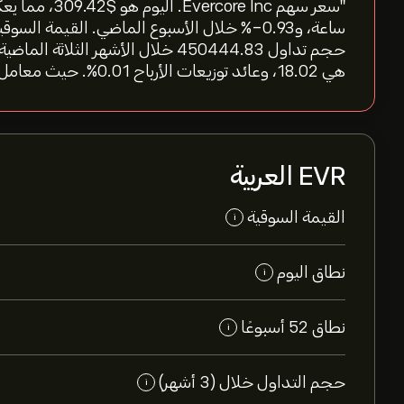
هي 18.02، وعائد توزيعات الأرباح 0.01%. حيث معامل بيتا للسهم عند 1.71"
EVR العربية
القيمة السوقية
i
نطاق اليوم
i
نطاق 52 أسبوعًا
i
حجم التداول خلال (3 أشهر)
i