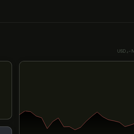
•
بـ USD