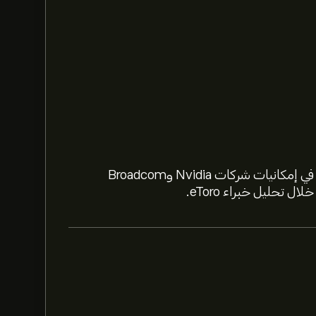
استعد لعام 2026 مع أسهم الذكاء الاصطناعي. تعمّق في إمكانيات شركات Nvidia وBroadcom