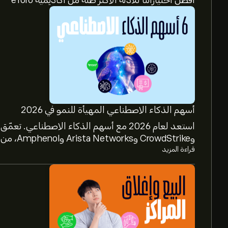
أفضل اختياراتنا للأدلة الأكثر صلة من أكاديمية eToro
أسهم الذكاء الاصطناعي المهيأة للنمو في 2026
وCrowdStrike وArista Networks وAmphenol، من خلال تحليل خبراء eToro.
قراءة المزيد