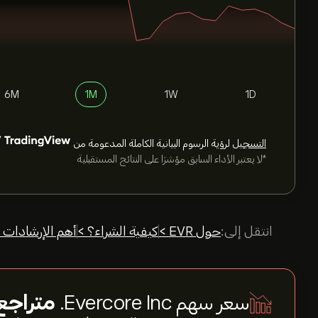
6M
1M
1W
1D
التسجيل
لرؤية الرسوم البيانية الكاملة المدعومة من
*لا يعتبر الأداء السابق مؤشرًا على النتائج المستقبلية
انتقل إلى:
حول EVR >
كيفية الشراء؟ >
أهم الإرشادات 
سعر سهم Evercore Inc.
متراجع 