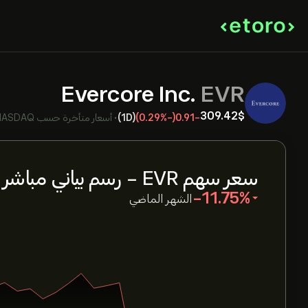
Evercore Inc.
EVR
309.42‎$‎
-0.91
(-0.29%)
(1D)
•
أسعار متأخرة حسب
NASDAQ
سعر سهم EVR - رسم بياني مباشر
‎-11.75‎
الشهر الماضي