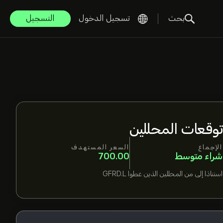
بحث
تسجيل الدخول
التسجيل
توقعات المحللين
الإجماع
السعر المستهدف
شراء متوسط
700.00
استنادًا إلى
من المحللين الذين غطوا
GFRD.L