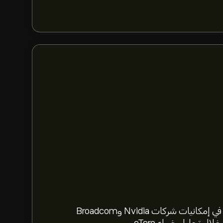
استعد لعام 2026 مع أسهم الذكاء الاصطناعي. تعمّق في إمكانيات شركات Nvidia وBroadcom