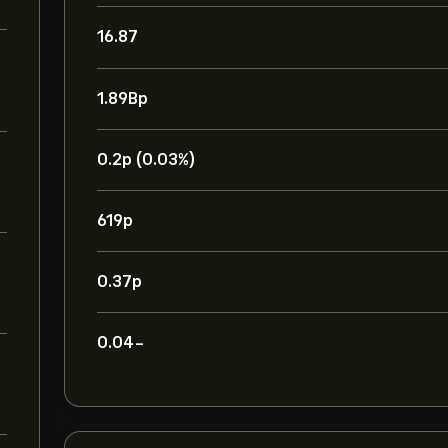
16.87
1.89B‎p‎
0.2‎p‎ (0.03%)
619‎p‎
0.37‎p‎
-0.04