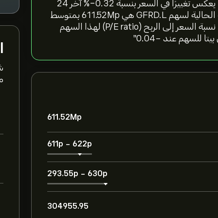
"سعر سهم Galliford Try PLC اليوم هو 619.00‎p‎، مما يعكس تغييرًا في السعر بنسبة ‎-0.32‎% آخر 24
ساعة، و‎5.27‎% خلال الأسبوع الماضي. القيمة السوقية الحالية لسهم GFRD.L هي 611.52M‎p‎ بمتوسط
حجم تداول 304955.95 خلال الأشهر الثلاثة الماضية. نسبة السعر إلى الربح (P/E ratio) لهذا السهم
ا
ش
مت
611.52M‎p‎
611‎p‎
-
622‎p‎
293.55‎p‎
-
630‎p‎
304955.95