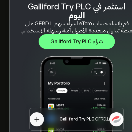
استثمر في Galliford Try PLC
اليوم
قم بإنشاء حساب eToro لشراء سهم GFRD.L على
نصة تداول متعددة الأصول آمنة وسهلة الاستخدام.
شراء Galliford Try PLC
Galliford Try PLC
GFRD.L