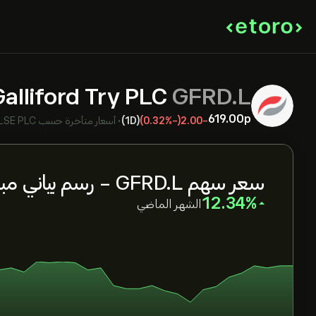
Galliford Try PLC
GFRD.L
619.00‎p‎
-2.00
(-0.32%)
(1D)
•
أسعار متأخرة حسب
LSE PLC
سعر سهم GFRD.L - رسم بياني مباشر
‎12.34‎
الشهر الماضي