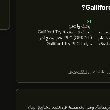
03
ابحث واشترِ:
 حساب
ابحث في صفحة Galliford Try
ستخدام
PLC (GFRD.L) وقم بوضع أمر
 لديك.
شراء لـ Galliford Try PLC.
 دليلنا على
الأكاديمية
.
Gal هي شركة إنشاءات بريطانية. وهي متخصصة في تنفيذ مشاريع البناء