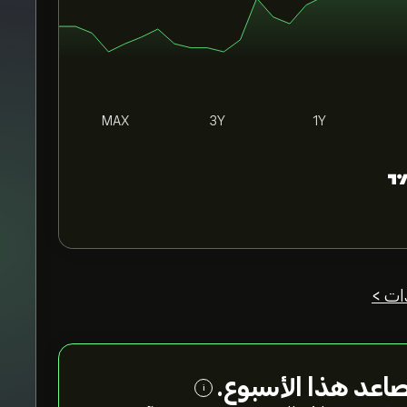
م
MAX
3Y
1Y
ات >
اعد هذا الأسبوع.
i