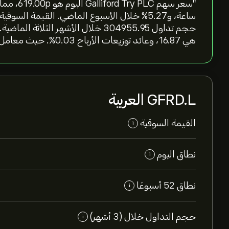
هي 16.87، وعائد توزيعات الأرباح 0.03%. حيث معامل بيتا للسهم عند -0.04"
GFRD.L العربية
القيمة السوقية
i
نطاق اليوم
i
نطاق 52 أسبوعًا
i
حجم التداول خلال (3 أشهر)
i