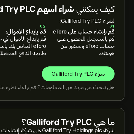
كيف يمكنني
شراء أسهم Galliford Try PLC؟
لشراء Galliford Try PLC:
02
01
قم بإنشاء حساب على eToro:
قم بإيداع الأموال:
قم بالتسجيل للحصول على
قم بإيداع الأموال في
حساب eToro وتحقق من
eToro الخاص بك با
هويتك.
طريقة الدفع المفضلة
شراء Galliford Try PLC
هل تبحث عن مزيد من المعلومات؟ قم بإلقاء نظرة على
ما هي
Galliford Try PLC
؟
شركة liford Try Holdings plc