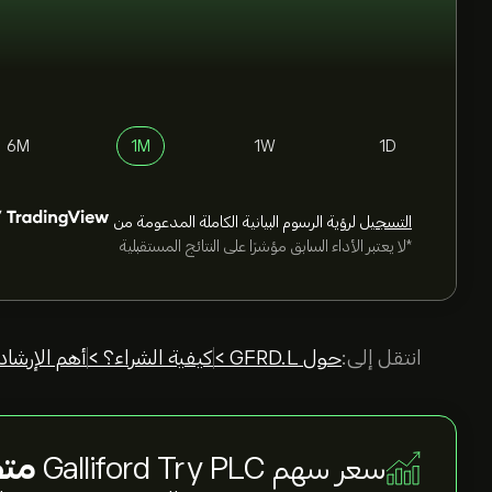
6M
1M
1W
1D
التسجيل
لرؤية الرسوم البيانية الكاملة المدعومة من
*لا يعتبر الأداء السابق مؤشرًا على النتائج المستقبلية
انتقل إلى:
حول GFRD.L >
كيفية الشراء؟ >
أهم الإرشاد
سعر سهم Galliford Try PLC
متص