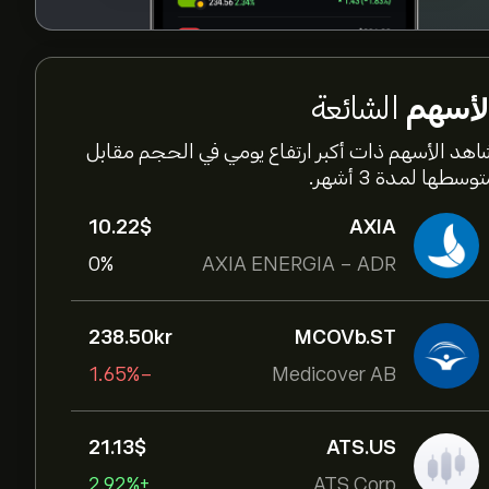
لأسهم
الشائعة
اهد الأسهم ذات أكبر ارتفاع يومي في الحجم مقابل
وسطها لمدة 3 أشهر.
10.22‎$‎
AXIA
0%
AXIA ENERGIA - ADR
238.50‎kr‎
MCOVb.ST
-1.65%
Medicover AB
21.13‎$‎
ATS.US
+2.92%
ATS Corp