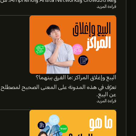
وCrowdStrike وArista Networks وAmphenol، من خلال تحليل خبراء eToro.
قراءة المزيد
البيع وإغلاق المراكز :ما الفرق بينهما؟
تعرّف في هذه المدونة على المعنى الصحيح لمصطلح إغ
عن البيع.
قراءة المزيد
سعر GFRD.L الآن هو 619.00‎p‎.