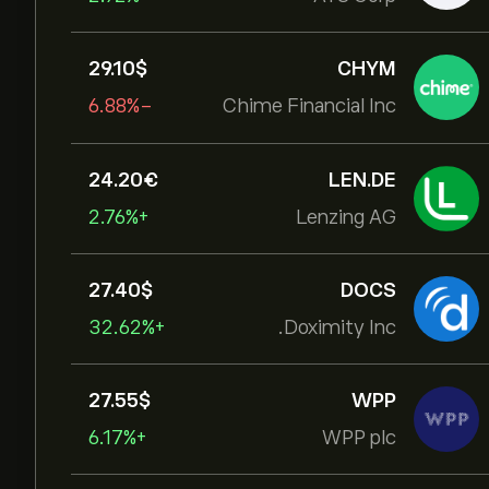
29.10‎$‎
CHYM
-6.88%
Chime Financial Inc
24.20‎€‎
LEN.DE
+2.76%
Lenzing AG
27.40‎$‎
DOCS
+32.62%
Doximity Inc.
27.55‎$‎
WPP
+6.17%
WPP plc