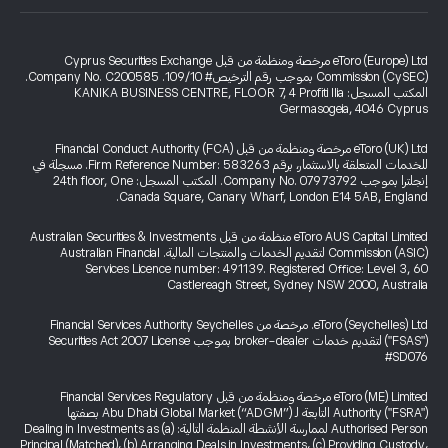
eToro (Europe) Ltd مرخصة ومنظمة من قبل Cyprus Securities Exchange
Commission (CySEC) بموجب رقم الترخيص# 109/10. Company No. C200585.
المكتب المسجل: KANIKA BUSINESS CENTRE, FLOOR 7, 4 Profiti Ilia
Germasogeia, 4046 Cyprus
eToro (UK) Ltd مرخصة ومنظمة من قبل Financial Conduct Authority (FCA)
للخدمات المتعلقة بالاستثمار، برقم Firm Reference Number: 583263. مسجلة في
إنجلترا بموجب Company No. 07973792. المكتب المسجل: 24th floor, One
Canada Square, Canary Wharf, London E14 5AB, England.
eToro AUS Capital Limited منظمة من قبل Australian Securities & Investments
Commission (ASIC) لتقديم الخدمات والمنتجات المالية. Australian Financial
Services Licence number: 491139. Registered Office: Level 3, 60
Castlereagh Street, Sydney NSW 2000, Australia
eToro (Seychelles) Ltd. مرخصة من Financial Services Authority Seychelles
("FSAS") لتقديم خدمات broker-dealer بموجب Securities Act 2007 License
#SD076
eToro (ME) Limited مرخصة ومنظمة من قبل Financial Services Regulatory
Authority ("FSRA") التابعة لـ Abu Dhabi Global Market (“ADGM”) بصفتها
Authorised Person لممارسة الأنشطة المنظمة التالية: (a) Dealing in Investments as
Principal (Matched)، (b) Arranging Deals in Investments، (c) Providing Custody،