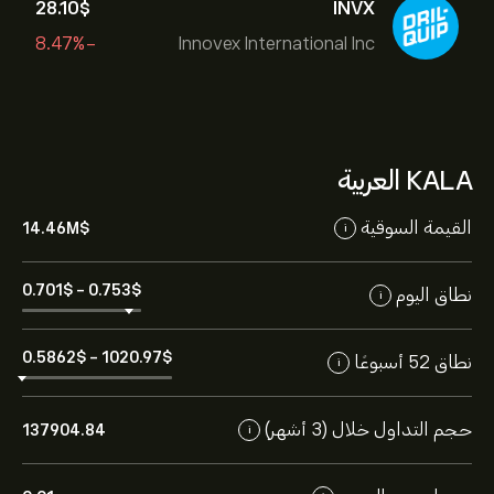
28.10‎$‎
INVX
-8.47%
Innovex International Inc
KALA العربية
القيمة السوقية
14.46M‎$‎
i
0.701‎$‎
-
0.753‎$‎
نطاق اليوم
i
0.5862‎$‎
-
1020.97‎$‎
نطاق 52 أسبوعًا
i
حجم التداول خلال (3 أشهر)
137904.84
i