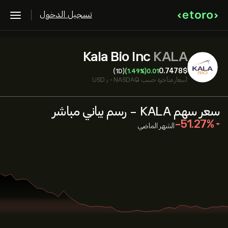
تسجيل الدخول
Kala Bio Inc
KALA
0.7478‎$‎
(1D)
(1.49%)
0.01
أسعار متأخرة حسب
NASDAQ
•
بـ USD
سعر سهم KALA - رسم بياني مباشر
‎-51.27‎
الشهر الماضي