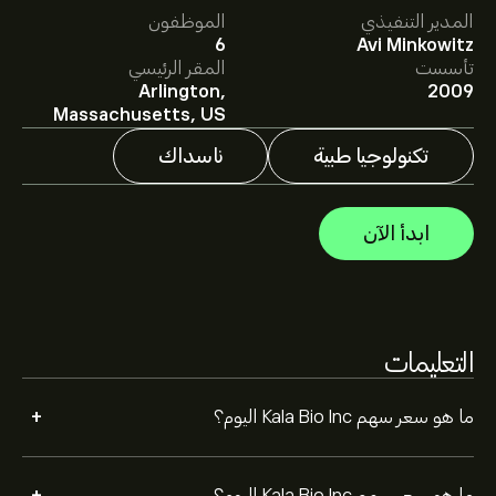
المدير التنفيذي
الموظفون
متوسط السعر المستهدف لسهم Kala Bio Inc هو 0.7478‎$‎.
6
Avi Minkowitz
اشترك
في eToro لمعرفة التفاصيل حول توقعات المحللين
تأسست
المقر الرئيسي
والأسعار المستهدفة للأسهم.
Arlington,
2009
يقدم المحللون التوقعات لسهم Kala Bio Inc بناءً على اتجاهات
Massachusetts, US
السوق، التقارير المالية، والنمو المتوقع. راقِب آخر التوقعات
لتحركات الأسعار المستقبلية.
تكنولوجيا طبية
ناسداك
القيمة السوقية لـ Kala Bio Inc هي 14.46M‎$‎ دولار
ابدأ الآن
التعليمات
+
ما هو سعر سهم Kala Bio Inc اليوم؟
ما هو سعر سهم Kala Bio Inc اليوم؟