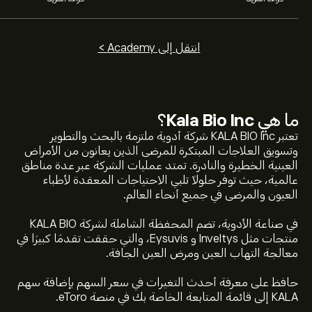
انتقل إلى Academy >
ما هي
Kala Bio Inc
؟
تعتبر KALA BIO Inc شركة أدوية ملتزمة بالبحث والتطوير
وتسويق العلاجات المبتكرة للمرضى الذين يعانون من الأمراض
العينية الخطيرة والنادرة. تمتد عمليات الشركة عبر عدة مناطق
عالمية، حيث توفر حلولاً تلبي الاحتياجات المعقدة لأطباء
العيون والمرضى في جميع أنحاء العالم.
في صناعة الأدوية، تضم المحفظة الشاملة لشركة KALA BIO
منتجات مثل Inveltys و Eysuvis، والتي حققت تقدمًا كبيرًا في
معالجة التهاب العين ومرض العين الجافة.
سعر KALA الآن هو 0.7478‎$‎.
حافظ على معرفة أحدث التغيرات في سعر السهم بإضافة سهم
KALA إلى قائمة المتابعة الخاصة بك في منصة eToro.