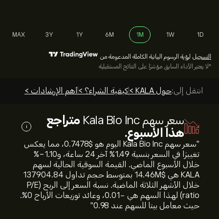
MAX
3Y
1Y
6M
1M
1W
1D
التسجيل
لرؤية الرسوم البيانية الكاملة المدعومة من
*لا يعتبر الأداء السابق مؤشرًا على النتائج المستقبلية
انتقل إلى:
حول KALA >
كيفية الشراء؟ >
أهم الإرشادات >
سعر سهم Kala Bio Inc
متراجع
i
هذا الأسبوع.
"سعر سهم Kala Bio Inc اليوم هو 0.7478‎$‎، مما يعكس
تغييرًا في السعر بنسبة ‎1.49‎% آخر 24 ساعة، و‎-1.10‎%
خلال الأسبوع الماضي. القيمة السوقية الحالية لسهم
KALA هي 14.46M‎$‎ بمتوسط حجم تداول 137904.84
خلال الأشهر الثلاثة الماضية. نسبة السعر إلى الربح (P/E
ratio) لهذا السهم هي -0.01، وعائد توزيعات الأرباح 0%.
حيث معامل بيتا للسهم عند 0.98"