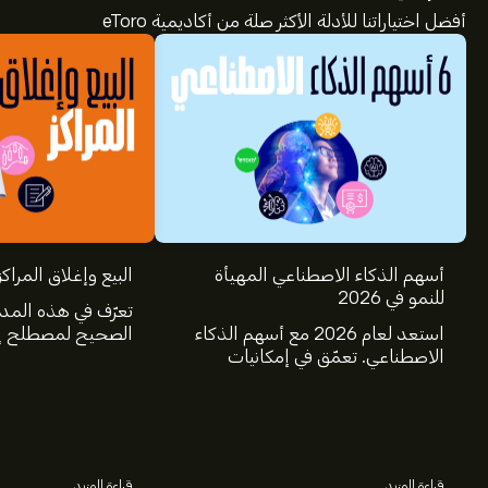
أفضل اختياراتنا للأدلة الأكثر صلة من أكاديمية eToro
أسهم الذكاء الاصطناعي المهيأة
البيع وإغلاق المراكز
للنمو في 2026
تعرّف في هذه المد
استعد لعام 2026 مع أسهم الذكاء
الصحيح لمصطلح إغ
الاصطناعي. تعمّق في إمكانيات
عالم الاستثمار، و
شركات Nvidia وBroadcom
البيع.
وCrowdStrike وArista Networks
وAmphenol، من خلال تحليل خبراء
eToro.
قراءة المزيد
قراءة المزيد