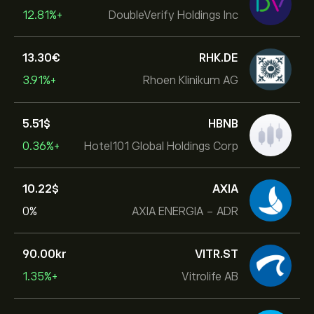
+12.81%
DoubleVerify Holdings Inc
13.30‎€‎
RHK.DE
+3.91%
Rhoen Klinikum AG
5.51‎$‎
HBNB
+0.36%
Hotel101 Global Holdings Corp
10.22‎$‎
AXIA
0%
AXIA ENERGIA - ADR
90.00‎kr‎
VITR.ST
+1.35%
Vitrolife AB