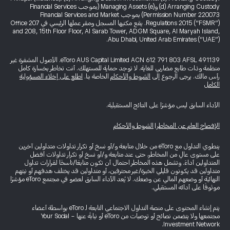
(d) Arranging Custody و(e) Managing Assets (بموجب Financial Services
Permission Number 220073) بموجب Financial Services and Market
Regulations 2015 (“FSMR”). يقع مكتبها المسجل ومقر عملها الرئيسي في Office 207
and 208, 15th Floor Floor, Al Sarab Tower, ADGM Square, Al Maryah Island,
Abu Dhabi, United Arab Emirates (“UAE”).
eToro AUS Capital Limited ACN 612 791 803 AFSL 491139. الأصول المشفرة غير
منظمة وذات طابع مضاربي للغاية. لا توجد حماية للمستهلك. أنت تخاطر بخسارة كامل
رأس مالك. يرجى الرجوع إلى
الشروط والأحكام
الخاصة بنا.
اطلع على إخلاء المسؤولية
الكامل
الأداء السابق ليس مؤشرًا على النتائج المستقبلية.
الإفصاح العام عن المخاطر
|
الشروط والأحكام
ينطوي التداول مع eToro من خلال متابعة و/أو نسخ أو تكرار تداولات متداولين آخرين
على مستوى عالٍ من المخاطر، حتى عند متابعة و/أو نسخ أو تكرار تداولات أفضل
المتداولين أداءً. وتشمل هذه المخاطر احتمال أن تكون متابعًا/ناسخًا لقرارات تداول
متداولين قد يكونون قليلي الخبرة/غير محترفين، أو متداولين قد يختلف هدفهم أو نيتهم
النهائية أو وضعهم المالي عن وضعك. لا يُعد الأداء السابق لعضو في مجتمع eToro مؤشرًا
موثوقًا على أدائه المستقبلي.
يتم إنشاء المحتوى على منصة التداول الاجتماعي التابعة لـ eToro بواسطة أعضاء
مجتمعها ولا يتضمن نصائح أو توصيات من eToro أو نيابةً عنها - Your Social
Investment Network.