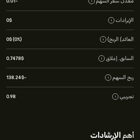
معدل سعر السهم
-0.01
i
الإيرادات
0‎$‎
i
العائد) الربح)
0‎$‎ (0%)
i
السابق. إغلاق
0.7478‎$‎
i
ربح السهم
-138.24‎$‎
i
تجريبي
0.98
i
أهم
الإرشادات