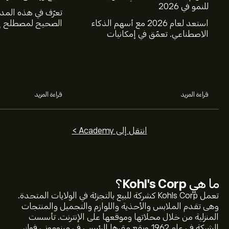
للنمو في 2026
تعرّف في هذه المد
استعد لعام 2026 مع أسهم الذكاء
الصحيح لمصطلح إغ
الاصطناعي. تعمّق في إمكانيات
عالم الاستثمار، و
شركات Nvidia وBroadcom
البيع.
وCrowdStrike وArista Networks
وAmphenol، من خلال تحليل خبراء
eToro.
قراءة المزيد
قراءة المزيد
انتقل إلى Academy >
ما هي
Kohl's Corp
؟
تعمل Kohls Corp كشركة للبيع بالتجزئة في الولايات المتحدة.
وهى تقدم الملابس والأحذية واللوازم والتجميل والمنتجات
المنزلية من خلال محلاتها وموقعها على الإنترنت. تأسست
الشركة في عام 1962 ويقع مقرها الرئيسي في مينوموني فولز،