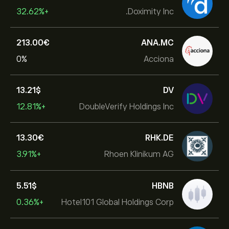
+32.62%
Doximity Inc.
213.00‎€‎
ANA.MC
0%
Acciona
13.21‎$‎
DV
+12.81%
DoubleVerify Holdings Inc
13.30‎€‎
RHK.DE
+3.91%
Rhoen Klinikum AG
5.51‎$‎
HBNB
+0.36%
Hotel101 Global Holdings Corp