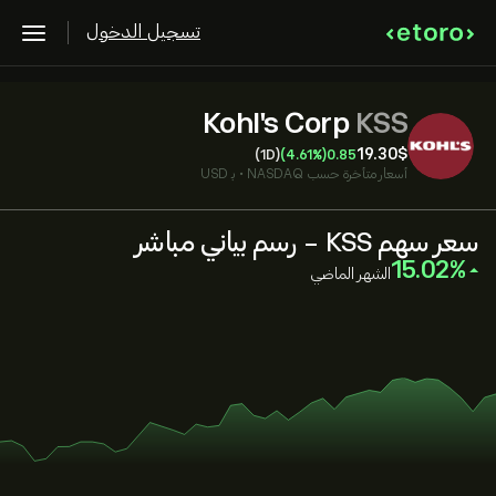
تسجيل الدخول
Kohl's Corp
KSS
19.30‎$‎
(1D)
(4.61%)
0.85
أسعار متأخرة حسب
NASDAQ
•
بـ USD
سعر سهم KSS - رسم بياني مباشر
‎15.02‎
الشهر الماضي