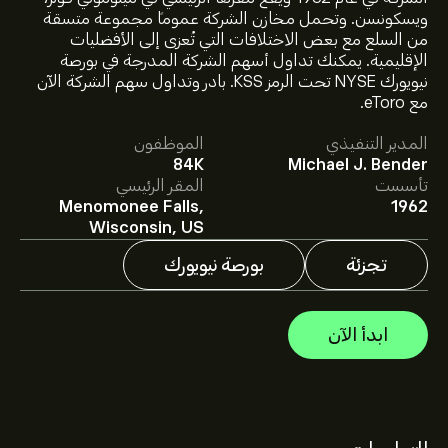
ويسكونسن. وتحمل مخازن الشركة عموماً مجموعة متسقة
من السلع مع بعض الاختلافات التي تُعزى إلى الأفضليات
الإقليمية. يمكنك تداول أسهم الشركة المدرجة في بورصة
سعر KSS الآن هو 19.30‎$‎.
نيويورك NYSE تحت الرمز KSS. بادر وتداول سهم الشركة الآن
مع eToro.
المدير التنفيذي
الموظفون
متوسط السعر المستهدف لسهم Kohl's Corp هو 19.30‎$‎.
84K
Michael J. Bender
اشترك
في eToro لمعرفة التفاصيل حول توقعات المحللين
تأسست
المقر الرئيسي
والأسعار المستهدفة للأسهم.
Menomonee Falls,
1962
يقدم المحللون التوقعات لسهم Kohl's Corp بناءً على
Wisconsin, US
اتجاهات السوق، التقارير المالية، والنمو المتوقع. راقِب آخر
التوقعات لتحركات الأسعار المستقبلية.
تجزئة
بورصة نيويورك
القيمة السوقية لـ Kohl's Corp هي 2.19B‎$‎ دولار
ابدأ الآن
بناءً على توصيات 9 من المحللين بشأن KSS خلال الأشهر الثلاثة
الماضية، فإن الإجماع العام هو بيع متوسط.