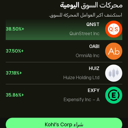
محركات السوق
اليومية
استكشف أكبر العوامل المحركة للسوق.
QNST
38.50
%
+
QuinStreet Inc
OABI
37.50
%
+
OmniAb Inc
HUIZ
37.18
%
+
Huize Holding Ltd
EXFY
35.86
%
+
Expensify Inc - A
NVIDIA Corporation
شراء Kohl's Corp