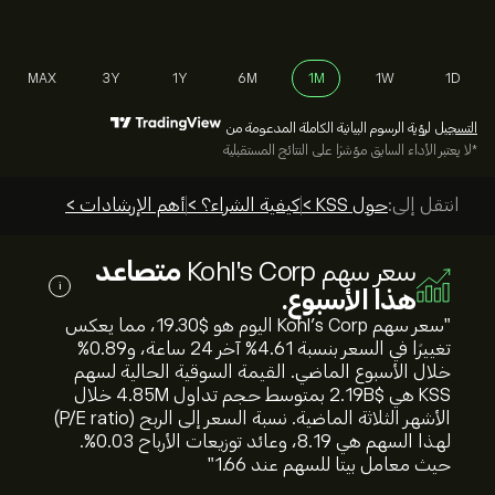
MAX
3Y
1Y
6M
1M
1W
1D
التسجيل
لرؤية الرسوم البيانية الكاملة المدعومة من
*لا يعتبر الأداء السابق مؤشرًا على النتائج المستقبلية
انتقل إلى:
حول KSS >
كيفية الشراء؟ >
أهم الإرشادات >
سعر سهم Kohl's Corp
متصاعد
i
هذا الأسبوع.
"سعر سهم Kohl's Corp اليوم هو 19.30‎$‎، مما يعكس
تغييرًا في السعر بنسبة ‎4.61‎% آخر 24 ساعة، و‎0.89‎%
خلال الأسبوع الماضي. القيمة السوقية الحالية لسهم
KSS هي 2.19B‎$‎ بمتوسط حجم تداول 4.85M خلال
الأشهر الثلاثة الماضية. نسبة السعر إلى الربح (P/E ratio)
لهذا السهم هي 8.19، وعائد توزيعات الأرباح 0.03%.
حيث معامل بيتا للسهم عند 1.66"