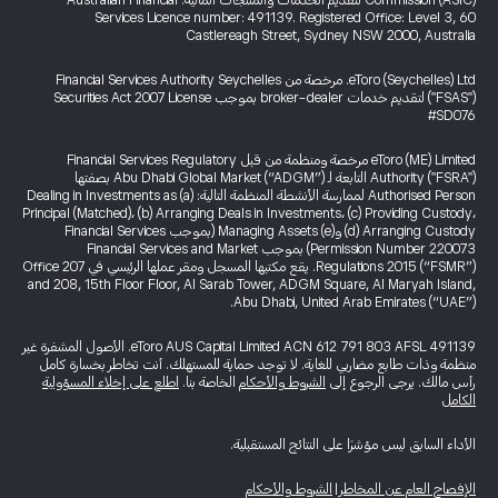
Commission (ASIC) لتقديم الخدمات والمنتجات المالية. Australian Financial
Services Licence number: 491139. Registered Office: Level 3, 60
Castlereagh Street, Sydney NSW 2000, Australia
eToro (Seychelles) Ltd. مرخصة من Financial Services Authority Seychelles
("FSAS") لتقديم خدمات broker-dealer بموجب Securities Act 2007 License
#SD076
eToro (ME) Limited مرخصة ومنظمة من قبل Financial Services Regulatory
Authority ("FSRA") التابعة لـ Abu Dhabi Global Market (“ADGM”) بصفتها
Authorised Person لممارسة الأنشطة المنظمة التالية: (a) Dealing in Investments as
Principal (Matched)، (b) Arranging Deals in Investments، (c) Providing Custody،
(d) Arranging Custody و(e) Managing Assets (بموجب Financial Services
Permission Number 220073) بموجب Financial Services and Market
Regulations 2015 (“FSMR”). يقع مكتبها المسجل ومقر عملها الرئيسي في Office 207
and 208, 15th Floor Floor, Al Sarab Tower, ADGM Square, Al Maryah Island,
Abu Dhabi, United Arab Emirates (“UAE”).
eToro AUS Capital Limited ACN 612 791 803 AFSL 491139. الأصول المشفرة غير
منظمة وذات طابع مضاربي للغاية. لا توجد حماية للمستهلك. أنت تخاطر بخسارة كامل
رأس مالك. يرجى الرجوع إلى
الشروط والأحكام
الخاصة بنا.
اطلع على إخلاء المسؤولية
الكامل
الأداء السابق ليس مؤشرًا على النتائج المستقبلية.
الإفصاح العام عن المخاطر
|
الشروط والأحكام