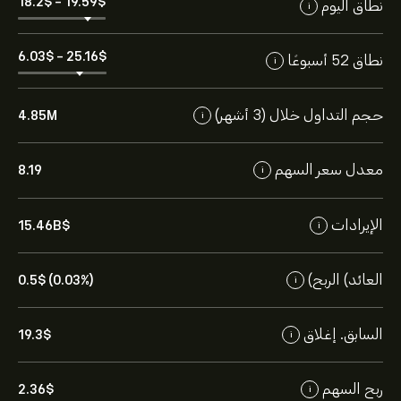
18.2‎$‎
-
19.59‎$‎
نطاق اليوم
i
6.03‎$‎
-
25.16‎$‎
نطاق 52 أسبوعًا
i
حجم التداول خلال (3 أشهر)
4.85M
i
معدل سعر السهم
8.19
i
الإيرادات
15.46B‎$‎
i
العائد) الربح)
0.5‎$‎ (0.03%)
i
السابق. إغلاق
19.3‎$‎
i
ربح السهم
2.36‎$‎
i