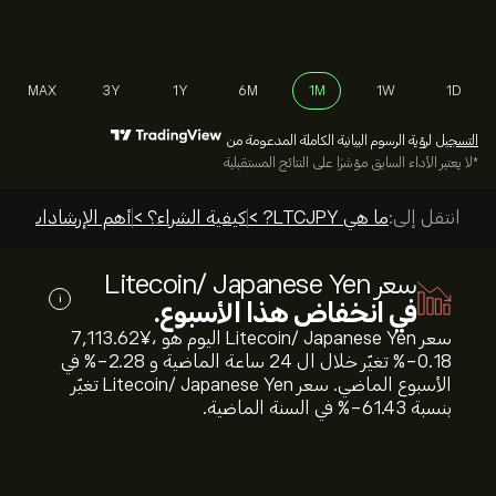
MAX
3Y
1Y
6M
1M
1W
1D
التسجيل
لرؤية الرسوم البيانية الكاملة المدعومة من
*لا يعتبر الأداء السابق مؤشرًا على النتائج المستقبلية
انتقل إلى:
ما هي LTCJPY? >
كيفية الشراء؟ >
أهم الإرشادات >
سعر Litecoin/ Japanese Yen
i
في انخفاض هذا الأسبوع.
سعر Litecoin/ Japanese Yen اليوم هو 7,113.62‎¥‎،
‎-0.18‎% تغيّر خلال ال 24 ساعة الماضية و ‎-2.28‎% في
الأسبوع الماضي. سعر Litecoin/ Japanese Yen تغيّر
بنسبة ‎-61.43‎% في السنة الماضية.