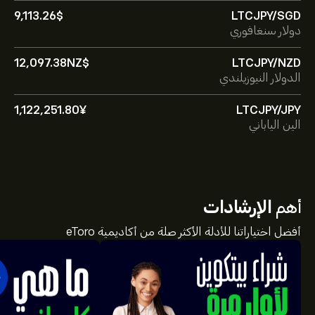
9,113.26‎$‎
LTCJPY/SGD
دولار سنغافوري
12,097.38‎NZ$‎
LTCJPY/NZD
الدولار النيوزيلندي
1,122,251.80‎¥‎
LTCJPY/JPY
الين الياباني
أهم
الإرشادات
أفضل اختياراتنا للأدلة الأكثر صلة من أكاديمية eToro