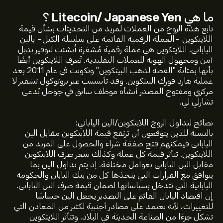
ما هي
Litecoin/ Japanese Yen
؟
تابع هذه الزوج من العملات لمزيد من التحديثات بشأن قيمة
اللايتكوين -العملة الرقمية القائمة على سلسلة الكتل- بالين
الياباني. اللايتكوين هي عملة رقمية مُشفرة أُنشئت لتوفير بديل
آمن ومجهول الهوية للعملات التقليدية. تُعرف اللايتكوين أيضًا
بأنها بمثابة "الفضة لذهب البيتكوين" وتكونت في عام 2011 بعد
عملية هارد فورك البيتكوين. وقد تأسست عبر بروتوكول تشفير لا
مركزي ومفتوح المصدر أنشأه موظف سابق في جوجل يُدعى
تشارلي لي.
نصائح لتداول الزوج اللايتكوين/الين الياباني:
بالنسبة للذين يتوقعون أن ترتفع قيمة اللايتكوين مقابل الين
الياباني فيمكنهم فتح صفقة شراء والحصول على المزيد من
السعر الحالي لـ LTCJPY هو 7,113.62‎¥‎ دولار
اللايتكوين. تتأثر قيمة كل عملة وكذلك سعر صرف اللايتكوين
مقابل الين الياباني بعوامل مختلفة. إذ يتم تداول الين بما
يتوافق مع القرارات التي يتخذها كل من بنك اليابان والحكومة
القيمة السوقية لـ Litecoin/ Japanese Yen هي (العربية:
اليابانية التي تتدخل بسياساتها لضمان قيمة صرف الين الياباني.
البيانات غير متوفرة حالياً) دولار
إن اقتصاد اليابان القائم على التصدير يجعل الين حساسًا
للتغييرات، لأنه يعتمد على مصادر أجنبية لكثير من المعادن التي
تشكل جزءًا من الصناعة الحديثة في البلاد. وتتأثر اللايتكوين