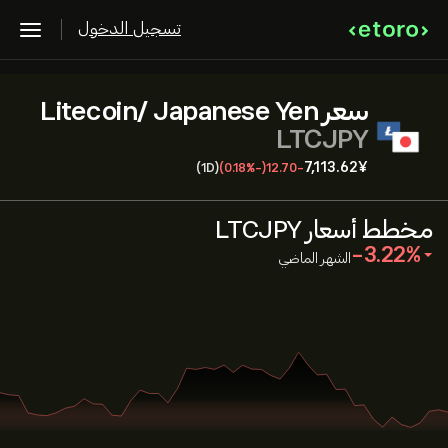
تسجيل الدخول
سعر Litecoin/ Japanese Yen
LTCJPY
7,113.62‎¥‎
(1D)
(-0.18%)
-12.70
مخطط أسعار LTCJPY
‎-3.22‎
الشهر الماضي