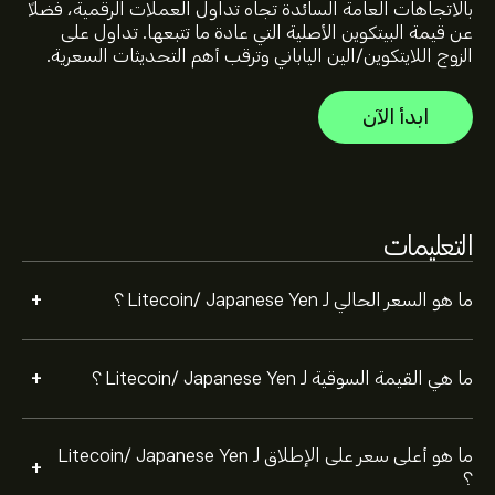
أعلى سعر على الإطلاق لـ Litecoin/ Japanese Yen هو
بالاتجاهات العامة السائدة تجاه تداول العملات الرقمية، فضلاً
44,789.35‎¥‎ دولار
عن قيمة البيتكوين الأصلية التي عادة ما تتبعها. تداول على
الزوج اللايتكوين/الين الياباني وترقب أهم التحديثات السعرية.
حجم تداول Litecoin/ Japanese Yen على مدار 24 ساعة
ابدأ الآن
يُقدّر بـ (العربية: البيانات غير متوفرة حالياً)
حدد الإطار الزمني "1 يوم" أو "1 أسبوع" على مخطط eToro وقم
بالتصغير لرؤية تحركات الأسعار التاريخية لـ Litecoin/ Japanese
التعليمات
Yen . تراوح سعر Litecoin/ Japanese Yen بين -11,329.17‎¥‎
خلال السنة الماضية.
لشراء LTCJPY، الرجاء زيارة صفحة "Litecoin/ Japanese Yen
+
ما هو السعر الحالي لـ Litecoin/ Japanese Yen ؟
(LTCJPY)" على موقع eToro الإلكتروني. بمجرد إنشاء حساب
وإيداع الأموال، انقر فوق الزر "تداول" وحدد مقدار Litecoin/
Japanese Yen الذي تريد شراءه. يمكنك أيضًا تقديم طلب
+
ما هي القيمة السوقية لـ Litecoin/ Japanese Yen ؟
لشراء LTCJPY بسعر محدد في المستقبل.
ما هو أعلى سعر على الإطلاق لـ Litecoin/ Japanese Yen
+
؟