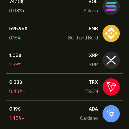
74.10‎$‎
SOL
+0.03%
Solana
595.95‎$‎
BNB
+0.16%
Build and Build
1.05‎$‎
XRP
-1.39%
XRP
0.33‎$‎
TRX
-0.48%
TRON
0.19‎$‎
ADA
-1.45%
Cardano