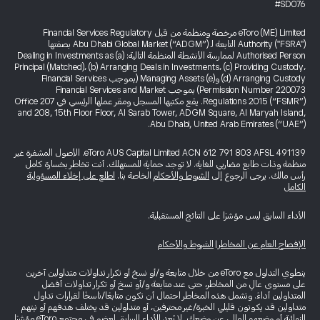
#SD076
eToro (ME) Limited مرخصة ومنظمة من قبل Financial Services Regulatory
Authority ("FSRA") التابعة لـ Abu Dhabi Global Market (“ADGM”) بصفتها
Authorised Person لممارسة الأنشطة المنظمة التالية: (a) Dealing in Investments as
Principal (Matched)، (b) Arranging Deals in Investments، (c) Providing Custody،
(d) Arranging Custody و(e) Managing Assets (بموجب Financial Services
Permission Number 220073) بموجب Financial Services and Market
Regulations 2015 (“FSMR”). يقع مكتبها المسجل ومقر عملها الرئيسي في Office 207
and 208, 15th Floor Floor, Al Sarab Tower, ADGM Square, Al Maryah Island,
Abu Dhabi, United Arab Emirates (“UAE”).
eToro AUS Capital Limited ACN 612 791 803 AFSL 491139. الأصول المشفرة غير
منظمة وذات طابع مضاربي للغاية. لا توجد حماية للمستهلك. أنت تخاطر بخسارة كامل
رأس مالك. يرجى الرجوع إلى
الشروط والأحكام
الخاصة بنا.
اطلع على إخلاء المسؤولية
الكامل
الأداء السابق ليس مؤشرًا على النتائج المستقبلية.
الإفصاح العام عن المخاطر
|
الشروط والأحكام
ينطوي التداول مع eToro من خلال متابعة و/أو نسخ أو تكرار تداولات متداولين آخرين
على مستوى عالٍ من المخاطر، حتى عند متابعة و/أو نسخ أو تكرار تداولات أفضل
المتداولين أداءً. وتشمل هذه المخاطر احتمال أن تكون متابعًا/ناسخًا لقرارات تداول
متداولين قد يكونون قليلي الخبرة/غير محترفين، أو متداولين قد يختلف هدفهم أو نيتهم
النهائية أو وضعهم المالي عن وضعك. لا يُعد الأداء السابق لعضو في مجتمع eToro مؤشرًا