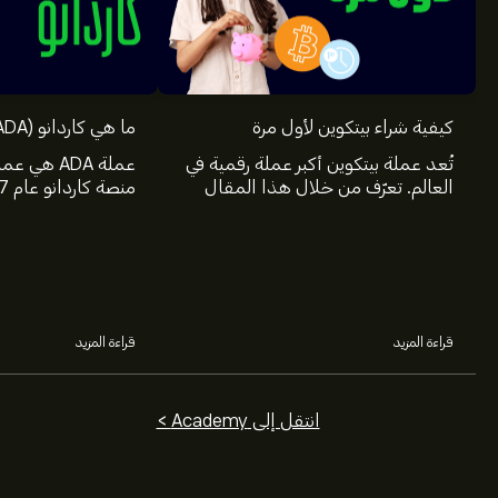
كيفية شراء بيتكوين لأول مرة
ما هي كاردانو (ADA) وكيف تعمل
تُعد عملة بيتكوين أكبر عملة رقمية في
عملة ADA ه
العالم. تعرّف من خلال هذا المقال
على eToro على كيفية شراء بيتكوين
الثالث من العملات ا
والمعلومات والمصادر التي ستحتاج
على نظام قواعد الب
إليها.
ببلوكتشين.
قراءة المزيد
قراءة المزيد
انتقل إلى Academy >