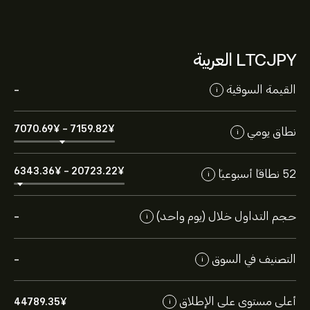
LTCJPY العربية
القيمة السوقية
-
i
7070.69‎¥‎
-
7159.82‎¥‎
نطاق يومي
i
6343.36‎¥‎
-
20723.22‎¥‎
52 نطاقاً أسبوعياً
i
حجم التداول خلال (يوم واحد)
-
i
التصنيف في السوق
-
i
أعلى مستوى على الإطلاق
44789.35‎¥‎
i