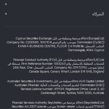
+
+
الشركاء
eToro (Europe) Ltd مرخصة ومنظمة من قبل Cyprus Securities Exchange
Commission (CySEC) بموجب رقم الترخيص# 109/10. Company No. C200585.
المكتب المسجل: KANIKA BUSINESS CENTRE, FLOOR 7, 4 Profiti Ilia
Germasogeia, 4046 Cyprus
eToro (UK) Ltd مرخصة ومنظمة من قبل Financial Conduct Authority (FCA)
للخدمات المتعلقة بالاستثمار، برقم Firm Reference Number: 583263. مسجلة في
إنجلترا بموجب Company No. 07973792. المكتب المسجل: 24th floor, One
Canada Square, Canary Wharf, London E14 5AB, England.
eToro AUS Capital Limited منظمة من قبل Australian Securities & Investments
Commission (ASIC) لتقديم الخدمات والمنتجات المالية. Australian Financial
Services Licence number: 491139. Registered Office: Level 3, 60
Castlereagh Street, Sydney NSW 2000, Australia
eToro (Seychelles) Ltd. مرخصة من Financial Services Authority Seychelles
("FSAS") لتقديم خدمات broker-dealer بموجب Securities Act 2007 License