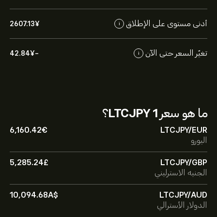
أدنى مستوى على الإطلاق
2607.13‎¥‎
i
تغيّر السعر حتى الآن
-42.84‎¥‎
i
ما هو سعر
1 LTCJPY
؟
6,160.42‎€‎
LTCJPY/EUR
اليورو
5,285.24‎£‎
LTCJPY/GBP
الجنيه الاسترليني
10,094.68‎A$‎
LTCJPY/AUD
الدولار الأسترالي