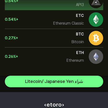
0.54
%
+
API3
ETC
0.54
%
+
Ethereum Classic
BTC
0.27
%
+
Bitcoin
ETH
0.26
%
+
Ethereum
Solana
شراء Litecoin/ Japanese Yen
Near Protocol
مركز المساعدة
Bitcoin
كيفية إيداع الأموال
كيفية عمل CopyTrading
Ethereum
كيفية سحب الأموال
التداول المسؤول
Bitcoin Cash