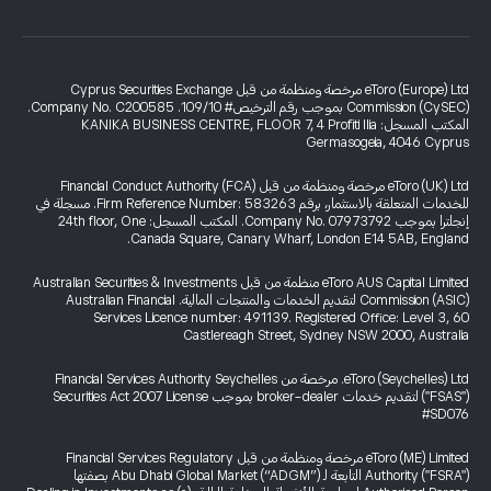
eToro (Europe) Ltd مرخصة ومنظمة من قبل Cyprus Securities Exchange
Commission (CySEC) بموجب رقم الترخيص# 109/10. Company No. C200585.
المكتب المسجل: KANIKA BUSINESS CENTRE, FLOOR 7, 4 Profiti Ilia
Germasogeia, 4046 Cyprus
eToro (UK) Ltd مرخصة ومنظمة من قبل Financial Conduct Authority (FCA)
للخدمات المتعلقة بالاستثمار، برقم Firm Reference Number: 583263. مسجلة في
إنجلترا بموجب Company No. 07973792. المكتب المسجل: 24th floor, One
Canada Square, Canary Wharf, London E14 5AB, England.
eToro AUS Capital Limited منظمة من قبل Australian Securities & Investments
Commission (ASIC) لتقديم الخدمات والمنتجات المالية. Australian Financial
Services Licence number: 491139. Registered Office: Level 3, 60
Castlereagh Street, Sydney NSW 2000, Australia
eToro (Seychelles) Ltd. مرخصة من Financial Services Authority Seychelles
("FSAS") لتقديم خدمات broker-dealer بموجب Securities Act 2007 License
#SD076
eToro (ME) Limited مرخصة ومنظمة من قبل Financial Services Regulatory
Authority ("FSRA") التابعة لـ Abu Dhabi Global Market (“ADGM”) بصفتها