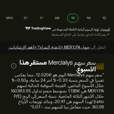
MAX
3Y
1Y
6M
1M
1W
1D
التسجيل
لرؤية الرسوم البيانية الكاملة المدعومة من
*لا يعتبر الأداء السابق مؤشرًا على النتائج المستقبلية
انتقل إلى:
حول MERY.PA >
كيفية الشراء؟ >
أهم الإرشادات >
سعر سهم Mercialys
مستقر هذا
i
الأسبوع.
"سعر سهم Mercialys اليوم هو 12.020‎€‎، مما يعكس
تغييرًا في السعر بنسبة ‎-0.33‎% آخر 24 ساعة، و‎-0.50‎%
خلال الأسبوع الماضي. القيمة السوقية الحالية لسهم
MERY.PA هي 1.13B‎€‎ بمتوسط حجم تداول 160383.55
خلال الأشهر الثلاثة الماضية. نسبة السعر إلى الربح (P/E
ratio) لهذا السهم هي 20.97، وعائد توزيعات الأرباح
0.08%. حيث معامل بيتا للسهم عند -0.07"