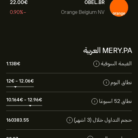
22.00‎€‎
OBEL.BR
-0.90%
Orange Belgium NV
MERY.PA العربية
القيمة السوقية
1.13B‎€‎
i
12‎€‎
-
12.06‎€‎
نطاق اليوم
i
10.164‎€‎
-
12.96‎€‎
نطاق 52 أسبوعًا
i
حجم التداول خلال (3 أشهر)
160383.55
i