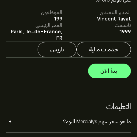
على موقع eToro.
المدير التنفيذي
الموظفون
متوسط السعر المستهدف لسهم Mercialys هو 12.020‎€‎.
199
Vincent Ravat
اشترك
في eToro لمعرفة التفاصيل حول توقعات المحللين
تأسست
المقر الرئيسي
والأسعار المستهدفة للأسهم.
Paris, Ile-de-France,
1999
يقدم المحللون التوقعات لسهم Mercialys بناءً على اتجاهات
FR
السوق، التقارير المالية، والنمو المتوقع. راقِب آخر التوقعات
لتحركات الأسعار المستقبلية.
خدمات مالية
باريس
القيمة السوقية لـ Mercialys هي 1.13B‎€‎ دولار
ابدأ الآن
التعليمات
+
ما هو سعر سهم Mercialys اليوم؟