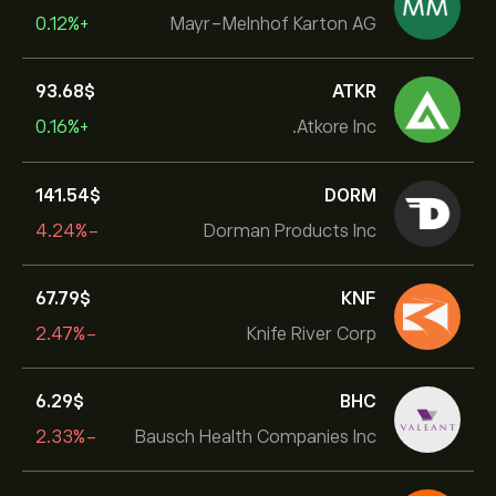
+0.12%
Mayr-Melnhof Karton AG
93.68‎$‎
ATKR
+0.16%
Atkore Inc.
141.54‎$‎
DORM
-4.24%
Dorman Products Inc
67.79‎$‎
KNF
-2.47%
Knife River Corp
6.29‎$‎
BHC
-2.33%
Bausch Health Companies Inc