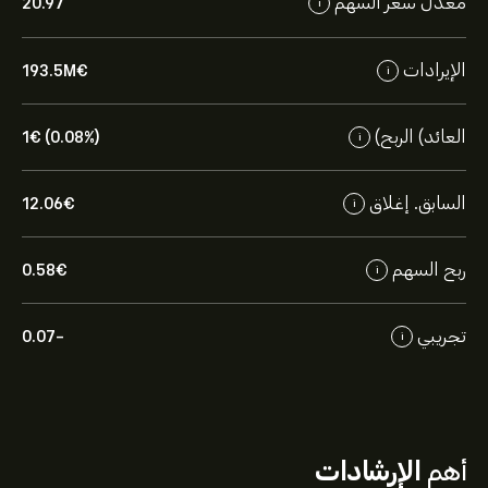
معدل سعر السهم
20.97
i
الإيرادات
193.5M‎€‎
i
العائد) الربح)
1‎€‎ (0.08%)
i
السابق. إغلاق
12.06‎€‎
i
ربح السهم
0.58‎€‎
i
تجريبي
-0.07
i
أهم
الإرشادات