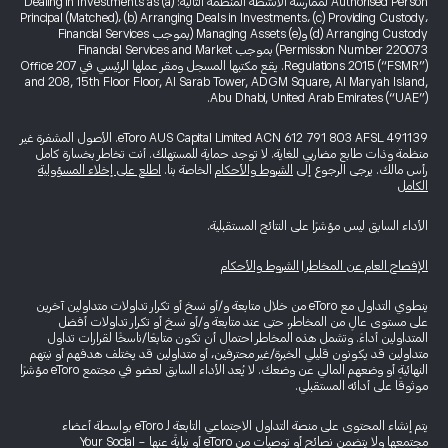
Authorised Person لممارسة الأنشطة المنظمة التالية: (a) Dealing in Investments as
Principal (Matched)، (b) Arranging Deals in Investments، (c) Providing Custody،
(d) Arranging Custody و(e) Managing Assets (بموجب Financial Services
Permission Number 220073) بموجب Financial Services and Market
Regulations 2015 (“FSMR”). يقع مكتبها المسجل ومقر عملها الرئيسي في Office 207
and 208, 15th Floor Floor, Al Sarab Tower, ADGM Square, Al Maryah Island,
Abu Dhabi, United Arab Emirates (“UAE”).
eToro AUS Capital Limited ACN 612 791 803 AFSL 491139. الأصول المشفرة غير
منظمة وذات طابع مضاربي للغاية. لا توجد حماية للمستهلك. أنت تخاطر بخسارة كامل
رأس مالك. يرجى الرجوع إلى
الشروط والأحكام
الخاصة بنا.
اطلع على إخلاء المسؤولية
الكامل
الأداء السابق ليس مؤشرًا على النتائج المستقبلية.
الإفصاح العام عن المخاطر
|
الشروط والأحكام
ينطوي التداول مع eToro من خلال متابعة و/أو نسخ أو تكرار تداولات متداولين آخرين
على مستوى عالٍ من المخاطر، حتى عند متابعة و/أو نسخ أو تكرار تداولات أفضل
المتداولين أداءً. وتشمل هذه المخاطر احتمال أن تكون متابعًا/ناسخًا لقرارات تداول
متداولين قد يكونون قليلي الخبرة/غير محترفين، أو متداولين قد يختلف هدفهم أو نيتهم
النهائية أو وضعهم المالي عن وضعك. لا يُعد الأداء السابق لعضو في مجتمع eToro مؤشرًا
موثوقًا على أدائه المستقبلي.
يتم إنشاء المحتوى على منصة التداول الاجتماعي التابعة لـ eToro بواسطة أعضاء
مجتمعها ولا يتضمن نصائح أو توصيات من eToro أو نيابةً عنها - Your Social