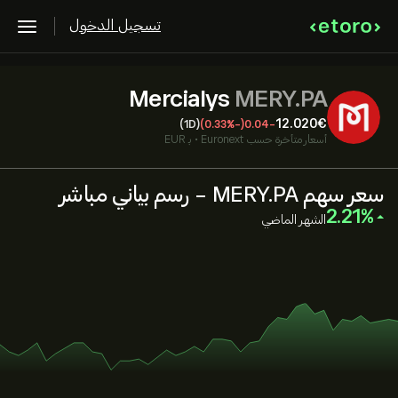
تسجيل الدخول
Mercialys
MERY.PA
12.020‎€‎
(1D)
(-0.33%)
-0.04
أسعار متأخرة حسب
Euronext
•
بـ EUR
سعر سهم MERY.PA - رسم بياني مباشر
‎2.21‎
الشهر الماضي