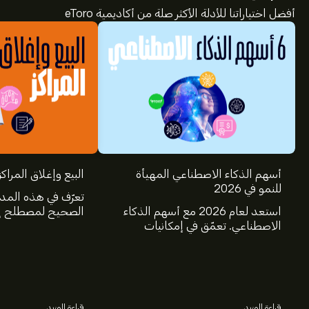
أفضل اختياراتنا للأدلة الأكثر صلة من أكاديمية eToro
أسهم الذكاء الاصطناعي المهيأة
البيع وإغلاق المراكز
للنمو في 2026
تعرّف في هذه المد
استعد لعام 2026 مع أسهم الذكاء
الصحيح لمصطلح إغ
الاصطناعي. تعمّق في إمكانيات
عالم الاستثمار، و
شركات Nvidia وBroadcom
البيع.
وCrowdStrike وArista Networks
وAmphenol، من خلال تحليل خبراء
eToro.
قراءة المزيد
قراءة المزيد