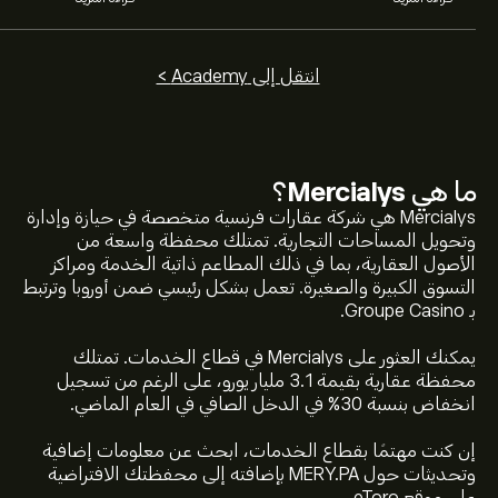
انتقل إلى Academy >
ما هي
Mercialys
؟
Mercialys هي شركة عقارات فرنسية متخصصة في حيازة وإدارة
وتحويل المساحات التجارية. تمتلك محفظة واسعة من
الأصول العقارية، بما في ذلك المطاعم ذاتية الخدمة ومراكز
التسوق الكبيرة والصغيرة. تعمل بشكل رئيسي ضمن أوروبا وترتبط
بـ Groupe Casino.
يمكنك العثور على Mercialys في قطاع الخدمات. تمتلك
محفظة عقارية بقيمة 3.1 مليار يورو، على الرغم من تسجيل
انخفاض بنسبة 30% في الدخل الصافي في العام الماضي.
إن كنت مهتمًا بقطاع الخدمات، ابحث عن معلومات إضافية
سعر MERY.PA الآن هو 12.020‎€‎.
وتحديثات حول MERY.PA بإضافته إلى محفظتك الافتراضية