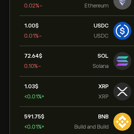
-0.02%
Ethereum
1.00‎$‎
USDC
-0.01%
USDC
72.64‎$‎
SOL
-0.10%
Solana
1.03‎$‎
XRP
+‎<‎0.01%
XRP
591.75‎$‎
BNB
+‎<‎0.01%
Build and Build