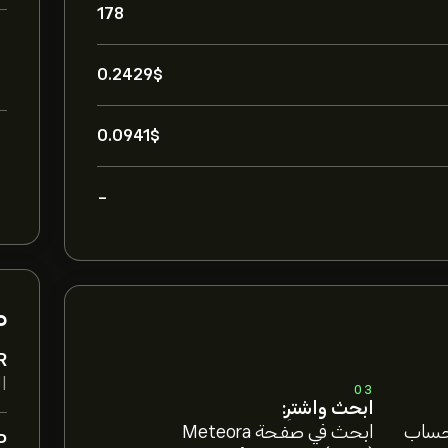
178
0.2429‎$‎
0.0941‎$‎
-
م
R
ال
03
ابحث واشترِ:
 حساب
ابحث في صفحة Meteora
P