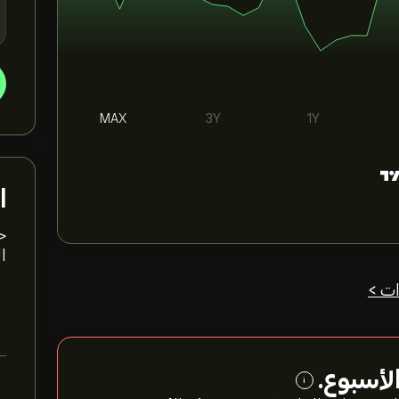
MAX
3Y
1Y
ا
ا
ات >
لأسبوع.
i