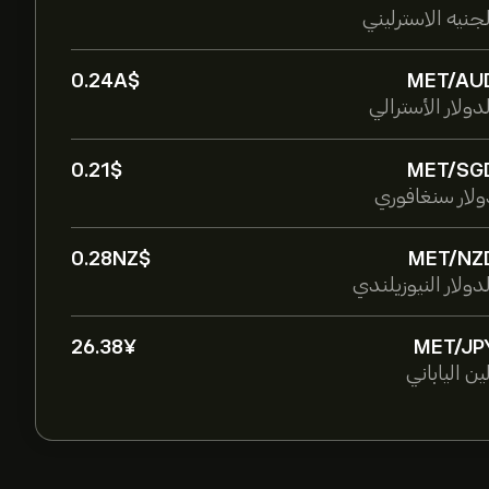
لجنيه الاسترليني
0.24‎A$‎
MET/AU
دولار الأسترالي
0.21‎$‎
MET/SG
ولار سنغافوري
0.28‎NZ$‎
MET/NZ
دولار النيوزيلندي
26.38‎¥‎
MET/JP
ين الياباني