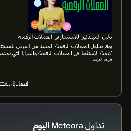
القيمة السوقية لـ Meteora هي 89.4M‎$‎ دولار
أعلى سعر على الإطلاق لـ Meteora هو 0.2429‎$‎ دولار
دليل المبتدئين للاستثمار في العملات الرقمية
حجم تداول Meteora على مدار 24 ساعة يُقدّر بـ 4.7M
كيفية الاستثمار في العملات الرقمية والمزايا التي تقدمه
قراءة المزيد
Meteora. تراوح سعر Meteora بين 0‎$‎ خلال السنة الماضية.
انتقل إلى Academy >
لشراء MET بسعر محدد في المستقبل.
تداول Meteora
اليوم