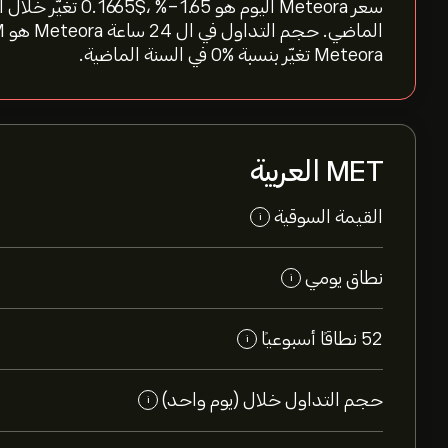
Meteora تغيّر بنسبة %‎0‎ في السنة الماضية.
MET العربية
القيمة السوقية
i
نطاق يومي
i
52 نطاقاً أسبوعياً
i
حجم التداول خلال (يوم واحد)
i