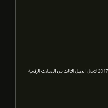
عملة ADA هي عملة رقمية أطلقتها منصة كاردانو عام 2017 لتمثل الجيل الثالث من العملات الرقمية