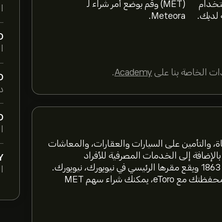
ستخدام
(MET) وقم بوضع أمر شراء لـ
ا
 لديك.
Meteora.
D
ال
ت الخاصة بنا على
Academy
.
D
د
D
ال
مين على الحياة، والتأمين على السيارات والعقارات، والمعاشات
بالإضافة إلى الخدمات المصرفية للأفراد
Y
والشركات في جميع أنحاء العالم.. تأسست الشركة عام 1863 ويقع مقرها الرئيسي في نيويورك، نيويورك.
ال
تم إدراجها في بورصة نيويورك تحت الرمز MET. لتنويع محفظتك مع eToro، يمكنك شراء سهم MET