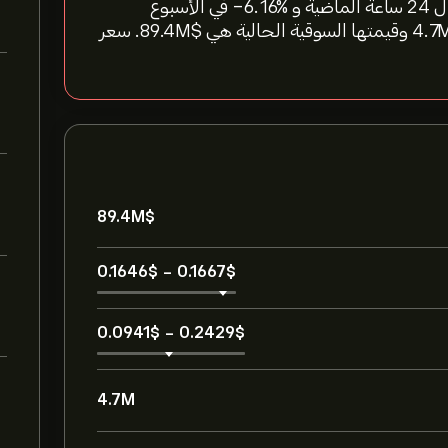
سعر Meteora اليوم هو 0.1665‎$‎، %‎-1.65‎ تغيّر خلال ال 24 ساعة الماضية و %‎-6.16‎ في الأسبوع
الماضي. حجم التداول في ال 24 ساعة Meteora هو 4.7M وقيمتها السوقية الحالية هي 89.4M‎$‎. سعر
89.4M‎$‎
0.1646‎$‎
-
0.1667‎$‎
0.0941‎$‎
-
0.2429‎$‎
4.7M