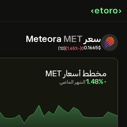
سعر Meteora
MET
0.1665‎$‎
(1D)
(-1.65%)
0
مخطط أسعار MET
‎1.48‎
الشهر الماضي