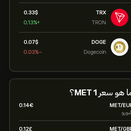
0.33‎$‎
TRX
+0.13%
TRON
0.07‎$‎
DOGE
-0.03%
Dogecoin
ا هو سعر
1 MET
؟
0.14‎€‎
MET/EU
يورو
0.12‎£‎
MET/GB