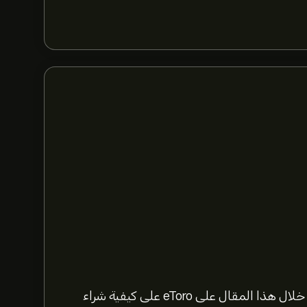
تُعد عملة بيتكوين أكبر عملة رقمية في العالم. تعرّف من خلال هذا المقال على eToro على كيفية شراء