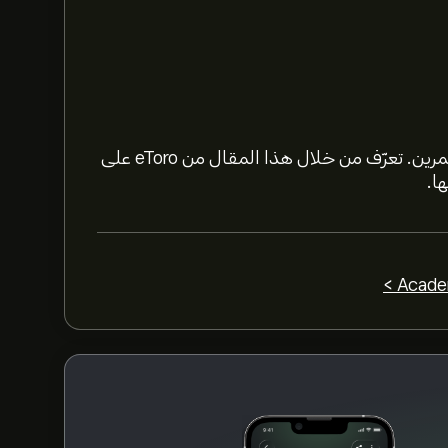
يوفر تداول العملات الرقمية العديد من الفرص للمستثمرين. تعرّف من خلال هذا المقال من eToro على
ا.
حدد الإطار الزمني "1 يوم" أو "1 أسبوع" على مخطط eToro وقم بالتصغير لرؤية تحركات الأسعار التاريخية لـ
لشراء MET، الرجاء زيارة صفحة "Meteora (MET)" على موقع eToro الإلكتروني. بمجرد إنشاء حساب
وإيداع الأموال، انقر فوق الزر "تداول" وحدد مقدار Meteora الذي تريد شراءه. يمكنك أيضًا تقديم طلب