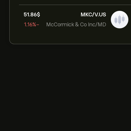
51.86‎$‎
MKC/V.US
-1.16%
McCormick & Co Inc/MD