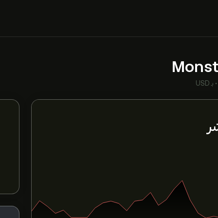
Monst
بـ USD