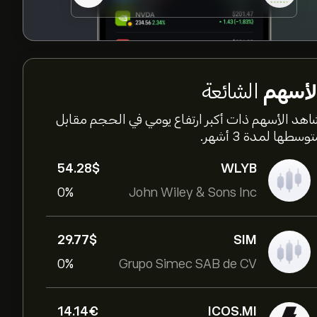
لأسهم
الشائعة
اهد الأسهم ذات أكبر ارتفاع يومي في الحجم مقابل
وسطها لمدة 3 أشهر.
54.28‎$‎
WLYB
0%
John Wiley & Sons Inc
29.77‎$‎
SIM
0%
Grupo Simec SAB de CV
14.14‎€‎
ICOS.MI