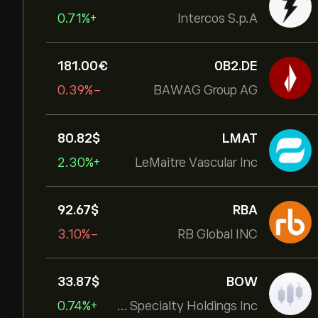
+0.71%
Intercos S.p.A
181.00‎€‎
0B2.DE
-0.39%
BAWAG Group AG
80.82‎$‎
LMAT
+2.30%
LeMaitre Vascular Inc
92.67‎$‎
RBA
-3.10%
RB Global INC
33.87‎$‎
BOW
+0.74%
Bowhead Specialty Holdings Inc