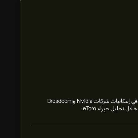
استعد لعام 2026 مع أسهم الذكاء الاصطناعي. تعمّق في إمكانيات شركات Nvidia وBroadcom