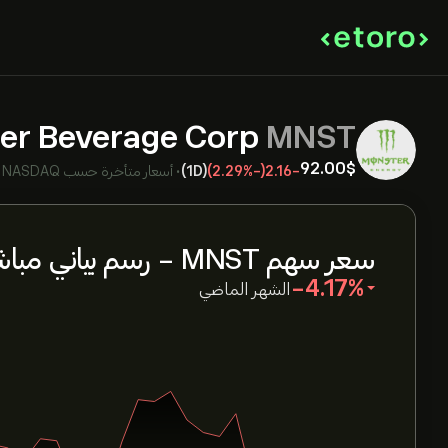
er Beverage Corp
MNST
92.00‎$‎
-2.16
(-2.29%)
(1D)
•
أسعار متأخرة حسب
NASDAQ
•
سعر سهم MNST - رسم بياني مباشر
‎-4.17‎
الشهر الماضي