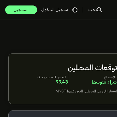
بحث
تسجيل الدخول
التسجيل
توقعات المحللين
الإجماع
السعر المستهدف
شراء متوسط
99.43
استنادًا إلى
من المحللين الذين غطوا
MNST