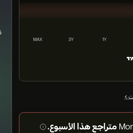
MAX
3Y
1Y
ت >
متراجع هذا الأسبوع.
i