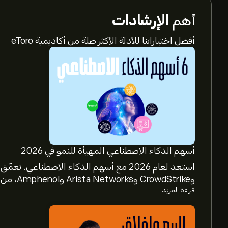
أهم
الإرشادات
أفضل اختياراتنا للأدلة الأكثر صلة من أكاديمية eToro
أسهم الذكاء الاصطناعي المهيأة للنمو في 2026
وCrowdStrike وArista Networks وAmphenol، من خلال تحليل خبراء eToro.
قراءة المزيد