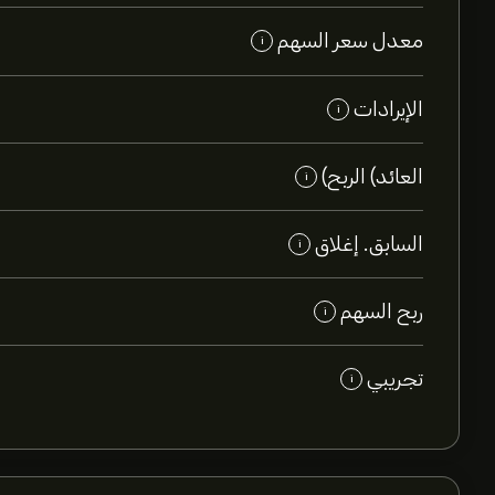
معدل سعر السهم
i
الإيرادات
i
العائد) الربح)
i
السابق. إغلاق
i
ربح السهم
i
تجريبي
i