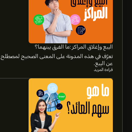
البيع وإغلاق المراكز :ما الفرق بينهما؟
تعرّف في هذه المدونة على المعنى الصحيح لمصطلح إغ
عن البيع.
قراءة المزيد
سعر MNST الآن هو 92.00‎$‎.
متوسط السعر المستهدف لسهم Monster Beverage Corp هو 92.00‎$‎.
التفاصيل حول توقعات المحللين والأسعار المستهدفة 