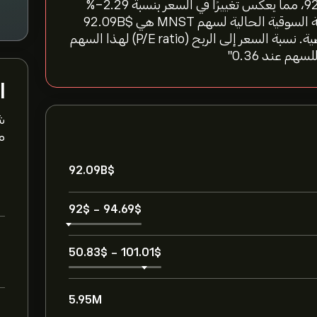
"سعر سهم Monster Beverage Corp اليوم هو 92.00‎$‎، مما يعكس تغييرًا في السعر بنسبة ‎-2.29‎%
آخر 24 ساعة، و‎-4.52‎% خلال الأسبوع الماضي. القيمة السوقية الحالية لسهم MNST هي 92.09B‎$‎
بمتوسط حجم تداول 5.95M خلال الأشهر الثلاثة الماضية. نسبة السعر إلى الربح (P/E ratio) لهذا السهم
ا
ش
مت
92.09B‎$‎
92‎$‎
-
94.69‎$‎
50.83‎$‎
-
101.01‎$‎
5.95M