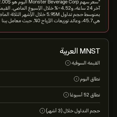
هي 45.7، وعائد توزيعات الأرباح 0%. حيث معامل بيتا للسهم عند 0.36"
MNST العربية
القيمة السوقية
i
نطاق اليوم
i
نطاق 52 أسبوعًا
i
حجم التداول خلال (3 أشهر)
i