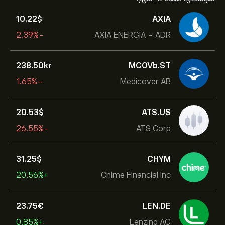
10.22‎$‎
AXIA
-2.39%
AXIA ENERGIA - ADR
238.50‎kr‎
MCOVb.ST
-1.65%
Medicover AB
20.53‎$‎
ATS.US
-26.55%
ATS Corp
31.25‎$‎
CHYM
+20.56%
Chime Financial Inc
23.75‎€‎
LEN.DE
+0.85%
Lenzing AG