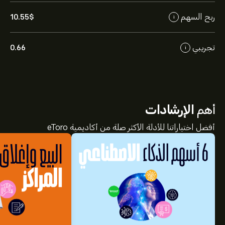
ربح السهم
10.55‎$‎
i
تجريبي
0.66
i
أهم
الإرشادات
أفضل اختياراتنا للأدلة الأكثر صلة من أكاديمية eToro