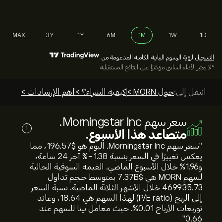
MAX
3Y
1Y
6M
1M
1W
1D
التسجيل
لرؤية الرسوم البيانية الكاملة المدعومة من
*لا يعتبر الأداء السابق مؤشرًا على النتائج المستقبلية
انتقل إلى:
حول MORN >
كيفية الشراء؟ >
أهم الإرشادات >
سعر سهم Morningstar Inc.
i
متصاعد هذا الأسبوع.
"سعر سهم Morningstar Inc. اليوم هو 196.57‎$‎، مما
يعكس تغييرًا في السعر بنسبة ‎-1.38‎% آخر 24 ساعة،
و‎1.96‎% خلال الأسبوع الماضي. القيمة السوقية الحالية
لسهم MORN هي 7.37B‎$‎ بمتوسط حجم تداول
469935.73 خلال الأشهر الثلاثة الماضية. نسبة السعر
إلى الربح (P/E ratio) لهذا السهم هي 18.64، وعائد
توزيعات الأرباح 0.01%. حيث معامل بيتا للسهم عند
0.66"