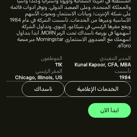
المستقلة في أمريكا الشمالية وأوروبا وأستراليا وكندا وآسيا
والمملكة المتحدة، وعلى الصعيد الدولي. وتوفر أدوات قائمة
على شبكة الإنترنت؛ وبيانات الاستثمار، وبحوث الأسهم
الأساسية وغيرها من الخدمات. تأسست الشركة في عام 1984
ويقع مقرها الرئيسي في شيكاغو، إلينوي. وتداول الشركة
سعر MORN الآن هو 196.57‎$‎.
أسهمها في بورصة ناسداك تحت الرمز MORN. أبدأ بتداول
أسهمك مع الصندوق الاستثماري Morningstar عبر منصة
eToro.
متوسط السعر المستهدف لسهم Morningstar Inc. هو
المدير التنفيذي
الموظفون
196.57‎$‎.
اشترك
في eToro لمعرفة التفاصيل حول توقعات
11K
Kunal Kapoor, CFA, MBA
المحللين والأسعار المستهدفة للأسهم.
تأسست
المقر الرئيسي
يقدم المحللون التوقعات لسهم Morningstar Inc. بناءً على
Chicago, Illinois, US
1984
اتجاهات السوق، التقارير المالية، والنمو المتوقع. راقِب آخر
التوقعات لتحركات الأسعار المستقبلية.
الخدمات الإعلامية
ناسداك
القيمة السوقية لـ Morningstar Inc. هي 7.37B‎$‎ دولار
ابدأ الآن
بناءً على توصيات 2 من المحللين بشأن MORN خلال الأشهر
الثلاثة الماضية، فإن الإجماع العام هو شراء متوسط.