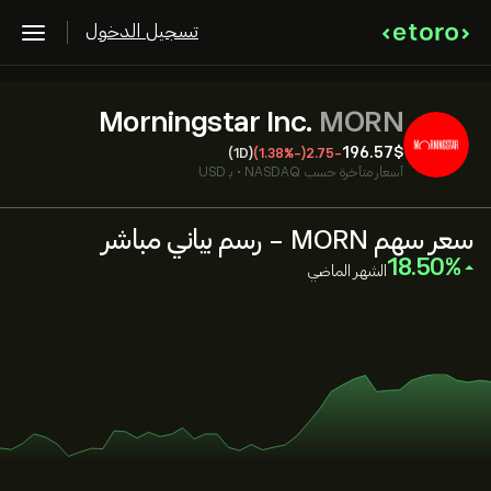
تسجيل الدخول
Morningstar Inc.
MORN
196.57‎$‎
(1D)
(-1.38%)
-2.75
أسعار متأخرة حسب
NASDAQ
•
بـ USD
سعر سهم MORN - رسم بياني مباشر
‎18.50‎
الشهر الماضي