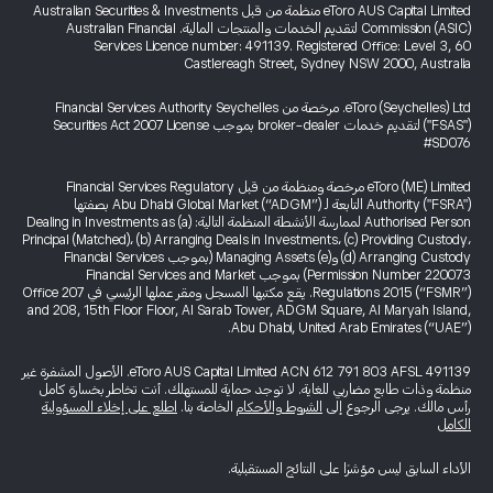
eToro AUS Capital Limited منظمة من قبل Australian Securities & Investments
Commission (ASIC) لتقديم الخدمات والمنتجات المالية. Australian Financial
Services Licence number: 491139. Registered Office: Level 3, 60
Castlereagh Street, Sydney NSW 2000, Australia
eToro (Seychelles) Ltd. مرخصة من Financial Services Authority Seychelles
("FSAS") لتقديم خدمات broker-dealer بموجب Securities Act 2007 License
#SD076
eToro (ME) Limited مرخصة ومنظمة من قبل Financial Services Regulatory
Authority ("FSRA") التابعة لـ Abu Dhabi Global Market (“ADGM”) بصفتها
Authorised Person لممارسة الأنشطة المنظمة التالية: (a) Dealing in Investments as
Principal (Matched)، (b) Arranging Deals in Investments، (c) Providing Custody،
(d) Arranging Custody و(e) Managing Assets (بموجب Financial Services
Permission Number 220073) بموجب Financial Services and Market
Regulations 2015 (“FSMR”). يقع مكتبها المسجل ومقر عملها الرئيسي في Office 207
and 208, 15th Floor Floor, Al Sarab Tower, ADGM Square, Al Maryah Island,
Abu Dhabi, United Arab Emirates (“UAE”).
eToro AUS Capital Limited ACN 612 791 803 AFSL 491139. الأصول المشفرة غير
منظمة وذات طابع مضاربي للغاية. لا توجد حماية للمستهلك. أنت تخاطر بخسارة كامل
رأس مالك. يرجى الرجوع إلى
الشروط والأحكام
الخاصة بنا.
اطلع على إخلاء المسؤولية
الكامل
الأداء السابق ليس مؤشرًا على النتائج المستقبلية.