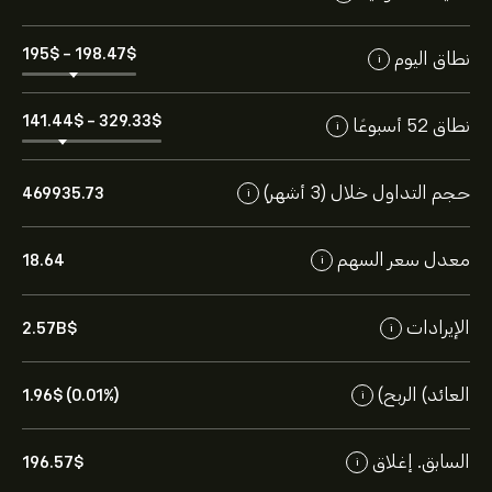
195‎$‎
-
198.47‎$‎
نطاق اليوم
i
141.44‎$‎
-
329.33‎$‎
نطاق 52 أسبوعًا
i
حجم التداول خلال (3 أشهر)
469935.73
i
معدل سعر السهم
18.64
i
الإيرادات
2.57B‎$‎
i
العائد) الربح)
1.96‎$‎ (0.01%)
i
السابق. إغلاق
196.57‎$‎
i