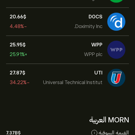
20.66‎$‎
DOCS
-4.48%
Doximity Inc.
25.95‎$‎
WPP
+25.91%
WPP plc
27.87‎$‎
UTI
-34.22%
Universal Technical Institut
MORN العربية
القيمة السوقية
7.37B‎$‎
i