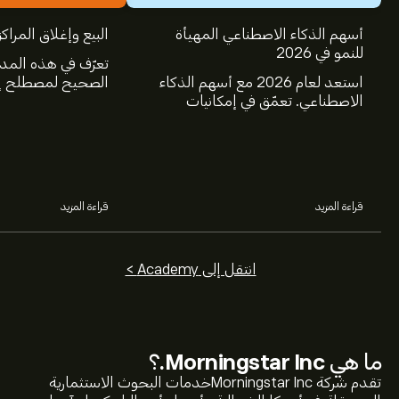
أسهم الذكاء الاصطناعي المهيأة
البيع وإغلاق المراكز
للنمو في 2026
تعرّف في هذه المد
استعد لعام 2026 مع أسهم الذكاء
الصحيح لمصطلح إغ
الاصطناعي. تعمّق في إمكانيات
عالم الاستثمار، و
شركات Nvidia وBroadcom
البيع.
وCrowdStrike وArista Networks
وAmphenol، من خلال تحليل خبراء
eToro.
قراءة المزيد
قراءة المزيد
انتقل إلى Academy >
ما هي
Morningstar Inc.
؟
تقدم شركة Morningstar Incخدمات البحوث الاستثمارية