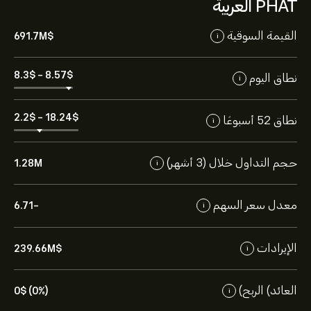
PHAT العربية
القيمة السوقية
691.7M‎$‎
i
8.3‎$‎
-
8.57‎$‎
نطاق اليوم
i
2.2‎$‎
-
18.24‎$‎
نطاق 52 أسبوعًا
i
حجم التداول خلال (3 أشهر)
1.28M
i
معدل سعر السهم
-6.71
i
الإيرادات
239.66M‎$‎
i
العائد) الربح)
0‎$‎ (0%)
i