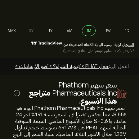
MAX
3Y
1Y
6M
1M
1W
1D
التسجيل
لرؤية الرسوم البيانية الكاملة المدعومة من
*لا يعتبر الأداء السابق مؤشرًا على النتائج المستقبلية
انتقل إلى:
حول PHAT >
كيفية الشراء؟ >
أهم الإرشادات >
سعر سهم Phathom
Pharmaceuticals Inc
متراجع
i
هذا الأسبوع.
"سعر سهم Phathom Pharmaceuticals Inc اليوم هو
8.55‎$‎، مما يعكس تغييرًا في السعر بنسبة ‎1.91‎% آخر 24
ساعة، و‎-3.61‎% خلال الأسبوع الماضي. القيمة السوقية
الحالية لسهم PHAT هي 691.7M‎$‎ بمتوسط حجم تداول
1.28M خلال الأشهر الثلاثة الماضية. نسبة السعر إلى الربح