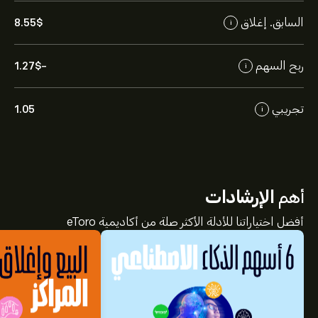
السابق. إغلاق
8.55‎$‎
i
ربح السهم
-1.27‎$‎
i
تجريبي
1.05
i
أهم
الإرشادات
أفضل اختياراتنا للأدلة الأكثر صلة من أكاديمية eToro