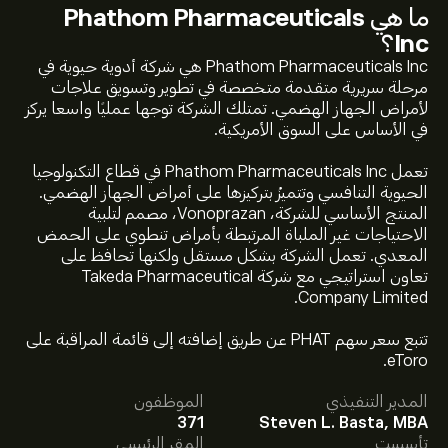
ما هي
Phathom Pharmaceuticals
Inc
؟
Phathom Pharmaceuticals Inc هي شركة أدوية حيوية في
مرحلة سريرية متقدمة متخصصة في تطوير وتسويق علاجات
لأمراض الجهاز الهضمي. تمتلك الشركة توجها عمليًا واسعا يركز
في الأساس على السوق الأمريكية.
تعمل Phathom Pharmaceuticals Inc في قطاع التكنولوجيا
الحيوية التنافسي وتتميزُ بتركيزها على أمراض الجهاز الهضمي.
المنتج الأساسي للشركة، Vonoprazan، مصمم لتلبية
الاحتياجات غير الملباة المرتبطة بأمراض تنطوي على الحمض
المعدي. تعمل الشركة بشكل مستقل ولكنها تحافظ على
تعاون استراتيجي مع شركة Takeda Pharmaceutical
Company Limited.
سعر PHAT الآن هو 8.55‎$‎.
تتبع سعر سهم PHAT عن طريق إضافته إلى قائمة المراقبة على
eToro.
المدير التنفيذي
الموظفون
متوسط السعر المستهدف لسهم Phathom
371
Steven L. Basta, MBA
Pharmaceuticals Inc هو 8.55‎$‎.
اشترك
في eToro لمعرفة
تأسست
المقر الرئيسي
التفاصيل حول توقعات المحللين والأسعار المستهدفة للأسهم.