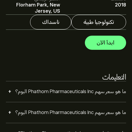
Florham Park, New
2018
يقدم المحللون التوقعات لسهم Phathom Pharmaceuticals
Jersey, US
Inc بناءً على اتجاهات السوق، التقارير المالية، والنمو المتوقع.
راقِب آخر التوقعات لتحركات الأسعار المستقبلية.
تكنولوجيا طبية
ناسداك
القيمة السوقية لـ Phathom Pharmaceuticals Inc هي
691.7M‎$‎ دولار
ابدأ الآن
بناءً على توصيات 5 من المحللين بشأن PHAT خلال الأشهر
الثلاثة الماضية، فإن الإجماع العام هو شراء قوي.
التعليمات
+
ما هو سعر سهم Phathom Pharmaceuticals Inc اليوم؟
+
ما هو سعر سهم Phathom Pharmaceuticals Inc اليوم؟