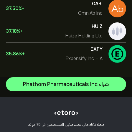
OABI
37.50
%
+
OmniAb Inc
HUIZ
37.18
%
+
Huize Holding Ltd
EXFY
35.86
%
+
Expensify Inc - A
NVIDIA Corporation
شراء Phathom Pharmaceuticals Inc
Amazon.com Inc
مركز المساعدة
Microsoft
كيفية إيداع الأموال
كيفية عمل CopyTrading
Apple
كيفية سحب الأموال
التداول المسؤول
Meta Platforms Inc
أسباب اختيار eToro
افتح حسابًا
ما هي الرافعة المالية والهامش
Celestica Inc
منصة ذكاء مالي تخدم ملايين المستخدمين في 75 دولة.
مراجعات eToro
كيفية التحقق من حسابك
سياسة ملفات تعريف الارتباط