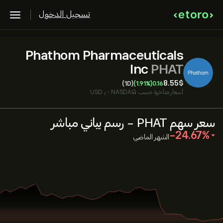
تسجيل الدخول
Phathom Pharmaceuticals
Inc
PHAT
8.55‎$‎
(1D)
(1.91%)
0.16
أسعار متأخرة حسب
NASDAQ
•
بـ USD
سعر سهم PHAT - رسم بياني مباشر
‎-24.67‎
الشهر الماضي