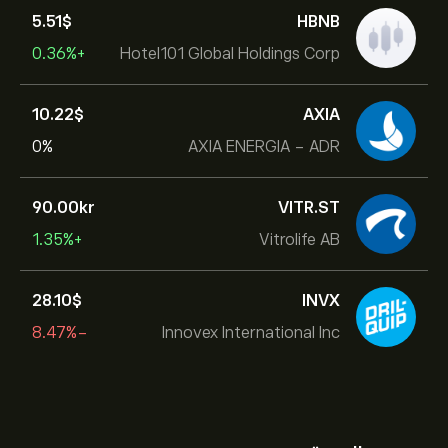
5.51‎$‎
HBNB
+0.36%
Hotel101 Global Holdings Corp
10.22‎$‎
AXIA
0%
AXIA ENERGIA - ADR
90.00‎kr‎
VITR.ST
+1.35%
Vitrolife AB
28.10‎$‎
INVX
-8.47%
Innovex International Inc