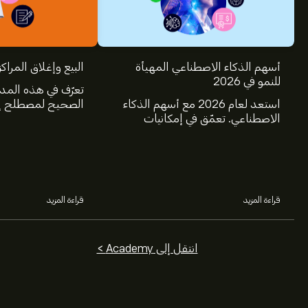
أسهم الذكاء الاصطناعي المهيأة
البيع وإغلاق المراكز
للنمو في 2026
تعرّف في هذه المد
استعد لعام 2026 مع أسهم الذكاء
الصحيح لمصطلح إغ
الاصطناعي. تعمّق في إمكانيات
عالم الاستثمار، و
شركات Nvidia وBroadcom
البيع.
وCrowdStrike وArista Networks
وAmphenol، من خلال تحليل خبراء
eToro.
قراءة المزيد
قراءة المزيد
انتقل إلى Academy >