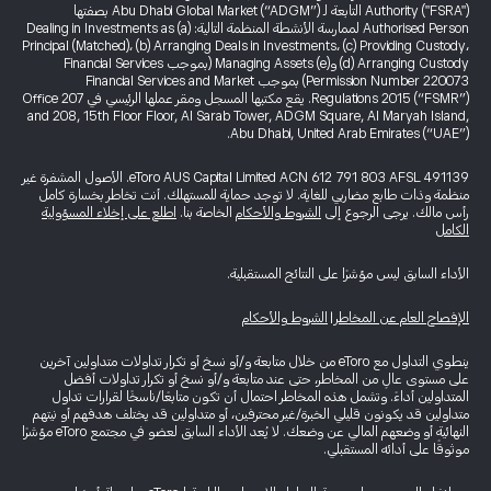
Authority ("FSRA") التابعة لـ Abu Dhabi Global Market (“ADGM”) بصفتها
Authorised Person لممارسة الأنشطة المنظمة التالية: (a) Dealing in Investments as
Principal (Matched)، (b) Arranging Deals in Investments، (c) Providing Custody،
(d) Arranging Custody و(e) Managing Assets (بموجب Financial Services
Permission Number 220073) بموجب Financial Services and Market
Regulations 2015 (“FSMR”). يقع مكتبها المسجل ومقر عملها الرئيسي في Office 207
and 208, 15th Floor Floor, Al Sarab Tower, ADGM Square, Al Maryah Island,
Abu Dhabi, United Arab Emirates (“UAE”).
eToro AUS Capital Limited ACN 612 791 803 AFSL 491139. الأصول المشفرة غير
منظمة وذات طابع مضاربي للغاية. لا توجد حماية للمستهلك. أنت تخاطر بخسارة كامل
رأس مالك. يرجى الرجوع إلى
الشروط والأحكام
الخاصة بنا.
اطلع على إخلاء المسؤولية
الكامل
الأداء السابق ليس مؤشرًا على النتائج المستقبلية.
الإفصاح العام عن المخاطر
|
الشروط والأحكام
ينطوي التداول مع eToro من خلال متابعة و/أو نسخ أو تكرار تداولات متداولين آخرين
على مستوى عالٍ من المخاطر، حتى عند متابعة و/أو نسخ أو تكرار تداولات أفضل
المتداولين أداءً. وتشمل هذه المخاطر احتمال أن تكون متابعًا/ناسخًا لقرارات تداول
متداولين قد يكونون قليلي الخبرة/غير محترفين، أو متداولين قد يختلف هدفهم أو نيتهم
النهائية أو وضعهم المالي عن وضعك. لا يُعد الأداء السابق لعضو في مجتمع eToro مؤشرًا
موثوقًا على أدائه المستقبلي.