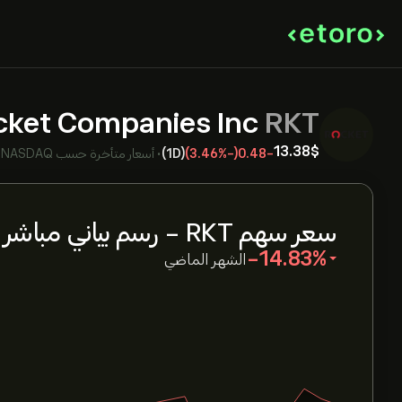
cket Companies Inc
RKT
13.38‎$‎
-0.48
(-3.46%)
(1D)
•
أسعار متأخرة حسب
NASDAQ
•
سعر سهم RKT - رسم بياني مباشر
‎-14.83‎
الشهر الماضي