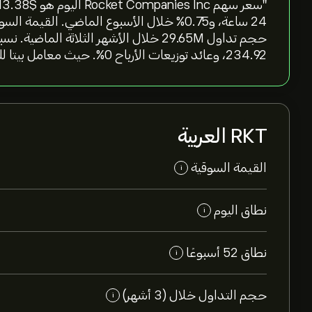
234.92، وعائد توزيعات الأرباح 0%. حيث معامل بيتا للسهم عند 1.27"
RKT العربية
القيمة السوقية
i
نطاق اليوم
i
نطاق 52 أسبوعًا
i
حجم التداول خلال (3 أشهر)
i