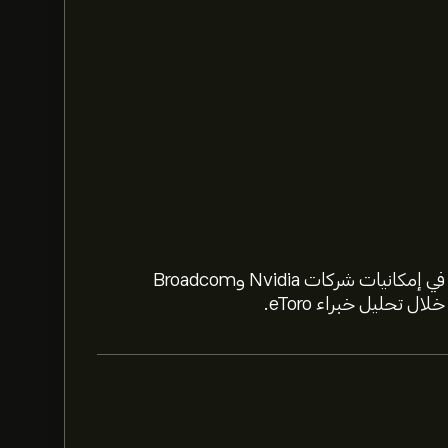
استعد لعام 2026 مع أسهم الذكاء الاصطناعي. تعمّق في إمكانيات شركات Nvidia وBroadcom