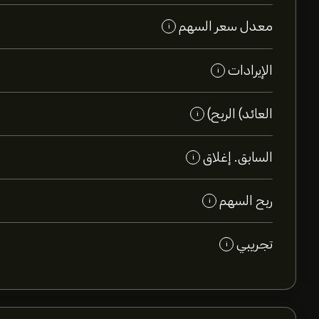
معدل سعر السهم
i
الإيرادات
i
العائد) الربح)
i
السابق. إغلاق
i
ربح السهم
i
تجريبي
i