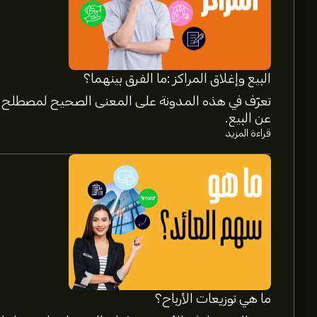
البيع وإغلاق المراكز :ما الفرق بينهما؟
تعرّف في هذه المدونة على المعنى الصحيح لمصطلح إغ
عن البيع.
قراءة المزيد
سعر RKT الآن هو 13.38‎$‎.
متوسط السعر المستهدف لسهم Rocket Companies Inc هو 13.38‎$‎.
التفاصيل حول توقعات المحللين والأسعار المستهدفة 
ما هي توزيعات الأرباح؟