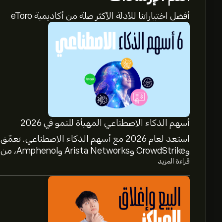
أفضل اختياراتنا للأدلة الأكثر صلة من أكاديمية eToro
أسهم الذكاء الاصطناعي المهيأة للنمو في 2026
وCrowdStrike وArista Networks وAmphenol، من خلال تحليل خبراء eToro.
قراءة المزيد