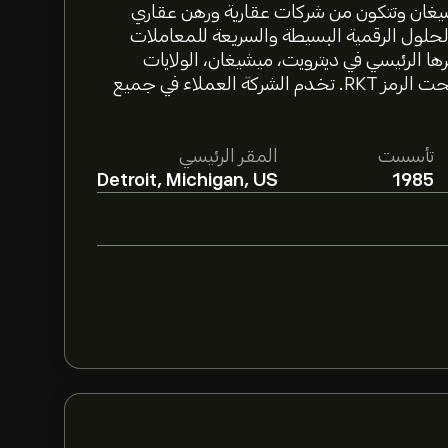
بضة مقرها ميشيغان وتتكون من شركات عقارية ورهن عقاري
لحلول الرقمية البسيطة والسريعة للمعاملات
قدة. تأسست الشركة عام 2020م، ومقرها الرئيسي في ديترويت، ميشيغان، الولايات
المتحدة. تم إدراج أسهمها في بورصة نيويورك NYSE تحت الرمز RKT. تخدم الشركة العملاء في جميع
تأسست
المقر الرئيسي
Detroit, Michigan, US
1985