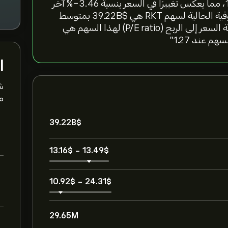
"سعر سهم Rocket Companies Inc اليوم هو 13.38‎$‎، مما يعكس تغييرًا في السعر بنسبة ‎-3.46‎% آخر
24 ساعة، و‎0.75‎% خلال الأسبوع الماضي. القيمة السوقية الحالية لسهم RKT هي 39.22B‎$‎ بمتوسط
حجم تداول 29.65M خلال الأشهر الثلاثة الماضية. نسبة السعر إلى الربح (P/E ratio) لهذا السهم هي
ا
ش
مت
39.22B‎$‎
13.16‎$‎
-
13.49‎$‎
10.92‎$‎
-
24.31‎$‎
29.65M