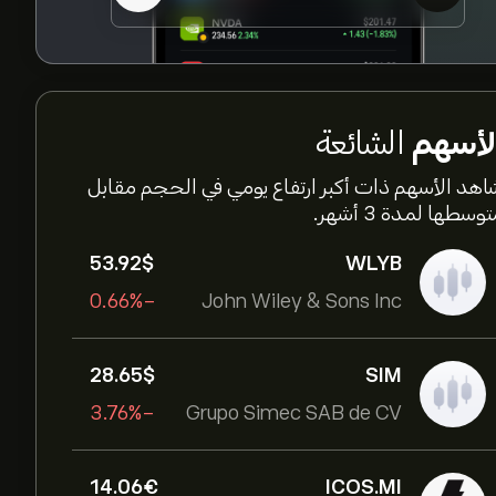
لأسهم
الشائعة
اهد الأسهم ذات أكبر ارتفاع يومي في الحجم مقابل
وسطها لمدة 3 أشهر.
53.92‎$‎
WLYB
-0.66%
John Wiley & Sons Inc
28.65‎$‎
SIM
-3.76%
Grupo Simec SAB de CV
14.06‎€‎
ICOS.MI