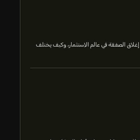
لاق الصفقة في عالم الاستثمار، وكيف يختلف
اشترك
في eToro لمعرفة
للأسهم.
يقدم المحللون التوقعات لسهم Rocket Companies Inc بناءً على اتجاهات السوق، التقارير المالية،