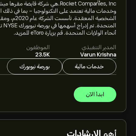
Rocket Companies, Inc.هي شركة قا
وخدمات مالية تعتمد على التكنولوجيا - بما في ذلك ا
الشخصية المع
أنحاء الولايات المتحدة. قم بزيارة eToro للمزيد.
المدير التنفيذي
الموظفون
23.5K
Varun Krishna
خدمات مالية
بورصة نيويورك
ابدأ الآن
أهم
الإرشادات