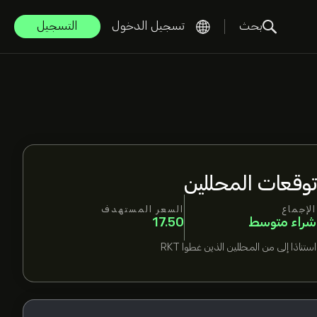
بحث
تسجيل الدخول
التسجيل
توقعات المحللين
الإجماع
السعر المستهدف
شراء متوسط
17.50
استنادًا إلى
من المحللين الذين غطوا
RKT