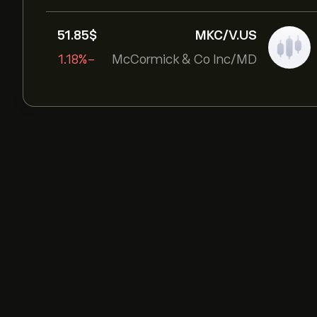
51.85‎$‎
MKC/V.US
-1.18%
McCormick & Co Inc/MD