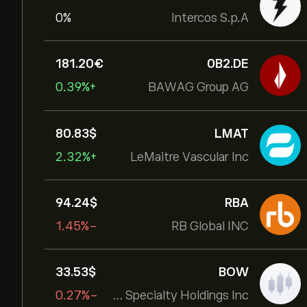
0%
Intercos S.p.A
181.20‎€‎
0B2.DE
+0.39%
BAWAG Group AG
80.83‎$‎
LMAT
+2.32%
LeMaitre Vascular Inc
94.24‎$‎
RBA
-1.45%
RB Global INC
33.53‎$‎
BOW
-0.27%
Bowhead Specialty Holdings Inc