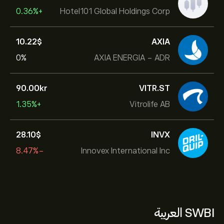
+0.36%
Hotel101 Global Holdings Corp
10.22‎$‎
AXIA
0%
AXIA ENERGIA - ADR
90.00‎kr‎
VITR.ST
+1.35%
Vitrolife AB
28.10‎$‎
INVX
-8.47%
Innovex International Inc
SWBI العربية