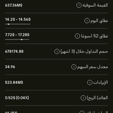
القيمة السوقية
637.36M‎$‎
i
14.2‎$‎
-
14.56‎$‎
نطاق اليوم
i
7.72‎$‎
-
17.28‎$‎
نطاق 52 أسبوعًا
i
حجم التداول خلال (3 أشهر)
678174.88
i
معدل سعر السهم
34.96
i
الإيرادات
523.84M‎$‎
i
العائد) الربح)
0.52‎$‎ (0.04%)
i