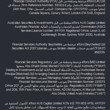
eToro (UK) Ltd مرخصة ومنظمة من قبل Financial Conduct Authority (FCA)
للخدمات المتعلقة بالاستثمار، برقم Firm Reference Number: 583263. مسجلة في
إنجلترا بموجب Company No. 07973792. المكتب المسجل: 24th floor, One
Canada Square, Canary Wharf, London E14 5AB, England.
eToro AUS Capital Limited منظمة من قبل Australian Securities & Investments
Commission (ASIC) لتقديم الخدمات والمنتجات المالية. Australian Financial
Services Licence number: 491139. Registered Office: Level 3, 60
Castlereagh Street, Sydney NSW 2000, Australia
eToro (Seychelles) Ltd. مرخصة من Financial Services Authority Seychelles
("FSAS") لتقديم خدمات broker-dealer بموجب Securities Act 2007 License
#SD076
eToro (ME) Limited مرخصة ومنظمة من قبل Financial Services Regulatory
Authority ("FSRA") التابعة لـ Abu Dhabi Global Market (“ADGM”) بصفتها
Authorised Person لممارسة الأنشطة المنظمة التالية: (a) Dealing in Investments as
Principal (Matched)، (b) Arranging Deals in Investments، (c) Providing Custody،
(d) Arranging Custody و(e) Managing Assets (بموجب Financial Services
Permission Number 220073) بموجب Financial Services and Market
Regulations 2015 (“FSMR”). يقع مكتبها المسجل ومقر عملها الرئيسي في Office 207
and 208, 15th Floor Floor, Al Sarab Tower, ADGM Square, Al Maryah Island,
Abu Dhabi, United Arab Emirates (“UAE”).
eToro AUS Capital Limited ACN 612 791 803 AFSL 491139. الأصول المشفرة غير
منظمة وذات طابع مضاربي للغاية. لا توجد حماية للمستهلك. أنت تخاطر بخسارة كامل