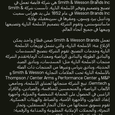
Smith & Wesson Brands Inc هي شركة قابضة تعمل في
تصنيع وتصميم وتوفير الأسلحة النارية. تأسست شركة Smith &
Wesson Brands Inc في عام 1852 على يد هوراس سميث
ودانييل بيرد ويسون، ومقرها في سبرينغفيلد بولاية
ماساتشوستس. وتقوم الشركة بتصميم الأسلحة النارية وتصنيعها
وبيعها في جميع أنحاء العالم.
تعمل Smith & Wesson Brands ضمن قطاع واحد يمكن
الإبلاغ عنه: الأسلحة النارية، والتي تشمل توزيعات الأسلحة
النارية وخدمات التصنيع. تقوم الشركة بتصنيع المسدسات
والبنادق الطويلة والبنادق الرياضية ومعدات الرمايةتقدم الشركة
منتجات الاسلحة النارية مثل: المسدسات، وبنادق الصيد
الحديثة، وبنادق بترباس وغيرها من المنتجات ذات الصلة
بالأسلحة النارية تحت العلامات التجارية Smith & Wesson و
M&P و Performance Center و Thompson / Center Arms
و Gemtech. تبيع الشركة منتجاتها لعشاق الأسلحة، وجامعي
الألعاب الرياضية، والمتحمسين للمنافسة، والصيادين، والأفراد
الراغبين في الحصول على الحماية الشخصية والمنزلية، وأجهزة
إنفاذ القانون، والأجهزة الأمنية، والضباط، والهيئات العسكرية.
تقوم بتسويق منتجاتها من خلال التجار المستقلين، وتجار
التجزئة، والحملات الإعلانية المطبوعة والمذاعة والرقمية؛