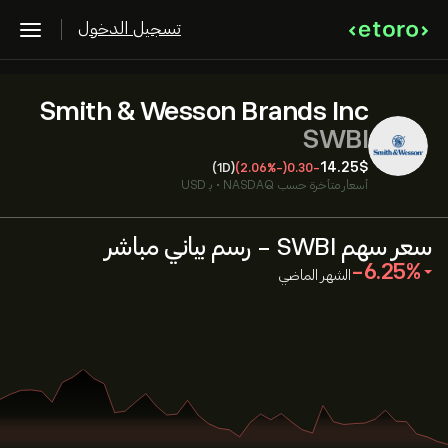
تسجيل الدخول
Smith & Wesson Brands Inc
SWBI
14.25‎$‎
(1D)
(-2.06%)
-0.30
أسعار متأخرة حسب
NASDAQ
•
بـ USD
سعر سهم SWBI - رسم بياني مباشر
‎-6.25‎
الشهر الماضي