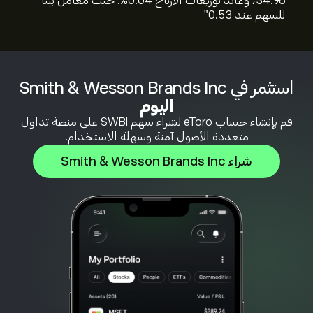
34.96، وعائد توزيعات الأرباح 0.04%. حيث معامل بيتا
للسهم عند 0.53"
استثمر في Smith & Wesson Brands Inc
اليوم
قم بإنشاء حساب eToro لشراء سهم SWBI على منصة تداول
متعددة الأصول آمنة وسهلة الاستخدام.
شراء Smith & Wesson Brands Inc