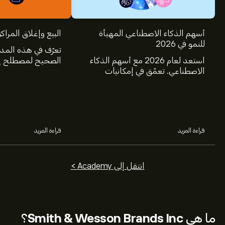
أسهم الذكاء الاصطناعي المهيأة
البيع وإغلاق المراكز
للنمو في 2026
تعرّف في هذه المد
استعد لعام 2026 مع أسهم الذكاء
الصحيح لمصطلح إغ
الاصطناعي. تعمّق في إمكانيات
عالم الاستثمار، و
شركات Nvidia وBroadcom
البيع.
وCrowdStrike وArista Networks
وAmphenol، من خلال تحليل خبراء
eToro.
قراءة المزيد
قراءة المزيد
انتقل إلى Academy >
ما هي
Smith & Wesson Brands Inc
؟