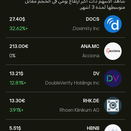
شاهد الأسهم ذات أكبر ارتفاع يومي في الحجم مقابل
متوسطها لمدة 3 أشهر.
27.40‎$‎
DOCS
+32.62%
Doximity Inc.
213.00‎€‎
ANA.MC
0%
Acciona
13.21‎$‎
DV
+12.81%
DoubleVerify Holdings Inc
13.30‎€‎
RHK.DE
+3.91%
Rhoen Klinikum AG
5.51‎$‎
HBNB