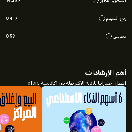
السابق. إغلاق
14.25‎$‎
i
ربح السهم
0.41‎$‎
i
تجريبي
0.53
i
أهم
الإرشادات
أفضل اختياراتنا للأدلة الأكثر صلة من أكاديمية eToro