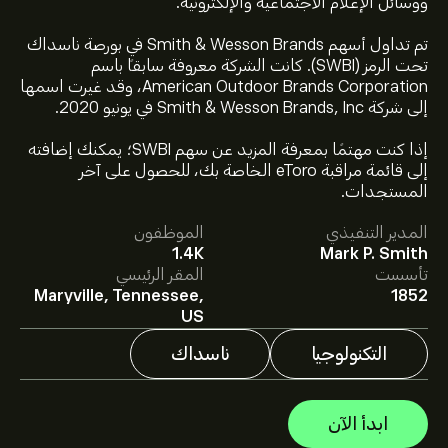
ووسائل الإعلام الاجتماعية والإلكترونية.
تم تداول أسهم Smith & Wesson Brands في بورصة ناسداك
تحت الرمز (SWBI). كانت الشركة معروفة سابقاً باسم
American Outdoor Brands Corporation، وقد غيرت اسمها
إلى شركة Smith & Wesson Brands, Inc في يونيو 2020.
إذا كنت مهتمًا بمعرفة المزيد عن سهم SWBI؛ يمكنك إضافته
سعر SWBI الآن هو 14.25‎$‎.
إلى قائمة مراقبة eToro الخاصة بك، للحصول على آخر
المستجدات.
المدير التنفيذي
الموظفون
متوسط السعر المستهدف لسهم Smith & Wesson Brands
1.4K
Mark P. Smith
Inc هو 14.25‎$‎.
اشترك
في eToro لمعرفة التفاصيل حول
تأسست
المقر الرئيسي
توقعات المحللين والأسعار المستهدفة للأسهم.
Maryville, Tennessee,
1852
يقدم المحللون التوقعات لسهم Smith & Wesson Brands
US
Inc بناءً على اتجاهات السوق، التقارير المالية، والنمو المتوقع.
راقِب آخر التوقعات لتحركات الأسعار المستقبلية.
التكنولوجيا
ناسداك
القيمة السوقية لـ Smith & Wesson Brands Inc هي
637.36M‎$‎ دولار
ابدأ الآن