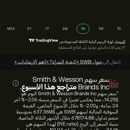
MAX
3Y
1Y
6M
1M
1W
1D
التسجيل
لرؤية الرسوم البيانية الكاملة المدعومة من
*لا يعتبر الأداء السابق مؤشرًا على النتائج المستقبلية
انتقل إلى:
حول SWBI >
كيفية الشراء؟ >
أهم الإرشادات >
سعر سهم Smith & Wesson
i
Brands Inc
متراجع هذا الأسبوع.
"سعر سهم Smith & Wesson Brands Inc اليوم هو
14.25‎$‎، مما يعكس تغييرًا في السعر بنسبة ‎-2.06‎% آخر
24 ساعة، و‎-2.00‎% خلال الأسبوع الماضي. القيمة
السوقية الحالية لسهم SWBI هي 637.36M‎$‎ بمتوسط
حجم تداول 678174.88 خلال الأشهر الثلاثة الماضية.
نسبة السعر إلى الربح (P/E ratio) لهذا السهم هي