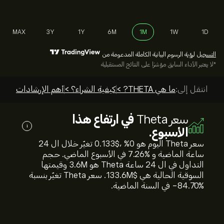
MAX
3Y
1Y
6M
1M
1W
1D
التسجيل
لرؤية الرسوم البيانية الكاملة المدعومة من
*لا يعتبر الأداء السابق مؤشرًا على النتائج المستقبلية
انتقل إلى:
ما هي THETA? >
كيفية الشراء؟ >
أهم الإرشادات >
سعر Theta
في ارتفاع هذا
i
الأسبوع.
سعر Theta اليوم هو 0.133‎$‎، %‎0‎ تغيّر خلال ال 24
ساعة الماضية و %‎7.26‎ في الأسبوع الماضي. حجم
التداول في ال 24 ساعة Theta هو 3.6M وقيمتها
السوقية الحالية هي 133.6M‎$‎. سعر Theta تغيّر بنسبة
%‎-84.70‎ في السنة الماضية.