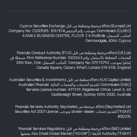
eToro (Europe) Ltd مرخصة ومنظمة من قبل Cyprus Securities Exchange
Commission (CySEC) بموجب رقم الترخيص# 109/10. Company No. C200585.
المكتب المسجل: KANIKA BUSINESS CENTRE, FLOOR 7, 4 Profiti Ilia
Germasogeia, 4046 Cyprus
eToro (UK) Ltd مرخصة ومنظمة من قبل Financial Conduct Authority (FCA)
للخدمات المتعلقة بالاستثمار، برقم Firm Reference Number: 583263. مسجلة في
إنجلترا بموجب Company No. 07973792. المكتب المسجل: 24th floor, One
Canada Square, Canary Wharf, London E14 5AB, England.
eToro AUS Capital Limited منظمة من قبل Australian Securities & Investments
Commission (ASIC) لتقديم الخدمات والمنتجات المالية. Australian Financial
Services Licence number: 491139. Registered Office: Level 3, 60
Castlereagh Street, Sydney NSW 2000, Australia
eToro (Seychelles) Ltd. مرخصة من Financial Services Authority Seychelles
("FSAS") لتقديم خدمات broker-dealer بموجب Securities Act 2007 License
#SD076
eToro (ME) Limited مرخصة ومنظمة من قبل Financial Services Regulatory
Authority ("FSRA") التابعة لـ Abu Dhabi Global Market (“ADGM”) بصفتها