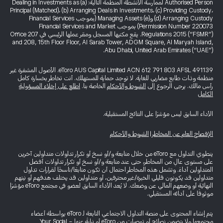
Authorised Person لممارسة الأنشطة المنظمة التالية: (a) Dealing in Investments as
Principal (Matched)، (b) Arranging Deals in Investments، (c) Providing Custody،
(d) Arranging Custody و(e) Managing Assets (بموجب Financial Services
Permission Number 220073) بموجب Financial Services and Market
Regulations 2015 (“FSMR”). يقع مكتبها المسجل ومقر عملها الرئيسي في Office 207
and 208, 15th Floor Floor, Al Sarab Tower, ADGM Square, Al Maryah Island,
Abu Dhabi, United Arab Emirates (“UAE”).
eToro AUS Capital Limited ACN 612 791 803 AFSL 491139. الأصول المشفرة غير
منظمة وذات طابع مضاربي للغاية. لا توجد حماية للمستهلك. أنت تخاطر بخسارة كامل
رأس مالك. يرجى الرجوع إلى
الشروط والأحكام
الخاصة بنا.
اطلع على إخلاء المسؤولية
الكامل
الأداء السابق ليس مؤشرًا على النتائج المستقبلية.
الإفصاح العام عن المخاطر
|
الشروط والأحكام
ينطوي التداول مع eToro من خلال متابعة و/أو نسخ أو تكرار تداولات متداولين آخرين
على مستوى عالٍ من المخاطر، حتى عند متابعة و/أو نسخ أو تكرار تداولات أفضل
المتداولين أداءً. وتشمل هذه المخاطر احتمال أن تكون متابعًا/ناسخًا لقرارات تداول
متداولين قد يكونون قليلي الخبرة/غير محترفين، أو متداولين قد يختلف هدفهم أو نيتهم
النهائية أو وضعهم المالي عن وضعك. لا يُعد الأداء السابق لعضو في مجتمع eToro مؤشرًا
موثوقًا على أدائه المستقبلي.
يتم إنشاء المحتوى على منصة التداول الاجتماعي التابعة لـ eToro بواسطة أعضاء
مجتمعها ولا يتضمن نصائح أو توصيات من eToro أو نيابةً عنها - Your Social