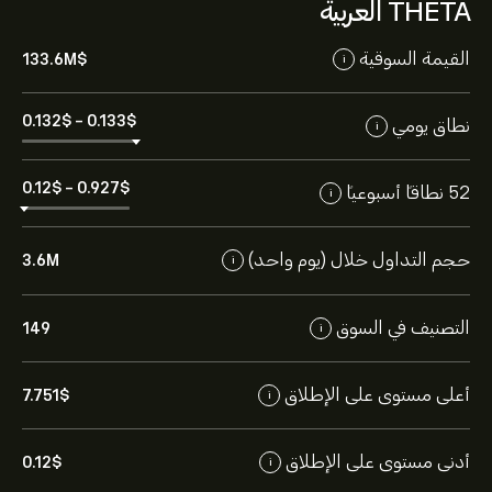
THETA العربية
القيمة السوقية
133.6M‎$‎
i
0.132‎$‎
-
0.133‎$‎
نطاق يومي
i
0.12‎$‎
-
0.927‎$‎
52 نطاقاً أسبوعياً
i
حجم التداول خلال (يوم واحد)
3.6M
i
التصنيف في السوق
149
i
أعلى مستوى على الإطلاق
7.751‎$‎
i
أدنى مستوى على الإطلاق
0.12‎$‎
i