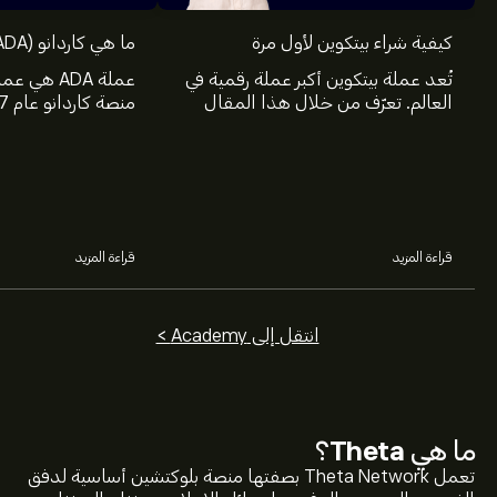
كيفية شراء بيتكوين لأول مرة
ما هي كاردانو (ADA) وكيف تعمل
تُعد عملة بيتكوين أكبر عملة رقمية في
عملة ADA ه
العالم. تعرّف من خلال هذا المقال
على eToro على كيفية شراء بيتكوين
الثالث من العملات ا
والمعلومات والمصادر التي ستحتاج
على نظام قواعد الب
إليها.
ببلوكتشين.
قراءة المزيد
قراءة المزيد
انتقل إلى Academy >
ما هي
Theta
؟
تعمل Theta Network بصفتها منصة بلوكتشين أساسية لدفق