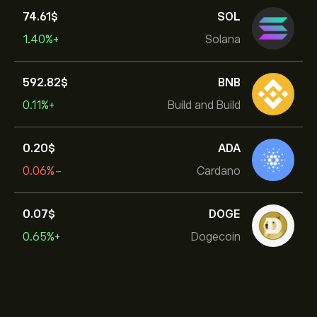
74.61‎$‎
SOL
+1.40%
Solana
592.82‎$‎
BNB
+0.11%
Build and Build
0.20‎$‎
ADA
-0.06%
Cardano
0.07‎$‎
DOGE
+0.65%
Dogecoin