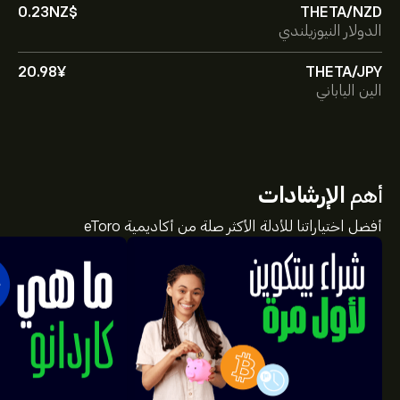
0.23‎NZ$‎
THETA/NZD
الدولار النيوزيلندي
20.98‎¥‎
THETA/JPY
الين الياباني
أهم
الإرشادات
أفضل اختياراتنا للأدلة الأكثر صلة من أكاديمية eToro