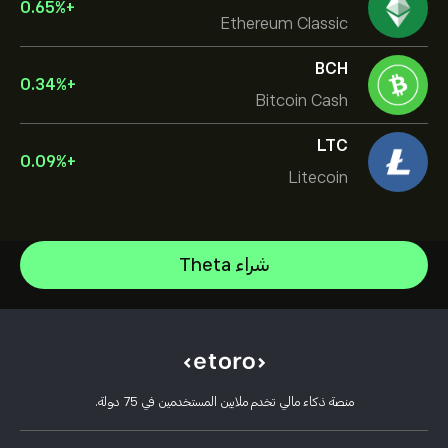
0.65
%
+
Ethereum Classic
BCH
0.34
%
+
Bitcoin Cash
LTC
0.09
%
+
Litecoin
Bitcoin
شراء Theta
XRP
مركز المساعدة
Uniswap
كيفية إيداع الأموال
كيفية عمل CopyTrading
Sui
كيفية سحب الأموال
التداول المسؤول
Avalanche
أسباب اختيار eToro
افتح حسابًا
ما هي الرافعة المالية والهامش
ApeCoin
منصة ذكاء مالي تخدم ملايين المستخدمين في 75 دولة.
مراجعات eToro
كيفية التحقق من حسابك
سياسة ملفات تعريف الارتباط
شرح البيع والشراء
وظائف
خدمة العملاء