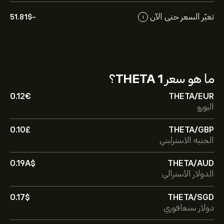
تغيّر السعر حتى الآن
-51.81‎$‎
i
ما هو سعر
1 THETA
؟
0.12‎€‎
THETA/EUR
اليورو
0.10‎£‎
THETA/GBP
الجنيه الاسترليني
0.19‎A$‎
THETA/AUD
الدولار الأسترالي
0.17‎$‎
THETA/SGD
دولار سنغافوري