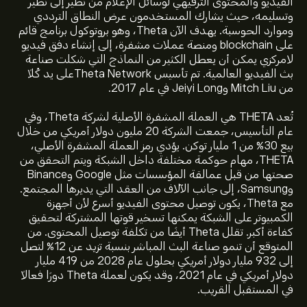
الفيديو والمحتوى الترفيهي لوسائل الإعلام من نظير إلى نظير
وتسليمه، حيث يشارك المستخدمون عرض النطاق الترددي
وموارد الحوسبة. يهدف الآن Theta، وهو بروتوكول برنامج قائم
على blockchain ومنصة عملات مشفرة، إلى إنشاء دفق فيديو
لامركزي يمكن أن يعطل الكثير من النماذج التي شكلت صناعة
بث الفيديو العالمية. تم تأسيس Theta Networkعلى يد كُلًا
من Mitch Liu وJeiyi Long في عام 2017.
تُعد THETA هي العملة المشفرة الأصلية لشركة Theta، وفي
عام التأسيس، جمعت الشركة 20 مليون دولار أمريكي من خلال
بيع 30٪ من 1 مليار توكن. يؤدي رمز العملة المشفرة الأصلي،
THETA، مهام حوكمة مختلفة داخل الشبكة ويتم التحقق من
صحتها من قبل عمالقة المؤسسات مثل Google وBinance
وSamsung، إلى جانب الآلاف من العقد التي يديرها المجتمع.
السعر الحالي لـ THETA هو 0.133‎$‎ دولار
مع Theta، يكون توصيل محتوى الفيديو أسرع لأن أجهزة
الكمبيوتر على الشبكة يمكنها تسخير قوتها المشتركة لتحقيق
كفاءة أكبر. تقلل Theta أيضًا من تكلفة توصيل المحتوى. من
القيمة السوقية لـ Theta هي 133.6M‎$‎ دولار
المتوقع أن تنمو صناعة البث المباشر بنسبة تزيد عن 12٪ لتصل
إلى 932 مليار دولار أمريكي بحلول عام 2028 من 419 مليار
دولار أمريكي في عام 2021، وقد يكون لعملة Theta دورًا فعالًا
أعلى سعر على الإطلاق لـ Theta هو 7.751‎$‎ دولار
في المستقبل القريب.