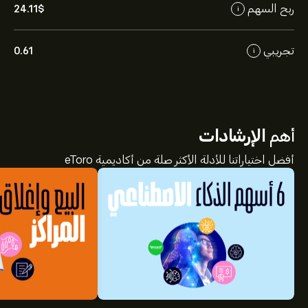
ربح السهم
24.11‎$‎
i
تجريبي
0.61
i
أهم
الإرشادات
أفضل اختياراتنا للأدلة الأكثر صلة من أكاديمية eToro