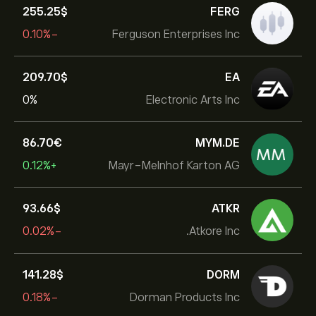
255.25‎$‎
FERG
-0.10%
Ferguson Enterprises Inc
209.70‎$‎
EA
0%
Electronic Arts Inc
86.70‎€‎
MYM.DE
+0.12%
Mayr-Melnhof Karton AG
93.66‎$‎
ATKR
-0.02%
Atkore Inc.
141.28‎$‎
DORM
-0.18%
Dorman Products Inc