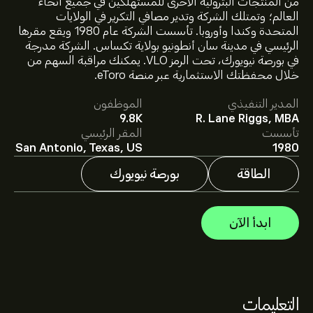
من المنتجات البترولية الأخرى للمستهلكين في جميع أنحاء
العالم؛ وتمتلك الشركة وتدير مصافي التكرير في الولايات
المتحدة وكندا وأوروبا. تأسست الشركة عام 1980 ويقع مقرها
سعر VLO الآن هو 301.39‎$‎.
الرئيسي في مدينة سان أنطونيو بولاية تكساس. الشركة مدرجة
في بورصة نيويورك، تحت الرمز VLO. يمكنك مراقبة السهم من
خلال محفظتك الاستثمارية عبر منصة eToro.
متوسط السعر المستهدف لسهم Valero Energy Corp هو
المدير التنفيذي
الموظفون
301.39‎$‎.
اشترك
في eToro لمعرفة التفاصيل حول توقعات
9.8K
R. Lane Riggs, MBA
المحللين والأسعار المستهدفة للأسهم.
تأسست
المقر الرئيسي
يقدم المحللون التوقعات لسهم Valero Energy Corp بناءً على
San Antonio, Texas, US
1980
اتجاهات السوق، التقارير المالية، والنمو المتوقع. راقِب آخر
التوقعات لتحركات الأسعار المستقبلية.
الطاقة
بورصة نيويورك
القيمة السوقية لـ Valero Energy Corp هي 87.07B‎$‎ دولار
ابدأ الآن
بناءً على توصيات 13 من المحللين بشأن VLO خلال الأشهر
الثلاثة الماضية، فإن الإجماع العام هو شراء متوسط.
التعليمات