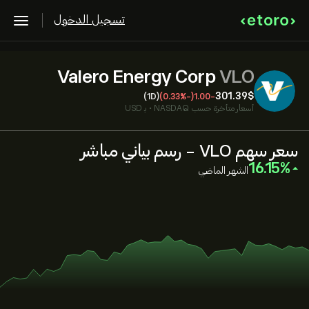
تسجيل الدخول
Valero Energy Corp
VLO
301.39‎$‎
(1D)
(-0.33%)
-1.00
أسعار متأخرة حسب
NASDAQ
•
بـ USD
سعر سهم VLO - رسم بياني مباشر
‎16.15‎
الشهر الماضي