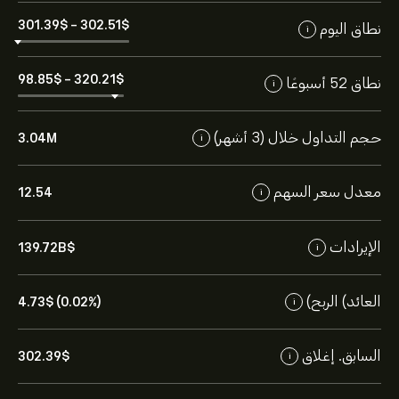
301.39‎$‎
-
302.51‎$‎
نطاق اليوم
i
98.85‎$‎
-
320.21‎$‎
نطاق 52 أسبوعًا
i
حجم التداول خلال (3 أشهر)
3.04M
i
معدل سعر السهم
12.54
i
الإيرادات
139.72B‎$‎
i
العائد) الربح)
4.73‎$‎ (0.02%)
i
السابق. إغلاق
302.39‎$‎
i