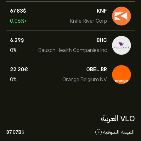
67.83‎$‎
KNF
+0.06%
Knife River Corp
6.29‎$‎
BHC
0%
Bausch Health Companies Inc
22.20‎€‎
OBEL.BR
0%
Orange Belgium NV
VLO العربية
القيمة السوقية
87.07B‎$‎
i