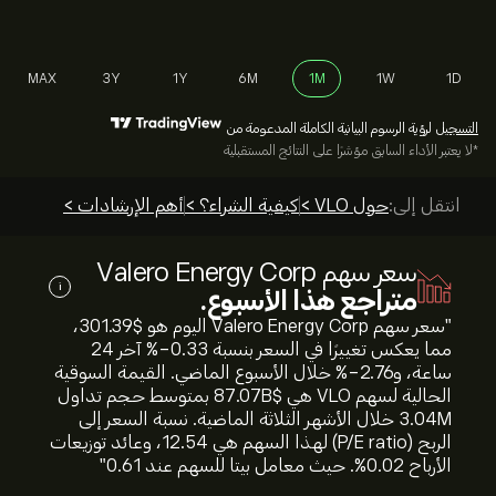
MAX
3Y
1Y
6M
1M
1W
1D
التسجيل
لرؤية الرسوم البيانية الكاملة المدعومة من
*لا يعتبر الأداء السابق مؤشرًا على النتائج المستقبلية
انتقل إلى:
حول VLO >
كيفية الشراء؟ >
أهم الإرشادات >
سعر سهم Valero Energy Corp
i
متراجع هذا الأسبوع.
"سعر سهم Valero Energy Corp اليوم هو 301.39‎$‎،
مما يعكس تغييرًا في السعر بنسبة ‎-0.33‎% آخر 24
ساعة، و‎-2.76‎% خلال الأسبوع الماضي. القيمة السوقية
الحالية لسهم VLO هي 87.07B‎$‎ بمتوسط حجم تداول
3.04M خلال الأشهر الثلاثة الماضية. نسبة السعر إلى
الربح (P/E ratio) لهذا السهم هي 12.54، وعائد توزيعات
الأرباح 0.02%. حيث معامل بيتا للسهم عند 0.61"