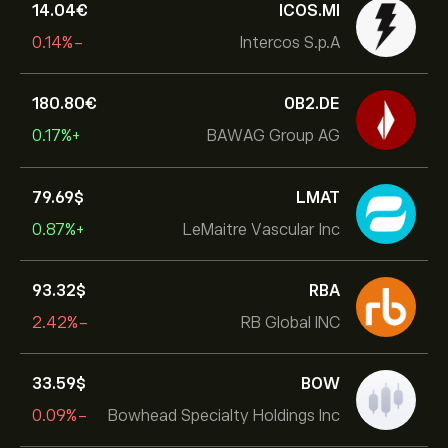
14.04‎€‎
ICOS.MI
-0.14%
Intercos S.p.A
180.80‎€‎
0B2.DE
+0.17%
BAWAG Group AG
79.69‎$‎
LMAT
+0.87%
LeMaitre Vascular Inc
93.32‎$‎
RBA
-2.42%
RB Global INC
33.59‎$‎
BOW
-0.09%
Bowhead Specialty Holdings Inc