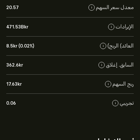
معدل سعر السهم
20.57
i
الإيرادات
471.53B‎kr‎
i
العائد) الربح)
8.5‎kr‎ (0.02%)
i
السابق. إغلاق
362.6‎kr‎
i
ربح السهم
17.63‎kr‎
i
تجريبي
0.06
i