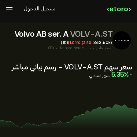
تسجيل الدخول
Volvo AB ser. A
VOLV-A.ST
362.60‎kr‎
(1D)
(-1.04%)
-3.80
أسعار متأخرة حسب
Nasdaq Nordic
•
بـ SEK
سعر سهم VOLV-A.ST - رسم بياني مباشر
‎5.35‎
الشهر الماضي