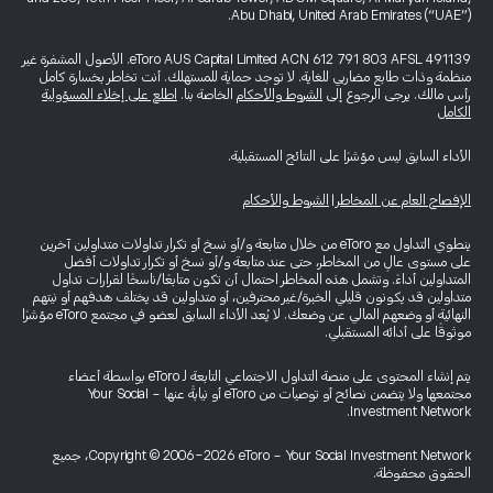
Abu Dhabi, United Arab Emirates (“UAE”).
eToro AUS Capital Limited ACN 612 791 803 AFSL 491139. الأصول المشفرة غير
منظمة وذات طابع مضاربي للغاية. لا توجد حماية للمستهلك. أنت تخاطر بخسارة كامل
رأس مالك. يرجى الرجوع إلى
الشروط والأحكام
الخاصة بنا.
اطلع على إخلاء المسؤولية
الكامل
الأداء السابق ليس مؤشرًا على النتائج المستقبلية.
الإفصاح العام عن المخاطر
|
الشروط والأحكام
ينطوي التداول مع eToro من خلال متابعة و/أو نسخ أو تكرار تداولات متداولين آخرين
على مستوى عالٍ من المخاطر، حتى عند متابعة و/أو نسخ أو تكرار تداولات أفضل
المتداولين أداءً. وتشمل هذه المخاطر احتمال أن تكون متابعًا/ناسخًا لقرارات تداول
متداولين قد يكونون قليلي الخبرة/غير محترفين، أو متداولين قد يختلف هدفهم أو نيتهم
النهائية أو وضعهم المالي عن وضعك. لا يُعد الأداء السابق لعضو في مجتمع eToro مؤشرًا
موثوقًا على أدائه المستقبلي.
يتم إنشاء المحتوى على منصة التداول الاجتماعي التابعة لـ eToro بواسطة أعضاء
مجتمعها ولا يتضمن نصائح أو توصيات من eToro أو نيابةً عنها - Your Social
Investment Network.
Copyright © 2006-2026 eToro - Your Social Investment Network، جميع
الحقوق محفوظة.