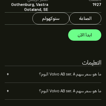
Gothenburg, Vastra
1927
يقدم المحللون التوقعات لسهم Volvo AB ser. A بناءً على
Gotaland, SE
اتجاهات السوق، التقارير المالية، والنمو المتوقع. راقِب آخر
التوقعات لتحركات الأسعار المستقبلية.
الصناعة
ستوكهولم
القيمة السوقية لـ Volvo AB ser. A هي 737.33B‎kr‎ دولار
ابدأ الآن
التعليمات
+
ما هو سعر سهم Volvo AB ser. A اليوم؟
+
ما هو سعر سهم Volvo AB ser. A اليوم؟