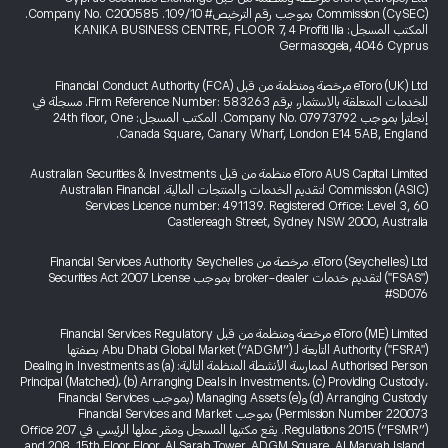
Commission (CySEC) بموجب رقم الترخيص# 109/10. Company No. C200585.
المكتب المسجل: KANIKA BUSINESS CENTRE, FLOOR 7, 4 Profiti Ilia
Germasogeia, 4046 Cyprus
eToro (UK) Ltd مرخصة ومنظمة من قبل Financial Conduct Authority (FCA)
للخدمات المتعلقة بالاستثمار، برقم Firm Reference Number: 583263. مسجلة في
إنجلترا بموجب Company No. 07973792. المكتب المسجل: 24th floor, One
Canada Square, Canary Wharf, London E14 5AB, England.
eToro AUS Capital Limited منظمة من قبل Australian Securities & Investments
Commission (ASIC) لتقديم الخدمات والمنتجات المالية. Australian Financial
Services Licence number: 491139. Registered Office: Level 3, 60
Castlereagh Street, Sydney NSW 2000, Australia
eToro (Seychelles) Ltd. مرخصة من Financial Services Authority Seychelles
("FSAS") لتقديم خدمات broker-dealer بموجب Securities Act 2007 License
#SD076
eToro (ME) Limited مرخصة ومنظمة من قبل Financial Services Regulatory
Authority ("FSRA") التابعة لـ Abu Dhabi Global Market (“ADGM”) بصفتها
Authorised Person لممارسة الأنشطة المنظمة التالية: (a) Dealing in Investments as
Principal (Matched)، (b) Arranging Deals in Investments، (c) Providing Custody،
(d) Arranging Custody و(e) Managing Assets (بموجب Financial Services
Permission Number 220073) بموجب Financial Services and Market
Regulations 2015 (“FSMR”). يقع مكتبها المسجل ومقر عملها الرئيسي في Office 207
and 208, 15th Floor Floor, Al Sarab Tower, ADGM Square, Al Maryah Island,