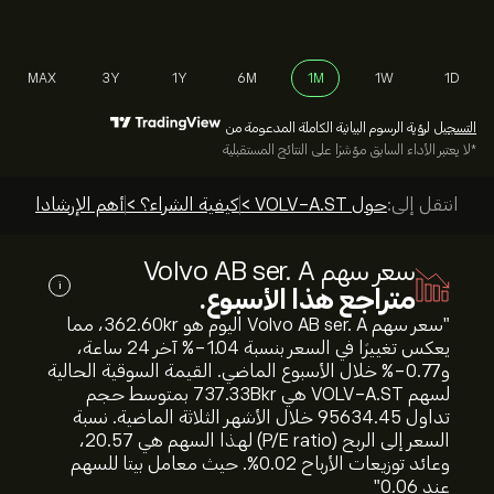
MAX
3Y
1Y
6M
1M
1W
1D
التسجيل
لرؤية الرسوم البيانية الكاملة المدعومة من
*لا يعتبر الأداء السابق مؤشرًا على النتائج المستقبلية
انتقل إلى:
حول VOLV-A.ST >
كيفية الشراء؟ >
أهم الإرشادات >
سعر سهم Volvo AB ser. A
i
متراجع هذا الأسبوع.
"سعر سهم Volvo AB ser. A اليوم هو 362.60‎kr‎، مما
يعكس تغييرًا في السعر بنسبة ‎-1.04‎% آخر 24 ساعة،
و‎-0.77‎% خلال الأسبوع الماضي. القيمة السوقية الحالية
لسهم VOLV-A.ST هي 737.33B‎kr‎ بمتوسط حجم
تداول 95634.45 خلال الأشهر الثلاثة الماضية. نسبة
السعر إلى الربح (P/E ratio) لهذا السهم هي 20.57،
وعائد توزيعات الأرباح 0.02%. حيث معامل بيتا للسهم
عند 0.06"