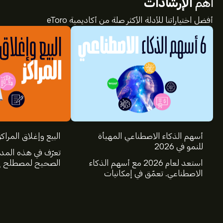
أهم
الإرشادات
أفضل اختياراتنا للأدلة الأكثر صلة من أكاديمية eToro
أسهم الذكاء الاصطناعي المهيأة
البيع وإغلاق المراكز
للنمو في 2026
تعرّف في هذه المد
استعد لعام 2026 مع أسهم الذكاء
الصحيح لمصطلح إغ
الاصطناعي. تعمّق في إمكانيات
عالم الاستثمار، و
شركات Nvidia وBroadcom
البيع.
وCrowdStrike وArista Networks
وAmphenol، من خلال تحليل خبراء
eToro.