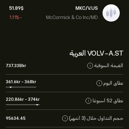
51.89‎$‎
MKC/V.US
-1.11%
McCormick & Co Inc/MD
VOLV-A.ST العربية
القيمة السوقية
737.33B‎kr‎
i
361.6‎kr‎
-
368‎kr‎
نطاق اليوم
i
220.86‎kr‎
-
374‎kr‎
نطاق 52 أسبوعًا
i
حجم التداول خلال (3 أشهر)
95634.45
i