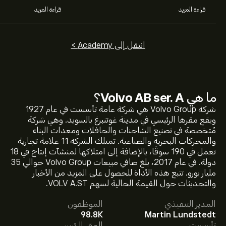
قراءة المزيد
قراءة المزيد
انتقل إلى Academy >
ما هي
Volvo AB ser. A
؟
شركة Volvo Group هي شركة عامة تأسست في عام 1927
ويقع مقرها الرئيسي في مدينة غوتنبرغ بالسويد. وهي شركة
مُتخصصة في تصنيع الشاحنات والحافلات ومعدات البناء
والمحركات البحرية والصناعية. تمتلك الشركة 11 علامة تجارية
تعمل في 190 سوقًا، بالإضافة إلى امتلاكها لمنشآت إنتاج في 18
دولة. في عام 2017، بلغ صافي مبيعات Volvo Group حوالي 35
سعر VOLV-A.ST الآن هو 362.60‎kr‎.
مليار يورو. تتبع هذه الأداة للحصول على المزيد من الأخبار
والتحديثات حول القيمة الحالية لسهم VOLV A.ST.
المدير التنفيذي
الموظفون
متوسط السعر المستهدف لسهم Volvo AB ser. A هو
98.8K
Martin Lundstedt
362.60‎kr‎.
اشترك
في eToro لمعرفة التفاصيل حول توقعات
تأسست
المقر الرئيسي
المحللين والأسعار المستهدفة للأسهم.