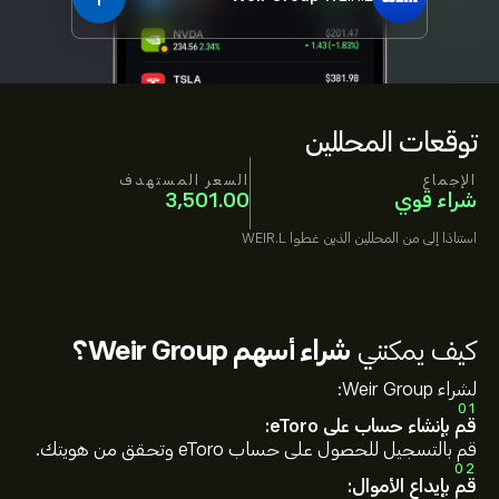
توقعات المحللين
الإجماع
السعر المستهدف
شراء قوي
3,501.00
استنادًا إلى
من المحللين الذين غطوا
WEIR.L
كيف يمكنني
شراء أسهم Weir Group؟
لشراء Weir Group:
01
قم بإنشاء حساب على eToro:
قم بالتسجيل للحصول على حساب eToro وتحقق من هويتك.
02
قم بإيداع الأموال: