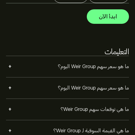
القيمة السوقية لـ Weir Group هي 7.02B‎p‎ دولار
ابدأ الآن
بناءً على توصيات 5 من المحللين بشأن WEIR.L خلال الأشهر
الثلاثة الماضية، فإن الإجماع العام هو شراء قوي.
التعليمات
+
ما هو سعر سهم Weir Group اليوم؟
+
ما هو سعر سهم Weir Group اليوم؟
+
ما هي توقعات سهم Weir Group؟
+
ما هي القيمة السوقية لـ Weir Group؟