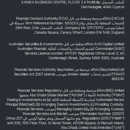
المكتب المسجل: KANIKA BUSINESS CENTRE, FLOOR 7, 4 Profiti Ilia
Germasogeia, 4046 Cyprus
eToro (UK) Ltd مرخصة ومنظمة من قبل Financial Conduct Authority (FCA)
للخدمات المتعلقة بالاستثمار، برقم Firm Reference Number: 583263. مسجلة في
إنجلترا بموجب Company No. 07973792. المكتب المسجل: 24th floor, One
Canada Square, Canary Wharf, London E14 5AB, England.
eToro AUS Capital Limited منظمة من قبل Australian Securities & Investments
Commission (ASIC) لتقديم الخدمات والمنتجات المالية. Australian Financial
Services Licence number: 491139. Registered Office: Level 3, 60
Castlereagh Street, Sydney NSW 2000, Australia
eToro (Seychelles) Ltd. مرخصة من Financial Services Authority Seychelles
("FSAS") لتقديم خدمات broker-dealer بموجب Securities Act 2007 License
#SD076
eToro (ME) Limited مرخصة ومنظمة من قبل Financial Services Regulatory
Authority ("FSRA") التابعة لـ Abu Dhabi Global Market (“ADGM”) بصفتها
Authorised Person لممارسة الأنشطة المنظمة التالية: (a) Dealing in Investments as
Principal (Matched)، (b) Arranging Deals in Investments، (c) Providing Custody،
(d) Arranging Custody و(e) Managing Assets (بموجب Financial Services
Permission Number 220073) بموجب Financial Services and Market
Regulations 2015 (“FSMR”). يقع مكتبها المسجل ومقر عملها الرئيسي في Office 207
and 208, 15th Floor Floor, Al Sarab Tower, ADGM Square, Al Maryah Island,
Abu Dhabi, United Arab Emirates (“UAE”).