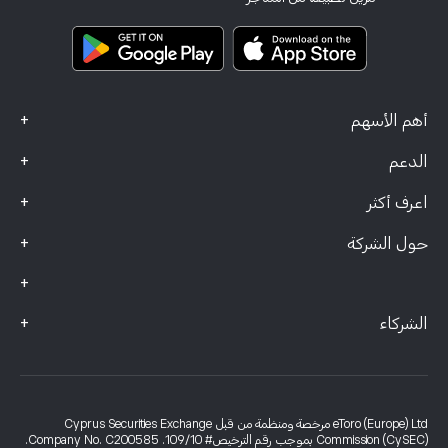
وثائق المعلومات الرئيسية
Smart Portfolios
بيانات الشكاوى (عملاء FCA)
+
أهم الأسهم
+
الدعم
+
اعرف أكثر
+
حول الشركة
+
+
الشركاء
eToro (Europe) Ltd مرخصة ومنظمة من قبل Cyprus Securities Exchange
Commission (CySEC) بموجب رقم الترخيص# 109/10. Company No. C200585.