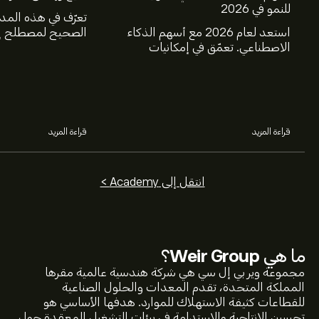
للنمو في 2026
تعرّف في هذه المد
استعد لعام 2026 مع أسهم الذكاء
الصحيح لمصطلح إغ
الاصطناعي. تعمّق في إمكانيات
عالم الاستثمار، و
شركات Nvidia وBroadcom
البيع.
وCrowdStrike وArista Networks
وAmphenol، من خلال تحليل خبراء
eToro.
قراءة المزيد
قراءة المزيد
انتقل إلى Academy >
ما هي
Weir Group
؟
مجموعة وير بي إل سي هي شركة هندسية عالمية مقرها
المملكة المتحدة، تقدم المعدات والحلول الصناعية
للقطاعات كثيفة الاستهلاك للموارد. هدفها الأساسي هو
تحسين الإنتاجية والاستدامة في بيئات التشغيل المعقدة حول