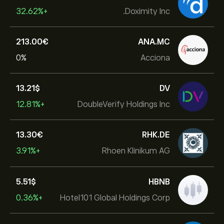
+32.62%
Doximity Inc.
213.00‎€‎
ANA.MC
0%
Acciona
13.21‎$‎
DV
+12.81%
DoubleVerify Holdings Inc
13.30‎€‎
RHK.DE
+3.91%
Rhoen Klinikum AG
5.51‎$‎
HBNB
+0.36%
Hotel101 Global Holdings Corp