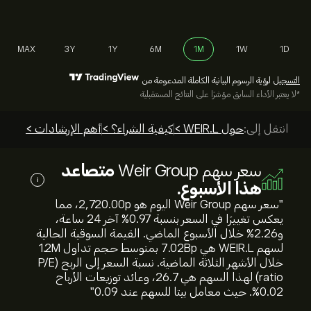
MAX
3Y
1Y
6M
1M
1W
1D
التسجيل
لرؤية الرسوم البيانية الكاملة المدعومة من
*لا يعتبر الأداء السابق مؤشرًا على النتائج المستقبلية
انتقل إلى:
حول WEIR.L >
كيفية الشراء؟ >
أهم الإرشادات >
سعر سهم Weir Group
متصاعد
i
هذا الأسبوع.
"سعر سهم Weir Group اليوم هو 2,720.00‎p‎، مما
يعكس تغييرًا في السعر بنسبة ‎0.97‎% آخر 24 ساعة،
و‎2.26‎% خلال الأسبوع الماضي. القيمة السوقية الحالية
لسهم WEIR.L هي 7.02B‎p‎ بمتوسط حجم تداول 1.2M
خلال الأشهر الثلاثة الماضية. نسبة السعر إلى الربح (P/E
ratio) لهذا السهم هي 26.7، وعائد توزيعات الأرباح
0.02%. حيث معامل بيتا للسهم عند 0.09"