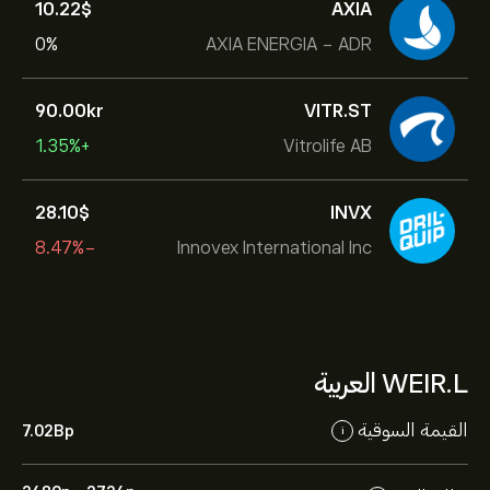
10.22‎$‎
AXIA
0%
AXIA ENERGIA - ADR
90.00‎kr‎
VITR.ST
+1.35%
Vitrolife AB
28.10‎$‎
INVX
-8.47%
Innovex International Inc
WEIR.L العربية
القيمة السوقية
7.02B‎p‎
i