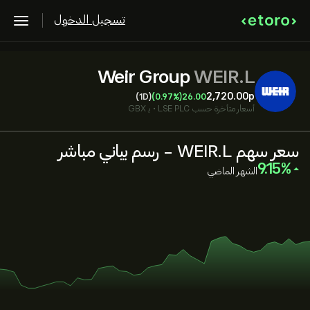
تسجيل الدخول
Weir Group
WEIR.L
2,720.00‎p‎
(1D)
(0.97%)
26.00
أسعار متأخرة حسب
LSE PLC
•
بـ GBX
سعر سهم WEIR.L - رسم بياني مباشر
‎9.15‎
الشهر الماضي