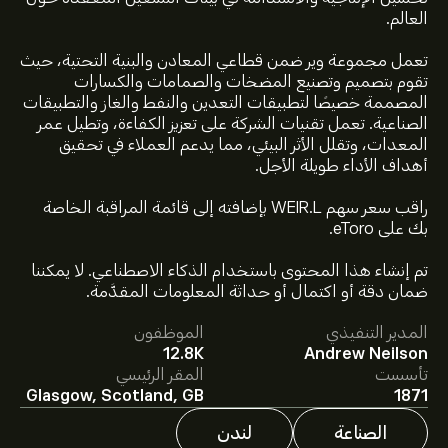
العالم.
تعمل مجموعة وير ضمن قطاعي المعادن والبنية التحتية، حيث
تقوم بتصميم وتصنيع المضخات والصمامات والكسارات
المصممة خصيصًا لتطبيقات التعدين والنفط والغاز والتطبيقات
الصناعية. تعمل تقنيات الشركة على تعزيز الكفاءة، وتطيل عمر
المعدات، وتقلل الأثر البيئي، مما يدعم العملاء في تحقيق
أهداف الأداء طويلة الأجل.
راقب سعر سهم WEIR.L بإضافته إلى قائمة المراقبة الخاصة
بك على eToro.
سعر WEIR.L الآن هو 2,720.00‎p‎.
تم إنشاء هذا المحتوى باستخدام الذكاء الاصطناعي. لا يمكننا
ضمان دقة أو اكتمال أو حداثة المعلومات المقدَّمة.
متوسط السعر المستهدف لسهم Weir Group هو 2,720.00‎p‎.
المدير التنفيذي
الموظفون
اشترك
في eToro لمعرفة التفاصيل حول توقعات المحللين
12.8K
Andrew Neilson
والأسعار المستهدفة للأسهم.
تأسست
المقر الرئيسي
يقدم المحللون التوقعات لسهم Weir Group بناءً على
Glasgow, Scotland, GB
1871
اتجاهات السوق، التقارير المالية، والنمو المتوقع. راقِب آخر
التوقعات لتحركات الأسعار المستقبلية.
الصناعة
لندن