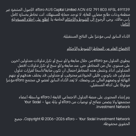
eToro AUS Capital Limited ACN 612 791 803 AFSL 491139. الأصول المشفرة غير
منظمة وذات طابع مضاربي للغاية. لا توجد حماية للمستهلك. أنت تخاطر بخسارة كامل
رأس مالك. يرجى الرجوع إلى
الشروط والأحكام
الخاصة بنا.
اطلع على إخلاء المسؤولية
الكامل
الأداء السابق ليس مؤشرًا على النتائج المستقبلية.
الإفصاح العام عن المخاطر
|
الشروط والأحكام
ينطوي التداول مع eToro من خلال متابعة و/أو نسخ أو تكرار تداولات متداولين آخرين
على مستوى عالٍ من المخاطر، حتى عند متابعة و/أو نسخ أو تكرار تداولات أفضل
المتداولين أداءً. وتشمل هذه المخاطر احتمال أن تكون متابعًا/ناسخًا لقرارات تداول
متداولين قد يكونون قليلي الخبرة/غير محترفين، أو متداولين قد يختلف هدفهم أو نيتهم
النهائية أو وضعهم المالي عن وضعك. لا يُعد الأداء السابق لعضو في مجتمع eToro مؤشرًا
موثوقًا على أدائه المستقبلي.
يتم إنشاء المحتوى على منصة التداول الاجتماعي التابعة لـ eToro بواسطة أعضاء
مجتمعها ولا يتضمن نصائح أو توصيات من eToro أو نيابةً عنها - Your Social
Investment Network.
Copyright © 2006-2026 eToro - Your Social Investment Network، جميع
الحقوق محفوظة.