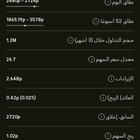
2680‎p‎
-
2726‎p‎
نطاق اليوم
i
1865.19‎p‎
-
3578‎p‎
نطاق 52 أسبوعًا
i
حجم التداول خلال (3 أشهر)
1.2M
i
معدل سعر السهم
26.7
i
الإيرادات
2.64B‎p‎
i
العائد) الربح)
0.42‎p‎ (0.02%)
i
السابق. إغلاق
2720‎p‎
i
ربح السهم
1.02‎p‎
i