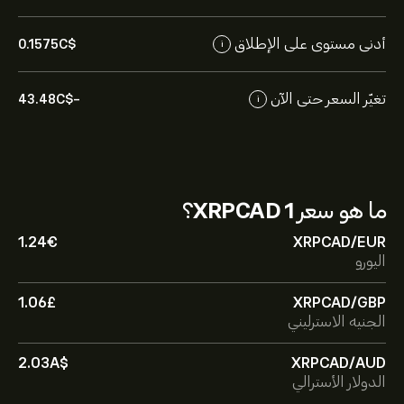
أدنى مستوى على الإطلاق
0.1575‎C$‎
i
تغيّر السعر حتى الآن
-43.48‎C$‎
i
ما هو سعر
1 XRPCAD
؟
1.24‎€‎
XRPCAD/EUR
اليورو
1.06‎£‎
XRPCAD/GBP
الجنيه الاسترليني
2.03‎A$‎
XRPCAD/AUD
الدولار الأسترالي