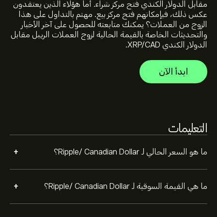
مقابل الدولار الكندي فتح مركز شراء. أما هؤلاء الذين يعتقدون
أعلى سعر على الإطلاق لـ Ripple/ Canadian Dollar هو
عكس ذلك، فبإمكانهم فتح مركز بيع. مهتم بالتداول على هذا
5.0343‎C$‎ دولار
الزوج من العملات؟ يمكنك متابعته للحصول على آخر الأخبار
والتحديثات الخاصة بالقيمة الحالية لزوج العملات الريبل مقابل
الدولار الكندي XRP/CAD.
حجم تداول Ripple/ Canadian Dollar على مدار 24 ساعة
يُقدّر بـ (العربية: البيانات غير متوفرة حالياً)
ابدأ الآن
حدد الإطار الزمني "1 يوم" أو "1 أسبوع" على مخطط eToro وقم
بالتصغير لرؤية تحركات الأسعار التاريخية لـ Ripple/ Canadian
Dollar. تراوح سعر Ripple/ Canadian Dollar بين -3.06‎C$‎
التعليمات
خلال السنة الماضية.
لشراء XRPCAD، الرجاء زيارة صفحة "Ripple/ Canadian Dollar
(XRPCAD)" على موقع eToro الإلكتروني. بمجرد إنشاء حساب
+
ما هو السعر الحالي لـ Ripple/ Canadian Dollar؟
وإيداع الأموال، انقر فوق الزر "تداول" وحدد مقدار Ripple/
Canadian Dollar الذي تريد شراءه. يمكنك أيضًا تقديم طلب
لشراء XRPCAD بسعر محدد في المستقبل.
+
ما هي القيمة السوقية لـ Ripple/ Canadian Dollar؟