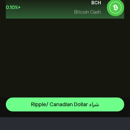
BCH
0.10
%
+
Bitcoin Cash
Bitcoin
شراء Ripple/ Canadian Dollar
Ethereum
مركز المساعدة
XRP
كيفية إيداع الأموال
كيفية عمل CopyTrading
Dogecoin