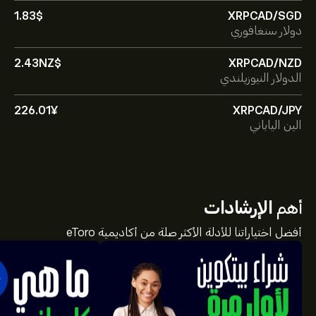
1.83‎$‎
XRPCAD/SGD
دولار سنغافوري
2.43‎NZ$‎
XRPCAD/NZD
الدولار النيوزيلندي
226.01‎¥‎
XRPCAD/JPY
الين الياباني
أهم
الإرشادات
أفضل اختياراتنا للأدلة الأكثر صلة من أكاديمية eToro