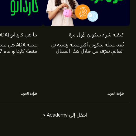
كيفية شراء بيتكوين لأول مرة
ما هي كاردانو (ADA) وكيف تعمل
تُعد عملة بيتكوين أكبر عملة رقمية في
عملة ADA ه
العالم. تعرّف من خلال هذا المقال
على eToro على كيفية شراء بيتكوين
الثالث من العملات ا
والمعلومات والمصادر التي ستحتاج
على نظام قواعد الب
إليها.
ببلوكتشين.
قراءة المزيد
قراءة المزيد
انتقل إلى Academy >