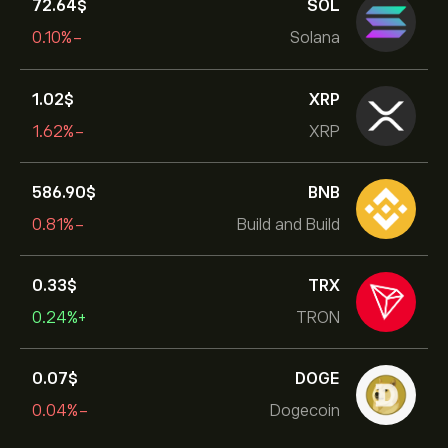
72.64‎$‎
SOL
-0.10%
Solana
1.02‎$‎
XRP
-1.62%
XRP
586.90‎$‎
BNB
-0.81%
Build and Build
0.33‎$‎
TRX
+0.24%
TRON
0.07‎$‎
DOGE
-0.04%
Dogecoin