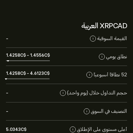
XRPCAD العربية
القيمة السوقية
-
i
1.4258‎C$‎
-
1.4556‎C$‎
نطاق يومي
i
1.4258‎C$‎
-
4.6123‎C$‎
52 نطاقاً أسبوعياً
i
حجم التداول خلال (يوم واحد)
-
i
التصنيف في السوق
-
i
أعلى مستوى على الإطلاق
5.0343‎C$‎
i