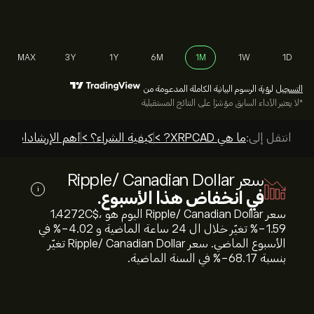
MAX
3Y
1Y
6M
1M
1W
1D
التسجيل
لرؤية الرسوم البيانية الكاملة المدعومة من
*لا يعتبر الأداء السابق مؤشرًا على النتائج المستقبلية
انتقل إلى:
ما هي XRPCAD? >
كيفية الشراء؟ >
أهم الإرشادات >
سعر Ripple/ Canadian Dollar
i
في انخفاض هذا الأسبوع.
سعر Ripple/ Canadian Dollar اليوم هو 1.4272‎C$‎،
‎-1.59‎% تغيّر خلال ال 24 ساعة الماضية و ‎-4.02‎% في
الأسبوع الماضي. سعر Ripple/ Canadian Dollar تغيّر
بنسبة ‎-68.17‎% في السنة الماضية.