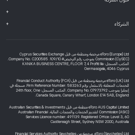
+
حول الشركة
+
+
الشركاء
eToro (Europe) Ltd مرخصة ومنظمة من قبل Cyprus Securities Exchange
Commission (CySEC) بموجب رقم الترخيص# 109/10. Company No. C200585.
المكتب المسجل: KANIKA BUSINESS CENTRE, FLOOR 7, 4 Profiti Ilia
Germasogeia, 4046 Cyprus
eToro (UK) Ltd مرخصة ومنظمة من قبل Financial Conduct Authority (FCA)
للخدمات المتعلقة بالاستثمار، برقم Firm Reference Number: 583263. مسجلة في
إنجلترا بموجب Company No. 07973792. المكتب المسجل: 24th floor, One
Canada Square, Canary Wharf, London E14 5AB, England.
eToro AUS Capital Limited منظمة من قبل Australian Securities & Investments
Commission (ASIC) لتقديم الخدمات والمنتجات المالية. Australian Financial
Services Licence number: 491139. Registered Office: Level 3, 60
Castlereagh Street, Sydney NSW 2000, Australia
eToro (Seychelles) Ltd. مرخصة من Financial Services Authority Seychelles