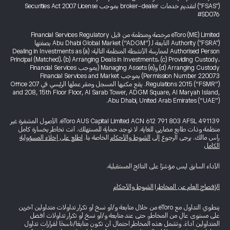
("FSAS") لتقديم خدمات broker-dealer بموجب Securities Act 2007 License
#SD076
eToro (ME) Limited مرخصة ومنظمة من قبل Financial Services Regulatory
Authority ("FSRA") التابعة لـ Abu Dhabi Global Market (“ADGM”) بصفتها
Authorised Person لممارسة الأنشطة المنظمة التالية: (a) Dealing in Investments as
Principal (Matched)، (b) Arranging Deals in Investments، (c) Providing Custody،
(d) Arranging Custody و(e) Managing Assets (بموجب Financial Services
Permission Number 220073) بموجب Financial Services and Market
Regulations 2015 (“FSMR”). يقع مكتبها المسجل ومقر عملها الرئيسي في Office 207
and 208, 15th Floor Floor, Al Sarab Tower, ADGM Square, Al Maryah Island,
Abu Dhabi, United Arab Emirates (“UAE”).
eToro AUS Capital Limited ACN 612 791 803 AFSL 491139. الأصول المشفرة غير
منظمة وذات طابع مضاربي للغاية. لا توجد حماية للمستهلك. أنت تخاطر بخسارة كامل
رأس مالك. يرجى الرجوع إلى
الشروط والأحكام
الخاصة بنا.
اطلع على إخلاء المسؤولية
الكامل
الأداء السابق ليس مؤشرًا على النتائج المستقبلية.
الإفصاح العام عن المخاطر
|
الشروط والأحكام
ينطوي التداول مع eToro من خلال متابعة و/أو نسخ أو تكرار تداولات متداولين آخرين
على مستوى عالٍ من المخاطر، حتى عند متابعة و/أو نسخ أو تكرار تداولات أفضل
المتداولين أداءً. وتشمل هذه المخاطر احتمال أن تكون متابعًا/ناسخًا لقرارات تداول