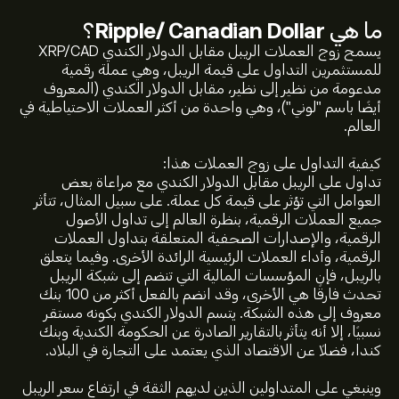
ما هي
Ripple/ Canadian Dollar
؟
يسمح زوج العملات الريبل مقابل الدولار الكندي XRP/CAD
للمستثمرين التداول على قيمة الريبل، وهي عملة رقمية
مدعومة من نظير إلى نظير، مقابل الدولار الكندي (المعروف
أيضًا باسم "لوني")، وهي واحدة من أكثر العملات الاحتياطية في
العالم.
كيفية التداول على زوج العملات هذا:
تداول على الريبل مقابل الدولار الكندي مع مراعاة بعض
العوامل التي تؤثر على قيمة كل عملة. على سبيل المثال، تتأثر
جميع العملات الرقمية، بنظرة العالم إلى تداول الأصول
الرقمية، والإصدارات الصحفية المتعلقة بتداول العملات
الرقمية، وأداء العملات الرئيسية الرائدة الأخرى. وفيما يتعلق
بالريبل، فإن المؤسسات المالية التي تنضم إلى شبكة الريبل
تحدث فارقًا هي الأخرى، وقد انضم بالفعل أكثر من 100 بنك
السعر الحالي لـ XRPCAD هو 1.4272‎C$‎ دولار
معروف إلى هذه الشبكة. يتسم الدولار الكندي بكونه مستقر
نسبيًا، إلا أنه يتأثر بالتقارير الصادرة عن الحكومة الكندية وبنك
كندا، فضلاً عن الاقتصاد الذي يعتمد على التجارة في البلاد.
القيمة السوقية لـ Ripple/ Canadian Dollar هي (العربية:
البيانات غير متوفرة حالياً) دولار
وينبغي على المتداولين الذين لديهم الثقة في ارتفاع سعر الريبل