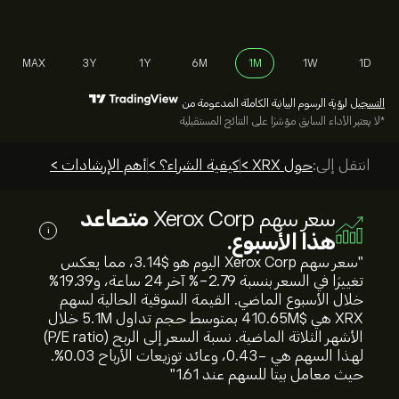
MAX
3Y
1Y
6M
1M
1W
1D
التسجيل
لرؤية الرسوم البيانية الكاملة المدعومة من
*لا يعتبر الأداء السابق مؤشرًا على النتائج المستقبلية
انتقل إلى:
حول XRX >
كيفية الشراء؟ >
أهم الإرشادات >
سعر سهم Xerox Corp
متصاعد
i
هذا الأسبوع.
"سعر سهم Xerox Corp اليوم هو 3.14‎$‎، مما يعكس
تغييرًا في السعر بنسبة ‎-2.79‎% آخر 24 ساعة، و‎19.39‎%
خلال الأسبوع الماضي. القيمة السوقية الحالية لسهم
XRX هي 410.65M‎$‎ بمتوسط حجم تداول 5.1M خلال
الأشهر الثلاثة الماضية. نسبة السعر إلى الربح (P/E ratio)
لهذا السهم هي -0.43، وعائد توزيعات الأرباح 0.03%.
حيث معامل بيتا للسهم عند 1.61"