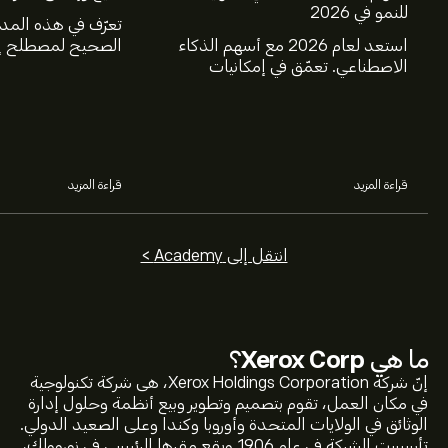
للنمو في 2026
تعرّف في هذه المد
استعد لعام 2026 مع أسهم الذكاء
الصحيح لمصطلح إغ
الاصطناعي. تعمّق في إمكانيات
عالم الاستثمار، و
شركات Nvidia وBroadcom
البيع.
وCrowdStrike وArista Networks
وAmphenol، من خلال تحليل خبراء
eToro.
قراءة المزيد
قراءة المزيد
انتقل إلى Academy >
ما هي
Xerox Corp
؟
إنّ شركة Xerox Holdings Corporation، هى شركة تكنولوجية
في مكان العمل، تقوم بتصميم وتطوير وبيع أنظمة وحلول إدارة
الوثائق في الولايات المتحدة وأوروبا وكندا وعلى الصعيد الدولي.
تأسست الشركة في عام 1906 ويقع مقرها الرئيسي في نوروولك،