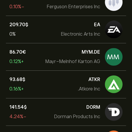
-0.10%
Ferguson Enterprises Inc
209.70‎$‎
EA
0%
Electronic Arts Inc
86.70‎€‎
MYM.DE
+0.12%
Mayr-Melnhof Karton AG
93.68‎$‎
ATKR
+0.16%
Atkore Inc.
141.54‎$‎
DORM
-4.24%
Dorman Products Inc