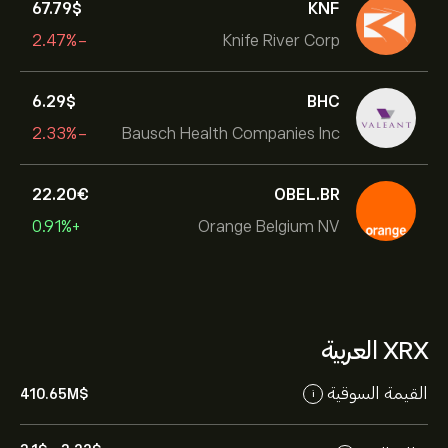
67.79‎$‎
KNF
-2.47%
Knife River Corp
6.29‎$‎
BHC
-2.33%
Bausch Health Companies Inc
22.20‎€‎
OBEL.BR
+0.91%
Orange Belgium NV
XRX العربية
القيمة السوقية
410.65M‎$‎
i