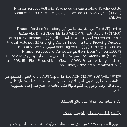
eToro (Seychelles) Ltd. مرخصة من Financial Services Authority Seychelles
("FSAS") لتقديم خدمات broker-dealer بموجب Securities Act 2007 License
#SD076
eToro (ME) Limited مرخصة ومنظمة من قبل Financial Services Regulatory
Authority ("FSRA") التابعة لـ Abu Dhabi Global Market (“ADGM”) بصفتها
Authorised Person لممارسة الأنشطة المنظمة التالية: (a) Dealing in Investments as
Principal (Matched)، (b) Arranging Deals in Investments، (c) Providing Custody،
(d) Arranging Custody و(e) Managing Assets (بموجب Financial Services
Permission Number 220073) بموجب Financial Services and Market
Regulations 2015 (“FSMR”). يقع مكتبها المسجل ومقر عملها الرئيسي في Office 207
and 208, 15th Floor Floor, Al Sarab Tower, ADGM Square, Al Maryah Island,
Abu Dhabi, United Arab Emirates (“UAE”).
eToro AUS Capital Limited ACN 612 791 803 AFSL 491139. الأصول المشفرة غير
منظمة وذات طابع مضاربي للغاية. لا توجد حماية للمستهلك. أنت تخاطر بخسارة كامل
رأس مالك. يرجى الرجوع إلى
الشروط والأحكام
الخاصة بنا.
اطلع على إخلاء المسؤولية
الكامل
الأداء السابق ليس مؤشرًا على النتائج المستقبلية.
الإفصاح العام عن المخاطر
|
الشروط والأحكام
ينطوي التداول مع eToro من خلال متابعة و/أو نسخ أو تكرار تداولات متداولين آخرين