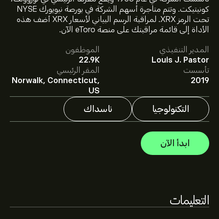
كونيتيكت. وتتم متاجرة أسهم الشركة في بورصة نيويورك NYSE
سعر XRX الآن هو 3.14‎$‎.
تحت الرمز XRX. لمراقبة الرسم البياني لأسعار XRX أضف هذه
الأداة إلى قائمة مراقبتك على منصة eToro الآن.
المدير التنفيذي
الموظفون
متوسط السعر المستهدف لسهم Xerox Corp هو 3.14‎$‎.
22.9K
Louis J. Pastor
اشترك
في eToro لمعرفة التفاصيل حول توقعات المحللين
تأسست
المقر الرئيسي
والأسعار المستهدفة للأسهم.
Norwalk, Connecticut,
2019
يقدم المحللون التوقعات لسهم Xerox Corp بناءً على اتجاهات
US
السوق، التقارير المالية، والنمو المتوقع. راقِب آخر التوقعات
لتحركات الأسعار المستقبلية.
التكنولوجيا
ناسداك
القيمة السوقية لـ Xerox Corp هي 410.65M‎$‎ دولار
ابدأ الآن
بناءً على توصيات 1 من المحللين بشأن XRX خلال الأشهر الثلاثة
الماضية، فإن الإجماع العام هو معلق.
التعليمات