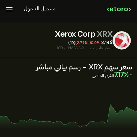
تسجيل الدخول
Xerox Corp
XRX
3.14‎$‎
(1D)
(-2.79%)
-0.09
أسعار متأخرة حسب
NASDAQ
•
بـ USD
سعر سهم XRX - رسم بياني مباشر
‎7.17‎
الشهر الماضي