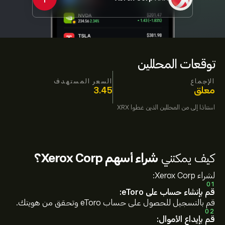
توقعات المحللين
الإجماع
السعر المستهدف
معلق
3.45
استنادًا إلى
من المحللين الذين غطوا
XRX
كيف يمكنني
شراء أسهم Xerox Corp؟
لشراء Xerox Corp:
01
قم بإنشاء حساب على eToro:
قم بالتسجيل للحصول على حساب eToro وتحقق من هويتك.
02
قم بإيداع الأموال: