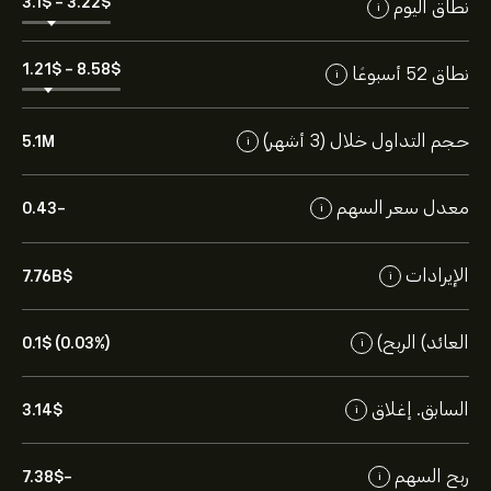
3.1‎$‎
-
3.22‎$‎
نطاق اليوم
i
1.21‎$‎
-
8.58‎$‎
نطاق 52 أسبوعًا
i
حجم التداول خلال (3 أشهر)
5.1M
i
معدل سعر السهم
-0.43
i
الإيرادات
7.76B‎$‎
i
العائد) الربح)
0.1‎$‎ (0.03%)
i
السابق. إغلاق
3.14‎$‎
i
ربح السهم
-7.38‎$‎
i