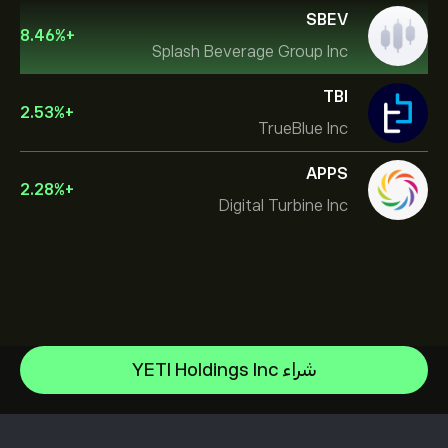
SBEV
8.46
%
+
Splash Beverage Group Inc
TBI
2.53
%
+
TrueBlue Inc
APPS
2.28
%
+
Digital Turbine Inc
NVIDIA Corporation
شراء YETI Holdings Inc
Amazon.com Inc
مركز المساعدة
Microsoft
كيفية إيداع الأموال
كيفية عمل CopyTrading