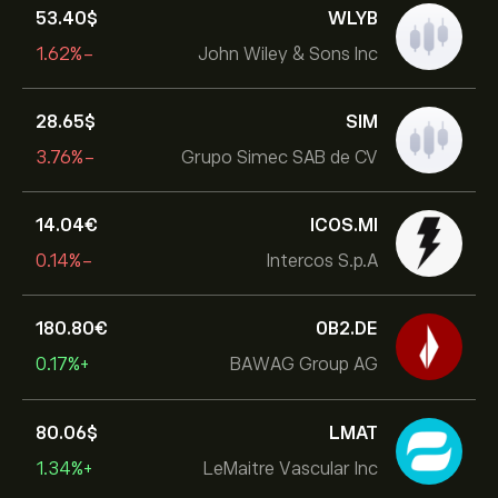
53.40‎$‎
WLYB
-1.62%
John Wiley & Sons Inc
28.65‎$‎
SIM
-3.76%
Grupo Simec SAB de CV
14.04‎€‎
ICOS.MI
-0.14%
Intercos S.p.A
180.80‎€‎
0B2.DE
+0.17%
BAWAG Group AG
80.06‎$‎
LMAT
+1.34%
LeMaitre Vascular Inc