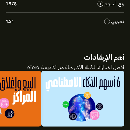
ربح السهم
1.97‎$‎
i
تجريبي
1.31
i
أهم
الإرشادات
أفضل اختياراتنا للأدلة الأكثر صلة من أكاديمية eToro