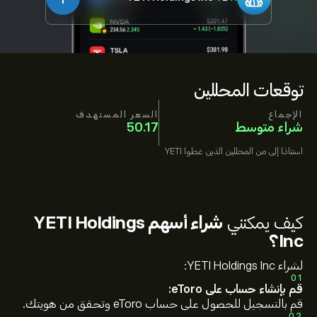
توقعات المحللين
الإجماع
السعر المستهدف
شراء متوسط
50.17
استنادًا إلى
من المحللين الذين غطوا
YETI
كيف يمكنني
شراء أسهم YETI Holdings
Inc؟
لشراء YETI Holdings Inc:
01
قم بإنشاء حساب على eToro:
قم بالتسجيل للحصول على حساب eToro وتحقق من هويتك.
02