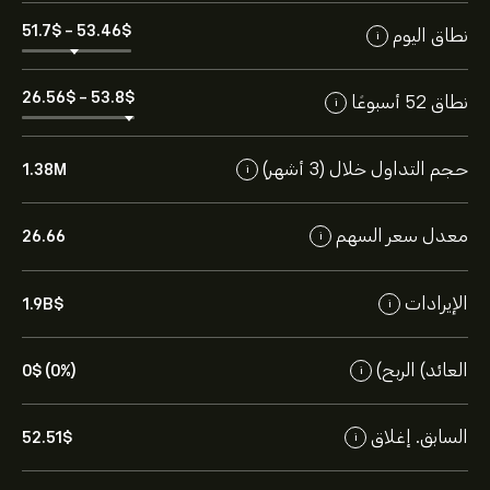
51.7‎$‎
-
53.46‎$‎
نطاق اليوم
i
26.56‎$‎
-
53.8‎$‎
نطاق 52 أسبوعًا
i
حجم التداول خلال (3 أشهر)
1.38M
i
معدل سعر السهم
26.66
i
الإيرادات
1.9B‎$‎
i
العائد) الربح)
0‎$‎ (0%)
i
السابق. إغلاق
52.51‎$‎
i