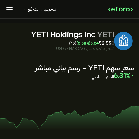
تسجيل الدخول
YETI Holdings Inc
YETI
52.55‎$‎
(1D)
(0.08%)
0.04
أسعار متأخرة حسب
NASDAQ
•
بـ USD
سعر سهم YETI - رسم بياني مباشر
‎6.31‎
الشهر الماضي