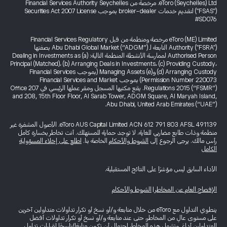
eToro (Seychelles) Ltd. مرخصة من Financial Services Authority Seychelles
("FSAS") لتقديم خدمات broker-dealer بموجب Securities Act 2007 License
#SD076
eToro (ME) Limited مرخصة ومنظمة من قبل Financial Services Regulatory
Authority ("FSRA") التابعة لـ Abu Dhabi Global Market (“ADGM”) بصفتها
Authorised Person لممارسة الأنشطة المنظمة التالية: (a) Dealing in Investments as
Principal (Matched)، (b) Arranging Deals in Investments، (c) Providing Custody،
(d) Arranging Custody و(e) Managing Assets (بموجب Financial Services
Permission Number 220073) بموجب Financial Services and Market
Regulations 2015 (“FSMR”). يقع مكتبها المسجل ومقر عملها الرئيسي في Office 207
and 208, 15th Floor Floor, Al Sarab Tower, ADGM Square, Al Maryah Island,
Abu Dhabi, United Arab Emirates (“UAE”).
eToro AUS Capital Limited ACN 612 791 803 AFSL 491139. الأصول المشفرة غير
منظمة وذات طابع مضاربي للغاية. لا توجد حماية للمستهلك. أنت تخاطر بخسارة كامل
رأس مالك. يرجى الرجوع إلى
الشروط والأحكام
الخاصة بنا.
اطلع على إخلاء المسؤولية
الكامل
الأداء السابق ليس مؤشرًا على النتائج المستقبلية.
الإفصاح العام عن المخاطر
|
الشروط والأحكام
ينطوي التداول مع eToro من خلال متابعة و/أو نسخ أو تكرار تداولات متداولين آخرين
على مستوى عالٍ من المخاطر، حتى عند متابعة و/أو نسخ أو تكرار تداولات أفضل
المتداولين أداءً. وتشمل هذه المخاطر احتمال أن تكون متابعًا/ناسخًا لقرارات تداول