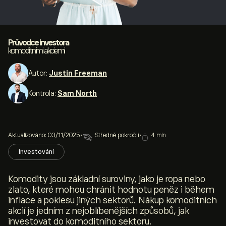
Průvodce investora
komoditními akciemi
Autor:
Justin Freeman
Kontrola:
Sam North
Aktualizováno: 03/11/2025
•
Středně pokročilí
•
4 min
Investování
Komodity jsou základní suroviny, jako je ropa nebo
zlato, které mohou chránit hodnotu peněz i během
inflace a poklesu jiných sektorů. Nákup komoditních
akcií je jedním z nejoblíbenějších způsobů, jak
investovat do komoditního sektoru.