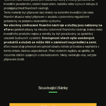
přímo, tyto nástroje, které zvyšují poměr rizika a
investiční poradenství, osobní doporučení, nabídku nebo výzvu k nákupu či
obchodem. Nabízejí vestavěnou diverzifikaci a zároveň
odměny, využít nemůžete.
prodeji jakýchkoli finančních nástrojů.
jsou cenově výhodné pro strategii typu „kup a drž“.
Na druhou stranu jsou obchody s deriváty zatíženy
Tento materiál byl připraven bez ohledu na konkrétní investiční cíle nebo
finanční situaci a nebyl připraven v souladu s právními a regulačními
dodatečnými obchodními poplatky, proto dávají investoři
požadavky na podporu nezávislého výzkumu.
vyznávající strategii „kup a drž“ přednost přímému
Ne všechny zmiňované finanční nástroje a služby jsou nabízeny na
eToro
a jakékoli odkazy na minulou výkonnost finančního nástroje, indexu nebo
nákupu podkladových aktiv.
investičního produktu nejsou a neměly by být považovány za spolehlivý
ukazatel budoucích výsledků.
Dostupnost všech výše uvedených
produktů a služeb se může lišit v závislosti na jurisdikci a zemi.
eToro nezaručuje přesnost ani úplnost obsahu tohoto průvodce a nepřebírá v
tomto ohledu žádnou odpovědnost. Před vložením kapitálu se ujistěte, že
rozumíte rizikům spojeným s obchodováním. Nikdy neriskujte více, než jste
připraveni ztratit.
Související články