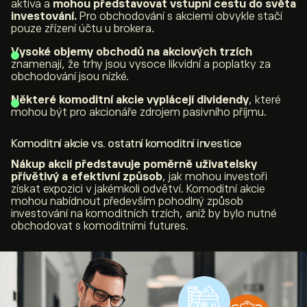
aktiva a
mohou představovat vstupní cestu do světa
investování.
Pro obchodování s akciemi obvykle stačí
pouze zřízení účtu u brokera.
Vysoké objemy obchodů na akciových trzích
znamenají, že trhy jsou vysoce likvidní a poplatky za
obchodování jsou nízké.
Některé komoditní akcie vyplácejí dividendy
, které
mohou být pro akcionáře zdrojem pasivního příjmu.
Komoditní akcie vs. ostatní komoditní investice
Nákup akcií představuje poměrně uživatelsky
přívětivý a efektivní způsob
, jak mohou investoři
získat expozici v jakémkoli odvětví. Komoditní akcie
mohou nabídnout především pohodlný způsob
investování na komoditních trzích, aniž by bylo nutné
obchodovat s komoditními futures.