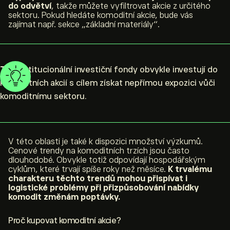
do odvětví
, takže můžete vyfiltrovat akcie z určitého
sektoru. Pokud hledáte komoditní akcie, bude vás
zajímat např. sekce „základní materiály“.
Tip:
Institucionální investiční fondy obvykle investují do
komoditních akcií s cílem získat nepřímou expozici vůči
komoditnímu sektoru.
V této oblasti je také k dispozici množství výzkumů.
Cenové trendy na komoditních trzích jsou často
dlouhodobé. Obvykle totiž odpovídají hospodářským
cyklům, které trvají spíše roky než měsíce.
K trvalému
charakteru těchto trendů mohou přispívat i
logistické problémy při přizpůsobování nabídky
komodit změnám poptávky.
Proč kupovat komoditní akcie?