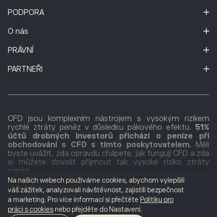
PODPORA
O nás
PRÁVNÍ
PARTNEŘI
CFD jsou komplexním nástrojem s vysokým rizikem
rychlé ztráty peněz v důsledku pákového efektu.
51%
účtů drobných investorů přichází o peníze při
obchodování s CFD s tímto poskytovatelem.
Měli
byste uvážit, zda opravdu chápete, jak fungují CFD a zda
si můžete dovolit přijmout tak vysoké riziko ztráty
peněz.
eToro (Europe) Ltd., společnost poskytující finanční
Na našich webech používáme cookies, abychom vylepšili
služby, která je povolena a regulována Kyperskou komisí
váš zážitek, analyzovali návštěvnost, zajistili bezpečnost
pro cenné papíry (CySEC) pod licencí č. 109/10.
a marketing. Pro více informací si přečtěte
Politiku pro
Registrována na Kypru pod číslem společnosti HE
práci s cookies
nebo přejděte do Nastavení.
200585. Sídlo společnosti: Neocleous Tower, třída