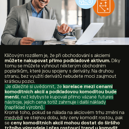
Klíčovým rozdílem je, že při obchodování s akciemi
můžete nakupovat přímo podkladové aktivum.
Díky
tomu se můžete vyhnout některým obchodním
poplatkům, které jsou spojeny s deriváty. Na druhou
stranu, bez využití derivátů nebudete moci zaujmout
krátkou pozici.
Je důležité si uvědomit, že
korelace mezi cenami
komoditních akcií a podkladovou komoditou bude
menší
, než kdybyste kupovali přímo vázané futures
nástroje, jejich cena totiž zahrnuje i další náklady
(například výrobní).
Kromě toho, pokud se nálada na akciovém trhu změní na
medvědí
ve stejnou dobu, kdy ceny komodit rostou, pak
se
ceny komoditních akcií mohou dostat do širšího
tržního výprodeje i přes rostoucí trend u komodit
.