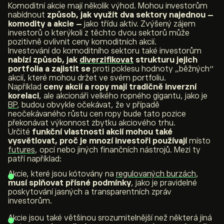
Komoditní akcie mají několik výhod. Mohou investorům
nabídnout
způsob, jak využít dva sektory najednou –
komodity a akcie –
jako třídu aktiv. Zvýšený zájem
investorů o kterýkoli z těchto dvou sektorů může
pozitivně ovlivnit ceny komoditních akcií.
Investování do komoditního sektoru také investorům
nabízí způsob, jak
diverzifikovat
strukturu jejich
portfolia a zajistit se
proti poklesu hodnoty „běžných“
akcií, které mohou držet ve svém portfoliu.
Například
ceny akcií a ropy mají tradičně
inverzní
korelaci
, ale akcionáři velkého ropného gigantu, jako je
BP
, budou obvykle očekávat, že v případě
neočekávaného růstu cen ropy bude tato pozice
překonávat výkonnost zbytku akciového trhu.
Určité
funkční vlastnosti akcií mohou také
vysvětlovat, proč je mnozí investoři používají
místo
futures
, opcí nebo jiných finančních nástrojů. Mezi ty
patří například:
Akcie, které jsou kótovány na
regulovaných burzách
,
musí splňovat přísné podmínky
, jako je pravidelné
poskytování jasných a transparentních zpráv
investorům.
Akcie jsou také většinou srozumitelnější než některá jiná