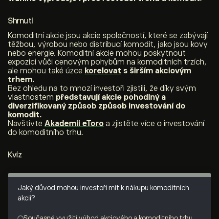
Shrnutí
Komoditní akcie jsou akcie společností, které se zabývají
těžbou, výrobou nebo distribucí komodit, jako jsou kovy
nebo energie. Komoditní akcie mohou poskytnout
expozici vůči cenovým pohybům na komoditních trzích,
ale mohou také úzce
korelovat
s širším akciovým
trhem.
Bez ohledu na to mnozí investoři zjistili, že díky svým
vlastnostem
představují akcie pohodlný a
diverzifikovaný způsob způsob investování do
komodit.
Navštivte
Akademii eToro
a zjistěte více o investování
do komoditního trhu.
Kvíz
Jaký důvod mohou investoři mít k nákupu komoditních
akcií?
Současné využití výhod akciového a komoditního trhu