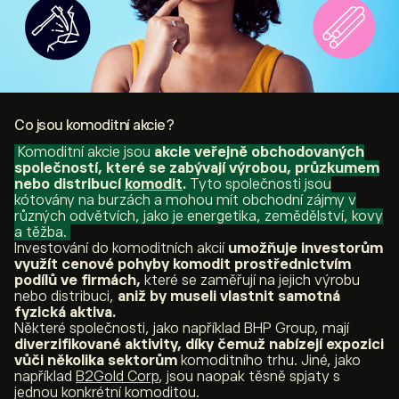
Co jsou komoditní akcie?
Komoditní akcie jsou
akcie veřejně obchodovaných
společností, které se zabývají výrobou, průzkumem
nebo distribucí
komodit
.
Tyto společnosti jsou
kótovány na burzách a mohou mít obchodní zájmy v
různých odvětvích, jako je energetika, zemědělství, kovy
a těžba.
Investování do komoditních akcií
umožňuje investorům
využít cenové pohyby komodit prostřednictvím
podílů ve firmách,
které se zaměřují na jejich výrobu
nebo distribuci,
aniž by museli vlastnit samotná
fyzická aktiva.
Některé společnosti, jako například BHP Group, mají
diverzifikované aktivity, díky čemuž nabízejí expozici
vůči několika sektorům
komoditního trhu. Jiné, jako
například
B2Gold Corp
, jsou naopak těsně spjaty s
jednou konkrétní komoditou.