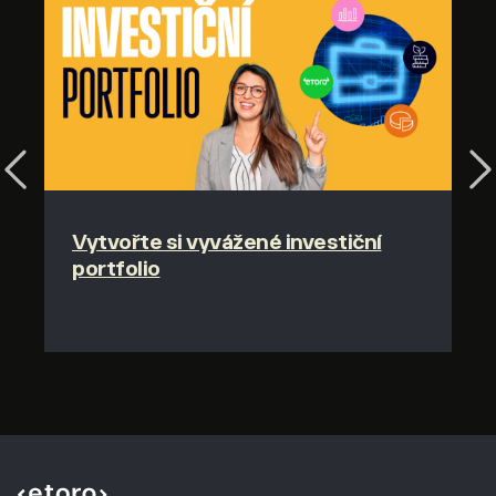
Previous
Ne
Vytvořte si vyvážené investiční
portfolio