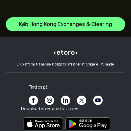
NVIDIA Corporation
Køb Hong Kong Exchanges & Clearing
Amazon.com Inc
Hjælpecenter
Microsoft
Sådan indbetaler du
Sådan fungerer CopyTrading
Apple
Sådan hæver du
Ansvarlig handel
Meta Platforms Inc
Derfor skal du vælge eToro
Åbn en konto
Hvad er gearing og margin?
Advanced Micro Devices Inc
En platform til finansiel indsigt for millioner af brugere i 75 lande.
Anmeldelser af eToro
Sådan verificerer du din konto
Cookiepolitik
Køb og salg forklaret
Karriere
Kundeservice
Privatlivspolitik
Skatterapport
Invitér en ven
Vores kontorer
Kundens sårbarhed
Regulering
Find os på
eToro Akademi
Affiliate-program
Tilgængelighed
Risikooplysning
eToro Club
Impressum
Vilkår og betingelser
Investeringsforsikring
Download vores app fra stores
Nøgleinformationsdokumenter
Smart Portfolios
Data om klager (FCA-kunder)