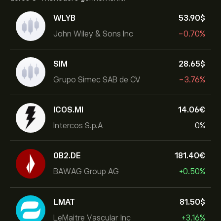
WLYB
53.90‎$‎
John Wiley & Sons Inc
-0.70%
SIM
28.65‎$‎
Grupo Simec SAB de CV
-3.76%
ICOS.MI
14.06‎€‎
Intercos S.p.A
0%
0B2.DE
181.40‎€‎
BAWAG Group AG
+0.50%
LMAT
81.50‎$‎
LeMaitre Vascular Inc
+3.16%