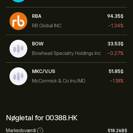
RBA
94.35‎$‎
RB Global INC
-1.34%
BOW
33.53‎$‎
Bowhead Specialty Holdings Inc
-0.27%
MKC/V.US
51.85‎$‎
McCormick & Co Inc/MD
-1.18%
Nøgletal for 00388.HK
Markedsværdi
518.26B‎$‎
i