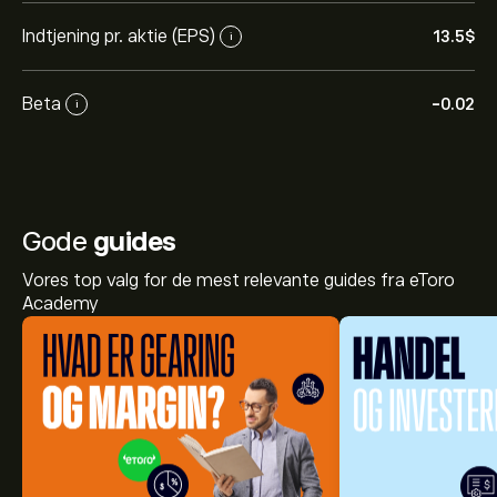
Indtjening pr. aktie (EPS)
13.5‎$‎
i
Beta
-0.02
i
Gode
guides
Vores top valg for de mest relevante guides fra eToro
Academy