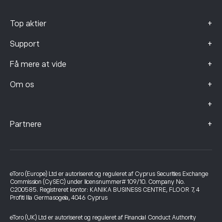
+
Top aktier
+
Support
+
Få mere at vide
+
Om os
+
+
Partnere
eToro (Europe) Ltd er autoriseret og reguleret af Cyprus Securities Exchange
Commission (CySEC) under licensnummer# 109/10. Company No.
C200585. Registreret kontor: KANIKA BUSINESS CENTRE, FLOOR 7, 4
Profiti Ilia Germasogeia, 4046 Cyprus
eToro (UK) Ltd er autoriseret og reguleret af Financial Conduct Authority