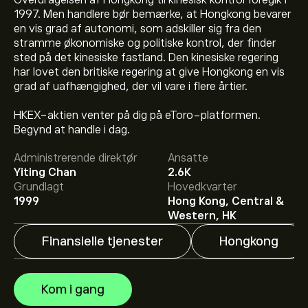
Overdragelsen af Hongkong til kinesisk kontrol foregik i
1997. Men handlere bør bemærke, at Hongkong bevarer
en vis grad af autonomi, som adskiller sig fra den
stramme økonomiske og politiske kontrol, der finder
sted på det kinesiske fastland. Den kinesiske regering
har lovet den britiske regering at give Hongkong en vis
grad af uafhængighed, der vil vare i flere årtier.
HKEX-aktien venter på dig på eToro-platformen.
Den aktuelle 00388.HK-aktiekurs er 410.00‎$‎.
Begynd at handle i dag.
Administrerende direktør
Ansatte
Yiting Chan
2.6K
Det gennemsnitlige kursmål for Hong Kong Exchanges
Grundlagt
Hovedkvarter
& Clearing er 410.00‎$‎.
Tilmeld dig
på eToro for at se
1999
Hong Kong, Central &
analytikernes aktieanbefaling og kursmål.
Western, HK
Finansielle tjenester
Hongkong
Aktieanalytikeres forventninger og prognoser for Hong
Kong Exchanges & Clearing bygger på markedstrends,
finansielle rapporter og forventet vækst. Se den nyeste
Kom i gang
prognose for aktiens kursudvikling.