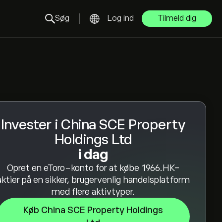
Søg
Log ind
Tilmeld dig
Invester i China SCE Property
Holdings Ltd
i dag
Opret en eToro-konto for at købe 1966.HK-
aktier på en sikker, brugervenlig handelsplatform
med flere aktivtyper.
Køb China SCE Property Holdings