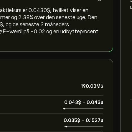
tiekurs er 0.0430‎$‎, hvilket viser en
imer og ‎2.38‎% over den seneste uge. Den
‎, og de seneste 3 måneders
P/E-værdi på -0.02 og en udbytteprocent
190.03M‎$‎
0.043‎$‎
-
0.043‎$‎
0.035‎$‎
-
0.1527‎$‎