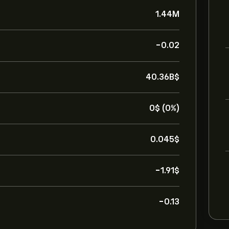
1.44M
-0.02
40.36B‎$‎
0‎$‎ (0%)
0.045‎$‎
-1.91‎$‎
-0.13