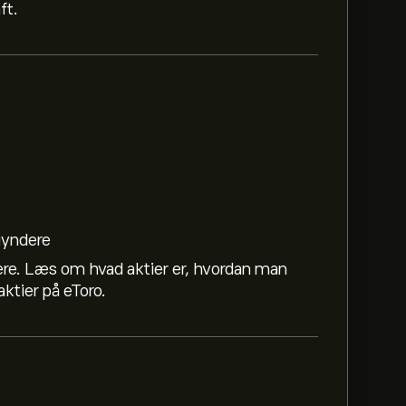
ft.
egyndere
ere. Læs om hvad aktier er, hvordan man
ktier på eToro.