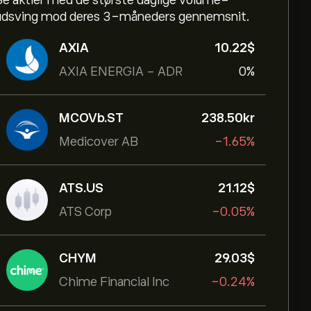
Se aktier med de største daglige volume-
udsving mod deres 3-måneders gennemsnit.
AXIA
10.22‎$‎
AXIA ENERGIA - ADR
0%
MCOVb.ST
238.50‎kr‎
Medicover AB
-1.65%
ATS.US
21.12‎$‎
ATS Corp
-0.05%
CHYM
29.03‎$‎
Chime Financial Inc
-0.24%