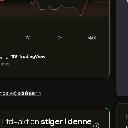
1Y
3Y
MAX
vet af
ltater
nde vejledninger >
 Ltd-aktien
stiger i denne
i