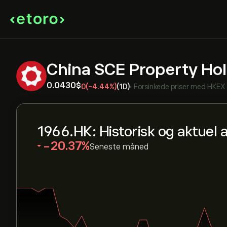
China SCE Property Hol
0.0430‎$‎
0
(-4.44%)
(1D)
•
Forsinkede priser med
HKEX
1966.HK: Historisk og aktuel 
‎-20.37‎
Seneste måned