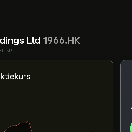
dings Ltd
1966.HK
•
i HKD
aktiekurs