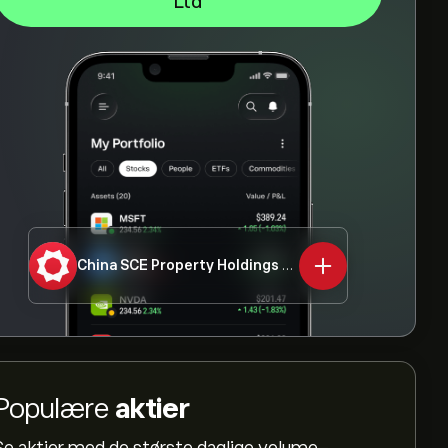
Ltd
China SCE Property Holdings Ltd
1966.HK
Populære
aktier