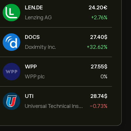
LEN.DE
24.20‎€‎
Lenzing AG
+2.76%
DOCS
27.40‎$‎
Doximity Inc.
+32.62%
WPP
27.55‎$‎
WPP plc
0%
UTI
28.74‎$‎
Universal Technical Institut
-0.73%