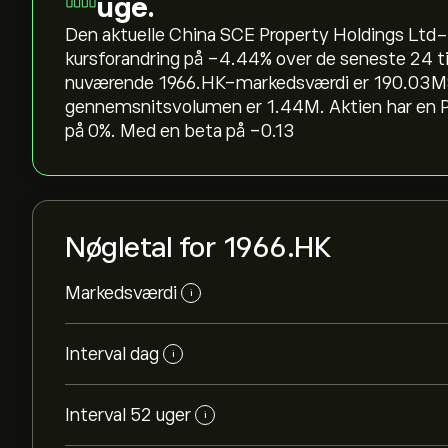
uge.
Den aktuelle China SCE Property Holdings Ltd-ak
kursforandring på ‎-4.44‎% over de seneste 24 t
nuværende 1966.HK-markedsværdi er 190.03M‎$
gennemsnitsvolumen er 1.44M. Aktien har en 
på 0%. Med en beta på -0.13
Nøgletal for 1966.HK
Markedsværdi
i
Interval dag
i
Interval 52 uger
i