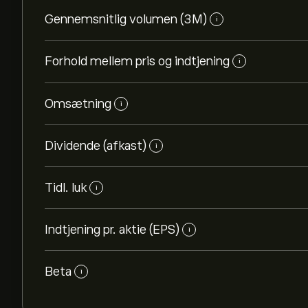
Gennemsnitlig volumen (3M)
i
Forhold mellem pris og indtjening
i
Omsætning
i
Dividende (afkast)
i
Tidl. luk
i
Indtjening pr. aktie (EPS)
i
Beta
i