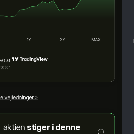
1Y
3Y
MAX
vet af
ltater
e vejledninger >
-aktien
stiger i denne
i