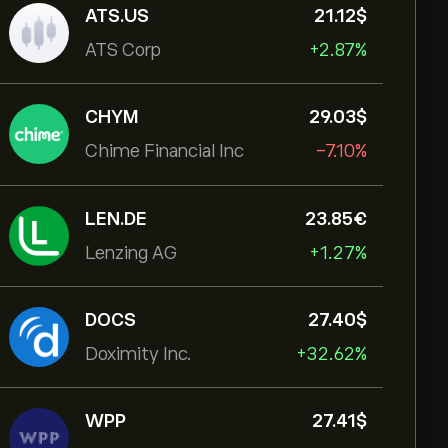
ATS.US
21.12‎$‎
ATS Corp
+2.87%
CHYM
29.03‎$‎
Chime Financial Inc
-7.10%
LEN.DE
23.85‎€‎
Lenzing AG
+1.27%
DOCS
27.40‎$‎
Doximity Inc.
+32.62%
WPP
27.41‎$‎