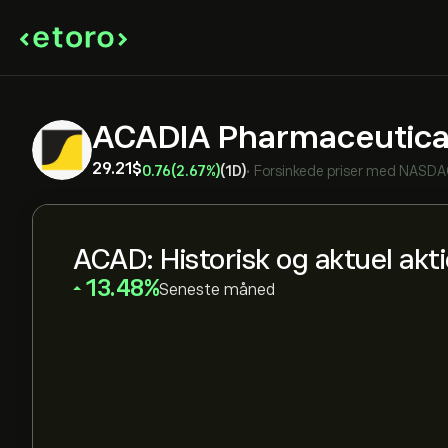
ACADIA Pharmaceutica
29.21‎$‎
0.76
(2.67%)
(1D)
•
Forsinkede priser med
NASDA
ACAD: Historisk og aktuel akt
‎13.48‎
Seneste måned