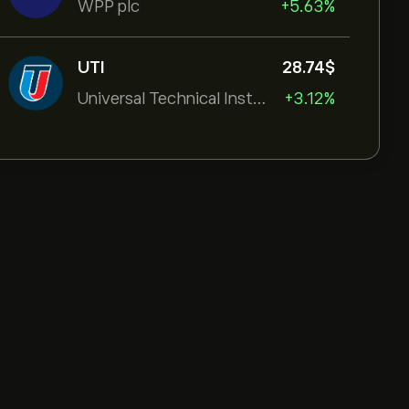
WPP plc
+5.63%
UTI
28.74‎$‎
Universal Technical Institut
+3.12%