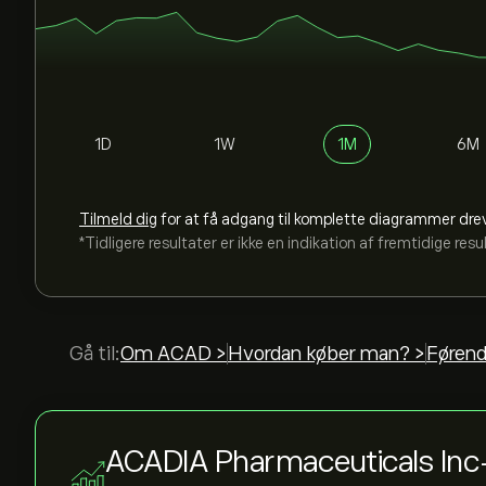
1D
1W
1M
6M
Tilmeld dig
for at få adgang til komplette diagrammer dre
*Tidligere resultater er ikke en indikation af fremtidige resu
Gå til:
Om ACAD >
Hvordan køber man? >
Førend
ACADIA Pharmaceuticals Inc