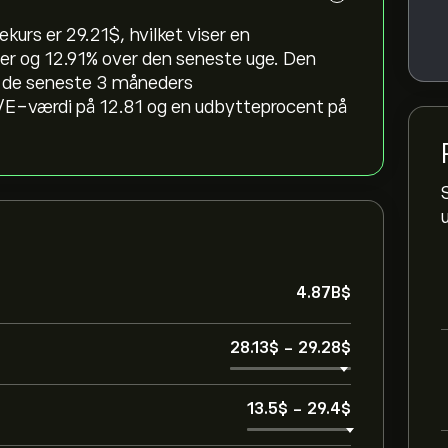
rs er 29.21‎$‎, hvilket viser en
er og ‎12.91‎% over den seneste uge. Den
 de seneste 3 måneders
/E-værdi på 12.81 og en udbytteprocent på
4.87B‎$‎
28.13‎$‎
-
29.28‎$‎
13.5‎$‎
-
29.4‎$‎