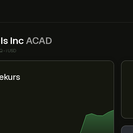
ls Inc
ACAD
Q
•
i USD
iekurs