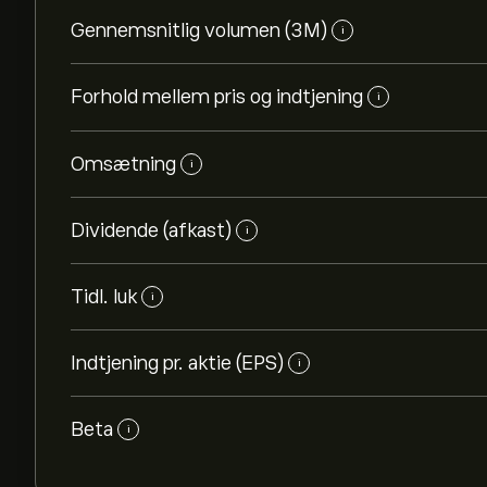
Gennemsnitlig volumen (3M)
i
Forhold mellem pris og indtjening
i
Omsætning
i
Dividende (afkast)
i
Tidl. luk
i
Indtjening pr. aktie (EPS)
i
Beta
i