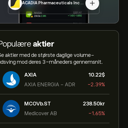
ACADIA Pharmaceuticals Inc
ACAD
Populære
aktier
Se aktier med de største daglige volume-
udsving mod deres 3-måneders gennemsnit.
AXIA
10.22‎$‎
AXIA ENERGIA - ADR
-2.39%
MCOVb.ST
238.50‎kr‎
Medicover AB
-1.65%