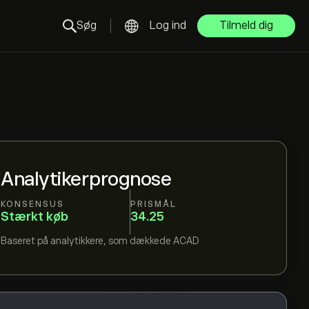
Søg
Log ind
Tilmeld dig
Analytikerprognose
KONSENSUS
PRISMÅL
Stærkt køb
34.25
Baseret på
analytikkere, som dækkede
ACAD