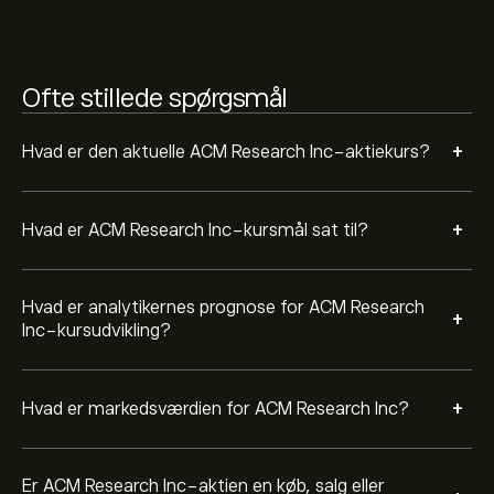
Baseret på anbefalinger fra 4 analytikere for ACMR i de
sidste 3 måneder er den overordnede konsensus
Stærkt køb.
Ofte stillede spørgsmål
+
Hvad er den aktuelle ACM Research Inc-aktiekurs?
+
Hvad er ACM Research Inc-kursmål sat til?
Hvad er analytikernes prognose for ACM Research
+
Inc-kursudvikling?
+
Hvad er markedsværdien for ACM Research Inc?
Er ACM Research Inc-aktien en køb, salg eller