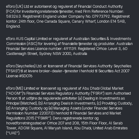
eToro (UK) Ltd er autoriseret og reguleret af Financial Conduct Authority
(FCA) for investeringsrelaterede tjenester, med Firm Reference Number:
583263. Registreret i England under Company No. 07973792. Registreret
kontor: 24th floor, One Canada Square, Canary Wharf, London E14 5AB,
England.
eToro AUS Capital Limited er reguleret af Australian Securities & Investments
Commission (ASIC) for levering af finansielle tjenester og produkter. Australian
Financial Services Licence number: 491139. Registered Office: Level 3, 60
Castlereagh Street, Sydney NSW 2000, Australia
eToro (Seychelles) Ltd. er licenseret af Financial Services Authority Seychelles
("FSAS") til at levere broker-dealer-tjenester i henhold til Securities Act 2007
License #SD076
eToro (ME) Limited er licenseret og reguleret af Abu Dhabi Global Market
(“ADGM”)’s Financial Services Regulatory Authority ("FSRA") som Authorised
Person til at udføre de regulerede aktiviteter (a) Dealing in Investments as
Principal (Matched), (b) Arranging Deals in Investments, (c) Providing Custody,
(d) Arranging Custody og (e) Managing Assets (under Financial Services
Permission Number 220073) i henhold til Financial Services and Market
Regulations 2015 (“FSMR”). Dens registrerede kontor og
hovedforretningssted er Office 207 and 208, 15th Floor Floor, Al Sarab
Tower, ADGM Square, Al Maryah Island, Abu Dhabi, United Arab Emirates
(“UAE”).