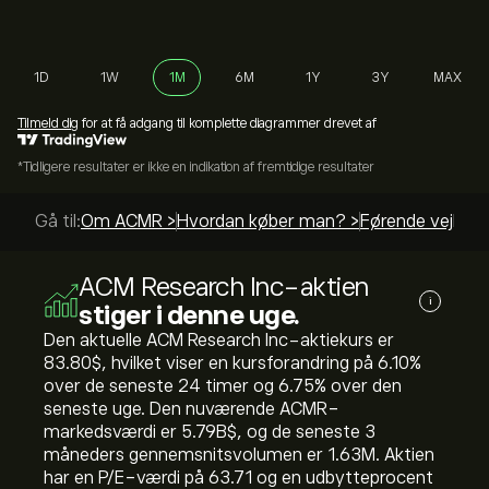
1D
1W
1M
6M
1Y
3Y
MAX
Tilmeld dig
for at få adgang til komplette diagrammer drevet af
*Tidligere resultater er ikke en indikation af fremtidige resultater
Gå til:
Om ACMR >
Hvordan køber man? >
Førende vejledn
ACM Research Inc-aktien
i
stiger i denne uge.
Den aktuelle ACM Research Inc-aktiekurs er
83.80‎$‎, hvilket viser en kursforandring på ‎6.10‎%
over de seneste 24 timer og ‎6.75‎% over den
seneste uge. Den nuværende ACMR-
markedsværdi er 5.79B‎$‎, og de seneste 3
måneders gennemsnitsvolumen er 1.63M. Aktien
har en P/E-værdi på 63.71 og en udbytteprocent