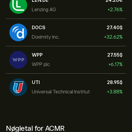
LEN.DE
24.20‎€‎
Lenzing AG
+2.76%
DOCS
27.40‎$‎
Doximity Inc.
+32.62%
WPP
27.55‎$‎
WPP plc
+6.17%
UTI
28.95‎$‎
Universal Technical Institut
+3.88%
Nøgletal for ACMR