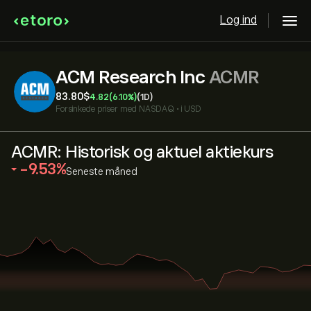
Log ind
ACM Research Inc
ACMR
83.80‎$‎
4.82
(6.10%)
(1D)
Forsinkede priser med
NASDAQ
•
i USD
ACMR: Historisk og aktuel aktiekurs
‎-9.53‎
Seneste måned