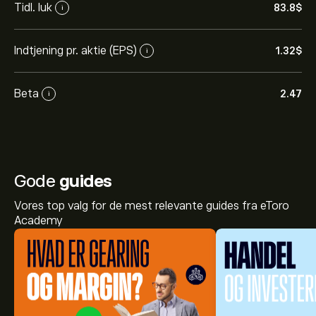
Tidl. luk
83.8‎$‎
i
Indtjening pr. aktie (EPS)
1.32‎$‎
i
Beta
2.47
i
Gode
guides
Vores top valg for de mest relevante guides fra eToro
Academy