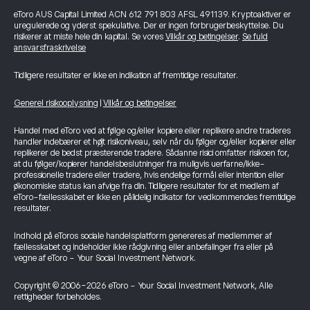
eToro AUS Capital Limited ACN 612 791 803 AFSL 491139. Kryptoaktiver er
uregulerede og yderst spekulative. Der er ingen forbrugerbeskyttelse. Du
risikerer at miste hele din kapital. Se vores
Vilkår og betingelser
.
Se fuld
ansvarsfraskrivelse
Tidligere resultater er ikke en indikation af fremtidige resultater.
Generel risikooplysning
|
Vilkår og betingelser
Handel med eToro ved at følge og/eller kopiere eller replikere andre traderes
handler indebærer et højt risikoniveau, selv når du følger og/eller kopierer eller
replikerer de bedst præsterende tradere. Sådanne risici omfatter risikoen for,
at du følger/kopierer handelsbeslutninger fra muligvis uerfarne/ikke-
professionelle tradere eller tradere, hvis endelige formål eller intention eller
økonomiske status kan afvige fra din. Tidligere resultater for et medlem af
eToro-fællesskabet er ikke en pålidelig indikator for vedkommendes fremtidige
resultater.
Indhold på eToros sociale handelsplatform genereres af medlemmer af
fællesskabet og indeholder ikke rådgivning eller anbefalinger fra eller på
vegne af eToro - Your Social Investment Network.
Copyright © 2006-2026 eToro - Your Social Investment Network, Alle
rettigheder forbeholdes.