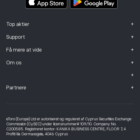
+
Top aktier
+
Support
+
Få mere at vide
+
Om os
+
+
Partnere
eToro (Europe) Ltd er autoriseret og reguleret af Cyprus Securities Exchange
Commission (CySEC) under licensnummer# 109/10. Company No.
C200585. Registreret kontor: KANIKA BUSINESS CENTRE, FLOOR 7, 4
Profiti Ilia Germasogeia, 4046 Cyprus