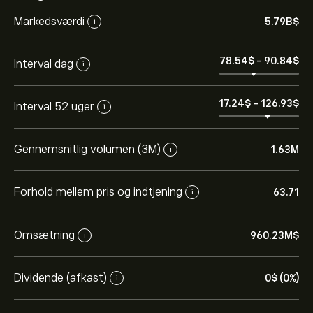
Markedsværdi
5.79B‎$‎
i
78.54‎$‎
-
90.84‎$‎
Interval dag
i
17.24‎$‎
-
126.93‎$‎
Interval 52 uger
i
Gennemsnitlig volumen (3M)
1.63M
i
Forhold mellem pris og indtjening
63.71
i
Omsætning
960.23M‎$‎
i
Dividende (afkast)
0‎$‎ (0%)
i