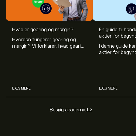
Hvad er gearing og margin?
En guide til hande
aktier for begyn
Hvordan fungerer gearing og
margin? Vi forklarer, hvad gearing
I denne guide k
er, og hvordan investorer kan
aktier for begy
bruge gearing og margin til at
hvad aktier er, 
øge deres købekraft.
investerer i akti
man handler med 
LÆS MERE
LÆS MERE
Besøg akademiet >