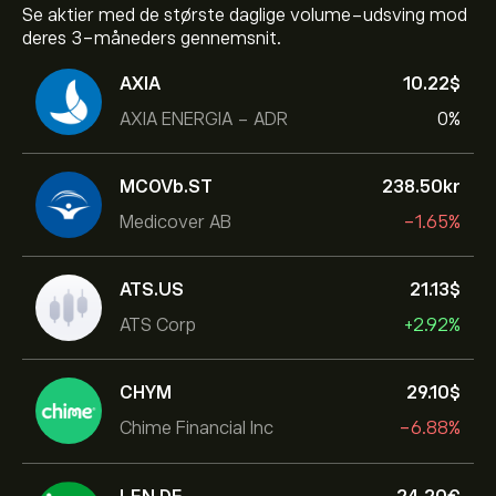
Se aktier med de største daglige volume-udsving mod
deres 3-måneders gennemsnit.
AXIA
10.22‎$‎
AXIA ENERGIA - ADR
0%
MCOVb.ST
238.50‎kr‎
Medicover AB
-1.65%
ATS.US
21.13‎$‎
ATS Corp
+2.92%
CHYM
29.10‎$‎
Chime Financial Inc
-6.88%