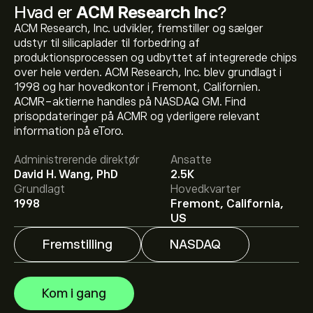
Hvad er
ACM Research Inc
?
ACM Research, Inc. udvikler, fremstiller og sælger
udstyr til silicaplader til forbedring af
produktionsprocessen og udbyttet af integrerede chips
over hele verden. ACM Research, Inc. blev grundlagt i
1998 og har hovedkontor i Fremont, Californien.
ACMR-aktierne handles på NASDAQ GM. Find
Den aktuelle ACMR-aktiekurs er 83.80‎$‎.
prisopdateringer på ACMR og yderligere relevant
information på eToro.
Administrerende direktør
Ansatte
Det gennemsnitlige kursmål for ACM Research Inc er
David H. Wang, PhD
2.5K
83.80‎$‎.
Tilmeld dig
på eToro for at se analytikernes
Grundlagt
Hovedkvarter
aktieanbefaling og kursmål.
1998
Fremont, California,
US
Aktieanalytikeres forventninger og prognoser for ACM
Research Inc bygger på markedstrends, finansielle
Fremstilling
NASDAQ
rapporter og forventet vækst. Se den nyeste prognose
for aktiens kursudvikling.
Markedsværdien af ACM Research Inc er 5.79B‎$‎ USD
Kom i gang