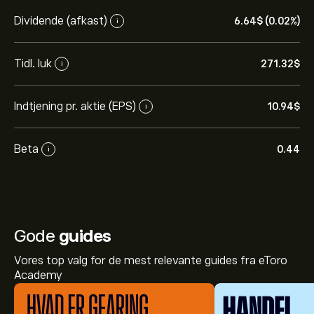
Dividende (afkast)
6.64‎$‎ (0.02%)
i
Tidl. luk
271.32‎$‎
i
Indtjening pr. aktie (EPS)
10.94‎$‎
i
Beta
0.44
i
Gode
guides
Vores top valg for de mest relevante guides fra eToro
Academy