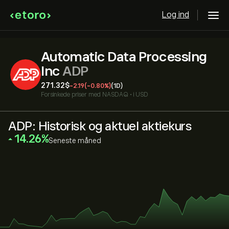
Log ind
Automatic Data Processing
Inc
ADP
271.32‎$‎
-2.19
(-0.80%)
(1D)
Forsinkede priser med
NASDAQ
•
i USD
ADP: Historisk og aktuel aktiekurs
‎14.26‎
Seneste måned