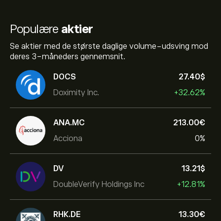
Populære
aktier
Se aktier med de største daglige volume-udsving mod
deres 3-måneders gennemsnit.
DOCS
27.40‎$‎
Doximity Inc.
+32.62%
ANA.MC
213.00‎€‎
Acciona
0%
DV
13.21‎$‎
DoubleVerify Holdings Inc
+12.81%
RHK.DE
13.30‎€‎