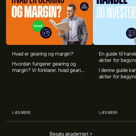
Hvad er gearing og margin?
En guide til hande
aktier for begyn
Hvordan fungerer gearing og
margin? Vi forklarer, hvad gearing
I denne guide k
er, og hvordan investorer kan
aktier for begy
bruge gearing og margin til at
hvad aktier er, 
øge deres købekraft.
investerer i akti
man handler med 
LÆS MERE
LÆS MERE
Besøg akademiet >