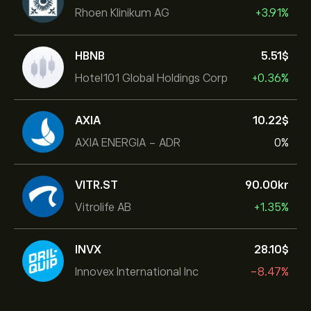
Rhoen Klinikum AG
+3.91%
HBNB
5.51‎$‎
Hotel101 Global Holdings Corp
+0.36%
AXIA
10.22‎$‎
AXIA ENERGIA - ADR
0%
VITR.ST
90.00‎kr‎
Vitrolife AB
+1.35%
INVX
28.10‎$‎
Innovex International Inc
-8.47%