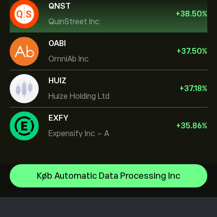
QNST
+
38.50
%
QuinStreet Inc
OABI
+
37.50
%
OmniAb Inc
HUIZ
+
37.18
%
Huize Holding Ltd
EXFY
+
35.86
%
Expensify Inc - A
NVIDIA Corporation
Køb Automatic Data Processing Inc
Amazon.com Inc
Hjælpecenter
Microsoft
Sådan indbetaler du
Sådan fungerer CopyTrading
Apple