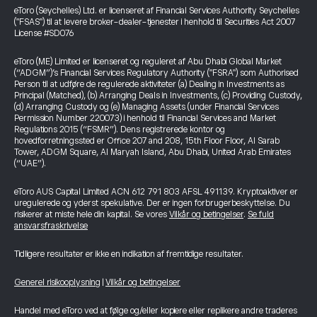
eToro (Seychelles) Ltd. er licenseret af Financial Services Authority Seychelles
("FSAS") til at levere broker-dealer-tjenester i henhold til Securities Act 2007
License #SD076
eToro (ME) Limited er licenseret og reguleret af Abu Dhabi Global Market
(“ADGM”)’s Financial Services Regulatory Authority ("FSRA") som Authorised
Person til at udføre de regulerede aktiviteter (a) Dealing in Investments as
Principal (Matched), (b) Arranging Deals in Investments, (c) Providing Custody,
(d) Arranging Custody og (e) Managing Assets (under Financial Services
Permission Number 220073) i henhold til Financial Services and Market
Regulations 2015 (“FSMR”). Dens registrerede kontor og
hovedforretningssted er Office 207 and 208, 15th Floor Floor, Al Sarab
Tower, ADGM Square, Al Maryah Island, Abu Dhabi, United Arab Emirates
(“UAE”).
eToro AUS Capital Limited ACN 612 791 803 AFSL 491139. Kryptoaktiver er
uregulerede og yderst spekulative. Der er ingen forbrugerbeskyttelse. Du
risikerer at miste hele din kapital. Se vores
Vilkår og betingelser
.
Se fuld
ansvarsfraskrivelse
Tidligere resultater er ikke en indikation af fremtidige resultater.
Generel risikooplysning
|
Vilkår og betingelser
Handel med eToro ved at følge og/eller kopiere eller replikere andre traderes