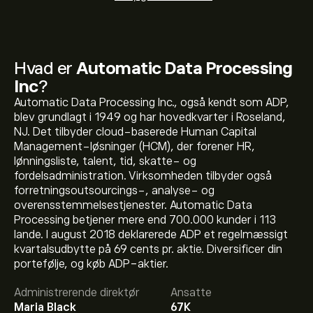
Hvad er
Automatic Data Processing
Inc
?
Automatic Data Processing Inc., også kendt som ADP,
blev grundlagt i 1949 og har hovedkvarter i Roseland,
NJ. Det tilbyder cloud-baserede Human Capital
Management-løsninger (HCM), der forener HR,
lønningsliste, talent, tid, skatte- og
fordelsadministration. Virksomheden tilbyder også
forretningsoutsourcings-, analyse- og
overensstemmelsestjenester. Automatic Data
Processing betjener mere end 700.000 kunder i 113
lande. I august 2018 deklarerede ADP et regelmæssigt
kvartalsudbytte på 69 cents pr. aktie. Diversificer din
Den aktuelle ADP-aktiekurs er 271.32‎$‎.
portefølje, og køb ADP-aktier.
Administrerende direktør
Ansatte
Maria Black
67K