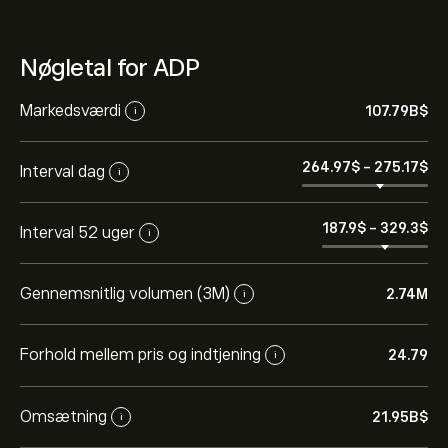
Nøgletal for ADP
Markedsværdi
107.79B‎$‎
i
264.97‎$‎
-
275.17‎$‎
Interval dag
i
187.9‎$‎
-
329.3‎$‎
Interval 52 uger
i
Gennemsnitlig volumen (3M)
2.74M
i
Forhold mellem pris og indtjening
24.79
i
Omsætning
21.95B‎$‎
i