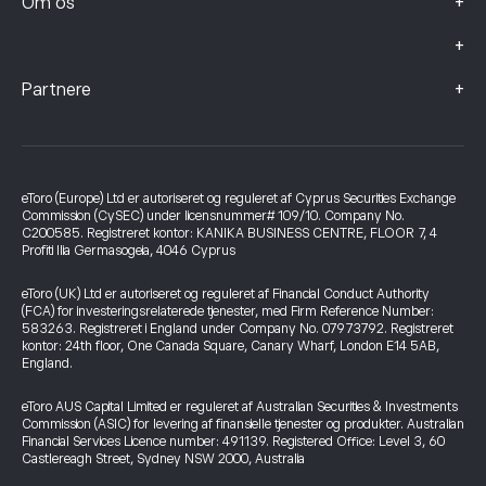
+
Om os
+
+
Partnere
eToro (Europe) Ltd er autoriseret og reguleret af Cyprus Securities Exchange
Commission (CySEC) under licensnummer# 109/10. Company No.
C200585. Registreret kontor: KANIKA BUSINESS CENTRE, FLOOR 7, 4
Profiti Ilia Germasogeia, 4046 Cyprus
eToro (UK) Ltd er autoriseret og reguleret af Financial Conduct Authority
(FCA) for investeringsrelaterede tjenester, med Firm Reference Number:
583263. Registreret i England under Company No. 07973792. Registreret
kontor: 24th floor, One Canada Square, Canary Wharf, London E14 5AB,
England.
eToro AUS Capital Limited er reguleret af Australian Securities & Investments
Commission (ASIC) for levering af finansielle tjenester og produkter. Australian
Financial Services Licence number: 491139. Registered Office: Level 3, 60
Castlereagh Street, Sydney NSW 2000, Australia