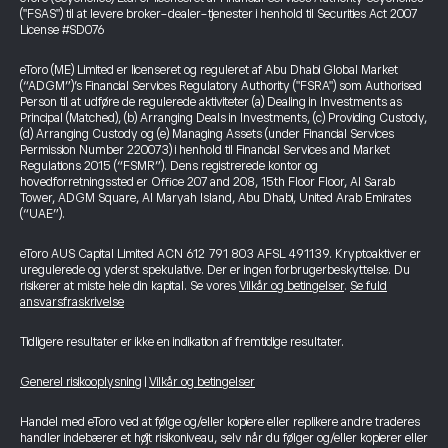
("FSAS") til at levere broker-dealer-tjenester i henhold til Securities Act 2007
License #SD076
eToro (ME) Limited er licenseret og reguleret af Abu Dhabi Global Market
(“ADGM”)’s Financial Services Regulatory Authority ("FSRA") som Authorised
Person til at udføre de regulerede aktiviteter (a) Dealing in Investments as
Principal (Matched), (b) Arranging Deals in Investments, (c) Providing Custody,
(d) Arranging Custody og (e) Managing Assets (under Financial Services
Permission Number 220073) i henhold til Financial Services and Market
Regulations 2015 (“FSMR”). Dens registrerede kontor og
hovedforretningssted er Office 207 and 208, 15th Floor Floor, Al Sarab
Tower, ADGM Square, Al Maryah Island, Abu Dhabi, United Arab Emirates
(“UAE”).
eToro AUS Capital Limited ACN 612 791 803 AFSL 491139. Kryptoaktiver er
uregulerede og yderst spekulative. Der er ingen forbrugerbeskyttelse. Du
risikerer at miste hele din kapital. Se vores
Vilkår og betingelser
.
Se fuld
ansvarsfraskrivelse
Tidligere resultater er ikke en indikation af fremtidige resultater.
Generel risikooplysning
|
Vilkår og betingelser
Handel med eToro ved at følge og/eller kopiere eller replikere andre traderes
handler indebærer et højt risikoniveau, selv når du følger og/eller kopierer eller