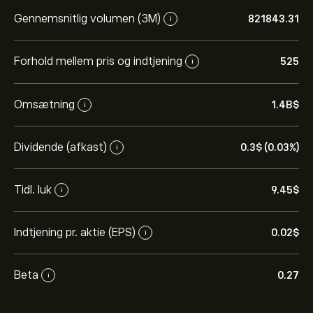
Gennemsnitlig volumen (3M)
821843.31
i
Forhold mellem pris og indtjening
525
i
Omsætning
1.4B‎$‎
i
Dividende (afkast)
0.3‎$‎ (0.03%)
i
Tidl. luk
9.45‎$‎
i
Indtjening pr. aktie (EPS)
0.02‎$‎
i
Beta
0.27
i