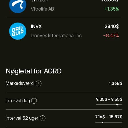
Vitrolife AB
+1.35%
INVX
28.10‎$‎
Innovex International Inc
-8.47%
Nøgletal for AGRO
Markedsværdi
1.36B‎$‎
i
9.05‎$‎
-
9.55‎$‎
Interval dag
i
7.16‎$‎
-
15.87‎$‎
Interval 52 uger
i