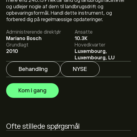
mere end 246.139 hektar land og landbrugsfaciliteter
og udlejer nogle af dem til landbrugsdrift og
Den aktuelle AGRO-aktiekurs er 9.45‎$‎.
opbevaringsformål. Handl dette instrument, og
forbered dig på regelmæssige opdateringer.
Administrerende direktør
Ansatte
Det gennemsnitlige kursmål for Adecoagro S.A. er
Mariano Bosch
10.3K
9.45‎$‎.
Tilmeld dig
på eToro for at se analytikernes
Grundlagt
Hovedkvarter
aktieanbefaling og kursmål.
2010
Luxembourg,
Luxembourg, LU
Aktieanalytikeres forventninger og prognoser for
Adecoagro S.A. bygger på markedstrends, finansielle
Behandling
NYSE
rapporter og forventet vækst. Se den nyeste prognose
for aktiens kursudvikling.
Markedsværdien af Adecoagro S.A. er 1.36B‎$‎ USD
Kom i gang
Ofte stillede spørgsmål