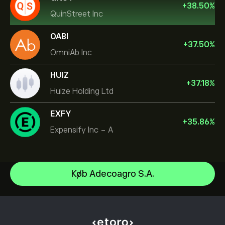
+
38.50
%
QuinStreet Inc
OABI
+
37.50
%
OmniAb Inc
HUIZ
+
37.18
%
Huize Holding Ltd
EXFY
+
35.86
%
Expensify Inc - A
NVIDIA Corporation
Køb Adecoagro S.A.
Amazon.com Inc
Hjælpecenter
Microsoft
Sådan indbetaler du
Sådan fungerer CopyTrading
Apple
Sådan hæver du