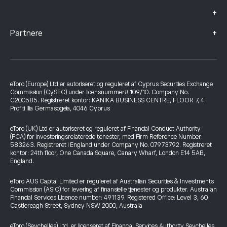
+
+
Partnere
eToro (Europe) Ltd er autoriseret og reguleret af Cyprus Securities Exchange
Commission (CySEC) under licensnummer# 109/10. Company No.
C200585. Registreret kontor: KANIKA BUSINESS CENTRE, FLOOR 7, 4
Profiti Ilia Germasogeia, 4046 Cyprus
eToro (UK) Ltd er autoriseret og reguleret af Financial Conduct Authority
(FCA) for investeringsrelaterede tjenester, med Firm Reference Number:
583263. Registreret i England under Company No. 07973792. Registreret
kontor: 24th floor, One Canada Square, Canary Wharf, London E14 5AB,
England.
eToro AUS Capital Limited er reguleret af Australian Securities & Investments
Commission (ASIC) for levering af finansielle tjenester og produkter. Australian
Financial Services Licence number: 491139. Registered Office: Level 3, 60
Castlereagh Street, Sydney NSW 2000, Australia
eToro (Seychelles) Ltd. er licenseret af Financial Services Authority Seychelles