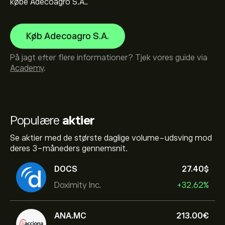
købe Adecoagro S.A..
Køb Adecoagro S.A.
På jagt efter flere informationer? Tjek vores guide via
Academy
.
Populære
aktier
Se aktier med de største daglige volume-udsving mod
deres 3-måneders gennemsnit.
DOCS
27.40‎$‎
Doximity Inc.
+32.62%
ANA.MC
213.00‎€‎