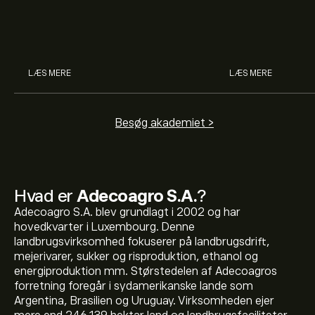
bruge gearing og margin til at
hvad aktier er, 
øge deres købekraft.
investerer i akti
man handler med 
LÆS MERE
LÆS MERE
Besøg akademiet >
Hvad er
Adecoagro S.A.
?
Adecoagro S.A. blev grundlagt i 2002 og har
hovedkvarter i Luxembourg. Denne
landbrugsvirksomhed fokuserer på landbrugsdrift,
mejerivarer, sukker og risproduktion, ethanol og
energiproduktion mm. Størstedelen af Adecoagros
forretning foregår i sydamerikanske lande som
Argentina, Brasilien og Uruguay. Virksomheden ejer