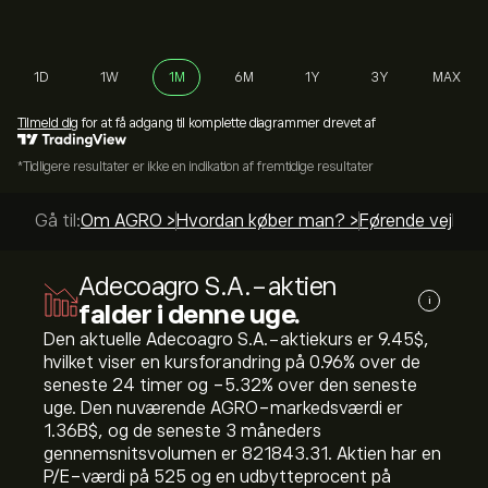
1D
1W
1M
6M
1Y
3Y
MAX
Tilmeld dig
for at få adgang til komplette diagrammer drevet af
*Tidligere resultater er ikke en indikation af fremtidige resultater
Gå til:
Om AGRO >
Hvordan køber man? >
Førende vejledn
Adecoagro S.A.-aktien
i
falder i denne uge.
Den aktuelle Adecoagro S.A.-aktiekurs er 9.45‎$‎,
hvilket viser en kursforandring på ‎0.96‎% over de
seneste 24 timer og ‎-5.32‎% over den seneste
uge. Den nuværende AGRO-markedsværdi er
1.36B‎$‎, og de seneste 3 måneders
gennemsnitsvolumen er 821843.31. Aktien har en
P/E-værdi på 525 og en udbytteprocent på