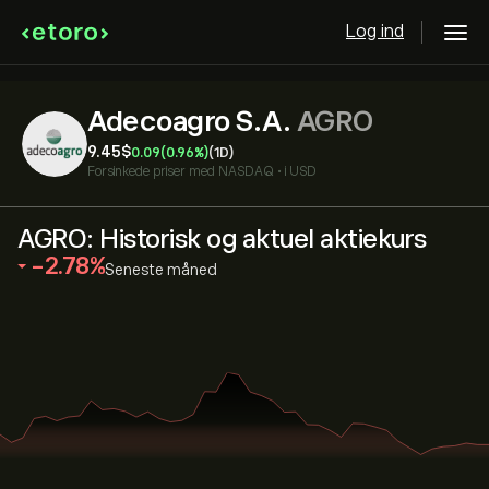
Log ind
Adecoagro S.A.
AGRO
9.45‎$‎
0.09
(0.96%)
(1D)
Forsinkede priser med
NASDAQ
•
i USD
AGRO: Historisk og aktuel aktiekurs
‎-2.78‎
Seneste måned