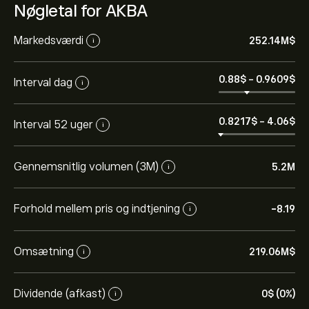
Nøgletal for AKBA
Markedsværdi
252.14M‎$‎
i
0.88‎$‎
-
0.9609‎$‎
Interval dag
i
0.8217‎$‎
-
4.06‎$‎
Interval 52 uger
i
Gennemsnitlig volumen (3M)
5.2M
i
Forhold mellem pris og indtjening
-8.19
i
Omsætning
219.06M‎$‎
i
Dividende (afkast)
0‎$‎ (0%)
i