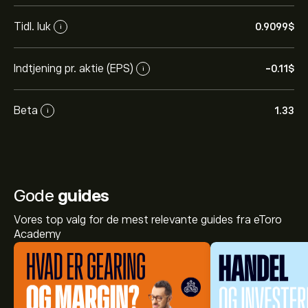
Tidl. luk
0.9099‎$‎
i
Indtjening pr. aktie (EPS)
-0.11‎$‎
i
Beta
1.33
i
Gode
guides
Vores top valg for de mest relevante guides fra eToro
Academy