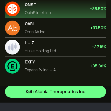
QNST
+
38.50
%
QuinStreet Inc
OABI
+
37.50
%
OmniAb Inc
HUIZ
+
37.18
%
Huize Holding Ltd
EXFY
+
35.86
%
Expensify Inc - A
NVIDIA Corporation
Køb Akebia Therapeutics Inc
Amazon.com Inc
Hjælpecenter
Microsoft
Sådan indbetaler du
Sådan fungerer CopyTrading