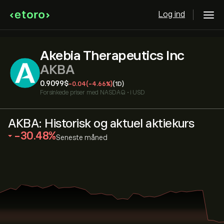
Log ind
Akebia Therapeutics Inc
AKBA
0.9099‎$‎
-0.04
(-4.66%)
(1D)
Forsinkede priser med
NASDAQ
•
i USD
AKBA: Historisk og aktuel aktiekurs
‎-30.48‎
Seneste måned