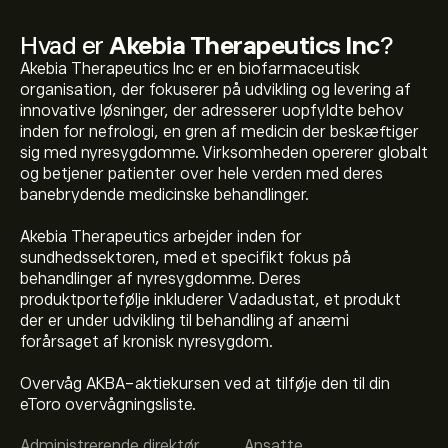
Hvad er
Akebia Therapeutics Inc
?
Akebia Therapeutics Inc er en biofarmaceutisk
organisation, der fokuserer på udvikling og levering af
innovative løsninger, der adresserer uopfyldte behov
inden for nefrologi, en gren af medicin der beskæftiger
sig med nyresygdomme. Virksomheden opererer globalt
og betjener patienter over hele verden med deres
banebrydende medicinske behandlinger.
Akebia Therapeutics arbejder inden for
sundhedssektoren, med et specifikt fokus på
behandlinger af nyresygdomme. Deres
produktportefølje inkluderer Vadadustat, et produkt
der er under udvikling til behandling af anæmi
forårsaget af kronisk nyresygdom.
Overvåg AKBA-aktiekursen ved at tilføje den til din
Den aktuelle AKBA-aktiekurs er 0.9099‎$‎.
eToro overvågningsliste.
Administrerende direktør
Ansatte