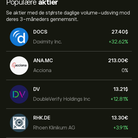
Populære
aktier
Se aktier med de største daglige volume-udsving mod
deres 3-måneders gennemsnit.
DOCS
27.40‎$‎
Doximity Inc.
+32.62%
ANA.MC
213.00‎€‎
Acciona
0%
DV
13.21‎$‎
DoubleVerify Holdings Inc
+12.81%
RHK.DE
13.30‎€‎
Rhoen Klinikum AG
+3.91%