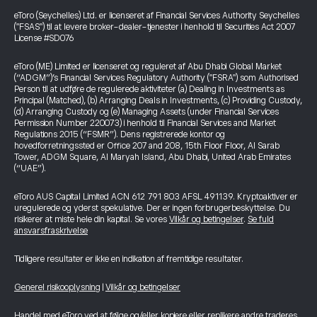
eToro (Seychelles) Ltd. er licenseret af Financial Services Authority Seychelles
("FSAS") til at levere broker-dealer-tjenester i henhold til Securities Act 2007
License #SD076
eToro (ME) Limited er licenseret og reguleret af Abu Dhabi Global Market
(“ADGM”)’s Financial Services Regulatory Authority ("FSRA") som Authorised
Person til at udføre de regulerede aktiviteter (a) Dealing in Investments as
Principal (Matched), (b) Arranging Deals in Investments, (c) Providing Custody,
(d) Arranging Custody og (e) Managing Assets (under Financial Services
Permission Number 220073) i henhold til Financial Services and Market
Regulations 2015 (“FSMR”). Dens registrerede kontor og
hovedforretningssted er Office 207 and 208, 15th Floor Floor, Al Sarab
Tower, ADGM Square, Al Maryah Island, Abu Dhabi, United Arab Emirates
(“UAE”).
eToro AUS Capital Limited ACN 612 791 803 AFSL 491139. Kryptoaktiver er
uregulerede og yderst spekulative. Der er ingen forbrugerbeskyttelse. Du
risikerer at miste hele din kapital. Se vores
Vilkår og betingelser
.
Se fuld
ansvarsfraskrivelse
Tidligere resultater er ikke en indikation af fremtidige resultater.
Generel risikooplysning
|
Vilkår og betingelser
Handel med eToro ved at følge og/eller kopiere eller replikere andre traderes