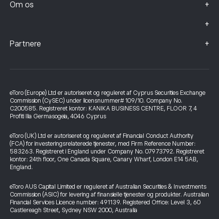
+
Om os
+
+
Partnere
eToro (Europe) Ltd er autoriseret og reguleret af Cyprus Securities Exchange
Commission (CySEC) under licensnummer# 109/10. Company No.
C200585. Registreret kontor: KANIKA BUSINESS CENTRE, FLOOR 7, 4
Profiti Ilia Germasogeia, 4046 Cyprus
eToro (UK) Ltd er autoriseret og reguleret af Financial Conduct Authority
(FCA) for investeringsrelaterede tjenester, med Firm Reference Number:
583263. Registreret i England under Company No. 07973792. Registreret
kontor: 24th floor, One Canada Square, Canary Wharf, London E14 5AB,
England.
eToro AUS Capital Limited er reguleret af Australian Securities & Investments
Commission (ASIC) for levering af finansielle tjenester og produkter. Australian
Financial Services Licence number: 491139. Registered Office: Level 3, 60
Castlereagh Street, Sydney NSW 2000, Australia