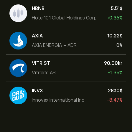
HBNB
5.51‎$‎
Hotel101 Global Holdings Corp
+0.36%
AXIA
10.22‎$‎
AXIA ENERGIA - ADR
0%
VITR.ST
90.00‎kr‎
Vitrolife AB
+1.35%
INVX
28.10‎$‎
Innovex International Inc
-8.47%