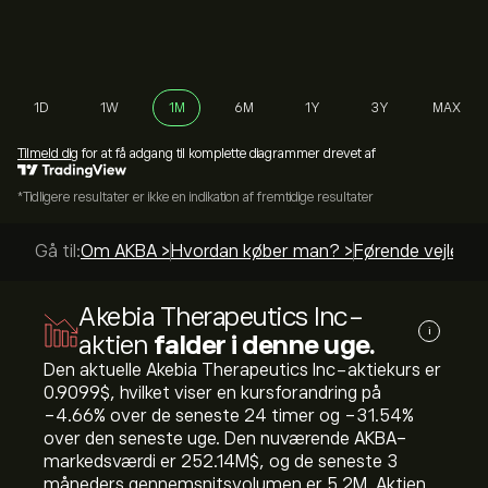
1D
1W
1M
6M
1Y
3Y
MAX
Tilmeld dig
for at få adgang til komplette diagrammer drevet af
*Tidligere resultater er ikke en indikation af fremtidige resultater
Gå til:
Om AKBA >
Hvordan køber man? >
Førende vejledni
Akebia Therapeutics Inc-
i
aktien
falder i denne uge.
Den aktuelle Akebia Therapeutics Inc-aktiekurs er
0.9099‎$‎, hvilket viser en kursforandring på
‎-4.66‎% over de seneste 24 timer og ‎-31.54‎%
over den seneste uge. Den nuværende AKBA-
markedsværdi er 252.14M‎$‎, og de seneste 3
måneders gennemsnitsvolumen er 5.2M. Aktien