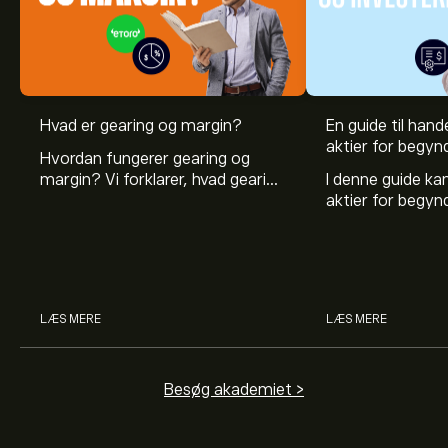
Hvad er gearing og margin?
En guide til hande
aktier for begyn
Hvordan fungerer gearing og
margin? Vi forklarer, hvad gearing
I denne guide k
er, og hvordan investorer kan
aktier for begy
bruge gearing og margin til at
hvad aktier er, 
øge deres købekraft.
investerer i akti
man handler med 
LÆS MERE
LÆS MERE
Besøg akademiet >