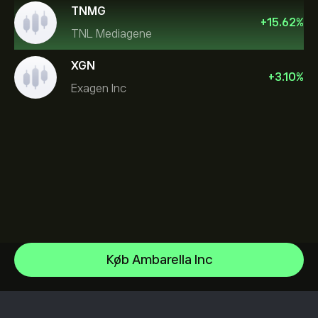
TNMG
+
15.62
%
TNL Mediagene
XGN
+
3.10
%
Exagen Inc
Sandisk Corp/DE
Køb Ambarella Inc
Apple
Hjælpecenter
Alphabet
Sådan indbetaler du
Sådan fungerer CopyTrading
Meta Platforms Inc