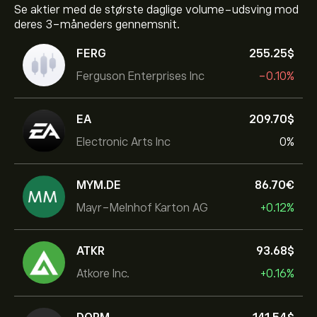
Se aktier med de største daglige volume-udsving mod
deres 3-måneders gennemsnit.
FERG
255.25‎$‎
Ferguson Enterprises Inc
-0.10%
EA
209.70‎$‎
Electronic Arts Inc
0%
MYM.DE
86.70‎€‎
Mayr-Melnhof Karton AG
+0.12%
ATKR
93.68‎$‎
Atkore Inc.
+0.16%