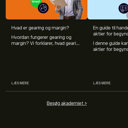
Hvad er gearing og margin?
En guide til hande
aktier for begyn
Hvordan fungerer gearing og
margin? Vi forklarer, hvad gearing
I denne guide k
er, og hvordan investorer kan
aktier for begy
bruge gearing og margin til at
hvad aktier er, 
øge deres købekraft.
investerer i akti
man handler med 
LÆS MERE
LÆS MERE
Besøg akademiet >