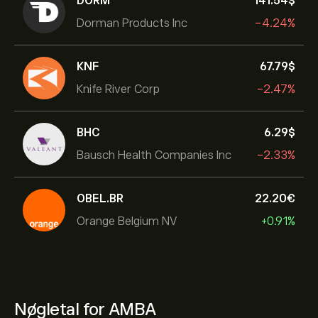
DORM
141.54‎$‎
Dorman Products Inc
-4.24%
KNF
67.79‎$‎
Knife River Corp
-2.47%
BHC
6.29‎$‎
Bausch Health Companies Inc
-2.33%
OBEL.BR
22.20‎€‎
Orange Belgium NV
+0.91%
Nøgletal for AMBA