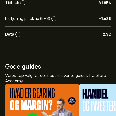
Tidl. luk
81.85‎$‎
i
Indtjening pr. aktie (EPS)
-1.62‎$‎
i
Beta
2.32
i
Gode
guides
Vores top valg for de mest relevante guides fra eToro
Academy