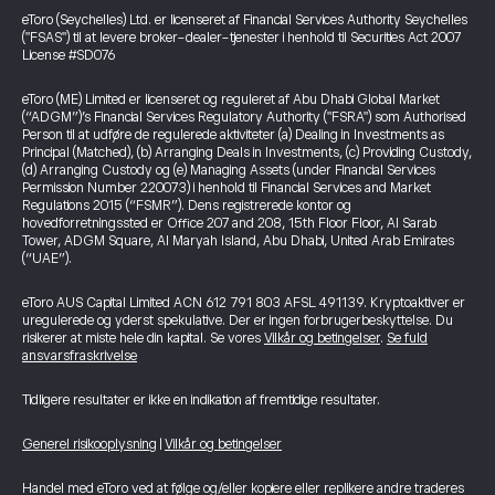
eToro (Seychelles) Ltd. er licenseret af Financial Services Authority Seychelles
("FSAS") til at levere broker-dealer-tjenester i henhold til Securities Act 2007
License #SD076
eToro (ME) Limited er licenseret og reguleret af Abu Dhabi Global Market
(“ADGM”)’s Financial Services Regulatory Authority ("FSRA") som Authorised
Person til at udføre de regulerede aktiviteter (a) Dealing in Investments as
Principal (Matched), (b) Arranging Deals in Investments, (c) Providing Custody,
(d) Arranging Custody og (e) Managing Assets (under Financial Services
Permission Number 220073) i henhold til Financial Services and Market
Regulations 2015 (“FSMR”). Dens registrerede kontor og
hovedforretningssted er Office 207 and 208, 15th Floor Floor, Al Sarab
Tower, ADGM Square, Al Maryah Island, Abu Dhabi, United Arab Emirates
(“UAE”).
eToro AUS Capital Limited ACN 612 791 803 AFSL 491139. Kryptoaktiver er
uregulerede og yderst spekulative. Der er ingen forbrugerbeskyttelse. Du
risikerer at miste hele din kapital. Se vores
Vilkår og betingelser
.
Se fuld
ansvarsfraskrivelse
Tidligere resultater er ikke en indikation af fremtidige resultater.
Generel risikooplysning
|
Vilkår og betingelser
Handel med eToro ved at følge og/eller kopiere eller replikere andre traderes