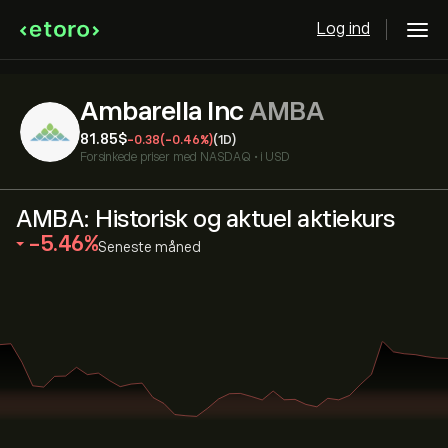
Log ind
Ambarella Inc
AMBA
81.85‎$‎
-0.38
(-0.46%)
(1D)
Forsinkede priser med
NASDAQ
•
i USD
AMBA: Historisk og aktuel aktiekurs
‎-5.46‎
Seneste måned