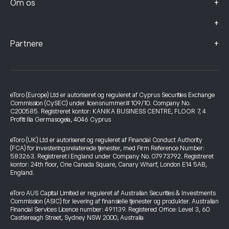
+
Om os
+
+
Partnere
eToro (Europe) Ltd er autoriseret og reguleret af Cyprus Securities Exchange
Commission (CySEC) under licensnummer# 109/10. Company No.
C200585. Registreret kontor: KANIKA BUSINESS CENTRE, FLOOR 7, 4
Profiti Ilia Germasogeia, 4046 Cyprus
eToro (UK) Ltd er autoriseret og reguleret af Financial Conduct Authority
(FCA) for investeringsrelaterede tjenester, med Firm Reference Number:
583263. Registreret i England under Company No. 07973792. Registreret
kontor: 24th floor, One Canada Square, Canary Wharf, London E14 5AB,
England.
eToro AUS Capital Limited er reguleret af Australian Securities & Investments
Commission (ASIC) for levering af finansielle tjenester og produkter. Australian
Financial Services Licence number: 491139. Registered Office: Level 3, 60
Castlereagh Street, Sydney NSW 2000, Australia