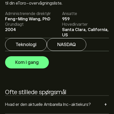
til din eToro-overvågningsliste.
Administrerende direktør
Ansatte
Det gennemsnitlige kursmål for Ambarella Inc er 81.85‎$‎.
Feng-Ming Wang, PhD
959
Tilmeld dig
på eToro for at se analytikernes
Grundlagt
Hovedkvarter
aktieanbefaling og kursmål.
2004
Santa Clara, California,
US
Aktieanalytikeres forventninger og prognoser for
Ambarella Inc bygger på markedstrends, finansielle
Teknologi
NASDAQ
rapporter og forventet vækst. Se den nyeste prognose
for aktiens kursudvikling.
Markedsværdien af Ambarella Inc er 3.59B‎$‎ USD
Kom i gang
Baseret på anbefalinger fra 11 analytikere for AMBA i de
sidste 3 måneder er den overordnede konsensus
Moderat køb.
Ofte stillede spørgsmål
+
Hvad er den aktuelle Ambarella Inc-aktiekurs?