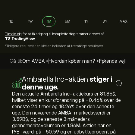
1D
1W
1M
6M
1Y
3Y
MAX
Tilmeld dig
for at få adgang til komplette diagrammer drevet af
*Tidligere resultater er ikke en indikation af fremtidige resultater
Gå til:
Om AMBA >
Hvordan køber man? >
Førende vejledni
Ambarella Inc-aktien
stiger i
i
denne uge.
Den aktuelle Ambarella Inc-aktiekurs er 81.85‎$‎,
hvilket viser en kursforandring på ‎-0.46‎% over de
seneste 24 timer og ‎18.26‎% over den seneste
uge. Den nuværende AMBA-markedsværdi er
3.59B‎$‎, og de seneste 3 måneders
gennemsnitsvolumen er 1.86M. Aktien har en
P/E-værdi på -50.59 og en udbytteprocent på