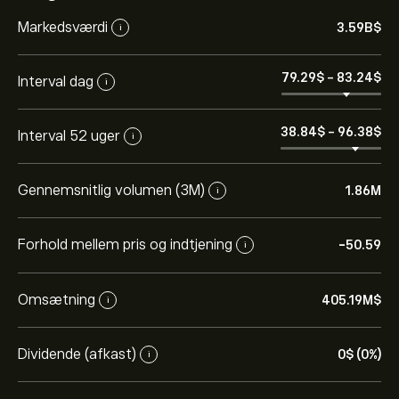
Markedsværdi
3.59B‎$‎
i
79.29‎$‎
-
83.24‎$‎
Interval dag
i
38.84‎$‎
-
96.38‎$‎
Interval 52 uger
i
Gennemsnitlig volumen (3M)
1.86M
i
Forhold mellem pris og indtjening
-50.59
i
Omsætning
405.19M‎$‎
i
Dividende (afkast)
0‎$‎ (0%)
i