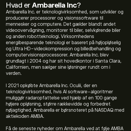
Hvad er
Ambarella Inc
?
Ambarella Inc. er teknologivirksomhed, som udvikler og
producerer processorer og visionssoftware til
mennesker og computere. Det gælder blandt andet
videoovervågning, monitorer til biler, selvkørende biler
og anden robotteknologi. Virksomhedens
energibesparende teknologi er baseret på højopløselig
og Ultra HD-videokompression og billedbehandling og
computervisionsprocessorer. Ambarella Inc. blev
grundlagt i 2004 og har sit hovedkontor i Santa Clara,
Californien, men sælger sine løsninger rundt om i
verden.
I 2021 opkøbte Ambarella Inc. Oculii, der en
teknologivirksomhed, hvis AI software-algoritmer
muliggør radaropfattelse ved hjælp af en 100 gange
højere opløsning, større rækkevidde og forbedret
nøjagtighed. Ambarella er børsnoteret på NASDAQ med
aktiekoden AMBA.
Den aktuelle AMBA-aktiekurs er 81.85‎$‎.
Få de seneste nyheder om Ambarella ved at føje AMBA