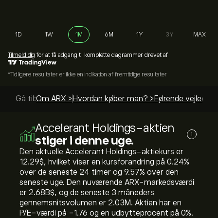
1D
1W
1M
6M
1Y
3Y
MAX
Tilmeld dig
for at få adgang til komplette diagrammer drevet af
*Tidligere resultater er ikke en indikation af fremtidige resultater
Gå til:
Om ARX >
Hvordan køber man? >
Førende vejlednin
Accelerant Holdings-aktien
i
stiger i denne uge.
Den aktuelle Accelerant Holdings-aktiekurs er
12.29‎$‎, hvilket viser en kursforandring på ‎0.24‎%
over de seneste 24 timer og ‎9.57‎% over den
seneste uge. Den nuværende ARX-markedsværdi
er 2.68B‎$‎, og de seneste 3 måneders
gennemsnitsvolumen er 2.03M. Aktien har en
P/E-værdi på -1.76 og en udbytteprocent på 0%.