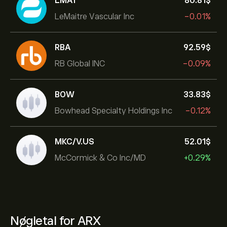
LMAT
80.81‎$‎
LeMaitre Vascular Inc
-0.01%
RBA
92.59‎$‎
RB Global INC
-0.09%
BOW
33.83‎$‎
Bowhead Specialty Holdings Inc
-0.12%
MKC/V.US
52.01‎$‎
McCormick & Co Inc/MD
+0.29%
Nøgletal for ARX