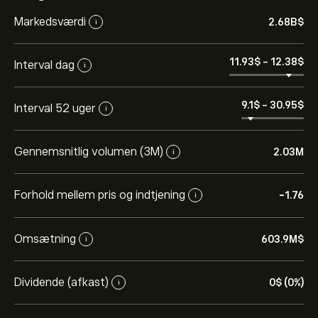
Markedsværdi
2.68B‎$‎
i
11.93‎$‎
-
12.38‎$‎
Interval dag
i
9.1‎$‎
-
30.95‎$‎
Interval 52 uger
i
Gennemsnitlig volumen (3M)
2.03M
i
Forhold mellem pris og indtjening
-1.76
i
Omsætning
603.9M‎$‎
i
Dividende (afkast)
0‎$‎ (0%)
i