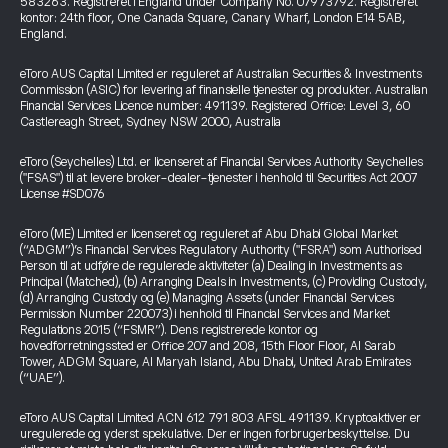
583263. Registreret i England under Company No. 07973792. Registreret
kontor: 24th floor, One Canada Square, Canary Wharf, London E14 5AB,
England.
eToro AUS Capital Limited er reguleret af Australian Securities & Investments
Commission (ASIC) for levering af finansielle tjenester og produkter. Australian
Financial Services Licence number: 491139. Registered Office: Level 3, 60
Castlereagh Street, Sydney NSW 2000, Australia
eToro (Seychelles) Ltd. er licenseret af Financial Services Authority Seychelles
("FSAS") til at levere broker-dealer-tjenester i henhold til Securities Act 2007
License #SD076
eToro (ME) Limited er licenseret og reguleret af Abu Dhabi Global Market
(“ADGM”)’s Financial Services Regulatory Authority ("FSRA") som Authorised
Person til at udføre de regulerede aktiviteter (a) Dealing in Investments as
Principal (Matched), (b) Arranging Deals in Investments, (c) Providing Custody,
(d) Arranging Custody og (e) Managing Assets (under Financial Services
Permission Number 220073) i henhold til Financial Services and Market
Regulations 2015 (“FSMR”). Dens registrerede kontor og
hovedforretningssted er Office 207 and 208, 15th Floor Floor, Al Sarab
Tower, ADGM Square, Al Maryah Island, Abu Dhabi, United Arab Emirates
(“UAE”).
eToro AUS Capital Limited ACN 612 791 803 AFSL 491139. Kryptoaktiver er
uregulerede og yderst spekulative. Der er ingen forbrugerbeskyttelse. Du