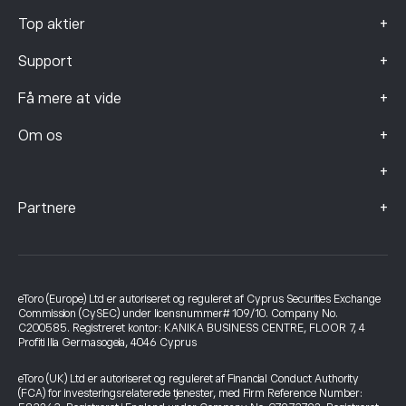
+
Top aktier
+
Support
+
Få mere at vide
+
Om os
+
+
Partnere
eToro (Europe) Ltd er autoriseret og reguleret af Cyprus Securities Exchange
Commission (CySEC) under licensnummer# 109/10. Company No.
C200585. Registreret kontor: KANIKA BUSINESS CENTRE, FLOOR 7, 4
Profiti Ilia Germasogeia, 4046 Cyprus
eToro (UK) Ltd er autoriseret og reguleret af Financial Conduct Authority
(FCA) for investeringsrelaterede tjenester, med Firm Reference Number: