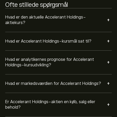
sidste 3 måneder er den overordnede konsensus
Ofte stillede spørgsmål
Stærkt køb.
Hvad er den aktuelle Accelerant Holdings-
+
aktiekurs?
+
Hvad er Accelerant Holdings-kursmål sat til?
Hvad er analytikernes prognose for Accelerant
+
Holdings-kursudvikling?
+
Hvad er markedsværdien for Accelerant Holdings?
Er Accelerant Holdings-aktien en køb, salg eller
+
behold?