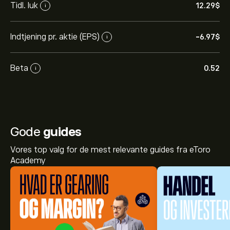
Tidl. luk
12.29‎$‎
i
Indtjening pr. aktie (EPS)
-6.97‎$‎
i
Beta
0.52
i
Gode
guides
Vores top valg for de mest relevante guides fra eToro
Academy