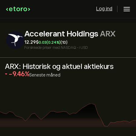
Log ind
Accelerant Holdings
ARX
12.29‎$‎
0.03
(0.24%)
(1D)
Forsinkede priser med
NASDAQ
•
i USD
ARX: Historisk og aktuel aktiekurs
‎-9.46‎
Seneste måned