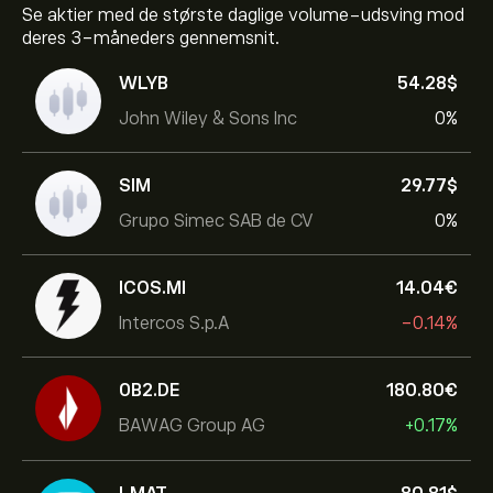
Se aktier med de største daglige volume-udsving mod
deres 3-måneders gennemsnit.
WLYB
54.28‎$‎
John Wiley & Sons Inc
0%
SIM
29.77‎$‎
Grupo Simec SAB de CV
0%
ICOS.MI
14.04‎€‎
Intercos S.p.A
-0.14%
0B2.DE
180.80‎€‎
BAWAG Group AG
+0.17%