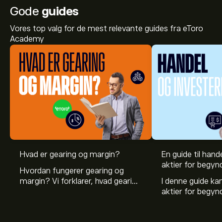
Gode
guides
Vores top valg for de mest relevante guides fra eToro
Academy
Hvad er gearing og margin?
En guide til hande
aktier for begyn
Hvordan fungerer gearing og
margin? Vi forklarer, hvad gearing
I denne guide k
er, og hvordan investorer kan
aktier for begy
bruge gearing og margin til at
hvad aktier er, 
øge deres købekraft.
investerer i akti