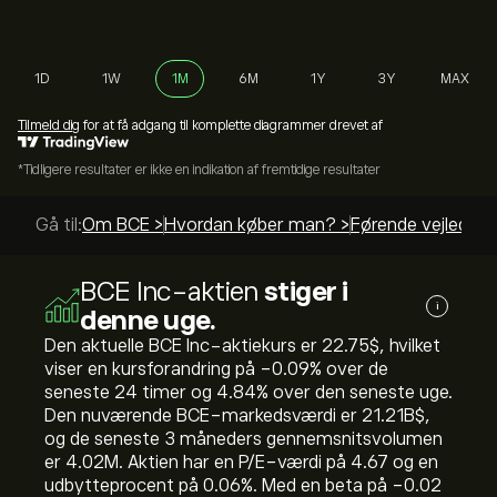
1D
1W
1M
6M
1Y
3Y
MAX
Tilmeld dig
for at få adgang til komplette diagrammer drevet af
*Tidligere resultater er ikke en indikation af fremtidige resultater
Gå til:
Om BCE >
Hvordan køber man? >
Førende vejlednin
BCE Inc-aktien
stiger i
i
denne uge.
Den aktuelle BCE Inc-aktiekurs er 22.75‎$‎, hvilket
viser en kursforandring på ‎-0.09‎% over de
seneste 24 timer og ‎4.84‎% over den seneste uge.
Den nuværende BCE-markedsværdi er 21.21B‎$‎,
og de seneste 3 måneders gennemsnitsvolumen
er 4.02M. Aktien har en P/E-værdi på 4.67 og en
udbytteprocent på 0.06%. Med en beta på -0.02