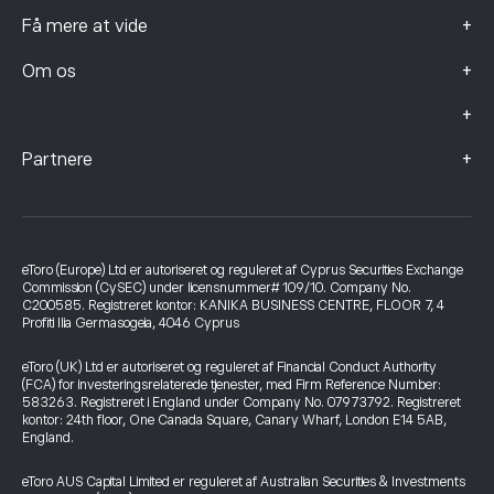
+
Få mere at vide
+
Om os
+
+
Partnere
eToro (Europe) Ltd er autoriseret og reguleret af Cyprus Securities Exchange
Commission (CySEC) under licensnummer# 109/10. Company No.
C200585. Registreret kontor: KANIKA BUSINESS CENTRE, FLOOR 7, 4
Profiti Ilia Germasogeia, 4046 Cyprus
eToro (UK) Ltd er autoriseret og reguleret af Financial Conduct Authority
(FCA) for investeringsrelaterede tjenester, med Firm Reference Number:
583263. Registreret i England under Company No. 07973792. Registreret
kontor: 24th floor, One Canada Square, Canary Wharf, London E14 5AB,
England.
eToro AUS Capital Limited er reguleret af Australian Securities & Investments