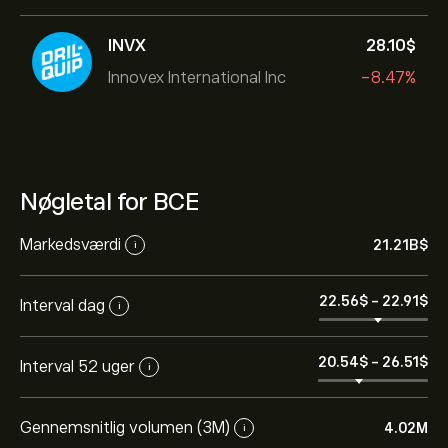
INVX
28.10‎$‎
Innovex International Inc
-8.47%
Nøgletal for BCE
Markedsværdi
21.21B‎$‎
i
22.56‎$‎
-
22.91‎$‎
Interval dag
i
20.54‎$‎
-
26.51‎$‎
Interval 52 uger
i
Gennemsnitlig volumen (3M)
4.02M
i