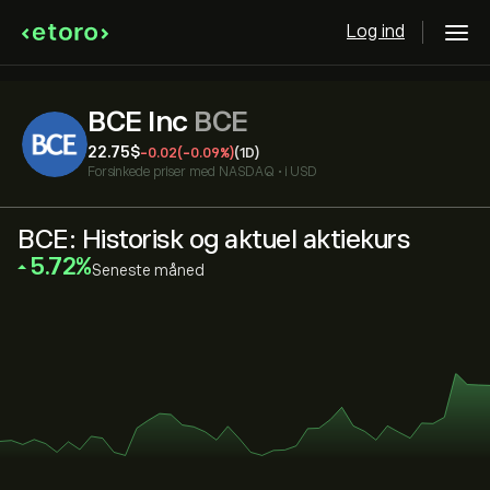
Log ind
BCE Inc
BCE
22.75‎$‎
-0.02
(-0.09%)
(1D)
Forsinkede priser med
NASDAQ
•
i USD
BCE: Historisk og aktuel aktiekurs
‎5.72‎
Seneste måned