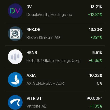
DV
13.21‎$‎
DoubleVerify Holdings Inc
+12.81%
RHK.DE
13.30‎€‎
Rhoen Klinikum AG
+3.91%
HBNB
5.51‎$‎
Hotel101 Global Holdings Corp
+0.36%
AXIA
10.22‎$‎
AXIA ENERGIA - ADR
0%
VITR.ST
90.00‎kr‎
Vitrolife AB
+1.35%