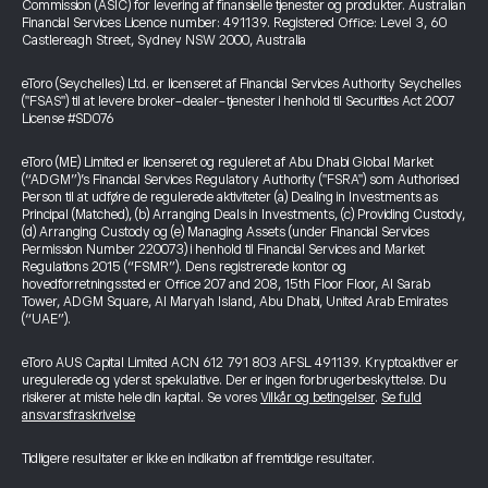
Commission (ASIC) for levering af finansielle tjenester og produkter. Australian
Financial Services Licence number: 491139. Registered Office: Level 3, 60
Castlereagh Street, Sydney NSW 2000, Australia
eToro (Seychelles) Ltd. er licenseret af Financial Services Authority Seychelles
("FSAS") til at levere broker-dealer-tjenester i henhold til Securities Act 2007
License #SD076
eToro (ME) Limited er licenseret og reguleret af Abu Dhabi Global Market
(“ADGM”)’s Financial Services Regulatory Authority ("FSRA") som Authorised
Person til at udføre de regulerede aktiviteter (a) Dealing in Investments as
Principal (Matched), (b) Arranging Deals in Investments, (c) Providing Custody,
(d) Arranging Custody og (e) Managing Assets (under Financial Services
Permission Number 220073) i henhold til Financial Services and Market
Regulations 2015 (“FSMR”). Dens registrerede kontor og
hovedforretningssted er Office 207 and 208, 15th Floor Floor, Al Sarab
Tower, ADGM Square, Al Maryah Island, Abu Dhabi, United Arab Emirates
(“UAE”).
eToro AUS Capital Limited ACN 612 791 803 AFSL 491139. Kryptoaktiver er
uregulerede og yderst spekulative. Der er ingen forbrugerbeskyttelse. Du
risikerer at miste hele din kapital. Se vores
Vilkår og betingelser
.
Se fuld
ansvarsfraskrivelse
Tidligere resultater er ikke en indikation af fremtidige resultater.