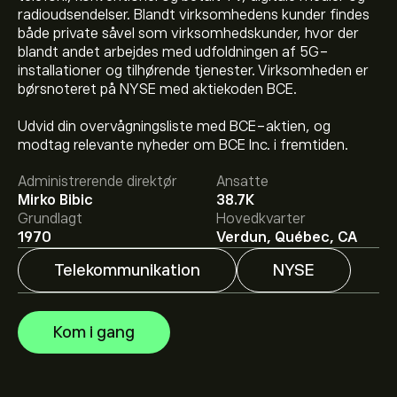
radioudsendelser. Blandt virksomhedens kunder findes
både private såvel som virksomhedskunder, hvor der
blandt andet arbejdes med udfoldningen af 5G-
installationer og tilhørende tjenester. Virksomheden er
børsnoteret på NYSE med aktiekoden BCE.
Den aktuelle BCE-aktiekurs er 22.75‎$‎.
Udvid din overvågningsliste med BCE-aktien, og
modtag relevante nyheder om BCE Inc. i fremtiden.
Det gennemsnitlige kursmål for BCE Inc er 22.75‎$‎.
Administrerende direktør
Ansatte
Tilmeld dig
på eToro for at se analytikernes
Mirko Bibic
38.7K
aktieanbefaling og kursmål.
Grundlagt
Hovedkvarter
1970
Verdun, Québec, CA
Aktieanalytikeres forventninger og prognoser for BCE
Inc bygger på markedstrends, finansielle rapporter og
Telekommunikation
NYSE
forventet vækst. Se den nyeste prognose for aktiens
kursudvikling.
Markedsværdien af BCE Inc er 21.21B‎$‎ USD
Kom i gang