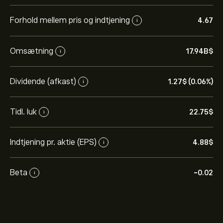
Forhold mellem pris og indtjening
4.67
i
Omsætning
17.94B‎$‎
i
Dividende (afkast)
1.27‎$‎ (0.06%)
i
Tidl. luk
22.75‎$‎
i
Indtjening pr. aktie (EPS)
4.88‎$‎
i
Beta
-0.02
i