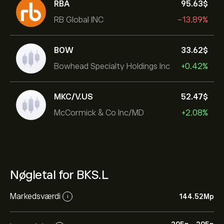
RBA
95.63‎$‎
RB Global INC
-13.89%
BOW
33.62‎$‎
Bowhead Specialty Holdings Inc
+0.42%
MKC/V.US
52.47‎$‎
McCormick & Co Inc/MD
+2.08%
Nøgletal for BKS.L
Markedsværdi
144.52M‎p‎
i