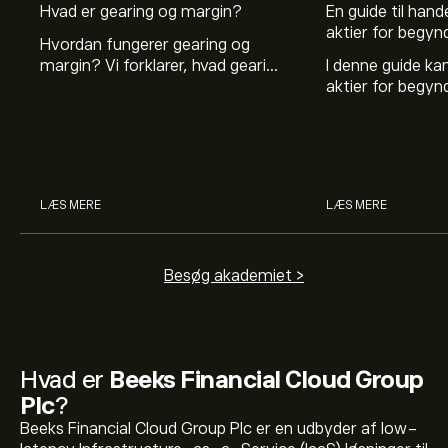
Hvad er gearing og margin?
En guide til hande
aktier for begyn
Hvordan fungerer gearing og
margin? Vi forklarer, hvad gearing
I denne guide k
er, og hvordan investorer kan
aktier for begy
bruge gearing og margin til at
hvad aktier er, 
øge deres købekraft.
investerer i akti
man handler med 
LÆS MERE
LÆS MERE
Besøg akademiet >
Hvad er
Beeks Financial Cloud Group
Plc
?
Beeks Financial Cloud Group Plc er en udbyder af low-