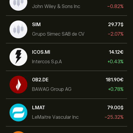
John Wiley & Sons Inc
-0.82%
SIM
29.77‎$‎
Grupo Simec SAB de CV
-2.07%
ICOS.MI
14.12‎€‎
Intercos S.p.A
+0.43%
0B2.DE
181.90‎€‎
BAWAG Group AG
+0.78%
LMAT
79.00‎$‎
LeMaitre Vascular Inc
-25.32%