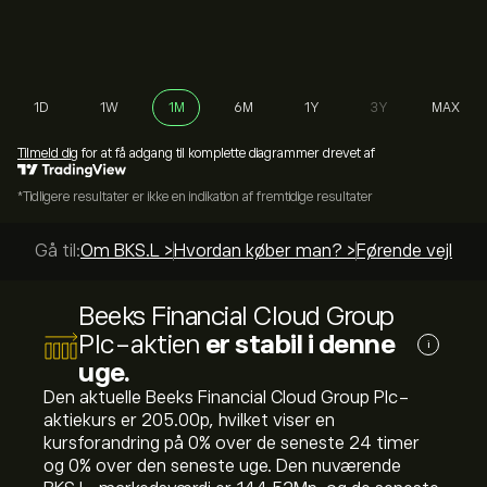
1D
1W
1M
6M
1Y
3Y
MAX
Tilmeld dig
for at få adgang til komplette diagrammer drevet af
*Tidligere resultater er ikke en indikation af fremtidige resultater
Gå til:
Om BKS.L >
Hvordan køber man? >
Førende vejledni
Beeks Financial Cloud Group
Plc-aktien
er stabil i denne
i
uge.
Den aktuelle Beeks Financial Cloud Group Plc-
aktiekurs er 205.00‎p‎, hvilket viser en
kursforandring på ‎0‎% over de seneste 24 timer
og ‎0‎% over den seneste uge. Den nuværende