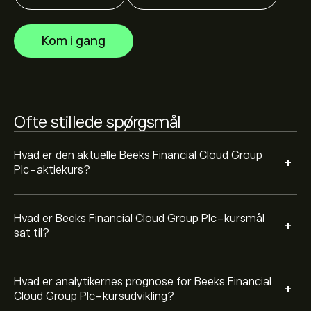
Financial Cloud Group Plc bygger på markedstrends,
finansielle rapporter og forventet vækst. Se den nyeste
Kom i gang
prognose for aktiens kursudvikling.
Markedsværdien af Beeks Financial Cloud Group Plc er
144.52M‎p‎ USD
Ofte stillede spørgsmål
Hvad er den aktuelle Beeks Financial Cloud Group
+
Plc-aktiekurs?
Hvad er Beeks Financial Cloud Group Plc-kursmål
+
sat til?
Hvad er analytikernes prognose for Beeks Financial
+
Cloud Group Plc-kursudvikling?