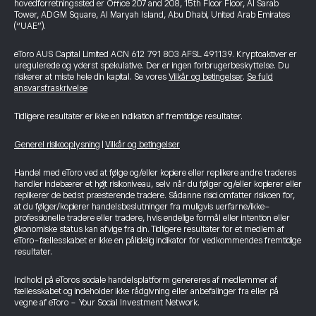
hovedforretningssted er Office 207 and 208, 15th Floor Floor, Al Sarab
Tower, ADGM Square, Al Maryah Island, Abu Dhabi, United Arab Emirates
(“UAE”).
eToro AUS Capital Limited ACN 612 791 803 AFSL 491139. Kryptoaktiver er
uregulerede og yderst spekulative. Der er ingen forbrugerbeskyttelse. Du
risikerer at miste hele din kapital. Se vores
Vilkår og betingelser
.
Se fuld
ansvarsfraskrivelse
Tidligere resultater er ikke en indikation af fremtidige resultater.
Generel risikooplysning
|
Vilkår og betingelser
Handel med eToro ved at følge og/eller kopiere eller replikere andre traderes
handler indebærer et højt risikoniveau, selv når du følger og/eller kopierer eller
replikerer de bedst præsterende tradere. Sådanne risici omfatter risikoen for,
at du følger/kopierer handelsbeslutninger fra muligvis uerfarne/ikke-
professionelle tradere eller tradere, hvis endelige formål eller intention eller
økonomiske status kan afvige fra din. Tidligere resultater for et medlem af
eToro-fællesskabet er ikke en pålidelig indikator for vedkommendes fremtidige
resultater.
Indhold på eToros sociale handelsplatform genereres af medlemmer af
fællesskabet og indeholder ikke rådgivning eller anbefalinger fra eller på
vegne af eToro - Your Social Investment Network.