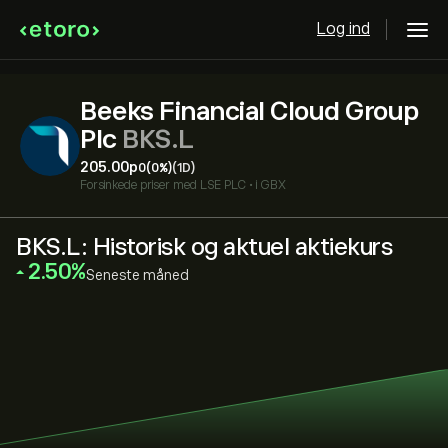
Log ind
Beeks Financial Cloud Group
Plc
BKS.L
205.00‎p‎
0
(0%)
(1D)
Forsinkede priser med
LSE PLC
•
i GBX
BKS.L: Historisk og aktuel aktiekurs
‎2.50‎
Seneste måned