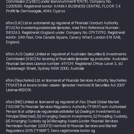
Commission (CySEC) under licensnummer# 109/10. Company No.
C200585. Registreret kontor: KANIKA BUSINESS CENTRE, FLOOR 7, 4
Profiti Ilia Germasogeia, 4046 Cyprus
eToro (UK) Ltd er autoriseret og reguleret af Financial Conduct Authority
(FCA) for investeringsrelaterede tjenester, med Firm Reference Number:
583263. Registreret i England under Company No. 07973792. Registreret
kontor: 24th floor, One Canada Square, Canary Wharf, London E14 5AB,
England.
eToro AUS Capital Limited er reguleret af Australian Securities & Investments
Commission (ASIC) for levering af finansielle tjenester og produkter. Australian
Financial Services Licence number: 491139. Registered Office: Level 3, 60
Castlereagh Street, Sydney NSW 2000, Australia
eToro (Seychelles) Ltd. er licenseret af Financial Services Authority Seychelles
("FSAS") til at levere broker-dealer-tjenester i henhold til Securities Act 2007
License #SD076
eToro (ME) Limited er licenseret og reguleret af Abu Dhabi Global Market
(“ADGM”)’s Financial Services Regulatory Authority ("FSRA") som Authorised
Person til at udføre de regulerede aktiviteter (a) Dealing in Investments as
Principal (Matched), (b) Arranging Deals in Investments, (c) Providing Custody,
(d) Arranging Custody og (e) Managing Assets (under Financial Services
Permission Number 220073) i henhold til Financial Services and Market
Regulations 2015 (“FSMR”). Dens registrerede kontor og