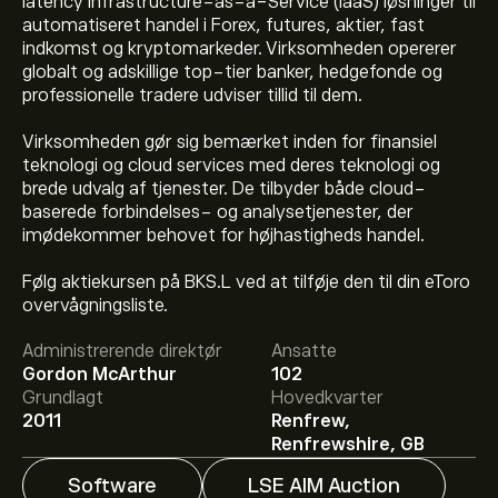
latency Infrastructure-as-a-Service (IaaS) løsninger til
automatiseret handel i Forex, futures, aktier, fast
indkomst og kryptomarkeder. Virksomheden opererer
globalt og adskillige top-tier banker, hedgefonde og
professionelle tradere udviser tillid til dem.
Virksomheden gør sig bemærket inden for finansiel
teknologi og cloud services med deres teknologi og
brede udvalg af tjenester. De tilbyder både cloud-
baserede forbindelses- og analysetjenester, der
imødekommer behovet for højhastigheds handel.
Følg aktiekursen på BKS.L ved at tilføje den til din eToro
Den aktuelle BKS.L-aktiekurs er 205.00‎p‎.
overvågningsliste.
Administrerende direktør
Ansatte
Gordon McArthur
102
Det gennemsnitlige kursmål for Beeks Financial Cloud
Grundlagt
Hovedkvarter
Group Plc er 205.00‎p‎.
Tilmeld dig
på eToro for at se
2011
Renfrew,
analytikernes aktieanbefaling og kursmål.
Renfrewshire, GB
Software
LSE AIM Auction
Aktieanalytikeres forventninger og prognoser for Beeks