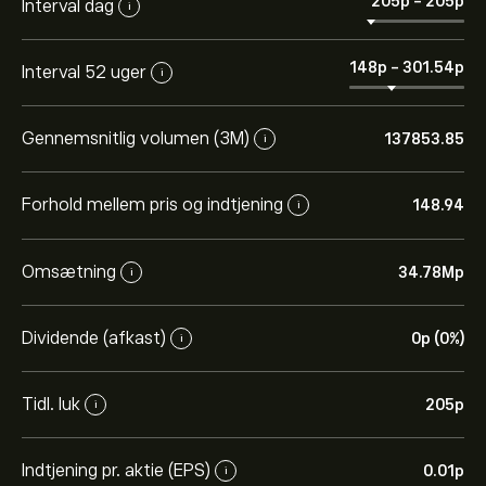
205‎p‎
-
205‎p‎
Interval dag
i
148‎p‎
-
301.54‎p‎
Interval 52 uger
i
Gennemsnitlig volumen (3M)
137853.85
i
Forhold mellem pris og indtjening
148.94
i
Omsætning
34.78M‎p‎
i
Dividende (afkast)
0‎p‎ (0%)
i
Tidl. luk
205‎p‎
i
Indtjening pr. aktie (EPS)
0.01‎p‎
i