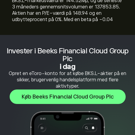
BKS.L-markedsværdi er 144.52M‎p‎, og de seneste
3 måneders gennemsnitsvolumen er 137853.85.
Aktien har en P/E-værdi på 148.94 og en
udbytteprocent på 0%. Med en beta på -0.04
Invester i Beeks Financial Cloud Group
Plc
i dag
Opret en eToro-konto for at købe BKS.L-aktier på en
sikker, brugervenlig handelsplatform med flere
aktivtyper.
Køb Beeks Financial Cloud Group Plc