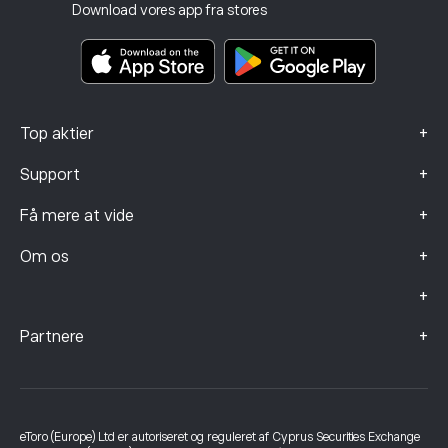
Investeringsforsikring
Download vores app fra stores
Nøgleinformationsdokumenter
Smart Portfolios
Data om klager (FCA-kunder)
+
Top aktier
+
Support
+
Få mere at vide
+
Om os
+
+
Partnere
eToro (Europe) Ltd er autoriseret og reguleret af Cyprus Securities Exchange