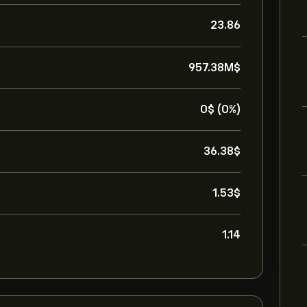
23.86
957.38M‎$‎
0‎$‎ (0%)
36.38‎$‎
1.53‎$‎
1.14