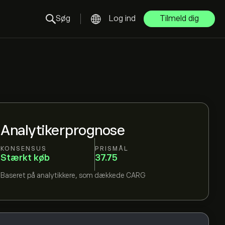
Søg
Log ind
Tilmeld dig
Analytikerprognose
KONSENSUS
PRISMÅL
Stærkt køb
37.75
Baseret på
analytikkere, som dækkede
CARG