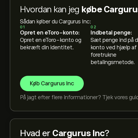
Hvordan kan jeg
købe Cargurus
Sådan køber du Cargurus Inc:
01
02
Opret en eToro-konto:
Indbetal penge:
Opret en eToro-konto og
Sæt penge ind på d
bekræft din identitet.
konto ved hjælp af 
foretrukne
betalingsmetode.
Køb Cargurus Inc
På jagt efter flere informationer? Tjek vores gui
Hvad er
Cargurus Inc
?