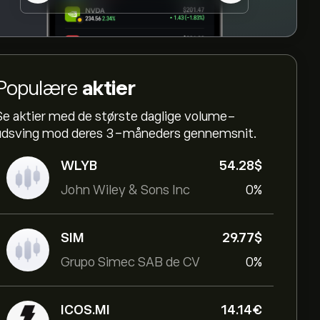
Populære
aktier
Se aktier med de største daglige volume-
udsving mod deres 3-måneders gennemsnit.
WLYB
54.28‎$‎
John Wiley & Sons Inc
0%
SIM
29.77‎$‎
Grupo Simec SAB de CV
0%
ICOS.MI
14.14‎€‎