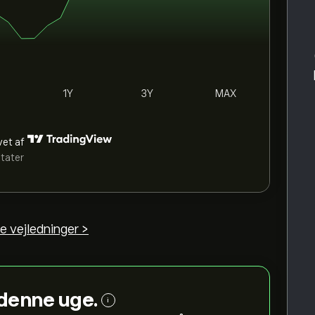
1Y
3Y
MAX
vet af
ltater
e vejledninger >
i denne uge.
i