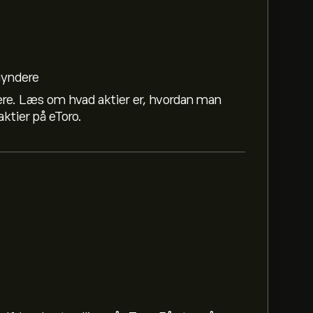
egyndere
ere. Læs om hvad aktier er, hvordan man
ktier på eToro.
36.38‎$‎.
Tilmeld dig
på eToro for at se
or Cargurus Inc bygger på markedstrends,
 nyeste prognose for aktiens kursudvikling.