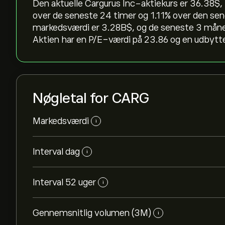
Den aktuelle Cargurus Inc-aktiekurs er 36.38‎$‎, 
over de seneste 24 timer og ‎1.11‎% over den 
markedsværdi er 3.28B‎$‎, og de seneste 3 må
Aktien har en P/E-værdi på 23.86 og en udbytt
Nøgletal for CARG
Markedsværdi
i
Interval dag
i
Interval 52 uger
i
Gennemsnitlig volumen (3M)
i