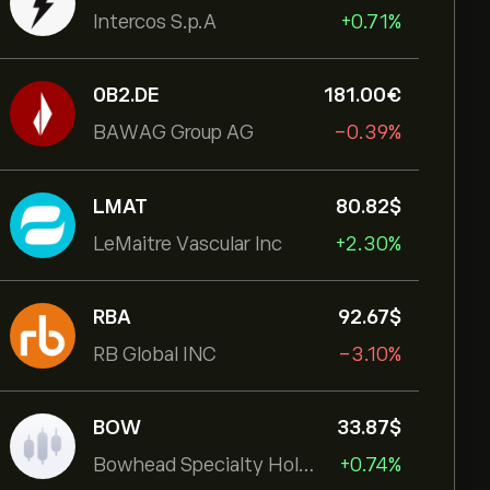
Intercos S.p.A
+0.71%
0B2.DE
181.00‎€‎
BAWAG Group AG
-0.39%
LMAT
80.82‎$‎
LeMaitre Vascular Inc
+2.30%
RBA
92.67‎$‎
RB Global INC
-3.10%
BOW
33.87‎$‎
Bowhead Specialty Holdings Inc
+0.74%