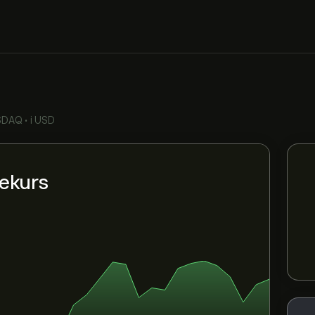
SDAQ
•
i USD
iekurs