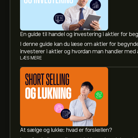
En guide til handel og investering i aktier for b
I denne guide kan du læse om aktier for begynd
investerer i aktier og hvordan man handler med a
LÆS MERE
Den aktuelle CARG-aktiekurs er 36.38‎$‎.
Det gennemsnitlige kursmål for Cargurus Inc er 
analytikernes aktieanbefaling og kursmål.
Aktieanalytikeres forventninger og prognoser f
At sælge og lukke: hvad er forskellen?
finansielle rapporter og forventet vækst. Se den