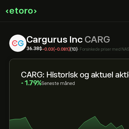
Cargurus Inc
CARG
36.38‎$‎
-0.03
(-0.08%)
(1D)
•
Forsinkede priser med
NA
CARG: Historisk og aktuel akt
‎1.79‎
Seneste måned