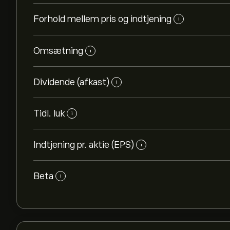
Forhold mellem pris og indtjening
i
Omsætning
i
Dividende (afkast)
i
Tidl. luk
i
Indtjening pr. aktie (EPS)
i
Beta
i