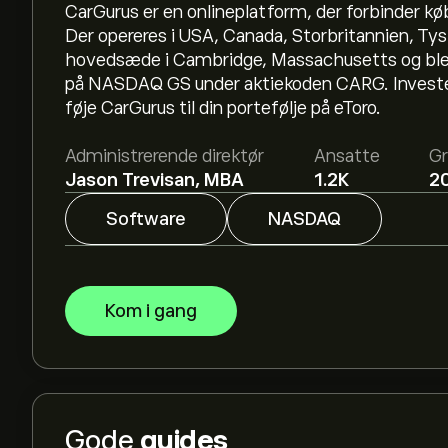
CarGurus er en onlineplatform, der forbinder kø
Der opereres i USA, Canada, Storbritannien, Tys
hovedsæde i Cambridge, Massachusetts og blev 
på NASDAQ GS under aktiekoden CARG. Investér i
føje CarGurus til din portefølje på eToro.
Administrerende direktør
Ansatte
Gr
Jason Trevisan, MBA
1.2K
2
Software
NASDAQ
Kom i gang
Gode
guides