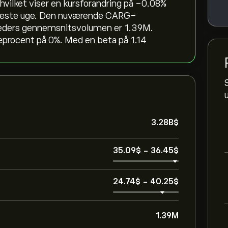
hvilket viser en kursforandring på ‎-0.08‎%
seneste uge. Den nuværende CARG-
neders gennemsnitsvolumen er 1.39M.
eprocent på 0%. Med en beta på 1.14
3.28B‎$‎
35.09‎$‎
-
36.45‎$‎
24.74‎$‎
-
40.25‎$‎
1.39M