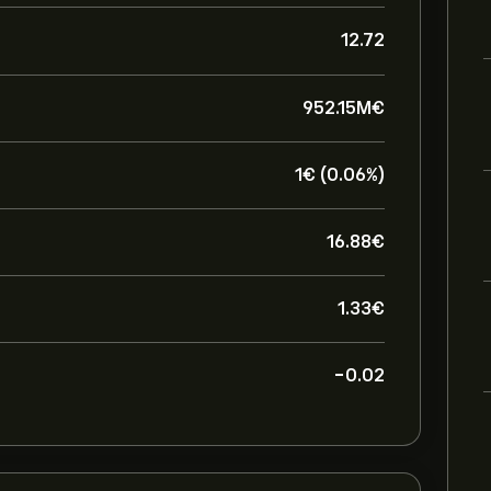
12.72
952.15M‎€‎
1‎€‎ (0.06%)
16.88‎€‎
1.33‎€‎
-0.02