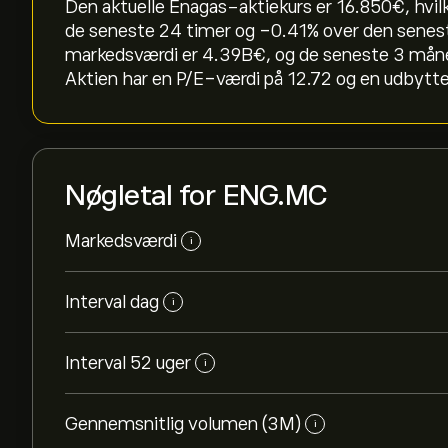
Den aktuelle Enagas-aktiekurs er 16.850‎€‎, hvilk
de seneste 24 timer og ‎-0.41‎% over den sen
markedsværdi er 4.39B‎€‎, og de seneste 3 må
Aktien har en P/E-værdi på 12.72 og en udbytt
Nøgletal for ENG.MC
Markedsværdi
i
Interval dag
i
Interval 52 uger
i
Gennemsnitlig volumen (3M)
i