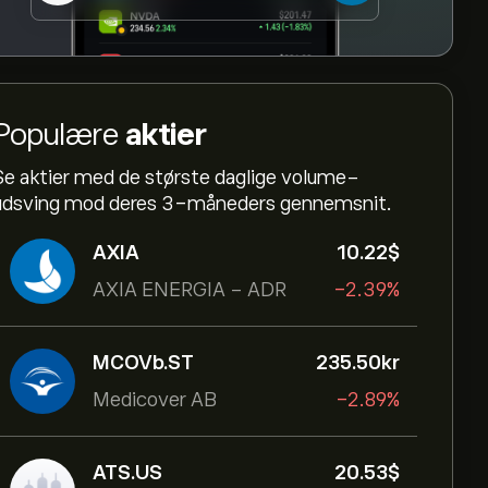
Populære
aktier
Se aktier med de største daglige volume-
udsving mod deres 3-måneders gennemsnit.
AXIA
10.22‎$‎
AXIA ENERGIA - ADR
-2.39%
MCOVb.ST
235.50‎kr‎
Medicover AB
-2.89%
ATS.US
20.53‎$‎