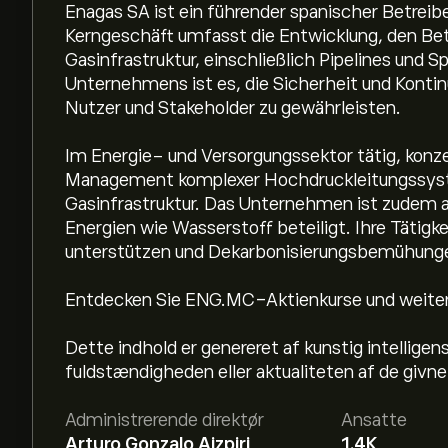
Enagas SA ist ein führender spanischer Betrei
Kerngeschäft umfasst die Entwicklung, den Bet
Gasinfrastruktur, einschließlich Pipelines und S
Unternehmens ist es, die Sicherheit und Kontin
Nutzer und Stakeholder zu gewährleisten.
Im Energie- und Versorgungssektor tätig, konze
Management komplexer Hochdruckleitungssyste
Gasinfrastruktur. Das Unternehmen ist zudem a
Energien wie Wasserstoff beteiligt. Ihre Tätigkei
unterstützen und Dekarbonisierungsbemühunge
Entdecken Sie ENG.MC-Aktienkurse und weitere
Dette indhold er genereret af kunstig intelligen
fuldstændigheden eller aktualiteten af de givne
Administrerende direktør
Ansatte
Arturo Gonzalo Aizpiri
1.4K