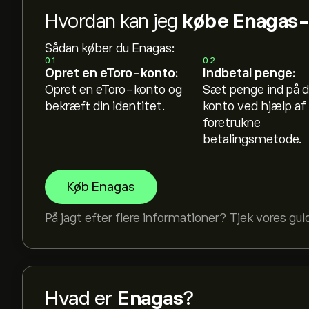
Hvordan kan jeg
købe Enagas-
Sådan køber du Enagas:
01
02
Opret en eToro-konto:
Indbetal penge:
Opret en eToro-konto og
Sæt penge ind på d
bekræft din identitet.
konto ved hjælp af 
foretrukne
betalingsmetode.
Køb Enagas
På jagt efter flere informationer? Tjek vores gui
Hvad er
Enagas
?