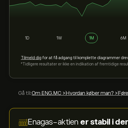
1D
1W
1M
6M
Tilmeld dig
for at få adgang til komplette diagrammer dre
*Tidligere resultater er ikke en indikation af fremtidige resu
Gå til:
Om ENG.MC >
Hvordan køber man? >
Føre
Enagas-aktien
er stabil i d