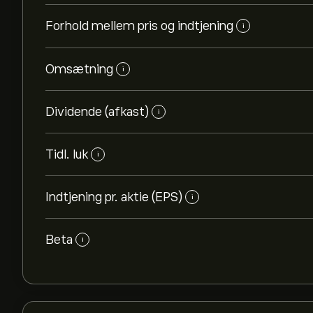
Forhold mellem pris og indtjening
i
Omsætning
i
Dividende (afkast)
i
Tidl. luk
i
Indtjening pr. aktie (EPS)
i
Beta
i