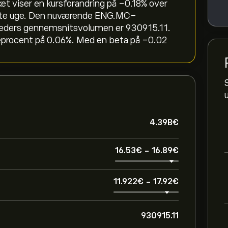
et viser en kursforandring på ‎-0.18‎% over
este uge. Den nuværende ENG.MC-
neders gennemsnitsvolumen er 930915.11.
eprocent på 0.06%. Med en beta på -0.02
4.39B‎€‎
16.53‎€‎
-
16.89‎€‎
11.922‎€‎
-
17.92‎€‎
930915.11