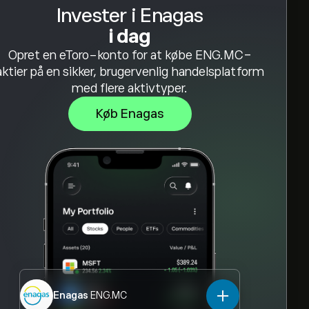
Invester i Enagas
i dag
Opret en eToro-konto for at købe ENG.MC-
aktier på en sikker, brugervenlig handelsplatform
med flere aktivtyper.
Køb Enagas
Enagas
ENG.MC