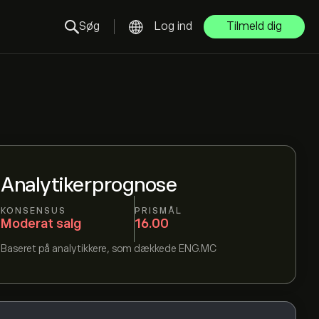
Søg
Log ind
Tilmeld dig
Analytikerprognose
KONSENSUS
PRISMÅL
Moderat salg
16.00
Baseret på
analytikkere, som dækkede
ENG.MC