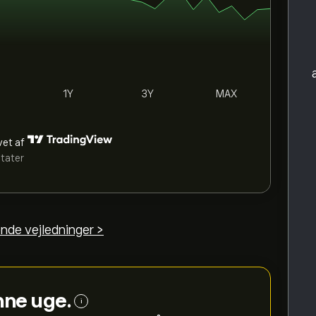
1Y
3Y
MAX
vet af
ltater
nde vejledninger >
enne uge.
i