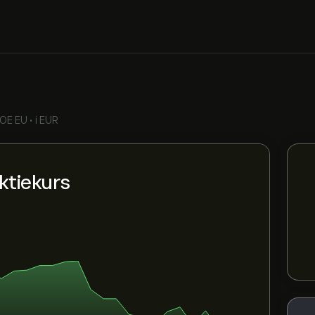
OE EU
•
i EUR
ktiekurs