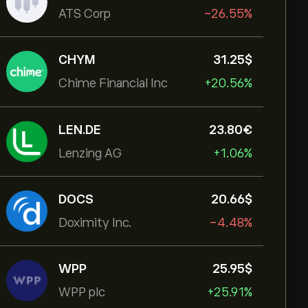
ATS Corp
-26.55%
CHYM
31.25‎$‎
Chime Financial Inc
+20.56%
LEN.DE
23.80‎€‎
Lenzing AG
+1.06%
DOCS
20.66‎$‎
Doximity Inc.
-4.48%
WPP
25.95‎$‎
WPP plc
+25.91%