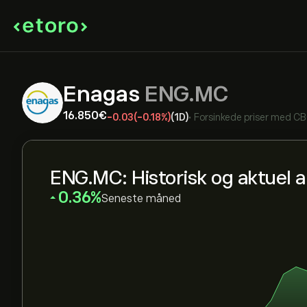
Enagas
ENG.MC
16.850‎€‎
-0.03
(-0.18%)
(1D)
•
Forsinkede priser med
CB
ENG.MC: Historisk og aktuel a
‎0.36‎
Seneste måned