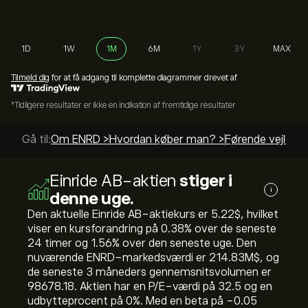
1D
1W
1M
6M
1Y
3Y
MAX
Tilmeld dig
for at få adgang til komplette diagrammer drevet af
*Tidligere resultater er ikke en indikation af fremtidige resultater
Gå til:
Om ENRD >
Hvordan køber man? >
Førende vejledni
Einride AB-aktien
stiger i
i
denne uge.
Den aktuelle Einride AB-aktiekurs er 5.22‎$‎, hvilket
viser en kursforandring på ‎0.38‎% over de seneste
24 timer og ‎1.56‎% over den seneste uge. Den
nuværende ENRD-markedsværdi er 214.83M‎$‎, og
de seneste 3 måneders gennemsnitsvolumen er
98678.18. Aktien har en P/E-værdi på 32.5 og en
udbytteprocent på 0%. Med en beta på -0.05