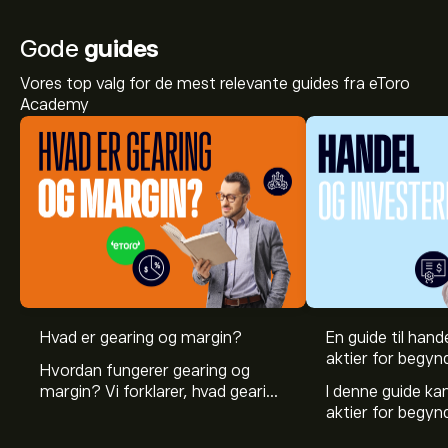
Gode
guides
Vores top valg for de mest relevante guides fra eToro
Academy
Den aktuelle ENRD-aktiekurs er 5.22‎$‎.
Hvad er gearing og margin?
En guide til hande
aktier for begyn
Hvordan fungerer gearing og
margin? Vi forklarer, hvad gearing
I denne guide k
Det gennemsnitlige kursmål for Einride AB er 5.22‎$‎.
er, og hvordan investorer kan
aktier for begy
Tilmeld dig
på eToro for at se analytikernes
bruge gearing og margin til at
hvad aktier er, 
aktieanbefaling og kursmål.