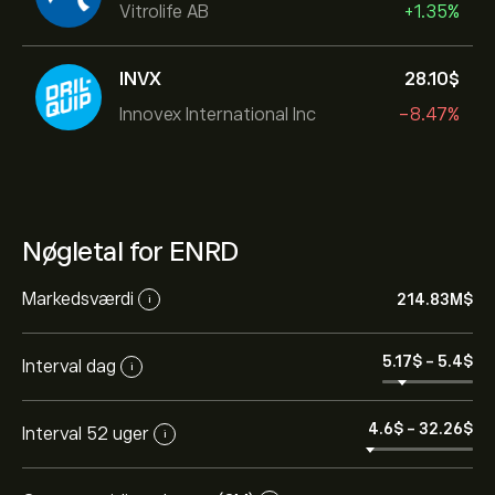
Vitrolife AB
+1.35%
INVX
28.10‎$‎
Innovex International Inc
-8.47%
Nøgletal for ENRD
Markedsværdi
214.83M‎$‎
i
5.17‎$‎
-
5.4‎$‎
Interval dag
i
4.6‎$‎
-
32.26‎$‎
Interval 52 uger
i