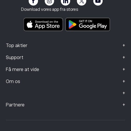
Impressum
Vilkår og betingelser
Investeringsforsikring
Download vores app fra stores
Nøgleinformationsdokumenter
Smart Portfolios
Data om klager (FCA-kunder)
+
Top aktier
+
Support
+
Få mere at vide
+
Om os
+
+
Partnere