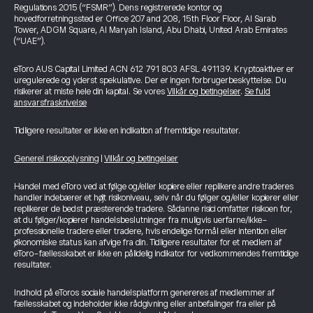
Regulations 2015 (“FSMR”). Dens registrerede kontor og
hovedforretningssted er Office 207 and 208, 15th Floor Floor, Al Sarab
Tower, ADGM Square, Al Maryah Island, Abu Dhabi, United Arab Emirates
(“UAE”).
eToro AUS Capital Limited ACN 612 791 803 AFSL 491139. Kryptoaktiver er
uregulerede og yderst spekulative. Der er ingen forbrugerbeskyttelse. Du
risikerer at miste hele din kapital. Se vores
Vilkår og betingelser
.
Se fuld
ansvarsfraskrivelse
Tidligere resultater er ikke en indikation af fremtidige resultater.
Generel risikooplysning
|
Vilkår og betingelser
Handel med eToro ved at følge og/eller kopiere eller replikere andre traderes
handler indebærer et højt risikoniveau, selv når du følger og/eller kopierer eller
replikerer de bedst præsterende tradere. Sådanne risici omfatter risikoen for,
at du følger/kopierer handelsbeslutninger fra muligvis uerfarne/ikke-
professionelle tradere eller tradere, hvis endelige formål eller intention eller
økonomiske status kan afvige fra din. Tidligere resultater for et medlem af
eToro-fællesskabet er ikke en pålidelig indikator for vedkommendes fremtidige
resultater.
Indhold på eToros sociale handelsplatform genereres af medlemmer af
fællesskabet og indeholder ikke rådgivning eller anbefalinger fra eller på