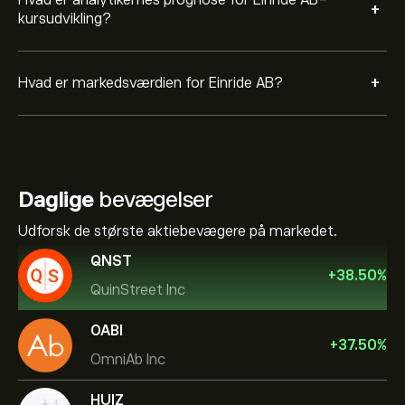
Hvad er analytikernes prognose for Einride AB-
+
kursudvikling?
+
Hvad er markedsværdien for Einride AB?
Daglige
bevægelser
Udforsk de største aktiebevægere på markedet.
QNST
+
38.50
%
QuinStreet Inc
OABI
+
37.50
%
OmniAb Inc
HUIZ