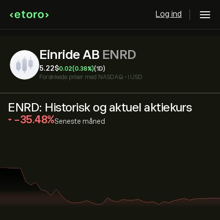
Log ind
Einride AB
ENRD
5.22‎$‎
0.02
(0.38%)
(1D)
Forsinkede priser med
NASDAQ
•
i USD
ENRD: Historisk og aktuel aktiekurs
‎-35.48‎
Seneste måned