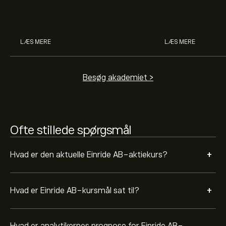
øge deres købekraft.
investerer i akti
man handler med 
Aktieanalytikeres forventninger og prognoser for
Einride AB bygger på markedstrends, finansielle
rapporter og forventet vækst. Se den nyeste prognose
LÆS MERE
LÆS MERE
for aktiens kursudvikling.
Markedsværdien af Einride AB er 214.83M‎$‎ USD
Besøg akademiet >
Ofte stillede spørgsmål
+
Hvad er den aktuelle Einride AB-aktiekurs?
+
Hvad er Einride AB-kursmål sat til?