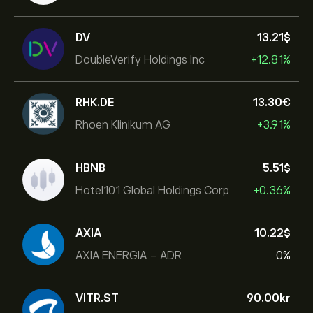
DV
13.21‎$‎
DoubleVerify Holdings Inc
+12.81%
RHK.DE
13.30‎€‎
Rhoen Klinikum AG
+3.91%
HBNB
5.51‎$‎
Hotel101 Global Holdings Corp
+0.36%
AXIA
10.22‎$‎
AXIA ENERGIA - ADR
0%
VITR.ST
90.00‎kr‎