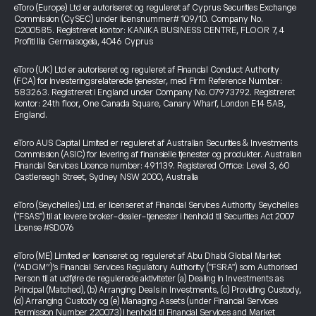
eToro (Europe) Ltd er autoriseret og reguleret af Cyprus Securities Exchange
Commission (CySEC) under licensnummer# 109/10. Company No.
C200585. Registreret kontor: KANIKA BUSINESS CENTRE, FLOOR 7, 4
Profiti Ilia Germasogeia, 4046 Cyprus
eToro (UK) Ltd er autoriseret og reguleret af Financial Conduct Authority
(FCA) for investeringsrelaterede tjenester, med Firm Reference Number:
583263. Registreret i England under Company No. 07973792. Registreret
kontor: 24th floor, One Canada Square, Canary Wharf, London E14 5AB,
England.
eToro AUS Capital Limited er reguleret af Australian Securities & Investments
Commission (ASIC) for levering af finansielle tjenester og produkter. Australian
Financial Services Licence number: 491139. Registered Office: Level 3, 60
Castlereagh Street, Sydney NSW 2000, Australia
eToro (Seychelles) Ltd. er licenseret af Financial Services Authority Seychelles
("FSAS") til at levere broker-dealer-tjenester i henhold til Securities Act 2007
License #SD076
eToro (ME) Limited er licenseret og reguleret af Abu Dhabi Global Market
(“ADGM”)’s Financial Services Regulatory Authority ("FSRA") som Authorised
Person til at udføre de regulerede aktiviteter (a) Dealing in Investments as
Principal (Matched), (b) Arranging Deals in Investments, (c) Providing Custody,
(d) Arranging Custody og (e) Managing Assets (under Financial Services
Permission Number 220073) i henhold til Financial Services and Market