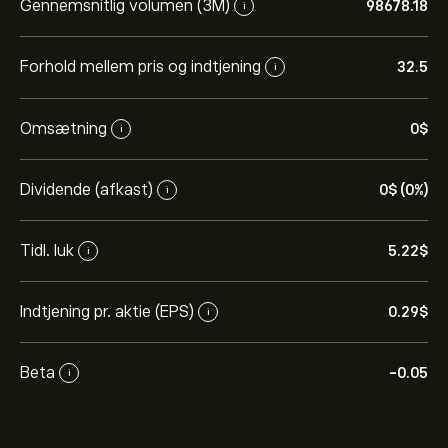
Gennemsnitlig volumen (3M)
98678.18
i
Forhold mellem pris og indtjening
32.5
i
Omsætning
0‎$‎
i
Dividende (afkast)
0‎$‎ (0%)
i
Tidl. luk
5.22‎$‎
i
Indtjening pr. aktie (EPS)
0.29‎$‎
i
Beta
-0.05
i