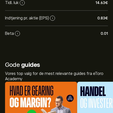
Tidl. luk
14.63‎€‎
i
Indtjening pr. aktie (EPS)
0.83‎€‎
i
Beta
0.01
i
Gode
guides
Vores top valg for de mest relevante guides fra eToro
Academy