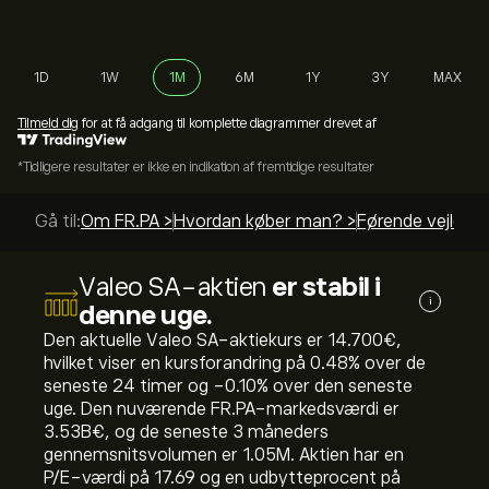
1D
1W
1M
6M
1Y
3Y
MAX
Tilmeld dig
for at få adgang til komplette diagrammer drevet af
*Tidligere resultater er ikke en indikation af fremtidige resultater
Gå til:
Om FR.PA >
Hvordan køber man? >
Førende vejledni
Valeo SA-aktien
er stabil i
i
denne uge.
Den aktuelle Valeo SA-aktiekurs er 14.700‎€‎,
hvilket viser en kursforandring på ‎0.48‎% over de
seneste 24 timer og ‎-0.10‎% over den seneste
uge. Den nuværende FR.PA-markedsværdi er
3.53B‎€‎, og de seneste 3 måneders
gennemsnitsvolumen er 1.05M. Aktien har en
P/E-værdi på 17.69 og en udbytteprocent på