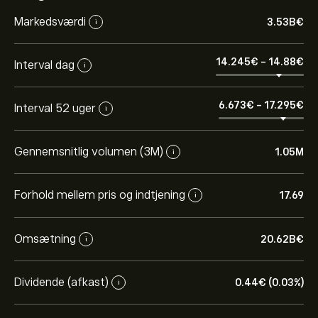
Markedsværdi
3.53B‎€‎
i
14.245‎€‎
-
14.88‎€‎
Interval dag
i
6.673‎€‎
-
17.295‎€‎
Interval 52 uger
i
Gennemsnitlig volumen (3M)
1.05M
i
Forhold mellem pris og indtjening
17.69
i
Omsætning
20.62B‎€‎
i
Dividende (afkast)
0.44‎€‎ (0.03%)
i