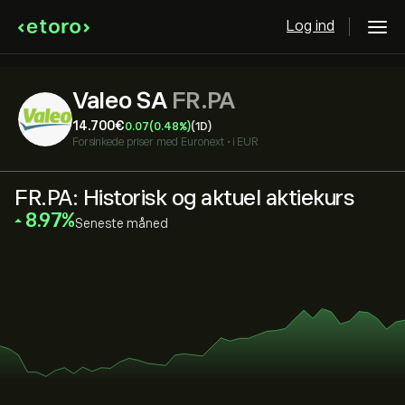
Log ind
Valeo SA
FR.PA
14.700‎€‎
0.07
(0.48%)
(1D)
Forsinkede priser med
Euronext
•
i EUR
FR.PA: Historisk og aktuel aktiekurs
‎8.97‎
Seneste måned