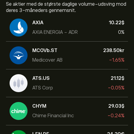
Se aktier med de største daglige volume-udsving mod
deres 3-måneders gennemsnit.
AXIA
10.22‎$‎
AXIA ENERGIA - ADR
0%
MCOVb.ST
238.50‎kr‎
Medicover AB
-1.65%
ATS.US
21.12‎$‎
ATS Corp
-0.05%
CHYM
29.03‎$‎
Chime Financial Inc
-0.24%