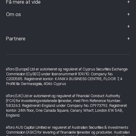
+
Få mere at vide
+
Om os
+
+
Partnere
eToro (Europe) Ltd er autoriseret og reguleret af Cyprus Securities Exchange
Commission (CySEC) under licensnummer# 109/10. Company No.
C200585. Registreret kontor: KANIKA BUSINESS CENTRE, FLOOR 7, 4
Profiti Ilia Germasogeia, 4046 Cyprus
eToro (UK) Ltd er autoriseret og reguleret af Financial Conduct Authority
(FCA) for investeringsrelaterede tjenester, med Firm Reference Number:
583263. Registreret i England under Company No. 07973792. Registreret
kontor: 24th floor, One Canada Square, Canary Wharf, London E14 5AB,
England.
eToro AUS Capital Limited er reguleret af Australian Securities & Investments
Commission (ASIC) for levering af finansielle tjenester og produkter. Australian