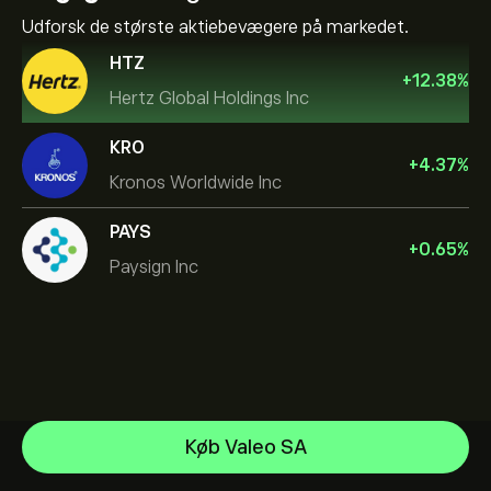
Udforsk de største aktiebevægere på markedet.
HTZ
+
12.38
%
Hertz Global Holdings Inc
KRO
+
4.37
%
Kronos Worldwide Inc
PAYS
+
0.65
%
Paysign Inc
NVIDIA Corporation
Køb Valeo SA
Amazon.com Inc
Hjælpecenter