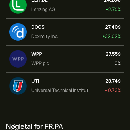
LEN.DE
24.20‎€‎
Lenzing AG
+2.76%
DOCS
27.40‎$‎
Doximity Inc.
+32.62%
WPP
27.55‎$‎
WPP plc
0%
UTI
28.74‎$‎
Universal Technical Institut
-0.73%
Nøgletal for FR.PA