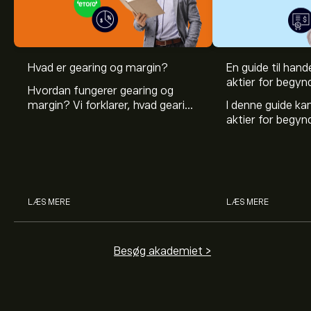
Hvad er gearing og margin?
En guide til hande
aktier for begyn
Hvordan fungerer gearing og
margin? Vi forklarer, hvad gearing
I denne guide k
er, og hvordan investorer kan
aktier for begy
bruge gearing og margin til at
hvad aktier er, 
øge deres købekraft.
investerer i akti
man handler med 
LÆS MERE
LÆS MERE
Besøg akademiet >