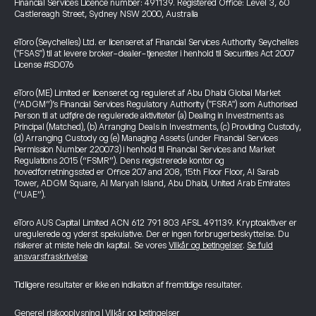
Financial Services Licence number: 491139. Registered Office: Level 3, 60
Castlereagh Street, Sydney NSW 2000, Australia
eToro (Seychelles) Ltd. er licenseret af Financial Services Authority Seychelles
("FSAS") til at levere broker-dealer-tjenester i henhold til Securities Act 2007
License #SD076
eToro (ME) Limited er licenseret og reguleret af Abu Dhabi Global Market
(“ADGM”)’s Financial Services Regulatory Authority ("FSRA") som Authorised
Person til at udføre de regulerede aktiviteter (a) Dealing in Investments as
Principal (Matched), (b) Arranging Deals in Investments, (c) Providing Custody,
(d) Arranging Custody og (e) Managing Assets (under Financial Services
Permission Number 220073) i henhold til Financial Services and Market
Regulations 2015 (“FSMR”). Dens registrerede kontor og
hovedforretningssted er Office 207 and 208, 15th Floor Floor, Al Sarab
Tower, ADGM Square, Al Maryah Island, Abu Dhabi, United Arab Emirates
(“UAE”).
eToro AUS Capital Limited ACN 612 791 803 AFSL 491139. Kryptoaktiver er
uregulerede og yderst spekulative. Der er ingen forbrugerbeskyttelse. Du
risikerer at miste hele din kapital. Se vores
Vilkår og betingelser
.
Se fuld
ansvarsfraskrivelse
Tidligere resultater er ikke en indikation af fremtidige resultater.
Generel risikooplysning
|
Vilkår og betingelser