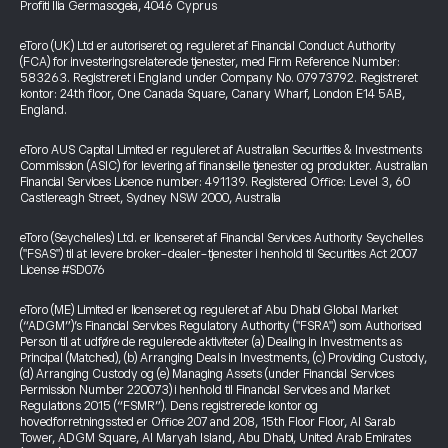
Profiti Ilia Germasogeia, 4046 Cyprus
eToro (UK) Ltd er autoriseret og reguleret af Financial Conduct Authority
(FCA) for investeringsrelaterede tjenester, med Firm Reference Number:
583263. Registreret i England under Company No. 07973792. Registreret
kontor: 24th floor, One Canada Square, Canary Wharf, London E14 5AB,
England.
eToro AUS Capital Limited er reguleret af Australian Securities & Investments
Commission (ASIC) for levering af finansielle tjenester og produkter. Australian
Financial Services Licence number: 491139. Registered Office: Level 3, 60
Castlereagh Street, Sydney NSW 2000, Australia
eToro (Seychelles) Ltd. er licenseret af Financial Services Authority Seychelles
("FSAS") til at levere broker-dealer-tjenester i henhold til Securities Act 2007
License #SD076
eToro (ME) Limited er licenseret og reguleret af Abu Dhabi Global Market
(“ADGM”)’s Financial Services Regulatory Authority ("FSRA") som Authorised
Person til at udføre de regulerede aktiviteter (a) Dealing in Investments as
Principal (Matched), (b) Arranging Deals in Investments, (c) Providing Custody,
(d) Arranging Custody og (e) Managing Assets (under Financial Services
Permission Number 220073) i henhold til Financial Services and Market
Regulations 2015 (“FSMR”). Dens registrerede kontor og
hovedforretningssted er Office 207 and 208, 15th Floor Floor, Al Sarab
Tower, ADGM Square, Al Maryah Island, Abu Dhabi, United Arab Emirates