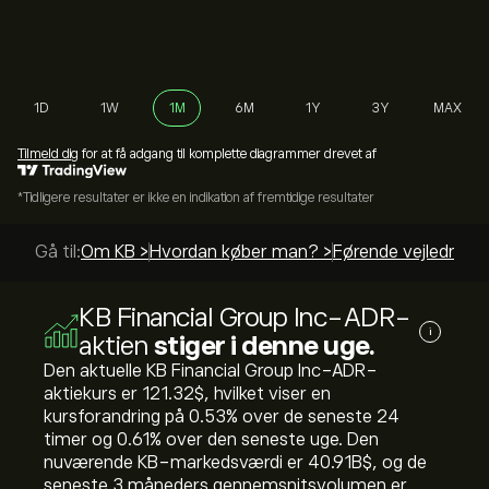
1D
1W
1M
6M
1Y
3Y
MAX
Tilmeld dig
for at få adgang til komplette diagrammer drevet af
*Tidligere resultater er ikke en indikation af fremtidige resultater
Gå til:
Om KB >
Hvordan køber man? >
Førende vejledninge
KB Financial Group Inc-ADR-
i
aktien
stiger i denne uge.
Den aktuelle KB Financial Group Inc-ADR-
aktiekurs er 121.32‎$‎, hvilket viser en
kursforandring på ‎0.53‎% over de seneste 24
timer og ‎0.61‎% over den seneste uge. Den
nuværende KB-markedsværdi er 40.91B‎$‎, og de
seneste 3 måneders gennemsnitsvolumen er