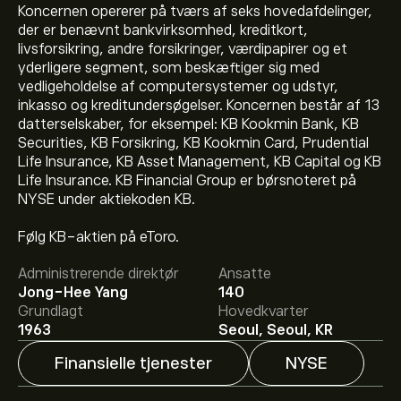
Koncernen opererer på tværs af seks hovedafdelinger,
der er benævnt bankvirksomhed, kreditkort,
livsforsikring, andre forsikringer, værdipapirer og et
yderligere segment, som beskæftiger sig med
vedligeholdelse af computersystemer og udstyr,
inkasso og kreditundersøgelser. Koncernen består af 13
datterselskaber, for eksempel: KB Kookmin Bank, KB
Securities, KB Forsikring, KB Kookmin Card, Prudential
Life Insurance, KB Asset Management, KB Capital og KB
Life Insurance. KB Financial Group er børsnoteret på
NYSE under aktiekoden KB.
Den aktuelle KB-aktiekurs er 121.32‎$‎.
Følg KB-aktien på eToro.
Administrerende direktør
Ansatte
Det gennemsnitlige kursmål for KB Financial Group Inc-
Jong-Hee Yang
140
ADR er 121.32‎$‎.
Tilmeld dig
på eToro for at se
Grundlagt
Hovedkvarter
analytikernes aktieanbefaling og kursmål.
1963
Seoul, Seoul, KR
Finansielle tjenester
NYSE
Aktieanalytikeres forventninger og prognoser for KB
Financial Group Inc-ADR bygger på markedstrends,