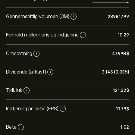
Gennemsnitlig volumen (3M)
289817.99
i
Forhold mellem pris og indtjening
10.29
i
Omsætning
47.99B‎$‎
i
Dividende (afkast)
3.14‎$‎ (0.03%)
i
Tidl. luk
121.32‎$‎
i
Indtjening pr. aktie (EPS)
11.79‎$‎
i
Beta
1.02
i