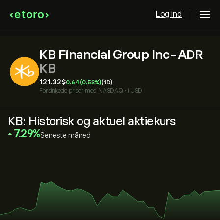
Log ind
KB Financial Group Inc-ADR
KB
121.32‎$‎
0.64
(0.53%)
(1D)
Forsinkede priser med
NASDAQ
•
i USD
KB: Historisk og aktuel aktiekurs
‎7.29‎
Seneste måned