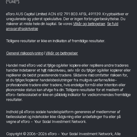
(“UAE”).
eToro AUS Capital Limited ACN 612 791 803 AFSL 491139. Kryptoaktiver er
uregulerede og yderst spekulative. Der er ingen forbrugerbeskyttelse. Du
risikerer at miste hele din kapital. Se vores
Vilkår og betingelser
.
Se fuld
ansvarsfraskrivelse
Tidligere resultater er ikke en indikation af fremtidige resultater.
Generel risikooplysning
|
Vilkår og betingelser
Handel med eToro ved at følge og/eller kopiere eller replikere andre traderes
handler indebærer et højt risikoniveau, selv når du følger og/eller kopierer eller
replikerer de bedst præsterende tradere. Sådanne risici omfatter risikoen for,
at du følger/kopierer handelsbeslutninger fra muligvis uerfarne/ikke-
professionelle tradere eller tradere, hvis endelige formål eller intention eller
økonomiske status kan afvige fra din. Tidligere resultater for et medlem af
eToro-fællesskabet er ikke en pålidelig indikator for vedkommendes fremtidige
resultater.
Indhold på eToros sociale handelsplatform genereres af medlemmer af
fællesskabet og indeholder ikke rådgivning eller anbefalinger fra eller på
vegne af eToro - Your Social Investment Network.
Copyright © 2006-2026 eToro - Your Social Investment Network, Alle