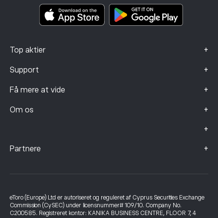
Smart Portfolios
Data om klager (FCA-kunder)
+
Top aktier
+
Support
+
Få mere at vide
+
Om os
+
+
Partnere
eToro (Europe) Ltd er autoriseret og reguleret af Cyprus Securities Exchange
Commission (CySEC) under licensnummer# 109/10. Company No.
C200585. Registreret kontor: KANIKA BUSINESS CENTRE, FLOOR 7, 4