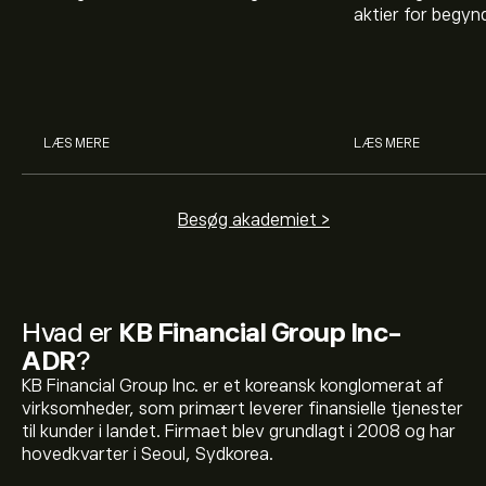
er, og hvordan investorer kan
aktier for begy
bruge gearing og margin til at
hvad aktier er, 
øge deres købekraft.
investerer i akti
man handler med 
LÆS MERE
LÆS MERE
Besøg akademiet >
Hvad er
KB Financial Group Inc-
ADR
?
KB Financial Group Inc. er et koreansk konglomerat af
virksomheder, som primært leverer finansielle tjenester
til kunder i landet. Firmaet blev grundlagt i 2008 og har
hovedkvarter i Seoul, Sydkorea.