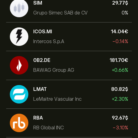
SIM
29.77‎$‎
Grupo Simec SAB de CV
0%
ICOS.MI
14.04‎€‎
Intercos S.p.A
-0.14%
0B2.DE
181.70‎€‎
BAWAG Group AG
+0.66%
LMAT
80.82‎$‎
LeMaitre Vascular Inc
+2.30%
RBA
92.67‎$‎
RB Global INC
-3.10%