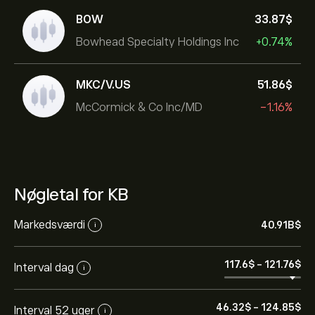
BOW
33.87‎$‎
Bowhead Specialty Holdings Inc
+0.74%
MKC/V.US
51.86‎$‎
McCormick & Co Inc/MD
-1.16%
Nøgletal for KB
Markedsværdi
40.91B‎$‎
i
117.6‎$‎
-
121.76‎$‎
Interval dag
i
46.32‎$‎
-
124.85‎$‎
Interval 52 uger
i