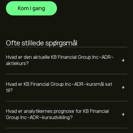
finansielle rapporter og forventet vækst. Se den nyeste
Kom i gang
prognose for aktiens kursudvikling.
Markedsværdien af KB Financial Group Inc-ADR er
40.91B‎$‎ USD
Ofte stillede spørgsmål
Hvad er den aktuelle KB Financial Group Inc-ADR-
+
aktiekurs?
Hvad er KB Financial Group Inc-ADR-kursmål sat
+
til?
Hvad er analytikernes prognose for KB Financial
+
Group Inc-ADR-kursudvikling?