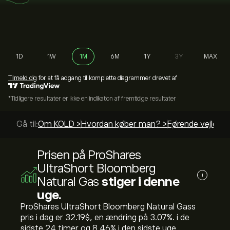
1D
1W
1M
6M
1Y
3Y
MAX
Tilmeld dig
for at få adgang til komplette diagrammer drevet af
*Tidligere resultater er ikke en indikation af fremtidige resultater
Gå til:
Om KOLD >
Hvordan køber man? >
Førende vejledni
Prisen på ProShares
UltraShort Bloomberg
i
Natural Gas
stiger i denne
uge.
ProShares UltraShort Bloomberg Natural Gass
pris i dag er 32.19‎$‎, en ændring på ‎3.07‎%. i de
sidste 24 timer og ‎8.46‎% i den sidste uge.