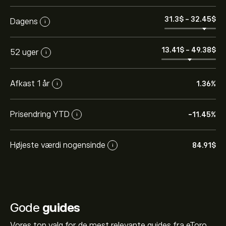
31.3‎$‎
-
32.45‎$‎
Dagens
i
13.41‎$‎
-
49.38‎$‎
52 uger
i
Afkast 1 år
1.36%
i
Prisendring YTD
-11.45%
i
Højeste værdi nogensinde
84.91‎$‎
i
Gode
guides
Vores top valg for de mest relevante guides fra eToro