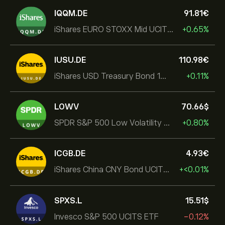
IQQM.DE
91.81‎€‎
iShares EURO STOXX Mid UCITS ETF
+0.65%
IUSU.DE
110.98‎€‎
iShares USD Treasury Bond 1-3yr UCITS ETF
+0.11%
LOWV
70.66‎$‎
SPDR S&P 500 Low Volatility UCITS ETF
+0.80%
ICGB.DE
4.93‎€‎
iShares China CNY Bond UCITS ETF
+‎<‎0.01%
SPXS.L
15.51‎$‎
Invesco S&P 500 UCITS ETF
-0.12%