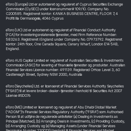
eToro (Europe) Ltd er autoriseret og reguleret af Cyprus Securities Exchange
Commission (CySEC) under licensnummer# 109/10. Company No.
C200585. Registreret kontor: KANIKA BUSINESS CENTRE, FLOOR 7, 4
Profiti Ilia Germasogeia, 4046 Cyprus
eToro (UK) Ltd er autoriseret og reguleret af Financial Conduct Authority
(FCA) for investeringsrelaterede tjenester, med Firm Reference Number:
583263. Registreret i England under Company No. 07973792. Registreret
kontor: 24th floor, One Canada Square, Canary Wharf, London E14 5AB,
England.
eToro AUS Capital Limited er reguleret af Australian Securities & Investments
Commission (ASIC) for levering af finansielle tjenester og produkter. Australian
Financial Services Licence number: 491139. Registered Office: Level 3, 60
Castlereagh Street, Sydney NSW 2000, Australia
eToro (Seychelles) Ltd. er licenseret af Financial Services Authority Seychelles
("FSAS") til at levere broker-dealer-tjenester i henhold til Securities Act 2007
License #SD076
eToro (ME) Limited er licenseret og reguleret af Abu Dhabi Global Market
(“ADGM”)’s Financial Services Regulatory Authority ("FSRA") som Authorised
Person til at udføre de regulerede aktiviteter (a) Dealing in Investments as
Principal (Matched), (b) Arranging Deals in Investments, (c) Providing Custody,
(d) Arranging Custody og (e) Managing Assets (under Financial Services
Permission Number 220073) i henhold til Financial Services and Market