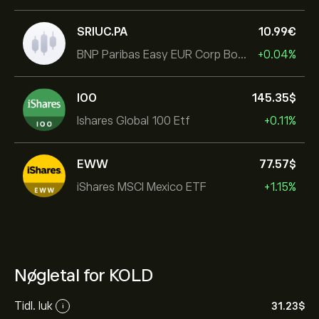
SRIUC.PA
10.99‎€‎
BNP Paribas Easy EUR Corp Bond SRI Fossil Free Ult
+0.04%
IOO
145.35‎$‎
Ishares Global 100 Etf
+0.11%
EWW
77.57‎$‎
iShares MSCI Mexico ETF
+1.15%
Nøgletal for KOLD
Tidl. luk
31.23‎$‎
i