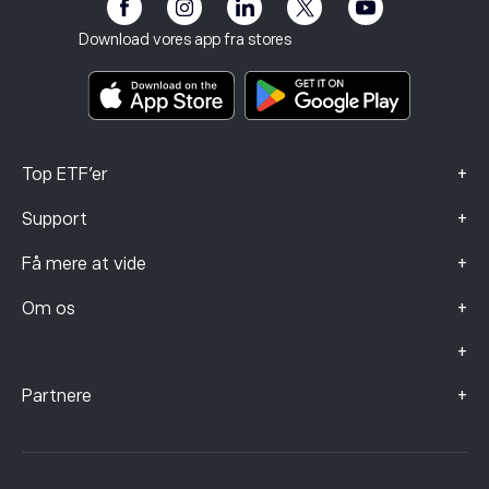
eToro Club
Impressum
Vilkår og betingelser
Investeringsforsikring
Download vores app fra stores
Nøgleinformationsdokumenter
Smart Portfolios
Data om klager (FCA-kunder)
+
Top ETF'er
+
Support
+
Få mere at vide
+
Om os
+
+
Partnere