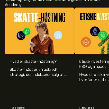
Academy
Hvad er skatte-høstning?
Etiske investeri
ESG og impact
Skatte-høst er en udbredt
strategi, der indebærer salg af
Hvad er etisk in
aktiver for at modregne skat.
hvorfor er det 
Læs vores guide fra eToro for at
have med i sine 
få mere at vide om høst af
Med eToro kan du
skattegevinst- og -tab.
udvalg af etiske 
LÆS MERE
LÆS MERE