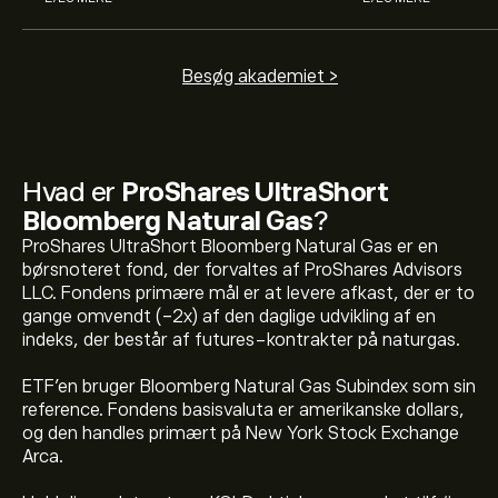
Besøg akademiet >
Hvad er
ProShares UltraShort
Bloomberg Natural Gas
?
ProShares UltraShort Bloomberg Natural Gas er en
børsnoteret fond, der forvaltes af ProShares Advisors
LLC. Fondens primære mål er at levere afkast, der er to
gange omvendt (-2x) af den daglige udvikling af en
Den aktuelle pris på KOLD er 32.19‎$‎ USD
indeks, der består af futures-kontrakter på naturgas.
ETF'en bruger Bloomberg Natural Gas Subindex som sin
reference. Fondens basisvaluta er amerikanske dollars,
ProShares UltraShort Bloomberg Natural Gass hidtil
og den handles primært på New York Stock Exchange
højeste værdi er 84.91‎$‎ USD
Arca.