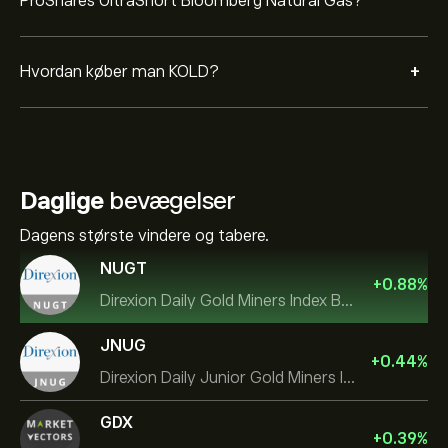
ProShares UltraShort Bloomberg Natural Gas?
+
Hvordan køber man KOLD?
Daglige
bevægelser
Dagens største vindere og tabere.
NUGT
+
0.88
%
Direxion Daily Gold Miners Index Bull 2X ETF
JNUG
+
0.44
%
Direxion Daily Junior Gold Miners Index Bull 2X ETF
GDX
+
0.39
%