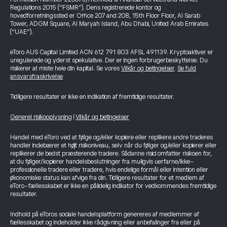
Regulations 2015 (“FSMR”). Dens registrerede kontor og
hovedforretningssted er Office 207 and 208, 15th Floor Floor, Al Sarab
Tower, ADGM Square, Al Maryah Island, Abu Dhabi, United Arab Emirates
(“UAE”).
eToro AUS Capital Limited ACN 612 791 803 AFSL 491139. Kryptoaktiver er
uregulerede og yderst spekulative. Der er ingen forbrugerbeskyttelse. Du
risikerer at miste hele din kapital. Se vores
Vilkår og betingelser
.
Se fuld
ansvarsfraskrivelse
Tidligere resultater er ikke en indikation af fremtidige resultater.
Generel risikooplysning
|
Vilkår og betingelser
Handel med eToro ved at følge og/eller kopiere eller replikere andre traderes
handler indebærer et højt risikoniveau, selv når du følger og/eller kopierer eller
replikerer de bedst præsterende tradere. Sådanne risici omfatter risikoen for,
at du følger/kopierer handelsbeslutninger fra muligvis uerfarne/ikke-
professionelle tradere eller tradere, hvis endelige formål eller intention eller
økonomiske status kan afvige fra din. Tidligere resultater for et medlem af
eToro-fællesskabet er ikke en pålidelig indikator for vedkommendes fremtidige
resultater.
Indhold på eToros sociale handelsplatform genereres af medlemmer af
fællesskabet og indeholder ikke rådgivning eller anbefalinger fra eller på