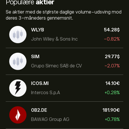
Populære
aktier
Se aktier med de største daglige volume-udsving mod
deres 3-måneders gennemsnit.
WLYB
54.28‎$‎
John Wiley & Sons Inc
-0.82%
SIM
29.77‎$‎
Grupo Simec SAB de CV
-2.07%
ICOS.MI
14.10‎€‎
Intercos S.p.A
+0.28%
0B2.DE
181.90‎€‎
BAWAG Group AG
+0.78%