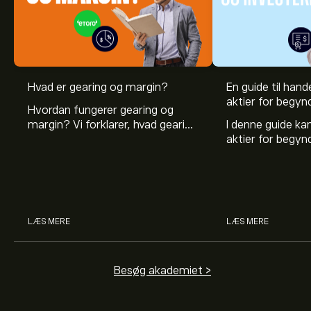
Hvad er gearing og margin?
En guide til hande
aktier for begyn
Hvordan fungerer gearing og
margin? Vi forklarer, hvad gearing
I denne guide k
er, og hvordan investorer kan
aktier for begy
bruge gearing og margin til at
hvad aktier er, 
øge deres købekraft.
investerer i akti
man handler med 
LÆS MERE
LÆS MERE
Besøg akademiet >