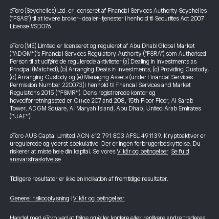
eToro (Seychelles) Ltd. er licenseret af Financial Services Authority Seychelles
("FSAS") til at levere broker-dealer-tjenester i henhold til Securities Act 2007
License #SD076
eToro (ME) Limited er licenseret og reguleret af Abu Dhabi Global Market
(“ADGM”)’s Financial Services Regulatory Authority ("FSRA") som Authorised
Person til at udføre de regulerede aktiviteter (a) Dealing in Investments as
Principal (Matched), (b) Arranging Deals in Investments, (c) Providing Custody,
(d) Arranging Custody og (e) Managing Assets (under Financial Services
Permission Number 220073) i henhold til Financial Services and Market
Regulations 2015 (“FSMR”). Dens registrerede kontor og
hovedforretningssted er Office 207 and 208, 15th Floor Floor, Al Sarab
Tower, ADGM Square, Al Maryah Island, Abu Dhabi, United Arab Emirates
(“UAE”).
eToro AUS Capital Limited ACN 612 791 803 AFSL 491139. Kryptoaktiver er
uregulerede og yderst spekulative. Der er ingen forbrugerbeskyttelse. Du
risikerer at miste hele din kapital. Se vores
Vilkår og betingelser
.
Se fuld
ansvarsfraskrivelse
Tidligere resultater er ikke en indikation af fremtidige resultater.
Generel risikooplysning
|
Vilkår og betingelser
Handel med eToro ved at følge og/eller kopiere eller replikere andre traderes