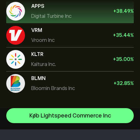
APPS
+
38.49
%
Digital Turbine Inc
VRM
+
35.44
%
Vroom Inc
KLTR
+
35.00
%
Kaltura Inc.
BLMN
+
32.85
%
Bloomin Brands Inc
NVIDIA Corporation
Køb Lightspeed Commerce Inc
Amazon.com Inc
Hjælpecenter
Microsoft
Sådan indbetaler du
Sådan fungerer CopyTrading