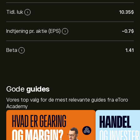
Tidl. luk
10.35‎$‎
i
Indtjening pr. aktie (EPS)
-0.7‎$‎
i
Beta
1.41
i
Gode
guides
Vores top valg for de mest relevante guides fra eToro
Academy