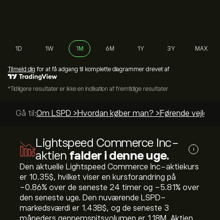
1D
1W
1M
6M
1Y
3Y
MAX
Tilmeld dig
for at få adgang til komplette diagrammer drevet af
*Tidligere resultater er ikke en indikation af fremtidige resultater
Gå til:
Om LSPD >
Hvordan køber man? >
Førende vejledni
Lightspeed Commerce Inc-
i
aktien
falder i denne uge.
Den aktuelle Lightspeed Commerce Inc-aktiekurs
er 10.35‎$‎, hvilket viser en kursforandring på
‎-0.86‎% over de seneste 24 timer og ‎-5.81‎% over
den seneste uge. Den nuværende LSPD-
markedsværdi er 1.43B‎$‎, og de seneste 3
måneders gennemsnitsvolumen er 1.18M. Aktien