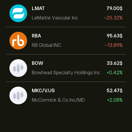
LMAT
79.00‎$‎
LeMaitre Vascular Inc
-25.32%
RBA
95.63‎$‎
RB Global INC
-13.89%
BOW
33.62‎$‎
Bowhead Specialty Holdings Inc
+0.42%
MKC/V.US
52.47‎$‎
McCormick & Co Inc/MD
+2.08%