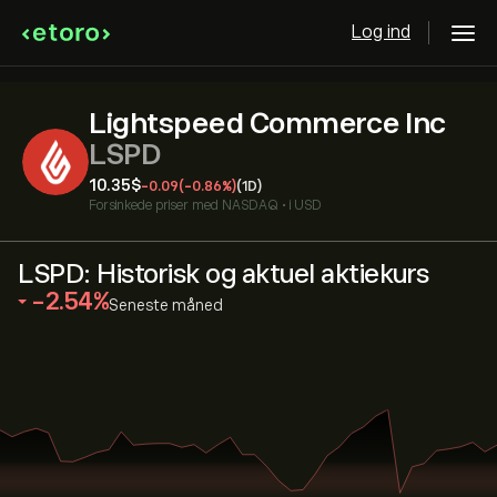
Log ind
Lightspeed Commerce Inc
LSPD
10.35‎$‎
-0.09
(-0.86%)
(1D)
Forsinkede priser med
NASDAQ
•
i USD
LSPD: Historisk og aktuel aktiekurs
‎-2.54‎
Seneste måned