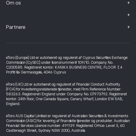
+
Om os
+
+
Partnere
eToro (Europe) Ltd er autoriseret og reguleret af Cyprus Securities Exchange
Commission (CySEC) under licensnummer# 109/10. Company No.
C200585. Registreret kontor: KANIKA BUSINESS CENTRE, FLOOR 7, 4
Profiti Ilia Germasogeia, 4046 Cyprus
eToro (UK) Ltd er autoriseret og reguleret af Financial Conduct Authority
(FCA) for investeringsrelaterede tjenester, med Firm Reference Number:
583263. Registreret i England under Company No. 07973792. Registreret
kontor: 24th floor, One Canada Square, Canary Wharf, London E14 5AB,
England.
eToro AUS Capital Limited er reguleret af Australian Securities & Investments
Commission (ASIC) for levering af finansielle tjenester og produkter. Australian
Financial Services Licence number: 491139. Registered Office: Level 3, 60
Castlereagh Street, Sydney NSW 2000, Australia