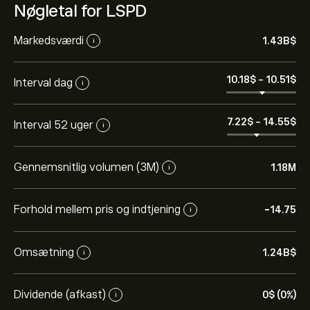
Nøgletal for LSPD
Markedsværdi
1.43B‎$‎
i
10.18‎$‎
-
10.51‎$‎
Interval dag
i
7.22‎$‎
-
14.55‎$‎
Interval 52 uger
i
Gennemsnitlig volumen (3M)
1.18M
i
Forhold mellem pris og indtjening
-14.75
i
Omsætning
1.24B‎$‎
i
Dividende (afkast)
0‎$‎ (0%)
i