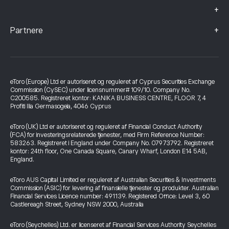
+
+
Partnere
eToro (Europe) Ltd er autoriseret og reguleret af Cyprus Securities Exchange
Commission (CySEC) under licensnummer# 109/10. Company No.
C200585. Registreret kontor: KANIKA BUSINESS CENTRE, FLOOR 7, 4
Profiti Ilia Germasogeia, 4046 Cyprus
eToro (UK) Ltd er autoriseret og reguleret af Financial Conduct Authority
(FCA) for investeringsrelaterede tjenester, med Firm Reference Number:
583263. Registreret i England under Company No. 07973792. Registreret
kontor: 24th floor, One Canada Square, Canary Wharf, London E14 5AB,
England.
eToro AUS Capital Limited er reguleret af Australian Securities & Investments
Commission (ASIC) for levering af finansielle tjenester og produkter. Australian
Financial Services Licence number: 491139. Registered Office: Level 3, 60
Castlereagh Street, Sydney NSW 2000, Australia
eToro (Seychelles) Ltd. er licenseret af Financial Services Authority Seychelles