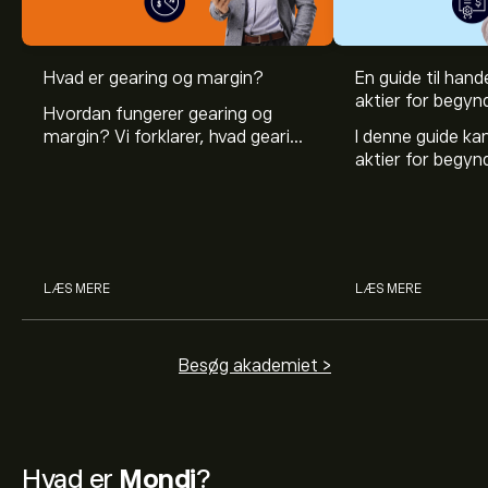
Hvad er gearing og margin?
En guide til hande
aktier for begyn
Hvordan fungerer gearing og
margin? Vi forklarer, hvad gearing
I denne guide k
er, og hvordan investorer kan
aktier for begy
bruge gearing og margin til at
hvad aktier er, 
øge deres købekraft.
investerer i akti
man handler med 
LÆS MERE
LÆS MERE
Besøg akademiet >
Hvad er
Mondi
?