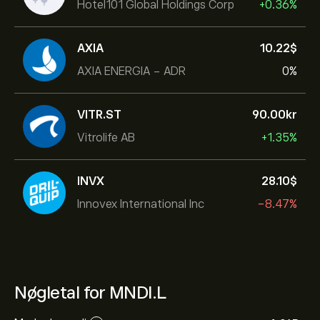
Hotel101 Global Holdings Corp
+0.36%
AXIA
10.22‎$‎
AXIA ENERGIA - ADR
0%
VITR.ST
90.00‎kr‎
Vitrolife AB
+1.35%
INVX
28.10‎$‎
Innovex International Inc
-8.47%
Nøgletal for MNDI.L