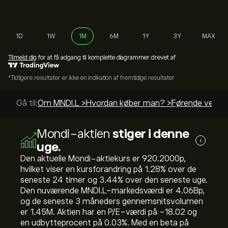
1D
1W
1M
6M
1Y
3Y
MAX
Tilmeld dig
for at få adgang til komplette diagrammer drevet af
*Tidligere resultater er ikke en indikation af fremtidige resultater
Gå til:
Om MNDI.L >
Hvordan køber man? >
Førende vejled
Mondi-aktien
stiger i denne
i
uge.
Den aktuelle Mondi-aktiekurs er 920.2000‎p‎,
hvilket viser en kursforandring på ‎1.28‎% over de
seneste 24 timer og ‎3.44‎% over den seneste uge.
Den nuværende MNDI.L-markedsværdi er 4.06B‎p‎,
og de seneste 3 måneders gennemsnitsvolumen
er 1.45M. Aktien har en P/E-værdi på -18.02 og
en udbytteprocent på 0.03%. Med en beta på