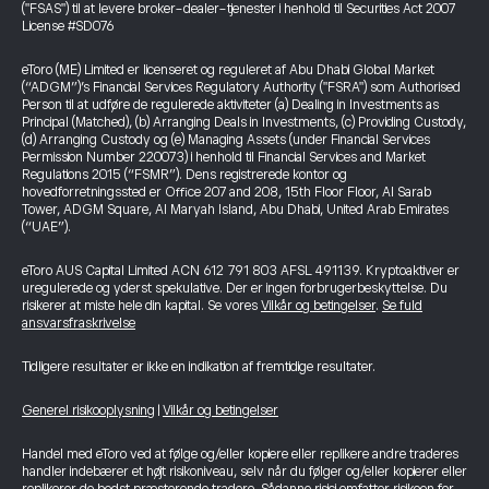
("FSAS") til at levere broker-dealer-tjenester i henhold til Securities Act 2007
License #SD076
eToro (ME) Limited er licenseret og reguleret af Abu Dhabi Global Market
(“ADGM”)’s Financial Services Regulatory Authority ("FSRA") som Authorised
Person til at udføre de regulerede aktiviteter (a) Dealing in Investments as
Principal (Matched), (b) Arranging Deals in Investments, (c) Providing Custody,
(d) Arranging Custody og (e) Managing Assets (under Financial Services
Permission Number 220073) i henhold til Financial Services and Market
Regulations 2015 (“FSMR”). Dens registrerede kontor og
hovedforretningssted er Office 207 and 208, 15th Floor Floor, Al Sarab
Tower, ADGM Square, Al Maryah Island, Abu Dhabi, United Arab Emirates
(“UAE”).
eToro AUS Capital Limited ACN 612 791 803 AFSL 491139. Kryptoaktiver er
uregulerede og yderst spekulative. Der er ingen forbrugerbeskyttelse. Du
risikerer at miste hele din kapital. Se vores
Vilkår og betingelser
.
Se fuld
ansvarsfraskrivelse
Tidligere resultater er ikke en indikation af fremtidige resultater.
Generel risikooplysning
|
Vilkår og betingelser
Handel med eToro ved at følge og/eller kopiere eller replikere andre traderes
handler indebærer et højt risikoniveau, selv når du følger og/eller kopierer eller