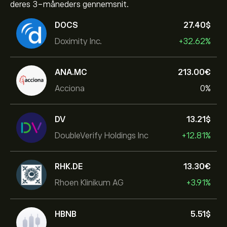
deres 3-måneders gennemsnit.
DOCS
27.40‎$‎
Doximity Inc.
+32.62%
ANA.MC
213.00‎€‎
Acciona
0%
DV
13.21‎$‎
DoubleVerify Holdings Inc
+12.81%
RHK.DE
13.30‎€‎
Rhoen Klinikum AG
+3.91%
HBNB
5.51‎$‎