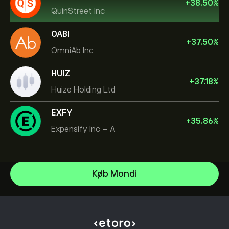
+
38.50
%
QuinStreet Inc
OABI
+
37.50
%
OmniAb Inc
HUIZ
+
37.18
%
Huize Holding Ltd
EXFY
+
35.86
%
Expensify Inc - A
NVIDIA Corporation
Køb Mondi
Amazon.com Inc
Hjælpecenter
Microsoft
Sådan indbetaler du
Sådan fungerer CopyTrading
Apple
Sådan hæver du
Ansvarlig handel