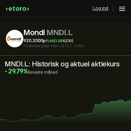
Log ind
Mondi
MNDI.L
920.2000‎p‎
11.60
(1.28%)
(1D)
Forsinkede priser med
LSE PLC
•
i GBX
MNDI.L: Historisk og aktuel aktiekurs
‎29.79‎
Seneste måned