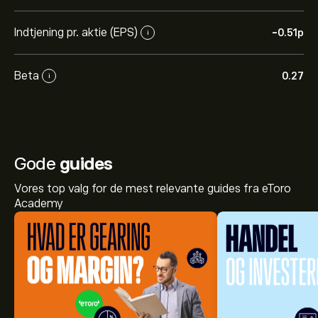
Indtjening pr. aktie (EPS)
-0.51‎p‎
i
Beta
0.27
i
Gode
guides
Vores top valg for de mest relevante guides fra eToro
Academy