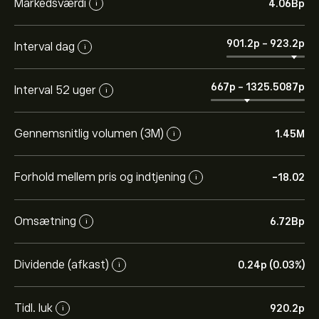
Markedsværdi
4.06B‎p‎
i
901.2‎p‎
-
923.2‎p‎
Interval dag
i
667‎p‎
-
1325.5087‎p‎
Interval 52 uger
i
Gennemsnitlig volumen (3M)
1.45M
i
Forhold mellem pris og indtjening
-18.02
i
Omsætning
6.72B‎p‎
i
Dividende (afkast)
0.24‎p‎ (0.03%)
i
Tidl. luk
920.2‎p‎
i