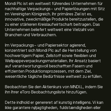
Mondi Plc ist ein weltweit führendes Unternehmen für
nachhaltige Verpackungs- und Papierlösungen mit Sitz
im Vereinigten Königreich. Ihr primäres Ziel ist es,
innovative, zweckmäßige Produkte bereitzustellen, die
zu einer stärkeren Kreislaufwirtschaft beitragen. Das
Unternehmen beliefert weltweit eine Vielzahl von
Branchen und Verbrauchern.
Im Verpackungs- und Papiersektor agierend,
konzentriert sich Mondi Plc auf die Herstellung von
hochwertigem Papier, Zellstoff sowie flexiblen und
Wellpappeverpackungsmaterialien. Ihr Ansatz basiert
auf verantwortungsvoll beschafften Fasern und
effizienten Produktionsprozessen, mit dem Ziel,
wesentliche tägliche Bedürfnisse weltweit zu erfüllen.
Beobachten Sie den Aktienkurs von MNDI.L, indem Sie
ihn Ihrer eToro Beobachtungsliste hinzufügen.
Den aktuelle MNDI.L-aktiekurs er 920.2000‎p‎.
Dette indhold er genereret af kunstig intelligens. Vi kan
ikke garantere nøjagtigheden, fuldstændigheden eller